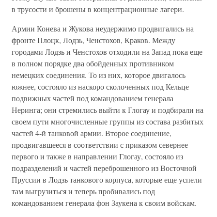
в трусости и брошены в концентрационные лагери.
Армии Конева и Жукова неудержимо продвигались на
фронте Плоцк, Лодзь, Ченстохов, Краков. Между
городами Лодзь и Ченстохов отходили на Запад пока еще
в полном порядке два обойденных противником
немецких соединения. То из них, которое двигалось
южнее, состояло из наскоро сколоченных под Кельце
подвижных частей под командованием генерала
Неринга; они стремились выйти к Глогау и подбирали на
своем пути многочисленные группы из состава разбитых
частей 4-й танковой армии. Второе соединение,
продвигавшееся в соответствии с приказом севернее
первого и также в направлении Глогау, состояло из
подразделений и частей переброшенного из Восточной
Пруссии в Лодзь танкового корпуса, которые еще успели
там выгрузиться и теперь пробивались под
командованием генерала фон Заукена к своим войскам.