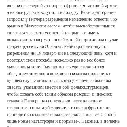
января на севере был прорван фронт 3-я танковой армии,
а на юге русские вступили в Зольдау, Рейнгардт срочно
запросил у Гитлера разрешения немедленно отвести 4-ю
армию к Мазурским озерам, чтобы высвободившимися
силами хоть как-то усилить 2-ю армию и иметь
возможность задержать неизбежный в противном случае
прорыв русских на Эльбинг. Рейнгардт не получил
разрешения ни 19 января, ни на следующий день, хотя и
повторял свои просьбы несколько раз во все более
умоляющем тоне. Ему пришлось удовлетвориться
обещанием помощи извне, которая могла подоспеть в
лучшем случае лишь тогда, когда уже нечего было бы
спасать, указанием ввести в бой фольксштурмовцев,
чтобы создать себе таким образом резервы, и, наконец,
ссылкой Гитлера на его «сложившееся на основе
пятилетнего опыта убеждение, что отвод фронтов не
приводит к созданию новых резервов, а влечет за собой
лишь новые катастрофы и прорывы». Наконец, в полдень