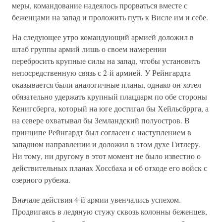
меры, командование надеялось прорваться вместе с
беженцами на запад и проложить путь к Висле им и себе.
На следующее утро командующий армией доложил в
штаб группы армий лишь о своем намерении
перебросить крупные силы на запад, чтобы установить
непосредственную связь с 2-й армией. У Рейнгардта
оказывается были аналогичные планы, однако он хотел
обязательно удержать крупный плацдарм по обе стороны
Кенигсберга, который на юге достигал бы Хейльсбррга, а
на севере охватывал бы Земландский полуостров. В
принципе Рейнгардт был согласен с наступлением в
западном направлении и доложил в этом духе Гитлеру.
Ни тому, ни другому в этот момент не было известно о
действительных планах Хоссбаха и об отходе его войск с
озерного рубежа.
Вначале действия 4-й армии увенчались успехом.
Продвигаясь в ледяную стужу сквозь колонны беженцев,