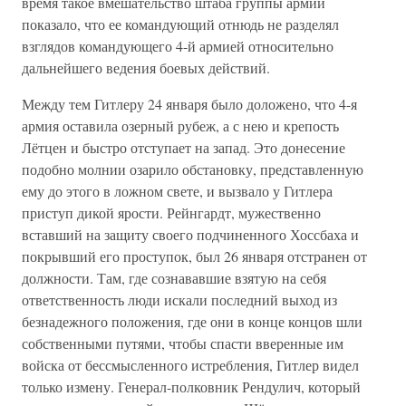
время такое вмешательство штаба группы армий
показало, что ее командующий отнюдь не разделял
взглядов командующего 4-й армией относительно
дальнейшего ведения боевых действий.
Между тем Гитлеру 24 января было доложено, что 4-я
армия оставила озерный рубеж, а с нею и крепость
Лётцен и быстро отступает на запад. Это донесение
подобно молнии озарило обстановку, представленную
ему до этого в ложном свете, и вызвало у Гитлера
приступ дикой ярости. Рейнгардт, мужественно
вставший на защиту своего подчиненного Хоссбаха и
покрывший его проступок, был 26 января отстранен от
должности. Там, где сознававшие взятую на себя
ответственность люди искали последний выход из
безнадежного положения, где они в конце концов шли
собственными путями, чтобы спасти вверенные им
войска от бессмысленного истребления, Гитлер видел
только измену. Генерал-полковник Рендулич, который