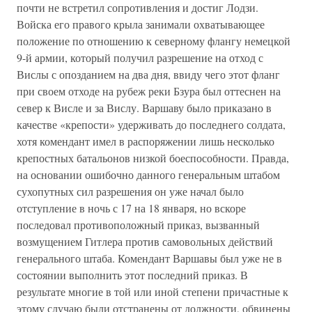
почти не встретил сопротивления и достиг Лодзи.
Войска его правого крыла занимали охватывающее
положение по отношению к северному флангу немецкой
9-й армии, который получил разрешение на отход с
Вислы с опозданием на два дня, ввиду чего этот фланг
при своем отходе на рубеж реки Бзура был оттеснен на
север к Висле и за Вислу. Варшаву было приказано в
качестве «крепости» удерживать до последнего солдата,
хотя комендант имел в распоряжении лишь несколько
крепостных батальонов низкой боеспособности. Правда,
на основании ошибочно данного генеральным штабом
сухопутных сил разрешения он уже начал было
отступление в ночь с 17 на 18 января, но вскоре
последовал противоположный приказ, вызванный
возмущением Гитлера против самовольных действий
генерального штаба. Комендант Варшавы был уже не в
состоянии выполнить этот последний приказ. В
результате многие в той или иной степени причастные к
этому случаю были отстранены от должности, обвинены