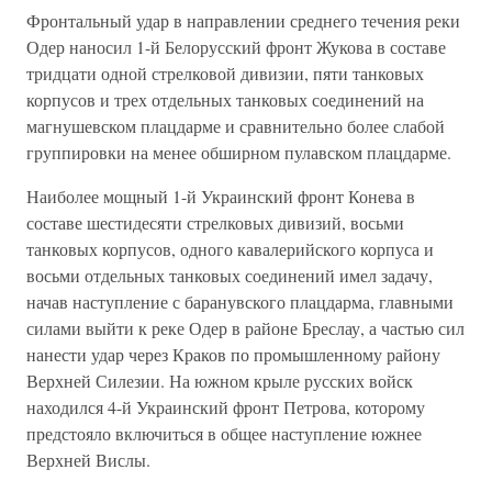
Фронтальный удар в направлении среднего течения реки
Одер наносил 1-й Белорусский фронт Жукова в составе
тридцати одной стрелковой дивизии, пяти танковых
корпусов и трех отдельных танковых соединений на
магнушевском плацдарме и сравнительно более слабой
группировки на менее обширном пулавском плацдарме.
Наиболее мощный 1-й Украинский фронт Конева в
составе шестидесяти стрелковых дивизий, восьми
танковых корпусов, одного кавалерийского корпуса и
восьми отдельных танковых соединений имел задачу,
начав наступление с баранувского плацдарма, главными
силами выйти к реке Одер в районе Бреслау, а частью сил
нанести удар через Краков по промышленному району
Верхней Силезии. На южном крыле русских войск
находился 4-й Украинский фронт Петрова, которому
предстояло включиться в общее наступление южнее
Верхней Вислы.