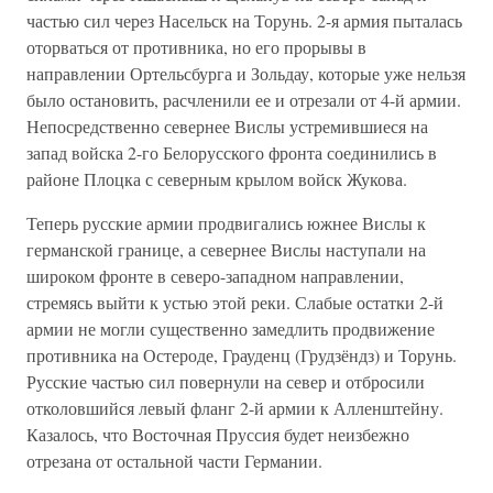
частью сил через Насельск на Торунь. 2-я армия пыталась
оторваться от противника, но его прорывы в
направлении Ортельсбурга и Зольдау, которые уже нельзя
было остановить, расчленили ее и отрезали от 4-й армии.
Непосредственно севернее Вислы устремившиеся на
запад войска 2-го Белорусского фронта соединились в
районе Плоцка с северным крылом войск Жукова.
Теперь русские армии продвигались южнее Вислы к
германской границе, а севернее Вислы наступали на
широком фронте в северо-западном направлении,
стремясь выйти к устью этой реки. Слабые остатки 2-й
армии не могли существенно замедлить продвижение
противника на Остероде, Грауденц (Грудзёндз) и Торунь.
Русские частью сил повернули на север и отбросили
отколовшийся левый фланг 2-й армии к Алленштейну.
Казалось, что Восточная Пруссия будет неизбежно
отрезана от остальной части Германии.