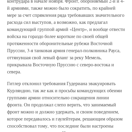
контрудара в начале ноября. Фронт, обороняемый 2-й и 4-
й армиями, также можно было сократить, по крайней
мере за счет спрямления ряда требовавших значительного
расхода сил выступов, а возможно, как предлагал
командующий группой армий «Центр», и вообще отвести
войска на гораздо более короткие по своей общей
протяженности оборонительные рубежи Восточной
Пруссии, 3-я танковая армия генерал-полковника Рауса,
оттянувшая свой левый фланг за реку Мемель,
прикрывала Восточную Пруссию с северо-востока и
севера.
Гитлер отклонил требования Гудериана эвакуировать
Курляндию, так же как и просьбы командующих обеими
группами армии относительно сокращения линии
фронта. Он продолжал слепо верить, что занимаемый
фронт можно и должно удержать, и своим поведением,
которое передавалось и гаулейтерам, решающим образом
способствовал тому, что последние были настроены