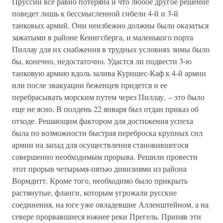
Пруссии все равно потеряна и что любое другое решение
поведет лишь к бессмысленной гибели 4-й и 3-й
танковых армий. Они неизбежно должны были оказаться
зажатыми в районе Кенигсберга, и маленького порта
Пиллау для их снабжения в трудных условиях зимы было
бы, конечно, недостаточно. Удастся ли подвести 3-ю
танковую армию вдоль залива Куришес-Каф к 4-й армии
или после эвакуации беженцев придется и ее
перебрасывать морским путем через Пиллау, – это было
еще не ясно. В полдень 22 января был отдан приказ об
отходе. Решающим фактором для достижения успеха
была по возможности быстрая переброска крупных сил
армии на запад для осуществления становившегося
совершенно необходимым прорыва. Решили провести
этот прорыв четырьмя-пятью дивизиями из района
Вормдитт. Кроме того, необходимо было прикрыть
растянутые, фланги, которым угрожали русские
соединения, на юге уже овладевшие Алленштейном, а на
севере прорвавшиеся южнее реки Прегель. Приняв эти