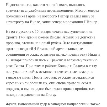
Недостаток сил, как это часто бывает, пытались
возместить служебными перемещениями. Место генерал-
полковника Гарпе, на которого Гитлер свалил вину за
катастрофу на Висле, занял генерал-полковник Шёрнер.
На юге русские с 15 января начали наступление и на
фронте 17-й армии южнее Вислы. Армия, не допустив
прорыва, отошла на новый рубеж. Зато наступавшие
против соседней 4-й танковой армии танковые
соединения русских оставили далеко позади реку Нида и
17 января приблизились к Кракову и верхнему течению
реки Варта. При этом в районе Кольце и Радома в тылу
наступавших войск остались значительные немецкие
танковые силы. После того как русские перекатились
через них или обошли их, они снова привели себя в
порядок, и им по радио был отдан приказ пробиваться
назад в направлении на Глогау.
Жуков, наносивший удар в западном направлении, также