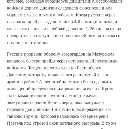
которые, соблюдая образцовую дисциплину, освобождали
войскам дорогу, дивизии следовали форсированным
маршем к указанным им рубежам. Когда русские через
несколько дней разгадали маневр 4-й армии,они начали
оказывать на нее сильнейшее давление.С 26 января отвод
превратился в отступление под сильнейшим натиском со
стороны противника.
Русские прорвали оборону арьергардов на Мазурском
канале и, быстро пройдя через оставленный немецкими
войсками Лётцен, нанесли удар по Растенбургу.
Давление, которому подвергался растянутый фланг
армии в районе Алленштейна, можно было сдержать
лишь ценой предельного напряжения всех сил. Кроме
того, командующий группой армий, не желая
эвакуировать район Кенигсберга, был вынужден
передать две дивизии 4-й армии в распоряжение 3-й
танковой армии, которая находилась севернее реки
Прегель под угрозой окончательного разгрома. В то же