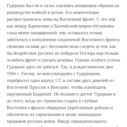
Гудериан был не в силах повлиять решающим образом на
руководство войной в целом. Его компетенция
распространялась лишь на Восточный фронт. С тех пор
как между Карпатами и Балтийским морем обстановка
стала менее напряженной, ему оставалось только
заботиться о пополнении соединений Восточного фронта
свежими силами да с беспокойством следить за тем, как
бы бездействие русских не побудило Гитлера еще больше
ослабить фронт и урезать резервы. Однако особого успеха
Гудериан здесь не добился. Так, в рождественские дни
1944 г. Гитлер, не консультируясь с Гудерианом,
перебросил один корпус СС в составе двух дивизий из
Восточной Пруссии в Венгрию, чтобы освободить
окруженный Будапешт. Не большего достиг Гудериан и
до этого, когда он стремился создать в глубине
Восточного фронта обширные укрепленные районы и
обеспечить их гарнизонами в целях ликвидации
прорывов русских войск. Ввиду принципиального