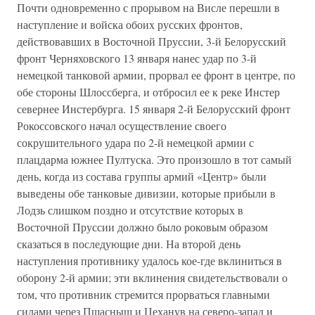
Почти одновременно с прорывом на Висле перешли в
наступление и войска обоих русских фронтов,
действовавших в Восточной Пруссии, 3-й Белорусский
фронт Черняховского 13 января нанес удар по 3-й
немецкой танковой армии, прорвал ее фронт в центре, по
обе стороны Шлоссберга, и отбросил ее к реке Инстер
севернее Инстербурга. 15 января 2-й Белорусский фронт
Рокоссовского начал осуществление своего
сокрушительного удара по 2-й немецкой армии с
плацдарма южнее Пултуска. Это произошло в тот самый
день, когда из состава группы армий «Центр» были
выведены обе танковые дивизии, которые прибыли в
Лодзь слишком поздно и отсутствие которых в
Восточной Пруссии должно было роковым образом
сказаться в последующие дни. На второй день
наступления противнику удалось кое-где вклиниться в
оборону 2-й армии; эти вклинения свидетельствовали о
том, что противник стремится прорваться главными
силами через Пшасныш и Цеханув на северо-запад и