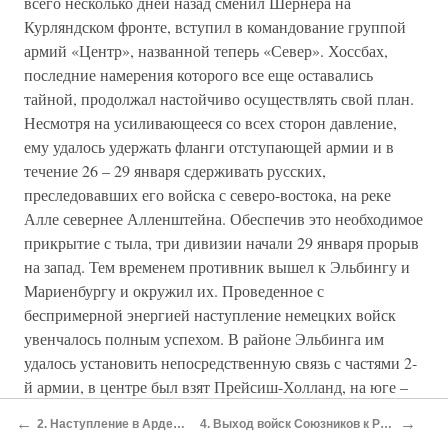
всего несколько дней назад сменил Шёрнера на
Курляндском фронте, вступил в командование группой
армий «Центр», названной теперь «Север». Хоссбах,
последние намерения которого все еще оставались
тайной, продолжал настойчиво осуществлять свой план.
Несмотря на усиливающееся со всех сторон давление,
ему удалось удержать фланги отступающей армии и в
течение 26 – 29 января сдерживать русских,
преследовавших его войска с северо-востока, на реке
Алле севернее Алленштейна. Обеспечив это необходимое
прикрытие с тыла, три дивизии начали 29 января прорыв
на запад. Тем временем противник вышел к Эльбингу и
Мариенбургу и окружил их. Проведенное с
беспримерной энергией наступление немецких войск
увенчалось полным успехом. В районе Эльбинга им
удалось установить непосредственную связь с частями 2-
й армии, в центре был взят Прейсиш-Холланд, на юге –
Либштадт. Было подбито 200 танков противника и
←
→
2. Наступление в Арденнах
4. Выход войск Союзников к Рейну
захвачено столько же орудий. Снова оказалось, что