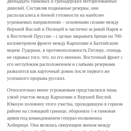
двенадцать танковых и гренадерских моторизованных
дивизий. Составляя подвижные резервы, они
располагались в боевой готовности на наиболее
угрожаемых направлениях – основными силами между
Верхней Вислой и Пилицей и частично за рекой Нарев и
в Восточной Пруссии – с целью закрывать бреши на 700-
километровом фронте между Карпатами и Балтийским
морем. Гудериан, в противоположность Гитлеру, отнюдь
не скрывал того, что, по его мнению, Восточный фронт с
его неглубоким расположением и слабыми резервами
развалится как карточный домик после первого же
успешного прорыва русских.
Относительно менее угрожаемым представлялся лишь
узкий участок между Карпатами и Верхней Вислой.
Южную половину этого участка, проходившую в горном
районе на словацкой границе, обороняла 1-я танковая
армия под командованием генерал-полковника
Хейнрици. Она являлась связующим звеном между