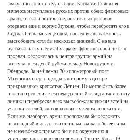
эвакуации войск из Курляндии. Когда же 15 января
началось наступление русских против обеих фланговых
армий, от его и без того недостаточных резервов
оторвали еще и корпус Заукена, чтобы перебросить его в
Лодзь. Оставалась еще одна, последняя возможность
высвободить хотя бы несколько дивизий. С начала
русского наступления 4-я армия, фронт которой не был
прорван, оборонялась в центре группы армий на
выступавшем дугой рубеже между Новогрудом и
Эбенроде. За ней лежал 70-километровый пояс
Мазурских озер, подходы к которому в центре
прикрывались крепостью Лётцен. Не могло быть более
простого решения, чем немедленный отвод армии на эту
линию и переброска всех высвобождающихся частей на
участки соседей, оказавшихся в тяжелом положении.
Если же, наоборот, армия продолжала бы оборонять
невыгодный выступ, это не только сковало бы ее силы,
но и неизбежно привело бы и их окружению и
уничтожению, как в свое время на Днепре. Когда 19