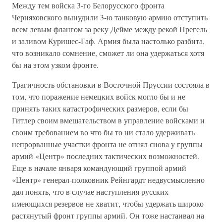
Между тем войска 3-го Белорусского фронта
Черняховского вынудили 3-ю танковую армию отступить
всем левым флангом за реку Дейме между рекой Прегель
и заливом Куришес-Гаф. Армия была настолько разбита,
что возникало сомнение, сможет ли она удержаться хотя
бы на этом узком фронте.
Трагичность обстановки в Восточной Пруссии состояла в
том, что поражение немецких войск могло бы и не
принять таких катастрофических размеров, если бы
Гитлер своим вмешательством в управление войсками и
своим требованием во что бы то ни стало удерживать
непрорванные участки фронта не отнял снова у группы
армий «Центр» последних тактических возможностей.
Еще в начале января командующий группой армий
«Центр» генерал-полковник Рейнгардт недвусмысленно
дал понять, что в случае наступления русских
имеющихся резервов не хватит, чтобы удержать широко
растянутый фронт группы армий. Он тоже настаивал на