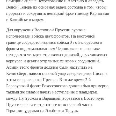
немецкие силы в Чехословакию и Австрию и овладеть
Веной. Теперь их основная задача состояла в том, чтобы
прорвать и сокрушить немецкий фронт между Карпатами
и Балтийским морем.
Для окружения Восточной Пруссии русские
использовали войска двух фронтов. На восточной
границе сосредоточивались войска 3-го Белорусского
фронта под командованием Черняховского в составе
пятидесяти четырех стрелковых дивизий, двух танковых
корпусов и девяти отдельных танковых соединений.
Армии этого фронта должны были наступать на
Кенигсберг, нанося главный удар севернее реки Писса, а
затем севернее реки Прегель. В то же время 2-й
Белорусский фронт Рокоссовского должен был примерно
такими же силами начать наступление с плацдарма
между Пултуском и Варшавой, ворваться в Восточную
Пруссию с юга и отрезать ее от остальной части
Германии ударами на Эльбинг и Торунь.