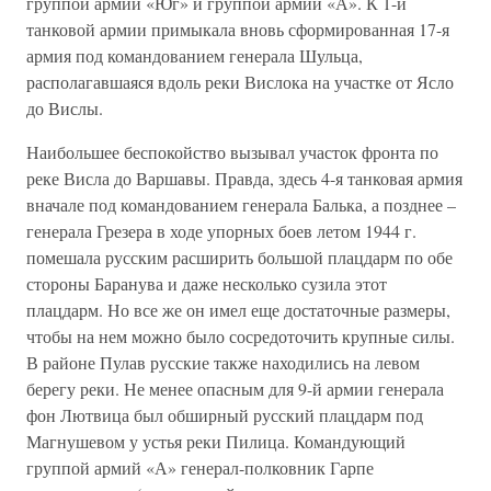
группой армий «Юг» и группой армий «А». К 1-й
танковой армии примыкала вновь сформированная 17-я
армия под командованием генерала Шульца,
располагавшаяся вдоль реки Вислока на участке от Ясло
до Вислы.
Наибольшее беспокойство вызывал участок фронта по
реке Висла до Варшавы. Правда, здесь 4-я танковая армия
вначале под командованием генерала Балька, а позднее –
генерала Грезера в ходе упорных боев летом 1944 г.
помешала русским расширить большой плацдарм по обе
стороны Баранува и даже несколько сузила этот
плацдарм. Но все же он имел еще достаточные размеры,
чтобы на нем можно было сосредоточить крупные силы.
В районе Пулав русские также находились на левом
берегу реки. Не менее опасным для 9-й армии генерала
фон Лютвица был обширный русский плацдарм под
Магнушевом у устья реки Пилица. Командующий
группой армий «А» генерал-полковник Гарпе