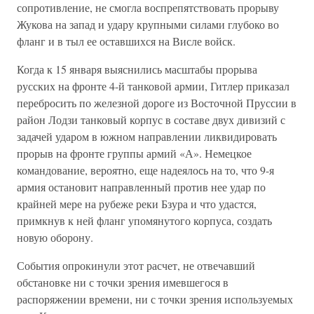
сопротивление, не смогла воспрепятствовать прорыву
Жукова на запад и удару крупными силами глубоко во
фланг и в тыл ее оставшихся на Висле войск.
Когда к 15 января выяснились масштабы прорыва
русских на фронте 4-й танковой армии, Гитлер приказал
перебросить по железной дороге из Восточной Пруссии в
район Лодзи танковый корпус в составе двух дивизий с
задачей ударом в южном направлении ликвидировать
прорыв на фронте группы армий «А». Немецкое
командование, вероятно, еще надеялось на то, что 9-я
армия остановит направленный против нее удар по
крайней мере на рубеже реки Бзура и что удастся,
примкнув к ней фланг упомянутого корпуса, создать
новую оборону.
События опрокинули этот расчет, не отвечавший
обстановке ни с точки зрения имевшегося в
распоряжении времени, ни с точки зрения используемых