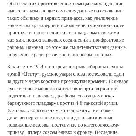
Обо всех этих приготовлениях немецкое командование
имело не вызывающие сомнения данные на основании
таких обычных и верных признаков, как увеличение
количества артиллерии и повышение интенсивности ее
пристрелки, пополнение сил на плацдармах свежими
частями, подход танковых соединений в прифронтовые
районы. Наконец, об этом же свидетельствовали данные,
полученные радиоразведкой и допросом пленных.
Как и летом 1944 г. во время прорыва обороны группы
армий «Центр», русские удары снова последовали один
за другим через короткие промежутки времени. 12 января
русские после мощной пятичасовой артиллерийской
подготовки нанесли удар с большого сандомирско-
баранувского плацдарма против 4-й танковой армии.
Удар был столь сильным, что опрокинул не только
дивизии первого эшелона, но и довольно крупные
подвижные резервы, подтянутые по категорическому
приказу Гитлера совсем близко к фронту. Последние