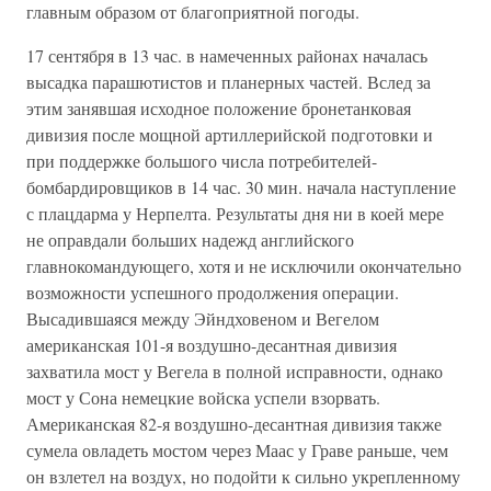
главным образом от благоприятной погоды.
17 сентября в 13 час. в намеченных районах началась
высадка парашютистов и планерных частей. Вслед за
этим занявшая исходное положение бронетанковая
дивизия после мощной артиллерийской подготовки и
при поддержке большого числа потребителей-
бомбардировщиков в 14 час. 30 мин. начала наступление
с плацдарма у Нерпелта. Результаты дня ни в коей мере
не оправдали больших надежд английского
главнокомандующего, хотя и не исключили окончательно
возможности успешного продолжения операции.
Высадившаяся между Эйндховеном и Вегелом
американская 101-я воздушно-десантная дивизия
захватила мост у Вегела в полной исправности, однако
мост у Сона немецкие войска успели взорвать.
Американская 82-я воздушно-десантная дивизия также
сумела овладеть мостом через Маас у Граве раньше, чем
он взлетел на воздух, но подойти к сильно укрепленному