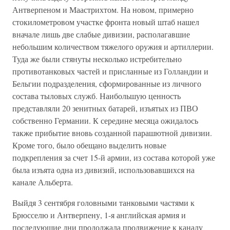
Антверпеном и Маастрихтом. На новом, примерно
стокилометровом участке фронта новый штаб нашел
вначале лишь две слабые дивизии, располагавшие
небольшим количеством тяжелого оружия и артиллерии.
Туда же были стянуты несколько истребительно
противотанковых частей и присланные из Голландии и
Бельгии подразделения, сформированные из личного
состава тыловых служб. Наибольшую ценность
представляли 20 зенитных батарей, изъятых из ПВО
собственно Германии. К середине месяца ожидалось
также прибытие вновь созданной парашютной дивизии.
Кроме того, было обещано выделить новые
подкрепления за счет 15-й армии, из состава которой уже
была изъята одна из дивизий, использовавшихся на
канале Альберта.
Выйдя 3 сентября головными танковыми частями к
Брюсселю и Антверпену, 1-я английская армия и
последующие дни продолжала продвижение к каналу