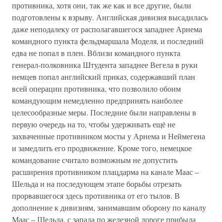
противника, хотя они, так же как и все другие, были
подготовлены к взрыву. Английская дивизия высадилась
даже неподалеку от располагавшегося западнее Арнема
командного пункта фельдмаршала Моделя, и последний
едва не попал в плен. Вблизи командного пункта
генерал-полковника Штудента западнее Вегела в руки
немцев попал английский приказ, содержавший план
всей операции противника, что позволило обоим
командующим немедленно предпринять наиболее
целесообразные меры. Последние были направлены в
первую очередь на то, чтобы удерживать ещё не
захваченные противником мосты у Арнема и Неймегена
и замедлить его продвижение. Кроме того, немецкое
командование считало возможным не допустить
расширения противником плацдарма на канале Маас –
Шельда и на последующем этапе борьбы отрезать
прорвавшегося здесь противника от его тылов. В
дополнение к дивизиям, занимавшим оборону по каналу
Маас – Шельда, с запада по железной дороге прибыла