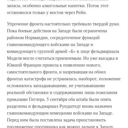
запасы, особенно алкогольные напитки. Поток этот
остановился только у мостов через Рейн.
Упрочение фронта настоятельно требовало твердой руки.
Пока боевые действия на Западе были ограничены
районом Нормандии, сосредоточение функций
главнокомандующего войсками на Западе и
командующего группой армий «Б» в лице фельдмаршала
Моделя могло считаться приемлемым. Но уже высадка в
Южной Франции привела к появлению нового,
самостоятельного фронта, и назревавшая на обоих
фронтах катастрофа не устранялась; наоборот, положение
осложнялось запаздывавшими, не учитывавшими
реальной обстановки и содержавшими лишь пожелания
приказами Гитлера. 5 сентября оба штаба были опять
разделены и фельдмаршал Рундштедт вновь назначен
главнокомандующим немецкими войсками на Западе.
Перед ним была поставлена задача приостановить
продвижение противника как можно дальше к Западу,