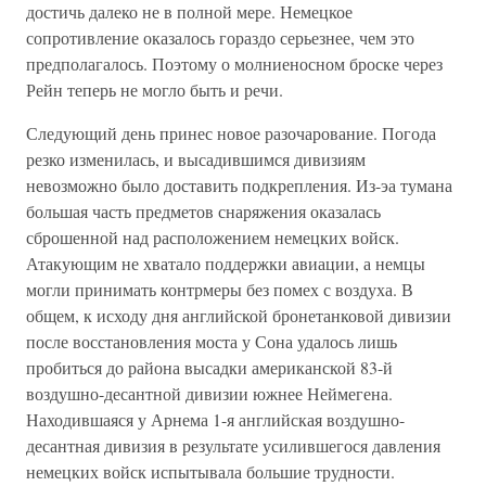
достичь далеко не в полной мере. Немецкое
сопротивление оказалось гораздо серьезнее, чем это
предполагалось. Поэтому о молниеносном броске через
Рейн теперь не могло быть и речи.
Следующий день принес новое разочарование. Погода
резко изменилась, и высадившимся дивизиям
невозможно было доставить подкрепления. Из-эа тумана
большая часть предметов снаряжения оказалась
сброшенной над расположением немецких войск.
Атакующим не хватало поддержки авиации, а немцы
могли принимать контрмеры без помех с воздуха. В
общем, к исходу дня английской бронетанковой дивизии
после восстановления моста у Сона удалось лишь
пробиться до района высадки американской 83-й
воздушно-десантной дивизии южнее Неймегена.
Находившаяся у Арнема 1-я английская воздушно-
десантная дивизия в результате усилившегося давления
немецких войск испытывала большие трудности.