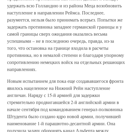
удержать всю Голландию и из района Меца возобновить
наступление в направлении Реймса. Последнее,
разумеется, нельзя было принимать всерьез. Попытки же
задержать противника западнее германской границы и у
самой границы сверх ожидания оказались весьма
успешными – не в последнюю очередь, правда, из-за
того, что остановка на границе входила в расчеты
противника, но в немалой степени и благодаря упорному
сопротивлению немецких войск на отдельных решающих
направлениях.
Новым испытанием для пока еще создававшегося фронта
явилось нацеленное на Нижний Рейн наступление
англичан. Наряду с 15-й армией для задержки
стремительно продвигавшейся 2-й английской армии в
начале сентября под командованием генерал-полковника
Штудента было создано ядро новой армии, получившей
наименование 1-й парашютно-десантной армии. Она
получила задачу оборонять канал Альберта между