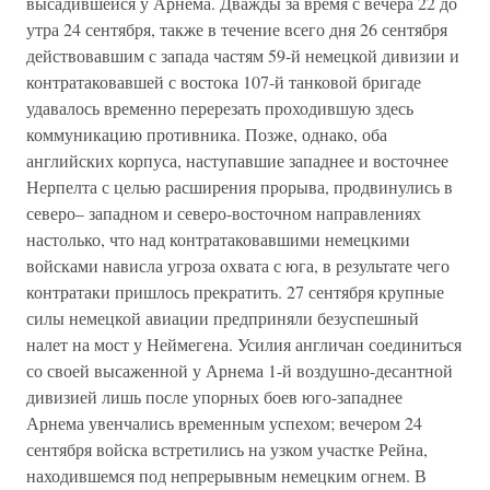
высадившейся у Арнема. Дважды за время с вечера 22 до
утра 24 сентября, также в течение всего дня 26 сентября
действовавшим с запада частям 59-й немецкой дивизии и
контратаковавшей с востока 107-й танковой бригаде
удавалось временно перерезать проходившую здесь
коммуникацию противника. Позже, однако, оба
английских корпуса, наступавшие западнее и восточнее
Нерпелта с целью расширения прорыва, продвинулись в
северо– западном и северо-восточном направлениях
настолько, что над контратаковавшими немецкими
войсками нависла угроза охвата с юга, в результате чего
контратаки пришлось прекратить. 27 сентября крупные
силы немецкой авиации предприняли безуспешный
налет на мост у Неймегена. Усилия англичан соединиться
со своей высаженной у Арнема 1-й воздушно-десантной
дивизией лишь после упорных боев юго-западнее
Арнема увенчались временным успехом; вечером 24
сентября войска встретились на узком участке Рейна,
находившемся под непрерывным немецким огнем. В