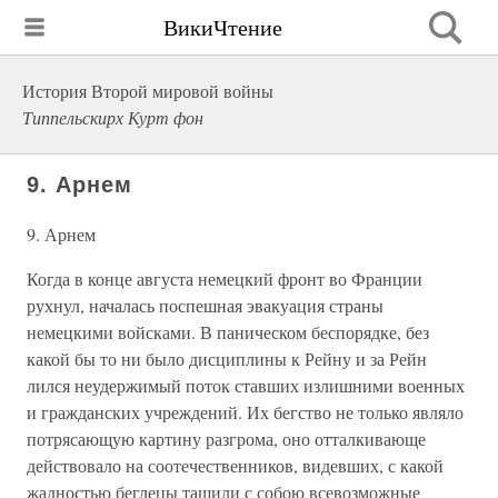
ВикиЧтение
История Второй мировой войны
Типпельскирх Курт фон
9. Арнем
9. Арнем
Когда в конце августа немецкий фронт во Франции
рухнул, началась поспешная эвакуация страны
немецкими войсками. В паническом беспорядке, без
какой бы то ни было дисциплины к Рейну и за Рейн
лился неудержимый поток ставших излишними военных
и гражданских учреждений. Их бегство не только являло
потрясающую картину разгрома, оно отталкивающе
действовало на соотечественников, видевших, с какой
жадностью беглецы тащили с собою всевозможные