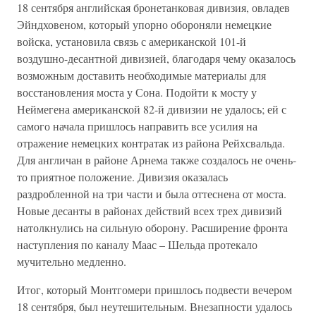
18 сентября английская бронетанковая дивизия, овладев
Эйндховеном, который упорно обороняли немецкие
войска, установила связь с американской 101-й
воздушно-десантной дивизией, благодаря чему оказалось
возможным доставить необходимые материалы для
восстановления моста у Сона. Подойти к мосту у
Неймегена американской 82-й дивизии не удалось; ей с
самого начала пришлось направить все усилия на
отражение немецких контратак из района Рейхсвальда.
Для англичан в районе Арнема также создалось не очень-
то приятное положение. Дивизия оказалась
раздробленной на три части и была оттеснена от моста.
Новые десанты в районах действий всех трех дивизий
натолкнулись на сильную оборону. Расширение фронта
наступления по каналу Маас – Шельда протекало
мучительно медленно.
Итог, который Монтгомери пришлось подвести вечером
18 сентября, был неутешительным. Внезапности удалось