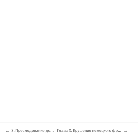
←
→
8. Преследование до имперской границы
Глава X. Крушение немецкого фронта на Востоке летом 1944 г.