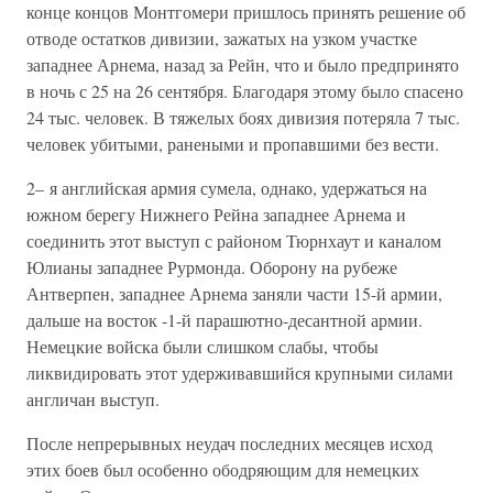
конце концов Монтгомери пришлось принять решение об
отводе остатков дивизии, зажатых на узком участке
западнее Арнема, назад за Рейн, что и было предпринято
в ночь с 25 на 26 сентября. Благодаря этому было спасено
24 тыс. человек. В тяжелых боях дивизия потеряла 7 тыс.
человек убитыми, ранеными и пропавшими без вести.
2– я английская армия сумела, однако, удержаться на
южном берегу Нижнего Рейна западнее Арнема и
соединить этот выступ с районом Тюрнхаут и каналом
Юлианы западнее Рурмонда. Оборону на рубеже
Антверпен, западнее Арнема заняли части 15-й армии,
дальше на восток -1-й парашютно-десантной армии.
Немецкие войска были слишком слабы, чтобы
ликвидировать этот удерживавшийся крупными силами
англичан выступ.
После непрерывных неудач последних месяцев исход
этих боев был особенно ободряющим для немецких