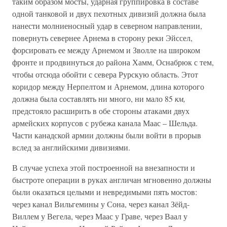
таким образом мосты, ударная группировка в составе
одной танковой и двух пехотных дивизий должна была
нанести молниеносный удар в северном направлении,
повернуть севернее Арнема в сторону реки Эйссел,
форсировать ее между Арнемом и Зволле на широком
фронте и продвинуться до района Хамм, Оснабрюк с тем,
чтобы отсюда обойти с севера Рурскую область. Этот
коридор между Нерпелтом и Арнемом, длина которого
должна была составлять ни много, ни мало 85
км,
предстояло расширить в обе стороны атаками двух
армейских корпусов с рубежа канала Маас – Шельда.
Части канадской армии должны были войти в прорыв
вслед за английскими дивизиями.
В случае успеха этой построенной на внезапности и
быстроте операции в руках англичан мгновенно должны
были оказаться целыми и невредимыми пять мостов:
через канал Вильгемины у Сона, через канал Зёйд-
Виллем у Вегела, через Маас у Граве, через Ваал у