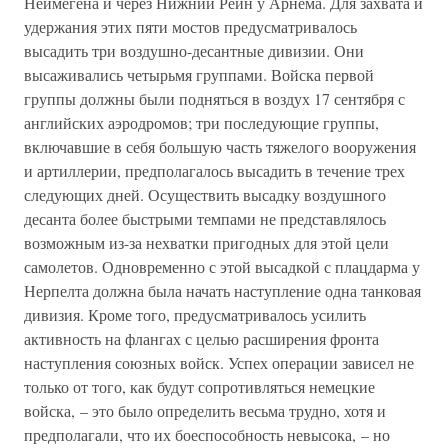
Неймегена и через Нижний Рейн у Арнема. Для захвата и
удержания этих пяти мостов предусматривалось
высадить три воздушно-десантные дивизии. Они
высаживались четырьмя группами. Войска первой
группы должны были подняться в воздух 17 сентября с
английских аэродромов; три последующие группы,
включавшие в себя большую часть тяжелого вооружения
и артиллерии, предполагалось высадить в течение трех
следующих дней. Осуществить высадку воздушного
десанта более быстрыми темпами не представлялось
возможным из-за нехватки пригодных для этой цели
самолетов. Одновременно с этой высадкой с плацдарма у
Нерпелта должна была начать наступление одна танковая
дивизия. Кроме того, предусматривалось усилить
активность на флангах с целью расширения фронта
наступления союзных войск. Успех операции зависел не
только от того, как будут сопротивляться немецкие
войска, – это было определить весьма трудно, хотя и
предполагали, что их боеспособность невысока, – но