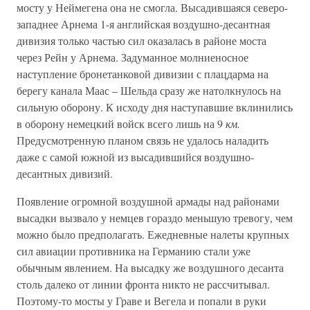
мосту у Неймегена она не смогла. Высадившаяся северо-
западнее Арнема 1-я английская воздушно-десантная
дивизия только частью сил оказалась в районе моста
через Рейн у Арнема. Задуманное молниеносное
наступление бронетанковой дивизии с плацдарма на
берегу канала Маас – Шельда сразу же натолкнулось на
сильную оборону. К исходу дня наступавшие вклинились
в оборону немецкий войск всего лишь на 9
км.
Предусмотренную планом связь не удалось наладить
даже с самой южной из высадившийся воздушно-
десантных дивизий.
Появление огромной воздушной армады над районами
высадки вызвало у немцев гораздо меньшую тревогу, чем
можно было предполагать. Ежедневные налеты крупных
сил авиации противника на Германию стали уже
обычным явлением. На высадку же воздушного десанта
столь далеко от линии фронта никто не рассчитывал.
Поэтому-то мосты у Граве и Вегела и попали в руки