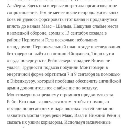
Альберта. Здесь она впервые встретила организованное
сопротивление. Тем не менее после непродолжительных
боев ей удалось форсировать этот канал и продвинуться
вплоть до канала Маас – Шельда. Нащупав слабые места
в немецкой обороне, армия к 13 сентября создала в
районе Нерпелта и Гела несколько небольших
плацдармов. Первоначальный план в ходе преследования
без задержки выйти на линию Эйндховен, Тюрнхаут и
оттуда повернуть на Рейн северо-западнее Везеля не
удался. Трудности подвоза побудили Монтгомери в
энергичной форме обратиться 7 и 9 сентября за помощью
к Эйзенхауэру, который пообещал обеспечить английской
армии дополнительное снабжение по воздуху.
Монтгомери по-прежнему стремился продвинуться за
Рейн. Его план заключался в том, чтобы с помощью
посадочно-десантных и парашютных частей внезапно
захватить мосты через реки Маас, Ваал и Нижний Рейн и
связать их узким коридором. Используя захваченные