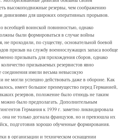
еть высокоподвижные резервы, чем соображению
ми дивизиями для широких оперативных прорывов.
но всеобщей воинской повинностью, однако
 должны были формироваться в случае войны
, не проходили, по существу, основательной боевой
одов призыв на службу военнослужащих запаса вообще
еменно призывать для прохождения сборов, однако
 количество призываемых резервистов явно
ые соединения имели весьма невысокую
они не могли успешно действовать даже в обороне. Как
азалось, имеет большое преимущество перед Германией,
икаких резервов, положение было отнюдь не таким
о можно было предполагать. Дополнительным
ингентов Германия к 1939 г. заметно ликвидировала
г. она не только догнала французов, но и превзошла их
 войск, подготовив хорошо обученные формирования.
атки в организации и техническом оснащении