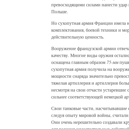
превосходящими силами нанести удар 
Польше.
Но сухопутная армия Франции имела н
комплектования, боевой техники и мор
действительную ценность.
Вооружение французской армии отвеча
качеству. Многие виды оружия остали
оснащена главным образом
75-мм
пушк
сухопутная армия получила на воору
мощности снаряда значительно превос
тяжелая артиллерия и артиллерия бол
несмотря на свои отчасти устаревшие 
сильнее соответствующей немецкой ар
Свои танковые части, насчитывавшие 
следуя опыту мировой войны, считали
Они очень нерешительно создавали кр
для ведения самостоятельных действи