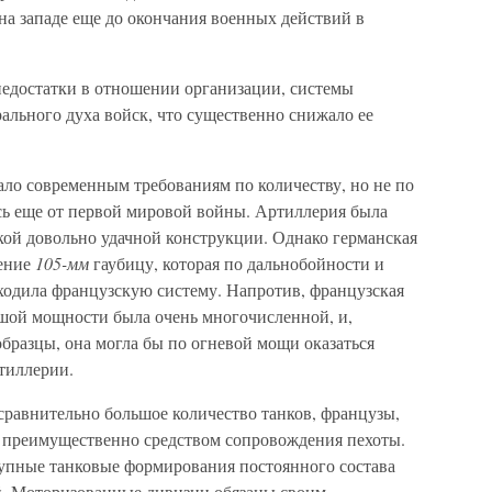
на западе еще до окончания военных действий в
едостатки в отношении организации, системы
ального духа войск, что существенно снижало ее
ло современным требованиям по количеству, но не по
сь еще от первой мировой войны. Артиллерия была
ой довольно удачной конструкции. Однако германская
жение
105-мм
гаубицу, которая по дальнобойности и
ходила французскую систему. Напротив, французская
ьшой мощности была очень многочисленной, и,
образцы, она могла бы по огневой мощи оказаться
тиллерии.
сравнительно большое количество танков, французы,
 преимущественно средством сопровождения пехоты.
упные танковые формирования постоянного состава
й. Моторизованные дивизии обязаны своим