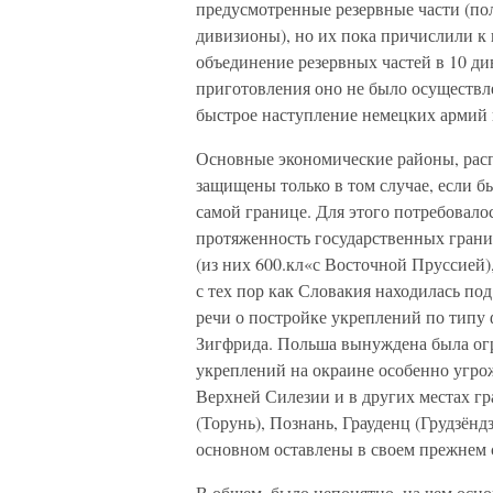
предусмотренные резервные части (по
дивизионы), но их пока причислили к
объединение резервных частей в 10 див
приготовления оно не было осуществлен
быстрое наступление немецких армий
Основные экономические районы, расп
защищены только в том случае, если б
самой границе. Для этого потребовал
протяженность государственных грани
(из них 600.кл«с Восточной Пруссией)
с тех пор как Словакия находилась по
речи о постройке укреплений по тип
Зигфрида. Польша вынуждена была ог
укреплений на окраине особенно угро
Верхней Силезии и в других местах г
(Торунь), Познань, Грауденц (Грудзён
основном оставлены в своем прежнем 
В общем, было непонятно, на чем осно