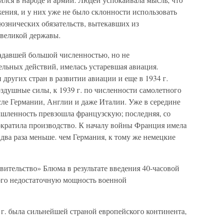
ения, и у них уже не было склонности использовать
знических обязательств, вытекавших из
великой державы.
ладавшей большой численностью, но не
ельных действий, имелась устаревшая авиация.
 других стран в развитии авиации и еще в 1934 г.
здушные силы, к 1939 г. по численности самолетного
осле Германии, Англии и даже Италии. Уже в середине
ышленность превзошла французскую; последняя, со
сократила производство. К началу войны Франция имела
в два раза меньше. чем Германия, к тому же немецкие
ительство» Блюма в результате введения 40-часовой
ого недостаточную мощность военной
 г. была сильнейшей страной европейского континента,