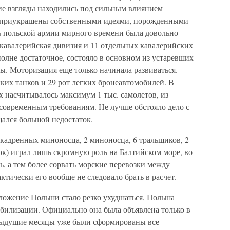
кие взгляды находились под сильным влиянием
и приукрашены собственными идеями, порожденными
 польской армии мирного времени была довольно
 кавалерийская дивизия и 11 отдельных кавалерийских
олне достаточное, состояло в основном из устаревших
ы. Моторизация еще только начинала развиваться.
гких танков и 29 рот легких бронеавтомобилей. В
насчитывалось максимум 1 тыс. самолетов, из
 современным требованиям. Не лучше обстояло дело с
щался большой недостаток.
адренных миноносца, 2 миноносца, 6 тральщиков, 2
к) играл лишь скромную роль на Балтийском море, во
ь, а тем более сорвать морские перевозки между
тически его вообще не следовало брать в расчет.
оложение Польши стало резко ухудшаться, Польша
билизации. Официально она была объявлена только в
редыдущие месяцы уже были сформированы все