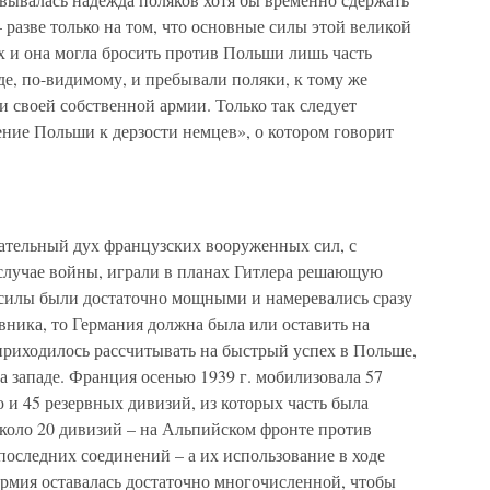
 разве только на том, что основные силы этой великой
х и она могла бросить против Польши лишь часть
е, по-видимому, и пребывали поляки, к тому же
 своей собственной армии. Только так следует
ние Польши к дерзости немцев», о котором говорит
пательный дух французских вооруженных сил, с
случае войны, играли в планах Гитлера решающую
силы были достаточно мощными и намеревались сразу
вника, то Германия должна была или оставить на
е приходилось рассчитывать на быстрый успех в Польше,
 западе. Франция осенью 1939 г. мобилизовала 57
ю и 45 резервных дивизий, из которых часть была
около 20 дивизий – на Альпийском фронте против
последних соединений – а их использование в ходе
армия оставалась достаточно многочисленной, чтобы