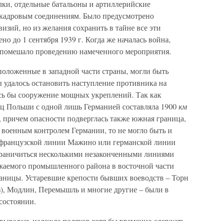
лки, отдельные батальоны и артиллерийские
 кадровым соединениям. Было предусмотрено
изий, но из желания сохранить в тайне все эти
о до 1 сентября 1939 г. Когда же началась война,
 помешало проведению намеченного мероприятия.
оложенные в западной части страны, могли быть
ы удалось остановить наступление противника на
ось бы сооружение мощных укреплений. Так как
ц Польши с одной лишь Германией составляла 1900
км
, причем опасности подверглась также южная граница,
д военным контролем Германии, то не могло быть и
у французской линии Мажино или германской линии
раничиться несколькими незаконченными линиями
жаемого промышленного района в восточной части
раницы. Устаревшие крепости бывших воеводств – Торн
дз), Модлин, Перемышль и многие другие – были в
состоянии.
вывалась надежда поляков хотя бы временно сдержать