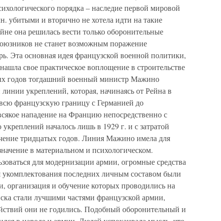
сихологического порядка – наследие первой мировой
н. убитыми и вторично не хотела идти на такие
йне она решилась вести только оборонительные
 союзников не станет возможным поражение
рь. Эта основная идея французской военной политики,
нашла свое практическое воплощение в строительстве
ых годов тогдашний военный министр Мажино
линии укреплений, которая, начинаясь от Рейна в
 всю французскую границу с Германией до
сякое нападение на Францию непосредственно с
 укреплений началось лишь в 1929 г. и с затратой
ечение тридцатых годов. Линия Мажино имела для
начение в материальном и психологическом.
ьзоваться для модернизации армии, огромные средства
я укомплектования последних личным составом были
и, организация и обучение которых проводились на
йска стали лучшими частями французской армии,
ействий они не годились. Подобный оборонительный и
ился в народе и армии. Людей успокаивала мысль, что