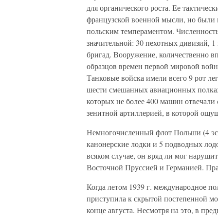
для органического роста. Ее тактичес
французской военной мысли, но был
польским темпераментом. Численность
значительной: 30 пехотных дивизий, 1
бригад. Вооружение, количественно вп
образцов времен первой мировой войн
Танковые войска имели всего 9 рот ле
шести смешанных авиационных полках 
которых не более 400 машин отвечали
зенитной артиллерией, в которой ощу
Немногочисленный флот Польши (4 эск
канонерские лодки и 5 подводных лодо
всяком случае, он вряд ли мог нарушит
Восточной Пруссией и Германией. Прак
Когда летом 1939 г. международное п
приступила к скрытой постепенной мо
конце августа. Несмотря на это, в п