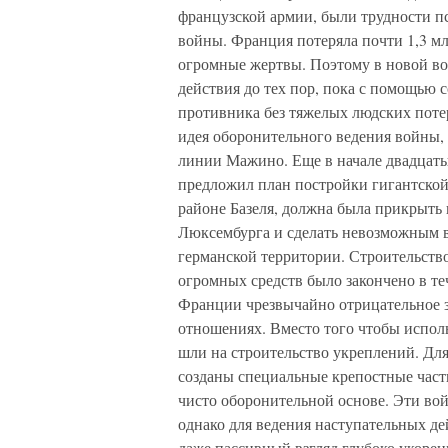
французской армии, были трудности п
войны. Франция потеряла почти 1,3 мл
огромные жертвы. Поэтому в новой во
действия до тех пор, пока с помощью
противника без тяжелых людских поте
идея оборонительного ведения войны, 
линии Мажино. Еще в начале двадцат
предложил план постройки гигантской 
районе Базеля, должна была прикрыть
Люксембурга и сделать невозможным в
германской территории. Строительство
огромных средств было закончено в т
Франции чрезвычайно отрицательное з
отношениях. Вместо того чтобы испол
шли на строительство укреплений. Дл
созданы специальные крепостные част
чисто оборонительной основе. Эти во
однако для ведения наступательных д
даже пассивный взгляд глубоко укорен