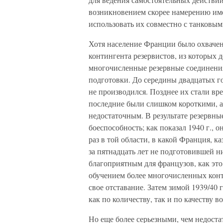
возникновением скорее намерению им
использовать их совместно с танковы
Хотя население Франции было охваче
контингента резервистов, из которых
многочисленные резервные соединения
подготовки. До середины двадцатых г
не производился. Позднее их стали вр
последние были слишком короткими, а
недостаточным. В результате резервн
боеспособность; как показал 1940 г., 
раз в той области, в какой Франция, к
за пятнадцать лет не подготовившей н
благоприятным для французов, как эт
обучением более многочисленных конт
свое отставание. Затем зимой 1939/40 
как по количеству, так и по качеству
Но еще более серьезными, чем недост