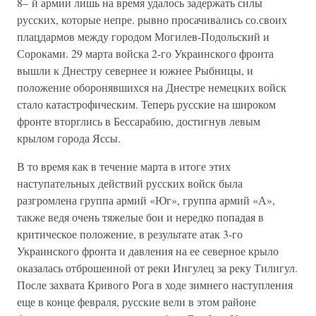
8– й армии лишь на время удалось задержать силы
русских, которые непре. рывно просачивались со.своих
плацдармов между городом Могилев-Подольский и
Сороками. 29 марта войска 2-го Украинского фронта
вышли к Днестру севернее и южнее Рыбницы, и
положение оборонявшихся на Днестре немецких войск
стало катастрофическим. Теперь русские на широком
фронте вторглись в Бессарабию, достигнув левым
крылом города Яссы.
В то время как в течение марта в итоге этих
наступательных действий русских войск была
разгромлена группа армий «Юг», группа армий «А»,
также ведя очень тяжелые бои и нередко попадая в
критическое положение, в результате атак 3-го
Украинского фронта и давления на ее северное крыло
оказалась отброшенной от реки Ингулец за реку Тилигул.
После захвата Кривого Рога в ходе зимнего наступления
еще в конце февраля, русские вели в этом районе