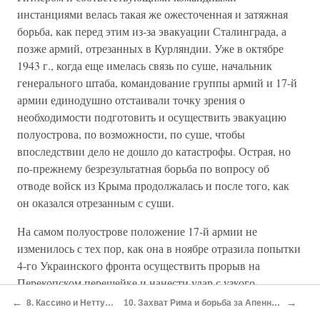
инстанциями велась такая же ожесточенная и затяжная
борьба, как перед этим из-за эвакуации Сталинграда, а
позже армий, отрезанных в Курляндии. Уже в октябре
1943 г., когда еще имелась связь по суше, начальник
генерального штаба, командование группы армий и 17-й
армии единодушно отстаивали точку зрения о
необходимости подготовить и осуществить эвакуацию
полуострова, по возможности, по суше, чтобы
впоследствии дело не дошло до катастрофы. Острая, но
по-прежнему безрезультатная борьба по вопросу об
отводе войск из Крыма продолжалась и после того, как
он оказался отрезанным с суши.
На самом полуострове положение 17-й армии не
изменилось с тех пор, как она в ноябре отразила попытки
4-го Украинского фронта осуществить прорыв на
Перекопском перешейке и нанести удар с узкого
керченского плацдарма. Русские лишь время от времени
←
→
8. Кассино и Неттуния
10. Захват Рима и борьба за Апеннины
предпринимали сковывающие атаки, и только в апреле