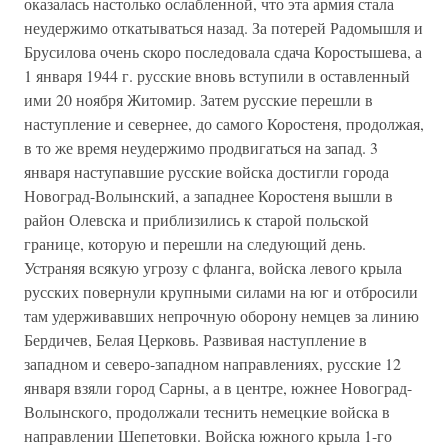
оказалась настолько ослабленной, что эта армия стала
неудержимо откатываться назад. За потерей Радомышля и
Брусилова очень скоро последовала сдача Коростышева, а
1 января 1944 г. русские вновь вступили в оставленный
ими 20 ноября Житомир. Затем русские перешли в
наступление и севернее, до самого Коростеня, продолжая,
в то же время неудержимо продвигаться на запад. 3
января наступавшие русские войска достигли города
Новоград-Волынский, а западнее Коростеня вышли в
район Олевска и приблизились к старой польской
границе, которую и перешли на следующий день.
Устраняя всякую угрозу с фланга, войска левого крыла
русских повернули крупными силами на юг и отбросили
там удерживавших непрочную оборону немцев за линию
Бердичев, Белая Церковь. Развивая наступление в
западном и северо-западном направлениях, русские 12
января взяли город Сарны, а в центре, южнее Новоград-
Волынского, продолжали теснить немецкие войска в
направлении Шепетовки. Войска южного крыла 1-го