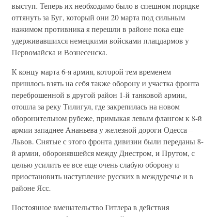
выступ. Теперь их необходимо было в спешном порядке
оттянуть за Буг, который они 20 марта под сильным
нажимом противника я перешли в районе пока еще
удерживавшихся немецкими войсками плацдармов у
Первомайска и Вознесенска.
К концу марта 6-я армия, которой тем временем
пришлось взять на себя также оборону и участка фронта
переброшенной в другой район 1-й танковой армии,
отошла за реку Тилигул, где закрепилась на новом
оборонительном рубеже, примыкая левым флангом к 8-й
армии западнее Ананьева у железной дороги Одесса –
Львов. Снятые с этого фронта дивизии были переданы 8-
й армии, оборонявшейся между Днестром, и Прутом, с
целью усилить ее все еще очень слабую оборону и
приостановить наступление русских в междуречье и в
районе Ясс.
Постоянное вмешательство Гитлера в действия