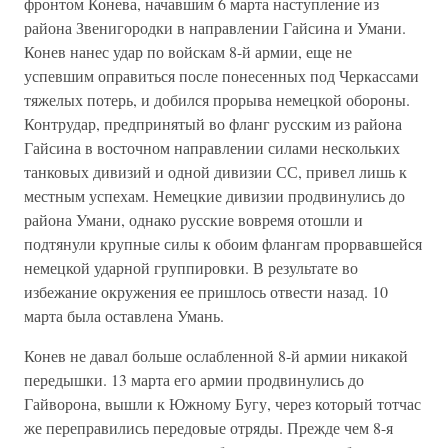
фронтом Конева, начавшим 6 марта наступление из
района Звенигородки в направлении Гайсина и Умани.
Конев нанес удар по войскам 8-й армии, еще не
успевшим оправиться после понесенных под Черкассами
тяжелых потерь, и добился прорыва немецкой обороны.
Контрудар, предпринятый во фланг русским из района
Гайсина в восточном направлении силами нескольких
танковых дивизий и одной дивизии СС, привел лишь к
местным успехам. Немецкие дивизии продвинулись до
района Умани, однако русские вовремя отошли и
подтянули крупные силы к обоим флангам прорвавшейся
немецкой ударной группировки. В результате во
избежание окружения ее пришлось отвести назад. 10
марта была оставлена Умань.
Конев не давал больше ослабленной 8-й армии никакой
передышки. 13 марта его армии продвинулись до
Гайворона, вышли к Южному Бугу, через который тотчас
же переправились передовые отряды. Прежде чем 8-я