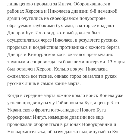
лишь ценою прорыва за Ингул. Оборонявшиеся в
районах Херсона и Николаева дивизии 6-й немецкой
армии очутились на своеобразном полуострове,
образуемом глубокими бухтами, в которые впадают
Днепр и Буг. Их отход, который должен был
осуществляться через Николаев, в результате русских
прорывов и воздействия противника с южного берега
Днепра и Кинбурнской косы оказался чрезвычайно
трудным и сопровождался большими потерями. 13 марта
был оставлен Херсон. Кольцо вокруг Николаева
сжималось все теснее, однако город оказался в руках
русских лишь в самом конце марта.
Когда в середине марта южное крыло войск Конева уже
успело продвинуться у Гайворона за Буг, а центр 3-го
Украинского фронта юго-западнее Нового Буга
форсировал Ингул, немецкие дивизии все еще
продолжали обороняться в районах Новоукраинки и
Новоархангельска, образуя далеко выдвинутый за Буг