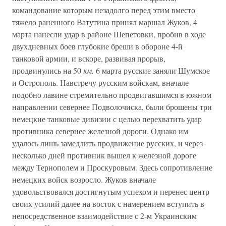
командование которым незадолго перед этим вместо
тяжело раненного Ватутина принял маршал Жуков, 4
марта нанесли удар в районе Шепетовки, пробив в ходе
двухдневных боев глубокие бреши в обороне 4-й
танковой армии, и вскоре, развивая прорыв,
продвинулись на 50
км.
6 марта русские заняли Шумское
и Острополь. Навстречу русским войскам, вначале
подобно лавине стремительно продвигавшимся в южном
направлении севернее Подволочиска, были брошены три
немецкие танковые дивизии с целью перехватить удар
противника севернее железной дороги. Однако им
удалось лишь замедлить продвижение русских, и через
несколько дней противник вышел к железной дороге
между Тернополем и Проскуровым. Здесь сопротивление
немецких войск возросло. Жуков вначале
удовольствовался достигнутым успехом и перенес центр
своих усилий далее на восток с намерением вступить в
непосредственное взаимодействие с 2-м Украинским