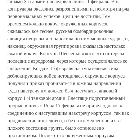
силами 8-й армии последовал лишь 11 февраля. Эти
контрудары оказались разрозненными и, несмотря на ряд
первоначальных успехов, цели не достигли. Тем
временем кольцо вокруг окруженных корпусов
сжималось все теснее; русская бомбардировочная
авиация непрерывно наносила по ним мощные удары, и,
наконец, окруженная группировка оказалась настолько
сжатой вокруг Корсунь-Шевченковского, что потеряла
последние аэродромы, через которые осуществлялось ее
снабжение. Когда к 15 февраля наступательная сила
деблокирующих войск истощилась, окружные корпуса
получили приказ пробиваться в южном направлении,
куда навстречу им должен был наступать танковый
корпус 1-й танковой армии. Блестяще подготовленный
прорыв в ночь с 16 на 17 февраля не привел однако, к
соединению с наступавшим навстречу корпусом, так как
продвижение последнего, и без того медленное из-за
плохого состояния грунта, было остановлено
противником. После этого окруженным корпусам