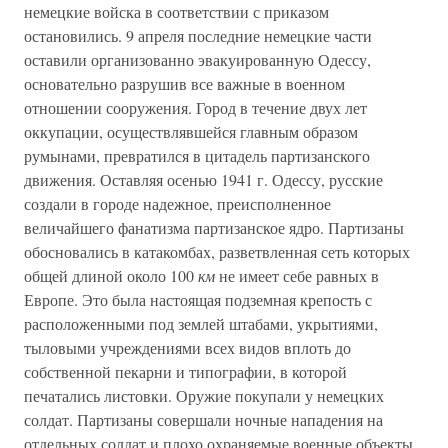
немецкие войска в соответствии с приказом
остановились. 9 апреля последние немецкие части
оставили организованно эвакуированную Одессу,
основательно разрушив все важные в военном
отношении сооружения. Город в течение двух лет
оккупации, осуществлявшейся главным образом
румынами, превратился в цитадель партизанского
движения. Оставляя осенью 1941 г. Одессу, русские
создали в городе надежное, преисполненное
величайшего фанатизма партизанское ядро. Партизаны
обосновались в катакомбах, разветвленная сеть которых
общей длиной около 100
км
не имеет себе равных в
Европе. Это была настоящая подземная крепость с
расположенными под землей штабами, укрытиями,
тыловыми учреждениями всех видов вплоть до
собственной пекарни и типографии, в которой
печатались листовки. Оружие покупали у немецких
солдат. Партизаны совершали ночные нападения на
отдельных солдат и плохо охраняемые военные объекты,