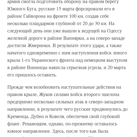
армия смогла подготовить оборону на правом берегу
Южного Буга, русские 15 марта форсировали его в
районе Гайворона на фронте 100
км,
создав себе
несколько плацдармов глубиной от 20 до 30
км.
На
следующий день они уже вышли к ведущей на Одессу
железной дороге в районе Вапнярки, а на северо-западе
достигли Жмеринки. В результате этого удара, а также
начатого одновременно с ним наступления войск левого
крыла 1-го Украинского фронта над немецким выступом
в районе Винницы нависла серьезная угроза, и 20 марта
его пришлось оставить.
Прежде чем возобновить наступательные действия на
правом крыле, Жуков силами войск второго эшелона
предпринял несколько сильных атак в северо-западном
направлении, в результате чего русские продвинулись до
Кременца, Дубно и Ковеля, обеспечив свой глубокий
фланг. Решающим, однако, по-прежнему оставалось
южное направление. Здесь, после того как была