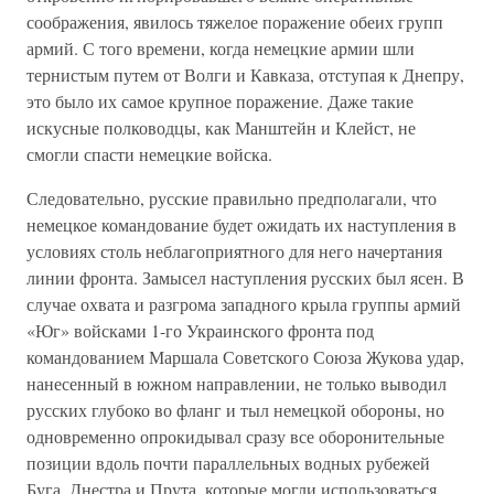
соображения, явилось тяжелое поражение обеих групп
армий. С того времени, когда немецкие армии шли
тернистым путем от Волги и Кавказа, отступая к Днепру,
это было их самое крупное поражение. Даже такие
искусные полководцы, как Манштейн и Клейст, не
смогли спасти немецкие войска.
Следовательно, русские правильно предполагали, что
немецкое командование будет ожидать их наступления в
условиях столь неблагоприятного для него начертания
линии фронта. Замысел наступления русских был ясен. В
случае охвата и разгрома западного крыла группы армий
«Юг» войсками 1-го Украинского фронта под
командованием Маршала Советского Союза Жукова удар,
нанесенный в южном направлении, не только выводил
русских глубоко во фланг и тыл немецкой обороны, но
одновременно опрокидывал сразу все оборонительные
позиции вдоль почти параллельных водных рубежей
Буга, Днестра и Прута, которые могли использоваться