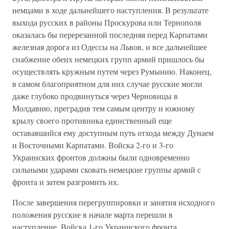
немцами в ходе дальнейшего наступления. В результате
выхода русских в районы Проскурова или Тернополя
оказалась бы перерезанной последняя перед Карпатами
железная дорога из Одессы на Львов, и все дальнейшее
снабжение обеих немецких групп армий пришлось бы
осуществлять кружным путем через Румынию. Наконец,
в самом благоприятном для них случае русские могли
даже глубоко продвинуться через Черновицы в
Молдавию, преградив тем самым центру и южному
крылу своего противника единственный еще
остававшийся ему доступным путь отхода между Дунаем
и Восточными Карпатами. Войска 2-го и 3-го
Украинских фронтов должны были одновременно
сильными ударами сковать немецкие группы армий с
фронта и затем разгромить их.
После завершения перегруппировки и занятия исходного
положения русские в начале марта перешли в
наступление. Войска 1-го Украинского фронта,