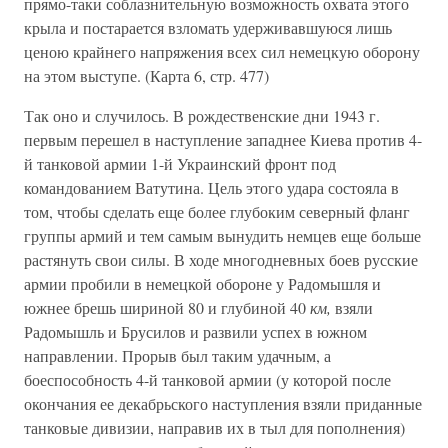
прямо-таки соблазнительную возможность охвата этого
крыла и постарается взломать удерживавшуюся лишь
ценою крайнего напряжения всех сил немецкую оборону
на этом выступе. (Карта 6, стр. 477)
Так оно и случилось. В рождественские дни 1943 г.
первым перешел в наступление западнее Киева против 4-
й танковой армии 1-й Украинский фронт под
командованием Ватутина. Цель этого удара состояла в
том, чтобы сделать еще более глубоким северный фланг
группы армий и тем самым вынудить немцев еще больше
растянуть свои силы. В ходе многодневных боев русские
армии пробили в немецкой обороне у Радомышля и
южнее брешь шириной 80 и глубиной 40
км,
взяли
Радомышль и Брусилов и развили успех в южном
направлении. Прорыв был таким удачным, а
боеспособность 4-й танковой армии (у которой после
окончания ее декабрьского наступления взяли приданные
танковые дивизии, направив их в тыл для пополнения)