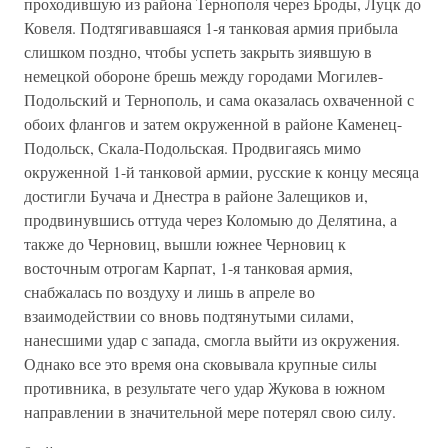
проходившую из района Тернополя через Броды, Луцк до
Ковеля. Подтягивавшаяся 1-я танковая армия прибыла
слишком поздно, чтобы успеть закрыть зиявшую в
немецкой обороне брешь между городами Могилев-
Подольский и Тернополь, и сама оказалась охваченной с
обоих флангов и затем окруженной в районе Каменец-
Подольск, Скала-Подольская. Продвигаясь мимо
окруженной 1-й танковой армии, русские к концу месяца
достигли Бучача и Днестра в районе Залещиков и,
продвинувшись оттуда через Коломыю до Делятина, а
также до Черновиц, вышли южнее Черновиц к
восточным отрогам Карпат, 1-я танковая армия,
снабжалась по воздуху и лишь в апреле во
взаимодействии со вновь подтянутыми силами,
нанесшими удар с запада, смогла выйти из окружения.
Однако все это время она сковывала крупные силы
противника, в результате чего удар Жукова в южном
направлении в значительной мере потерял свою силу.