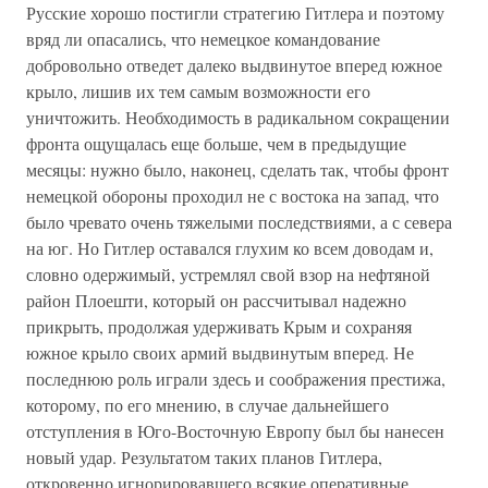
Русские хорошо постигли стратегию Гитлера и поэтому
вряд ли опасались, что немецкое командование
добровольно отведет далеко выдвинутое вперед южное
крыло, лишив их тем самым возможности его
уничтожить. Необходимость в радикальном сокращении
фронта ощущалась еще больше, чем в предыдущие
месяцы: нужно было, наконец, сделать так, чтобы фронт
немецкой обороны проходил не с востока на запад, что
было чревато очень тяжелыми последствиями, а с севера
на юг. Но Гитлер оставался глухим ко всем доводам и,
словно одержимый, устремлял свой взор на нефтяной
район Плоешти, который он рассчитывал надежно
прикрыть, продолжая удерживать Крым и сохраняя
южное крыло своих армий выдвинутым вперед. Не
последнюю роль играли здесь и соображения престижа,
которому, по его мнению, в случае дальнейшего
отступления в Юго-Восточную Европу был бы нанесен
новый удар. Результатом таких планов Гитлера,
откровенно игнорировавшего всякие оперативные