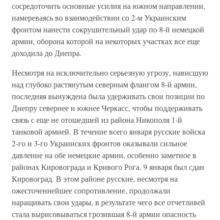
сосредоточить основные усилия на южном направлении,
намереваясь во взаимодействии со 2-м Украинским
фронтом нанести сокрушительный удар по 8-й немецкой
армии, оборона которой на некоторых участках все еще
доходила до Днепра.
Несмотря на исключительно серьезную угрозу, нависшую
над глубоко растянутым северным флангом 8-й армии,
последняя вынуждена была удерживать свои позиции по
Днепру севернее и южнее Черкасс, чтобы поддерживать
связь с еще не отошедшей из района Никополя 1-й
танковой армией. В течение всего января русские войска
2-го и 3-го Украинских фронтов оказывали сильное
давление на обе немецкие армии, особенно заметное в
районах Кировограда и Кривого Рога. 9 января был сдан
Кировоград. В этом районе русские, несмотря на
ожесточеннейшее сопротивление, продолжали
наращивать свои удары, в результате чего все отчетливей
стала вырисовываться грозившая 8-й армии опасность