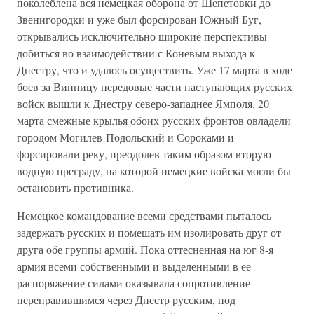
поколеблена вся немецкая оборона от Шепетовки до
Звенигородки и уже был форсирован Южный Буг,
открывались исключительно широкие перспективы
добиться во взаимодействии с Коневым выхода к
Днестру, что и удалось осуществить. Уже 17 марта в ходе
боев за Винницу передовые части наступающих русских
войск вышли к Днестру северо-западнее Ямполя. 20
марта смежные крылья обоих русских фронтов овладели
городом Могилев-Подольский и Сороками и
форсировали реку, преодолев таким образом вторую
водную преграду, на которой немецкие войска могли бы
остановить противника.
Немецкое командование всеми средствами пыталось
задержать русских и помешать им изолировать друг от
друга обе группы армий. Пока оттесненная на юг 8-я
армия всеми собственными и выделенными в ее
распоряжение силами оказывала сопротивление
переправившимся через Днестр русским, под