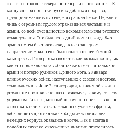
охвата не только с севера, но теперь и с юго-востока. К
концу января попытки русских добиться прорыва,
предпринимавшиеся с севера из района Белой Церкви и
лишь с огромным трудом отражавшиеся частями 8-й
армии, со всей очевидностью вскрыли замыслы русского
командования. Это был последний момент, когда 8-ю
армию путем быстрого отвода в юго-западном
направлении можно еще было спасти от неизбежной
катастрофы. Гитлер отказался от такой возможности, так
как это повлекло бы за собой также отход 1-й танковой
армии и потерю рудников Кривого Рога. 28 января
клинья русских войск, наступавших,с севера и востока,
сомкнулись в районе Звенигородки, и таким образом в
результате противоречившего всякому здравому смыслу
упрямства Гитлера, который неизменно приказывал «не
оттягивать войска с неатакованных участков фронта,
дабы лишить противника свободы действий», два
немецких корпуса оказались в котле. Как и всегда в
подобных случаях, окруженные дивизии приходилось