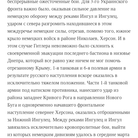
беспрерывные ожесточенные бои. Для 3-го Украинского
фронта важно было, оказывая сильное давление на
немецкую оборону между реками Ингул и Ингулец,
ударом с севера разгромить находившиеся в этом
междуречье немецкие силы, отрезав, помимо того, южное
крыло немецких войск в районе Николаев, Херсон. И в
этом случае Гитлера невозможно было склонить к
своевременной эвакуации последнего бастиона в низовье
Днепра, который все равно уже ничем не мог помочь
отрезанному Крыму, 1-я танковая и 6-я полевая армии в
результате русского наступления вскоре оказались в
исключительно тяжелом положении. Части 1-й танковой
армии под натиском противника, нанесшего удар из
района западнее Кривого Рога в направлении Нового
Буга и одновременно начавшего фронтальное
наступление севернее Херсона, оказались отброшенными
за Нижний Ингулец. Между реками Ингулец и Ингул
завязались исключительно кровопролитные бои, выйти
из которых немецким дивизиям удалось в середине марта