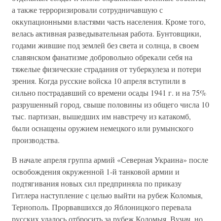
а также терроризировали сотрудничавшую с
оккупационными властями часть населения. Кроме того,
велась активная разведывательная работа. Бунтовщики,
годами жившие под землей без света и солнца, в своем
славянском фанатизме добровольно обрекали себя на
тяжелые физические страдания от туберкулеза и потери
зрения. Когда русские войска 10 апреля вступили в
сильно пострадавший со времени осады 1941 г. и на 75%
разрушенный город, свыше половины из общего числа 10
тыс. партизан, вышедших им навстречу из катакомб,
были оснащены оружием немецкого или румынского
производства.
В начале апреля группа армий «Северная Украина» после
освобождения окруженной 1-й танковой армии и
подтягивания новых сил предприняла по приказу
Гитлера наступление с целью выйти на рубеж Коломыя,
Тернополь. Прорвавшихся до Яблоницкого перевала
русских удалось отбросить за рубеж Коломыя, Вучач, но