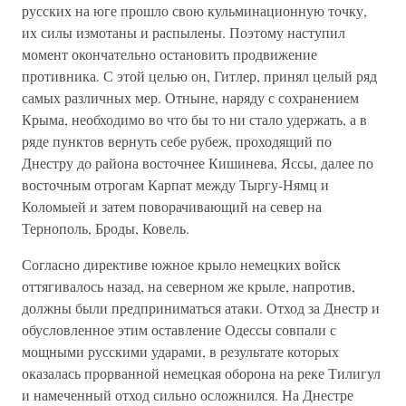
русских на юге прошло свою кульминационную точку,
их силы измотаны и распылены. Поэтому наступил
момент окончательно остановить продвижение
противника. С этой целью он, Гитлер, принял целый ряд
самых различных мер. Отныне, наряду с сохранением
Крыма, необходимо во что бы то ни стало удержать, а в
ряде пунктов вернуть себе рубеж, проходящий по
Днестру до района восточнее Кишинева, Яссы, далее по
восточным отрогам Карпат между Тыргу-Нямц и
Коломыей и затем поворачивающий на север на
Тернополь, Броды, Ковель.
Согласно директиве южное крыло немецких войск
оттягивалось назад, на северном же крыле, напротив,
должны были предприниматься атаки. Отход за Днестр и
обусловленное этим оставление Одессы совпали с
мощными русскими ударами, в результате которых
оказалась прорванной немецкая оборона на реке Тилигул
и намеченный отход сильно осложнился. На Днестре