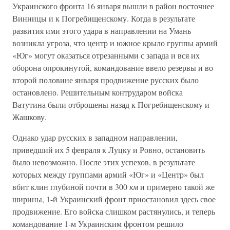
Украинского фронта 16 января вышли в район восточнее
Винницы и к Погребищенскому. Когда в результате
развития ими этого удара в направлении на Умань
возникла угроза, что центр и южное крыло группы армий
«Юг» могут оказаться отрезанными с запада и вся их
оборона опрокинутой, командование ввело резервы и во
второй половине января продвижение русских было
остановлено. Решительным контрударом войска
Ватутина были отброшены назад к Погребищенскому и
Жашкову.
Однако удар русских в западном направлении,
приведший их 5 февраля к Луцку и Ровно, остановить
было невозможно. После этих успехов, в результате
которых между группами армий «Юг» и «Центр» был
вбит клин глубиной почти в 300
км
и примерно такой же
ширины, 1-й Украинский фронт приостановил здесь свое
продвижение. Его войска слишком растянулись, и теперь
командование 1-м Украинским фронтом решило