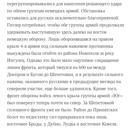
перегруппировывались для нанесения решающего удара
по обеим группам немецких армий. Обстановка
оставалась для русских исключительно благоприятной.
Гитлер потребовал, чтобы обе группы армий продолжали
удерживать выступавшую здесь далеко на восток
немецкую оборону. Лишь оборонявшаяся на правом
крыле 6-я армия под сильным нажимом противника
вынуждена была отойти из района Никополя за реку
Ингулец. Однако это было мало ощутимое сокращение
линии фронта, который тянулся на 600
км
между
Днепром и Бугом до Шепетовки, и в результате сильного
нажима, оказанного русскими в предыдущие месяцы на
северном участке, еще больше удлинился. Кроме того,
фронт обороны войск левого крыла группы армий «Юг»
был повернут теперь почти на север. За Шепетовкой
сплошного фронта уже не было. Район до Припятских
болот по недостатку сил прикрывался пока лишь
восточнее Броды, у Дубно, Луцка и восточнее Ковеля.