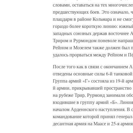
словами, оставаться на тех многочисл
предшествующих боев. Это означало, 
плацдарм в районе Кольмара и не смо
гораздо более короткую линию: южный 
западных союзных держав восточнее А
Триром и Рурмондом поневоле напраши
Рейном и Мозелем также должен был п
удалось прорваться между Рейном и П
После того как в связи с окончанием 
отведены основные силы 6-й танковой 
Группа армий «Г» состояла из 19-й ар
й армии, прикрывавшей пространство
на рубеже Трир, Рурмонд занимали обор
входившие в группу армий «Б». Линия 
началом Арденнского наступления. В 
командование которой принял генерал
десантная армия на Маасе и 25-я арми