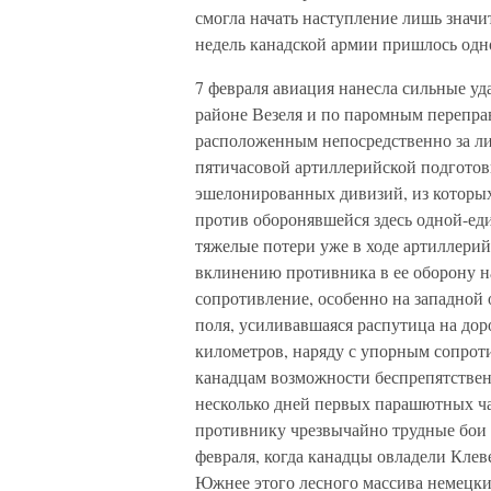
смогла начать наступление лишь значи
недель канадской армии пришлось одн
7 февраля авиация нанесла сильные уд
районе Везеля и по паромным переправ
расположенным непосредственно за ли
пятичасовой артиллерийской подготовк
эшелонированных дивизий, из которых
против оборонявшейся здесь одной-ед
тяжелые потери уже в ходе артиллерий
вклинению противника в ее оборону на
сопротивление, особенно на западной
поля, усиливавшаяся распутица на дор
километров, наряду с упорным сопрот
канадцам возможности беспрепятствен
несколько дней первых парашютных ча
противнику чрезвычайно трудные бои з
февраля, когда канадцы овладели Клев
Южнее этого лесного массива немецки