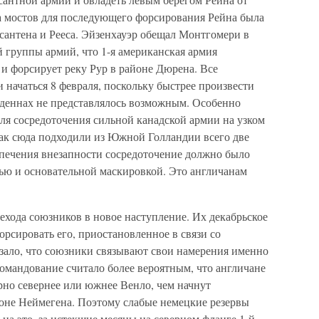
а мостов для последующего форсирования Рейна была
сантена и Рееса. Эйзенхауэр обещал Монтгомери в
 группы армий, что 1-я американская армия
и форсирует реку Рур в районе Дюрена. Все
начаться 8 февраля, поскольку быстрее произвести
деннах не представлялось возможным. Особенно
ля сосредоточения сильной канадской армии на узком
как сюда подходили из Южной Голландии всего две
спечения внезапности сосредоточение должно было
ью и основательной маскировкой. Это англичанам
ехода союзников в новое наступление. Их декабрьское
орсировать его, приостановленное в связи со
азало, что союзники связывают свои намерения именно
омандование считало более вероятным, что англичане
ерно севернее или южнее Венло, чем начнут
йоне Неймегена. Поэтому слабые немецкие резервы
 на это, за истекшие месяцы на северном фланге 1-й