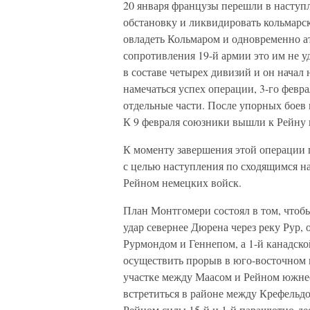
20 января французы перешли в наступл
обстановку и ликвидировать кольмарск
овладеть Кольмаром и одновременно ат
сопротивления 19-й армии это им не у
в составе четырех дивизий и он начал 
намечаться успех операции, 3-го февра
отдельные части. После упорных боев
К 9 февраля союзники вышли к Рейну н
К моменту завершения этой операции
с целью наступления по сходящимся 
Рейном немецких войск.
План Монтгомери состоял в том, чтоб
удар севернее Дюрена через реку Рур,
Рурмондом и Геннепом, а 1-й канадск
осуществить прорыв в юго-восточном 
участке между Маасом и Рейном южне
встретиться в районе между Крефельд
Рейном силы 15-й и 1-й парашютно-де