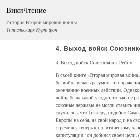
ВикиЧтение
История Второй мировой войны
Типпельскирх Курт фон
4. Выход войск Союзник
4. Выход войск Союзников к Рейну
В своей книге «Вторая мировая война
бы война велась разумно, то поражен
окончанию военных действий. Однако 
война была какой угодно, только не р
союзные державы не могли ставить ни
случилось, что Гитлеру, подобно Самс
Европы на себя, на свой народ и на св
стремился теперь к политическому хао
капитуляции“ он добился своей цели. (К