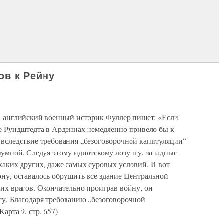
ов к Рейну
» английский военный историк Фуллер пишет: «Если
ие Рундштедта в Арденнах немедленно привело бы к
вследствие требования „безоговорочной капитуляции“
азумной. Следуя этому идиотскому лозунгу, западные
каких других, даже самых суровых условий. И вот
ону, оставалось обрушить все здание Центральной
оих врагов. Окончательно проиграв войну, он
су. Благодаря требованию „безоговорочной
арта 9, стр. 657)