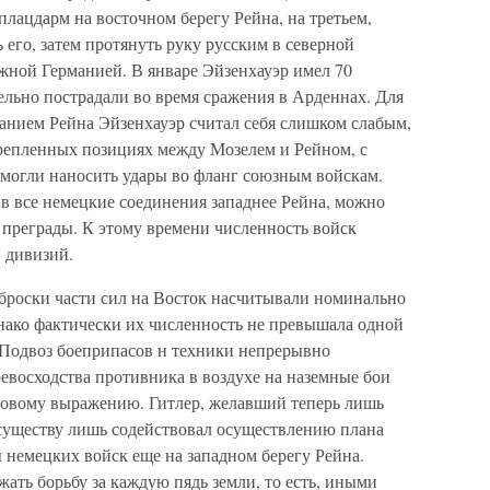
 плацдарм на восточном берегу Рейна, на третьем,
ь его, затем протянуть руку русским в северной
ной Германией. В январе Эйзенхауэр имел 70
ельно пострадали во время сражения в Арденнах. Для
анием Рейна Эйзенхауэр считал себя слишком слабым,
репленных позициях между Мозелем и Рейном, с
 могли наносить удары во фланг союзным войскам.
ив все немецкие соединения западнее Рейна, можно
 преграды. К этому времени численность войск
 дивизий.
еброски части сил на Восток насчитывали номинально
днако фактически их численность не превышала одной
 Подвоз боеприпасов н техники непрерывно
евосходства противника в воздухе на наземные бои
ровому выражению. Гитлер, желавший теперь лишь
существу лишь содействовал осуществлению плана
 немецких войск еще на западном берегу Рейна.
ть борьбу за каждую пядь земли, то есть, иными