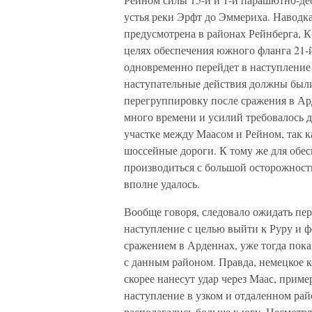
устья реки Эрфт до Эммериха. Наводк
предусмотрена в районах Рейнберга, К
целях обеспечения южного фланга 21-й
одновременно перейдет в наступление 
наступательные действия должны были 
перегруппировку после сражения в Ар
много времени и усилий требовалось д
участке между Маасом и Рейном, так 
шоссейные дороги. К тому же для обе
производиться с большой осторожност
вполне удалось.
Вообще говоря, следовало ожидать пер
наступление с целью выйти к Руру и ф
сражением в Арденнах, уже тогда пок
с данным районом. Правда, немецкое к
скорее нанесут удар через Маас, прим
наступление в узком и отдаленном ра
располагались больше к югу. Несмотря