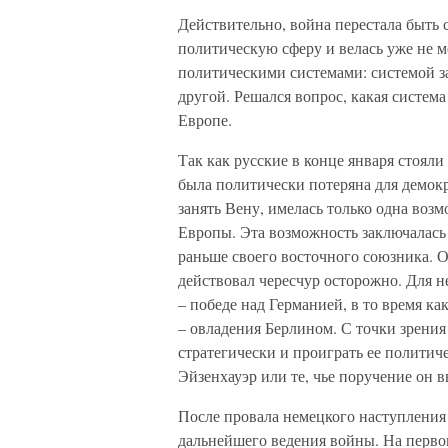
Действительно, война перестала быть 
политическую сферу и велась уже не 
политическими системами: системой за
другой. Решался вопрос, какая систем
Европе.
Так как русские в конце января стоял
была политически потеряна для демокр
занять Вену, имелась только одна возм
Европы. Эта возможность заключалась
раньше своего восточного союзника. 
действовал чересчур осторожно. Для н
– победе над Германией, в то время к
– овладения Берлином. С точки зрени
стратегически и проиграть ее политиче
Эйзенхауэр или те, чье поручение он в
После провала немецкого наступления
дальнейшего ведения войны. На перво