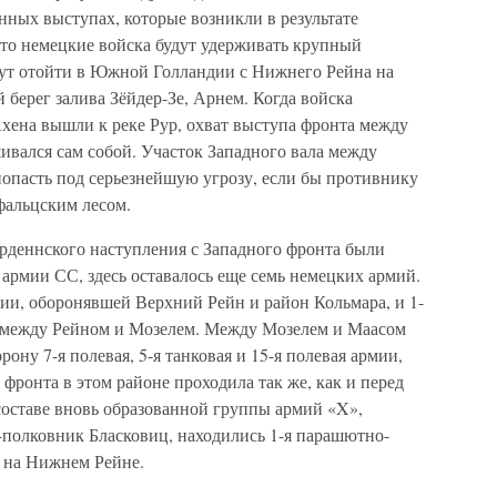
енных выступах, которые возникли в результате
что немецкие войска будут удерживать крупный
гут отойти в Южной Голландии с Нижнего Рейна на
берег залива Зёйдер-Зе, Арнем. Когда войска
хена вышли к реке Рур, охват выступа фронта между
вался сам собой. Участок Западного вала между
опасть под серьезнейшую угрозу, если бы противнику
фальцским лесом.
Арденнского наступления с Западного фронта были
армии СС, здесь оставалось еще семь немецких армий.
мии, оборонявшей Верхний Рейн и район Кольмара, и 1-
 между Рейном и Мозелем. Между Мозелем и Маасом
ону 7-я полевая, 5-я танковая и 15-я полевая армии,
фронта в этом районе проходила так же, как и перед
составе вновь образованной группы армий «X»,
-полковник Бласковиц, находились 1-я парашютно-
я на Нижнем Рейне.