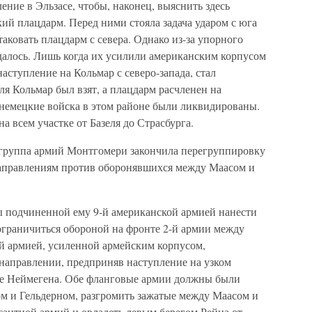
ение в Эльзасе, чтобы, наконец, выяснить здесь
ий плацдарм. Перед ними стояла задача ударом с юга
аковать плацдарм с севера. Однако из-за упорного
далось. Лишь когда их усилили американским корпусом
наступление на Кольмар с северо-запада, стал
ля Кольмар был взят, а плацдарм расчленен на
 немецкие войска в этом районе были ликвидированы.
а всем участке от Базеля до Страсбурга.
 группа армий Монтгомери закончила перегруппировку
направлениям против оборонявшихся между Маасом и
ы подчиненной ему 9-й американской армией нанести
 ограничиться обороной на фронте 2-й армии между
ой армией, усиленной армейским корпусом,
направлении, предприняв наступление на узком
е Неймегена. Обе фланговые армии должны были
ом и Гельдерном, разгромить зажатые между Маасом и
сантной армий и овладеть левым берегом Рейна от