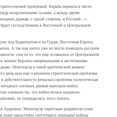
стратегической проблемой. Борьба перешла в чисто
между вооруженными силами, а между двумя
падных держав, с одной стороны, и Россией – с
а будет господствовать в Восточной и Центральной
и уже под Будапештом и на Одере, Восточная Европа
атии. А так как ничто уже не могло помешать русским
ожность: спасти то, что еще оставалось от Центральной
 в захвате Берлина американцами и англичанами
Однако Эйзенхауэр в такой критический момент
его речь шла еще о решении стратегической проблемы
ак в действительности решалась проблема политическая
я западных союзных держав выиграть войну
ски означало бы, что война велась напрасно.
ыполнял, не потрудились этого понять.
 в Арденнах Эйзенхауэр тщательно разработал план
м этапе предстояло уничтожить немецкие войска