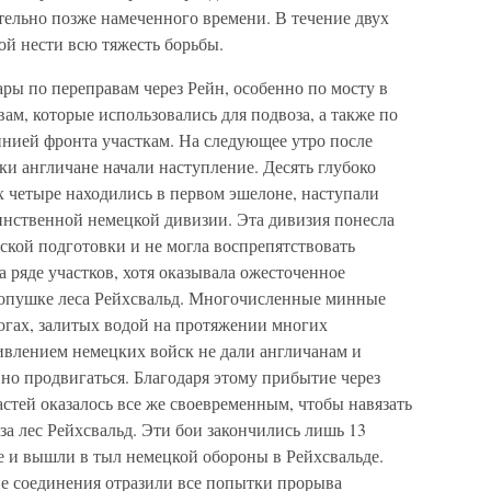
тельно позже намеченного времени. В течение двух
ой нести всю тяжесть борьбы.
ары по переправам через Рейн, особенно по мосту в
ам, которые использовались для подвоза, а также по
нией фронта участкам. На следующее утро после
и англичане начали наступление. Десять глубоко
 четыре находились в первом эшелоне, наступали
инственной немецкой дивизии. Эта дивизия понесла
ской подготовки и не могла воспрепятствовать
 ряде участков, хотя оказывала ожесточенное
 опушке леса Рейхсвальд. Многочисленные минные
огах, залитых водой на протяжении многих
ивлением немецких войск не дали англичанам и
но продвигаться. Благодаря этому прибытие через
стей оказалось все же своевременным, чтобы навязать
а лес Рейхсвальд. Эти бои закончились лишь 13
е и вышли в тыл немецкой обороны в Рейхсвальде.
е соединения отразили все попытки прорыва