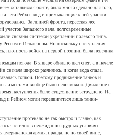
всем остальном фронте, было много сделано для того,
шка леса Рейхсвальд и примыкающие к ней участки
орудовались. За линией фронта, пересекая лес
ый участок Западного вала, долговременные
были связаны системой укреплений полевого типа.
у Реесом и Гельдерном. Но поскольку наступления
сь, плотность войск на первой позиции была невелика.
емцам погода. В январе обильно шел снег, а в начале
йн сначала широко разлились, и когда вода спала,
тавалась топкой. Поэтому продвижение танков и
ось, а местами вообще было невозможно. Движение в
о время наступления было существенно затруднено. На
льд и Рейном могли передвигаться лишь танки-
ступление протекало не так быстро и гладко, как
лась частично в неожиданно трудных условиях
9-я американская армия, правда, не по своей вине,