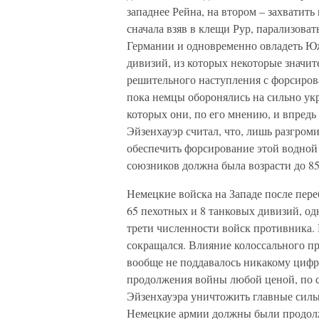
западнее Рейна, на втором – захватить
сначала взяв в клещи Рур, парализоват
Германии и одновременно овладеть Юж
дивизий, из которых некоторые значит
решительного наступления с форсиров
пока немцы оборонялись на сильно ук
которых они, по его мнению, и впредь
Эйзенхауэр считал, что, лишь разгром
обеспечить форсирование этой водной
союзников должна была возрасти до 85
Немецкие войска на Западе после пер
65 пехотных и 8 танковых дивизий, о
трети численности войск противника.
сокращался. Влияние колоссального пр
вообще не поддавалось никакому циф
продолжения войны любой ценой, по 
Эйзенхауэра уничтожить главные силы
Немецкие армии должны были продолжа