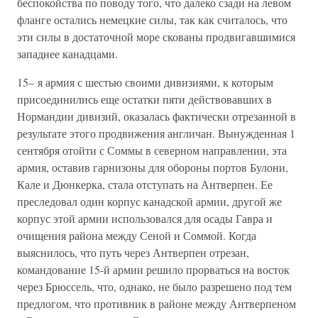
беспокойства по поводу того, что далеко сзади на левом
фланге остались немецкие силы, так как считалось, что
эти силы в достаточной море скованы продвигавшимися
западнее канадцами.
15– я армия с шестью своими дивизиями, к которым
присоединились еще остатки пяти действовавших в
Нормандии дивизий, оказалась фактически отрезанной в
результате этого продвижения англичан. Вынужденная 1
сентября отойти с Соммы в северном направлении, эта
армия, оставив гарнизоны для обороны портов Булони,
Кале и Дюнкерка, стала отступать на Антверпен. Ее
преследовал один корпус канадской армии, другой же
корпус этой армии использовался для осады Гавра и
очищения района между Сеной и Соммой. Когда
выяснилось, что путь через Антверпен отрезан,
командование 15-й армии решило прорваться на восток
через Брюссель, что, однако, не было разрешено под тем
предлогом, что противник в районе между Антверпеном