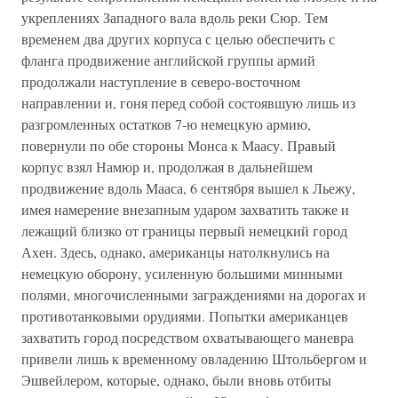
укреплениях Западного вала вдоль реки Сюр. Тем
временем два других корпуса с целью обеспечить с
фланга продвижение английской группы армий
продолжали наступление в северо-восточном
направлении и, гоня перед собой состоявшую лишь из
разгромленных остатков 7-ю немецкую армию,
повернули по обе стороны Монса к Маасу. Правый
корпус взял Намюр и, продолжая в дальнейшем
продвижение вдоль Мааса, 6 сентября вышел к Льежу,
имея намерение внезапным ударом захватить также и
лежащий близко от границы первый немецкий город
Ахен. Здесь, однако, американцы натолкнулись на
немецкую оборону, усиленную большими минными
полями, многочисленными заграждениями на дорогах и
противотанковыми орудиями. Попытки американцев
захватить город посредством охватывающего маневра
привели лишь к временному овладению Штольбергом и
Эшвейлером, которые, однако, были вновь отбиты