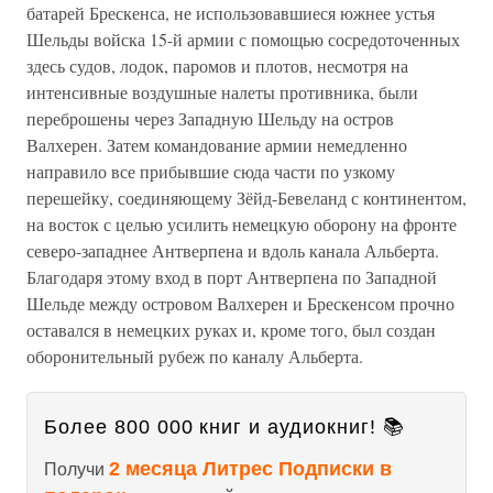
батарей Брескенса, не использовавшиеся южнее устья
Шельды войска 15-й армии с помощью сосредоточенных
здесь судов, лодок, паромов и плотов, несмотря на
интенсивные воздушные налеты противника, были
переброшены через Западную Шельду на остров
Валхерен. Затем командование армии немедленно
направило все прибывшие сюда части по узкому
перешейку, соединяющему Зёйд-Бевеланд с континентом,
на восток с целью усилить немецкую оборону на фронте
северо-западнее Антверпена и вдоль канала Альберта.
Благодаря этому вход в порт Антверпена по Западной
Шельде между островом Валхерен и Брескенсом прочно
оставался в немецких руках и, кроме того, был создан
оборонительный рубеж по каналу Альберта.
Более 800 000 книг и аудиокниг! 📚
2 месяца Литрес Подписки в
Получи