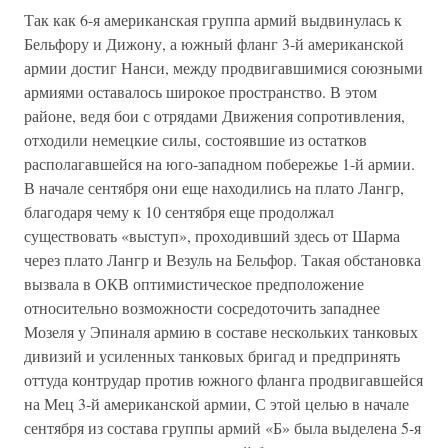
Так как 6-я американская группа армий выдвинулась к
Бельфору и Дижону, а южный фланг 3-й американской
армии достиг Нанси, между продвигавшимися союзными
армиями оставалось широкое пространство. В этом
районе, ведя бои с отрядами Движения сопротивления,
отходили немецкие силы, состоявшие из остатков
располагавшейся на юго-западном побережье 1-й армии.
В начале сентября они еще находились на плато Лангр,
благодаря чему к 10 сентября еще продолжал
существовать «выступ», проходивший здесь от Шарма
через плато Лангр и Везуль на Бельфор. Такая обстановка
вызвала в ОКВ оптимистическое предположение
относительно возможности сосредоточить западнее
Мозеля у Эпиналя армию в составе нескольких танковых
дивизий и усиленных танковых бригад и предпринять
оттуда контрудар против южного фланга продвигавшейся
на Мец 3-й американской армии, С этой целью в начале
сентября из состава группы армий «Б» была выделена 5-я