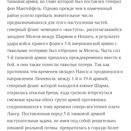
танковая армия, во главе которой был поставлен генерал
фон Мантейфель. Однако прежде чем в намеченный
район успело прибыть значительное число
предназначавшихся для этого наступления частей,
северный фланг немецкого «выступа», располагавшийся
западнее Мозеля между Шармом и Нешато, в результате
удара войск правого фланга 3-й американской армии с
тяжелыми потерями был отброшен за Моэель. Часть сил
5-й танковой армии пришлось преждевременно ввести в
бой, и они также понесли тяжелые потери. Так как
противник тем временем овладел Нанси и продвинулся в
направлении Люневиля, между 1-й и 19-й армией,
северный фланг которой находился южнее Шарма,
открылась опасная брешь, куда грозили вторгнуться
смежные крылья обеих групп армий противника,
соединившихся к тому времени северо-восточнее плато
Лангр. Поставленная перед 5-й танковой армией
наступательная задача, не имея под собой решительно
никакой реальной почвы, превратилась в гораздо более