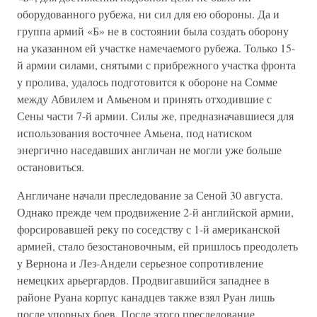
оборудованного рубежа, ни сил для ею обороны. Да и
группа армий «Б» не в состоянии была создать оборону
на указанном ей участке намечаемого рубежа. Только 15-
й армии силами, снятыми с прибрежного участка фронта
у пролива, удалось подготовится к обороне на Сомме
между Абвилем и Амьеном и принять отходившие с
Сены части 7-й армии. Силы же, предназначавшиеся для
использования восточнее Амьена, под натиском
энергично наседавших англичан не могли уже больше
остановиться.
Англичане начали преследование за Сеной 30 августа.
Однако прежде чем продвижение 2-й английской армии,
форсировавшей реку по соседству с 1-й американской
армией, стало безостановочным, ей пришлось преодолеть
у Вернона и Лез-Андели серьезное сопротивление
немецких арьергардов. Продвигавшийся западнее в
районе Руана корпус канадцев также взял Руан лишь
после упорных боев. После этого преследование