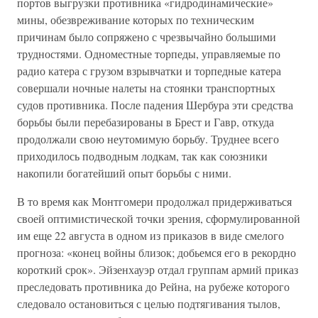
портов выгрузки противника «гидродинамические»
мины, обезвреживание которых по техническим
причинам было сопряжено с чрезвычайно большими
трудностями. Одноместные торпеды, управляемые по
радио катера с грузом взрывчатки и торпедные катера
совершали ночные налеты на стоянки транспортных
судов противника. После падения Шербура эти средства
борьбы были перебазированы в Брест и Гавр, откуда
продолжали свою неутомимую борьбу. Труднее всего
приходилось подводным лодкам, так как союзники
накопили богатейший опыт борьбы с ними.
В то время как Монтгомери продолжал придерживаться
своей оптимистической точки зрения, сформулированной
им еще 22 августа в одном из приказов в виде смелого
прогноза: «конец войны близок; добьемся его в рекордно
короткий срок». Эйзенхауэр отдал группам армий приказ
преследовать противника до Рейна, на рубеже которого
следовало остановиться с целью подтягивания тылов,