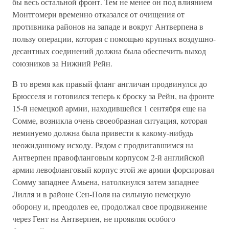
бы весь остальной фронт. Тем не менее он под влиянием
Монтгомери временно отказался от очищения от
противника районов на западе и вокруг Антверпена в
пользу операции, которая с помощью крупных воздушно-
десантных соединений должна была обеспечить выход
союзников за Нижний Рейн.
В то время как правый фланг англичан продвинулся до
Брюсселя и готовился теперь к броску за Рейн, на фронте
15-й немецкой армии, находившейся 1 сентября еще на
Сомме, возникла очень своеобразная ситуация, которая
неминуемо должна была привести к какому-нибудь
неожиданному исходу. Рядом с продвигавшимся на
Антверпен правофланговым корпусом 2-й английской
армии левофланговый корпус этой же армии форсировал
Сомму западнее Амьена, натолкнулся затем западнее
Лилля и в районе Сен-Поля на сильную немецкую
оборону и, преодолев ее, продолжал свое продвижение
через Гент на Антверпен, не проявляя особого