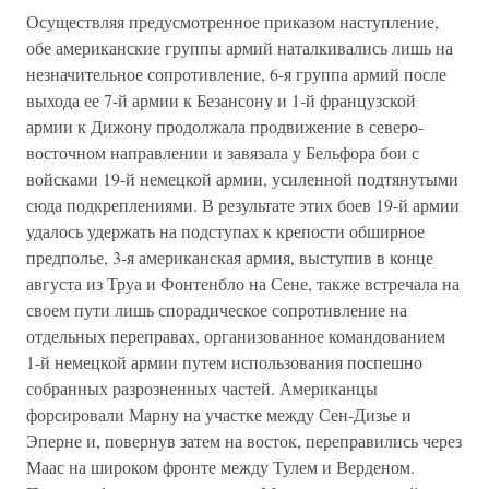
Осуществляя предусмотренное приказом наступление,
обе американские группы армий наталкивались лишь на
незначительное сопротивление, 6-я группа армий после
выхода ее 7-й армии к Безансону и 1-й французской
армии к Дижону продолжала продвижение в северо-
восточном направлении и завязала у Бельфора бои с
войсками 19-й немецкой армии, усиленной подтянутыми
сюда подкреплениями. В результате этих боев 19-й армии
удалось удержать на подступах к крепости обширное
предполье, 3-я американская армия, выступив в конце
августа из Труа и Фонтенбло на Сене, также встречала на
своем пути лишь спорадическое сопротивление на
отдельных переправах, организованное командованием
1-й немецкой армии путем использования поспешно
собранных разрозненных частей. Американцы
форсировали Марну на участке между Сен-Дизье и
Эперне и, повернув затем на восток, переправились через
Маас на широком фронте между Тулем и Верденом.