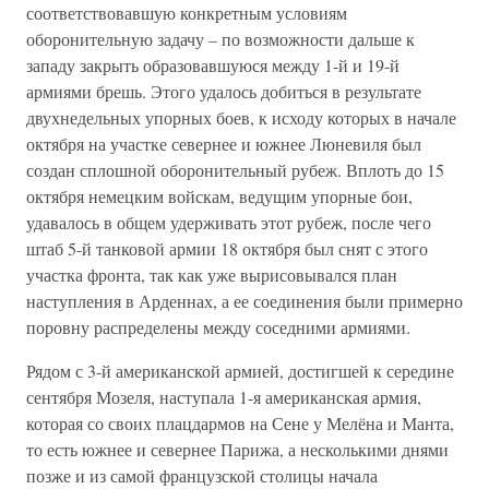
соответствовавшую конкретным условиям
оборонительную задачу – по возможности дальше к
западу закрыть образовавшуюся между 1-й и 19-й
армиями брешь. Этого удалось добиться в результате
двухнедельных упорных боев, к исходу которых в начале
октября на участке севернее и южнее Люневиля был
создан сплошной оборонительный рубеж. Вплоть до 15
октября немецким войскам, ведущим упорные бои,
удавалось в общем удерживать этот рубеж, после чего
штаб 5-й танковой армии 18 октября был снят с этого
участка фронта, так как уже вырисовывался план
наступления в Арденнах, а ее соединения были примерно
поровну распределены между соседними армиями.
Рядом с 3-й американской армией, достигшей к середине
сентября Мозеля, наступала 1-я американская армия,
которая со своих плацдармов на Сене у Мелёна и Манта,
то есть южнее и севернее Парижа, а несколькими днями
позже и из самой французской столицы начала