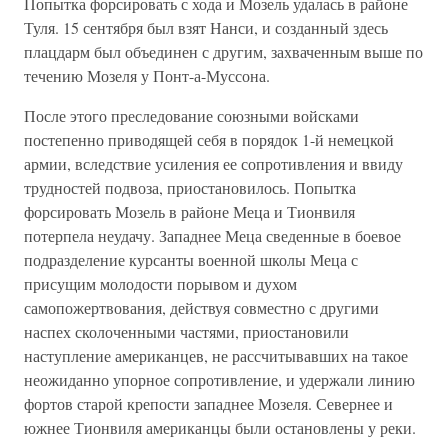
Попытка форсировать с хода и Мозель удалась в районе
Туля. 15 сентября был взят Нанси, и созданный здесь
плацдарм был объединен с другим, захваченным выше по
течению Мозеля у Понт-а-Муссона.
После этого преследование союзными войсками
постепенно приводящей себя в порядок 1-й немецкой
армии, вследствие усиления ее сопротивления и ввиду
трудностей подвоза, приостановилось. Попытка
форсировать Мозель в районе Меца и Тионвиля
потерпела неудачу. Западнее Меца сведенные в боевое
подразделение курсанты военной школы Меца с
присущим молодости порывом и духом
самопожертвования, действуя совместно с другими
наспех сколоченными частями, приостановили
наступление американцев, не рассчитывавших на такое
неожиданно упорное сопротивление, и удержали линию
фортов старой крепости западнее Мозеля. Севернее и
южнее Тионвиля американцы были остановлены у реки.