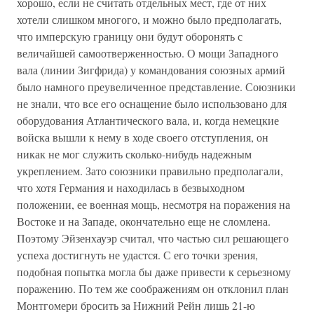
хорошо, если не считать отдельных мест, где от них
хотели слишком многого, и можно было предполагать,
что имперскую границу они будут оборонять с
величайшей самоотверженностью. О мощи Западного
вала (линии Зигфрида) у командования союзных армий
было намного преувеличенное представление. Союзники
не знали, что все его оснащение было использовано для
оборудования Атлантического вала, и, когда немецкие
войска вышли к нему в ходе своего отступления, он
никак не мог служить сколько-нибудь надежным
укреплением. Зато союзники правильно предполагали,
что хотя Германия и находилась в безвыходном
положении, ее военная мощь, несмотря на поражения на
Востоке и на Западе, окончательно еще не сломлена.
Поэтому Эйзенхауэр считал, что частью сил решающего
успеха достигнуть не удастся. С его точки зрения,
подобная попытка могла бы даже привести к серьезному
поражению. По тем же соображениям он отклонил план
Монтгомери бросить за Нижний Рейн лишь 21-ю