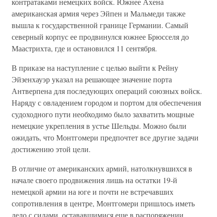
контратаками немецких войск. Южнее Ахена
американская армия через Эйпен и Мальмеди также
вышла к государственной границе Германии. Самый
северный корпус ее продвинулся южнее Брюсселя до
Маастрихта, где и остановился 11 сентября.
В приказе на наступление с целью выйти к Рейну
Эйзенхауэр указал на решающее значение порта
Антверпена для последующих операций союзных войск.
Наряду с овладением городом и портом для обеспечения
судоходного пути необходимо было захватить мощные
немецкие укрепления в устье Шельды. Можно были
ожидать, что Монтгомери предпочтет все другие задачи
достижению этой цели.
В отличие от американских армий, натолкнувшихся в
начале своего продвижения лишь на остатки 19-й
немецкой армии на юге и почти не встречавших
сопротивления в центре, Монтгомери пришлось иметь
дело с силами, остававшимися еще в распоряжении