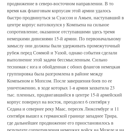
продвижение в северо-восточном направлении. В то
время как фланговым корпусам этой армии удалось
быстро продвинуться за Суассон и Амьен, наступавший в
центре корпус натолкнулся у Компьена на сильное
сопротивление, оказанное отступавшими здесь тремя
немецкими дивизиями 15-й армии. По первоначальному
замыслу они должны были удерживать промежуточный
рубеж перед Соммой и Уазой, однако события сделали
выполнение этой задачи бессмысленным. Сильно
теснимая с юга и обойденная с обоих флангов немецкая
группировка была разгромлена в районе между
Компьеном и Мопсом. После завершения боев по ее
уничтожению, в ходе которых 1-я армия захватила 23
тыс. пленных, продвигавшийся в центре 15-й армейский
корпус повернул на восток, преодолел 6 сентября у
Седана и севернее реку Маас, пересек Люксембург и 11
сентября вышел к германской границе западнее Трира,
где дальнейшее продвижение его приостановилось в
результате сопротивления немецких войск на Мозеле и на