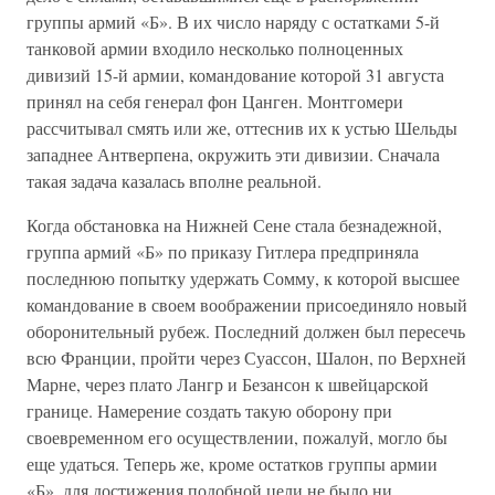
группы армий «Б». В их число наряду с остатками 5-й
танковой армии входило несколько полноценных
дивизий 15-й армии, командование которой 31 августа
принял на себя генерал фон Цанген. Монтгомери
рассчитывал смять или же, оттеснив их к устью Шельды
западнее Антверпена, окружить эти дивизии. Сначала
такая задача казалась вполне реальной.
Когда обстановка на Нижней Сене стала безнадежной,
группа армий «Б» по приказу Гитлера предприняла
последнюю попытку удержать Сомму, к которой высшее
командование в своем воображении присоединяло новый
оборонительный рубеж. Последний должен был пересечь
всю Франции, пройти через Суассон, Шалон, по Верхней
Марне, через плато Лангр и Безансон к швейцарской
границе. Намерение создать такую оборону при
своевременном его осуществлении, пожалуй, могло бы
еще удаться. Теперь же, кроме остатков группы армии
«Б», для достижения подобной цели не было ни