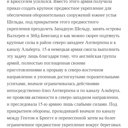
и Брюсселем усилился. Вместо этого армия получила
приказ создать крупное предмостное укрепление для
обеспечения оборонительных сооружений южнее устья
Шельды, под прикрытием этого предмостного
укрепления преодолеть Западную Шельду, занять острова
Валхерен и Зёйд-Бевеланд и как можно скорее подтянуть
крупные силы в район северо-западнее Антверпена и к
каналу Альберта. 15-я немецкая армия смогла выполнить
эту задачу лишь благодаря тому, что английская группа
армий, полностью поглощенная своими
приготовлениями к прорыву в северо-восточном
направлении и упоенная достигнутыми поразительными
успехами, вначале ограничивалась действиями
непосредственно близ Антверпена и по каналу Альберта,
не проявляя активности в северо-западном направлении,
и преследовала 15-ю армию лишь слабыми силами. Под
прикрытием обороны, проходившей вначале по каналу
между Гентом и Брюгге и перенесенной затем на более
ограниченное предмостное укрепление вокруг береговых