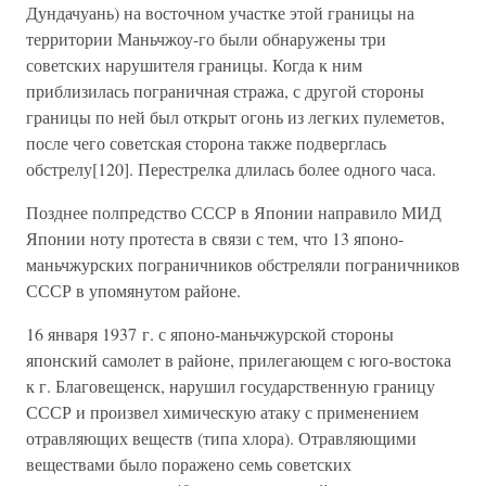
Дундачуань) на восточном участке этой границы на
территории Маньчжоу-го были обнаружены три
советских нарушителя границы. Когда к ним
приблизилась пограничная стража, с другой стороны
границы по ней был открыт огонь из легких пулеметов,
после чего советская сторона также подверглась
обстрелу[120]. Перестрелка длилась более одного часа.
Позднее полпредство СССР в Японии направило МИД
Японии ноту протеста в связи с тем, что 13 японо-
маньчжурских пограничников обстреляли пограничников
СССР в упомянутом районе.
16 января 1937 г. с японо-маньчжурской стороны
японский самолет в районе, прилегающем с юго-востока
к г. Благовещенск, нарушил государственную границу
СССР и произвел химическую атаку с применением
отравляющих веществ (типа хлора). Отравляющими
веществами было поражено семь советских