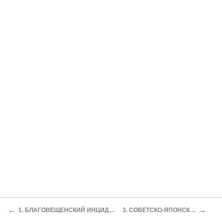
←
→
1. БЛАГОВЕЩЕНСКИЙ ИНЦИДЕНТ, ИЛИ ИНЦИДЕНТ У КОНСТАНТИНОВСКИХ ОСТРОВОВ В 1937 Г
3. СОВЕТСКО-ЯПОНСКИЙ КОНФЛИКТ В РАЙОНЕ ОЗЕРА ХАСАН В 1938 Г