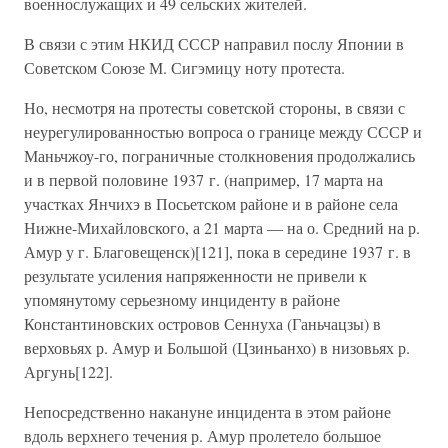
военнослужащих и 49 сельских жителей.
В связи с этим НКИД СССР направил послу Японии в
Советском Союзе М. Сигэмицу ноту протеста.
Но, несмотря на протесты советской стороны, в связи с
неурегулированностью вопроса о границе между СССР и
Маньчжоу-го, пограничные столкновения продолжались
и в первой половине 1937 г. (например, 17 марта на
участках Янчихэ в Посьетском районе и в районе села
Нижне-Михайловского, а 21 марта — на о. Средний на р.
Амур у г. Благовещенск)[121], пока в середине 1937 г. в
результате усиления напряженности не привели к
упомянутому серьезному инциденту в районе
Константиновских островов Сеннуха (Ганьчацзы) в
верховьях р. Амур и Большой (Цзиньанхо) в низовьях р.
Аргунь[122].
Непосредственно накануне инцидента в этом районе
вдоль верхнего течения р. Амур пролетело большое