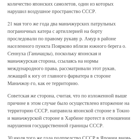
количество японских самолетов, один из которых
нарушил воздушное пространство СССР.
21 мая того же года два маньчжурских патрульных
пограничных катера с артиллерией на борту
проследовали по правому рукаву р. Амур в районе
населенного пункта Поярково вблизи южного берега о.
Сеннуха (Ганьчацзы), поскольку японская и
маньчжурская сторона, ссылаясь на нормы
международного права, рассматривали этот рукав,
лежащий к югу от главного фарватера в стороне
Маньчжоу-го, как ее территорию.
Советская же сторона, считая, что по изложенной выше
причине в этом случае было осуществлено вторжение на
территорию СССР, направила японской стороне в Токио
и маньчжурской стороне в Харбине протест в отношении
нарушения государственной границы СССР.
30 июля того же года полпредство СССР в Японии вновь