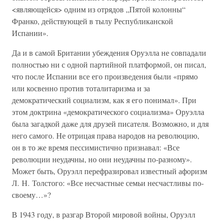
<являющейся> одним из отрядов „Пятой колонны“
Франко, действующей в тылу Республиканской
Испании».
Да и в самой Британии убеждения Оруэлла не совпадали
полностью ни с одной партийной платформой, он писал,
что после Испании все его произведения были «прямо
или косвенно против тоталитаризма и за
демократический социализм, как я его понимал». При
этом доктрина «демократического социализма» Оруэлла
была загадкой даже для друзей писателя. Возможно, и для
него самого. Не отрицая права народов на революцию,
он в то же время пессимистично признавал: «Все
революции неудачны, но они неудачны по-разному».
Может быть, Оруэлл перефразировал известный афоризм
Л. Н. Толстого: «Все несчастные семьи несчастливы по-
своему…»?
В 1943 году, в разгар Второй мировой войны, Оруэлл