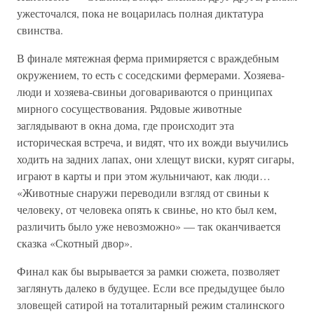
ужесточался, пока не воцарилась полная диктатура
свинства.
В финале мятежная ферма примиряется с враждебным
окружением, то есть с соседскими фермерами. Хозяева-
люди и хозяева-свиньи договариваются о принципах
мирного сосуществования. Рядовые животные
заглядывают в окна дома, где происходит эта
историческая встреча, и видят, что их вожди выучились
ходить на задних лапах, они хлещут виски, курят сигары,
играют в карты и при этом жульничают, как люди…
«Животные снаружи переводили взгляд от свиньи к
человеку, от человека опять к свинье, но кто был кем,
различить было уже невозможно» — так оканчивается
сказка «Скотный двор».
Финал как бы вырывается за рамки сюжета, позволяет
заглянуть далеко в будущее. Если все предыдущее было
зловещей сатирой на тоталитарный режим сталинского