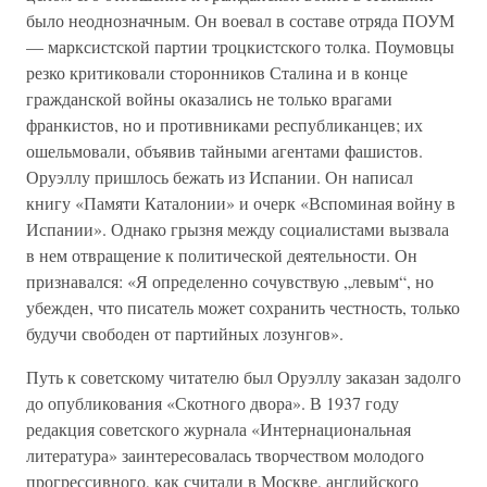
было неоднозначным. Он воевал в составе отряда ПОУМ
— марксистской партии троцкистского толка. Поумовцы
резко критиковали сторонников Сталина и в конце
гражданской войны оказались не только врагами
франкистов, но и противниками республиканцев; их
ошельмовали, объявив тайными агентами фашистов.
Оруэллу пришлось бежать из Испании. Он написал
книгу «Памяти Каталонии» и очерк «Вспоминая войну в
Испании». Однако грызня между социалистами вызвала
в нем отвращение к политической деятельности. Он
признавался: «Я определенно сочувствую „левым“, но
убежден, что писатель может сохранить честность, только
будучи свободен от партийных лозунгов».
Путь к советскому читателю был Оруэллу заказан задолго
до опубликования «Скотного двора». В 1937 году
редакция советского журнала «Интернациональная
литература» заинтересовалась творчеством молодого
прогрессивного, как считали в Москве, английского