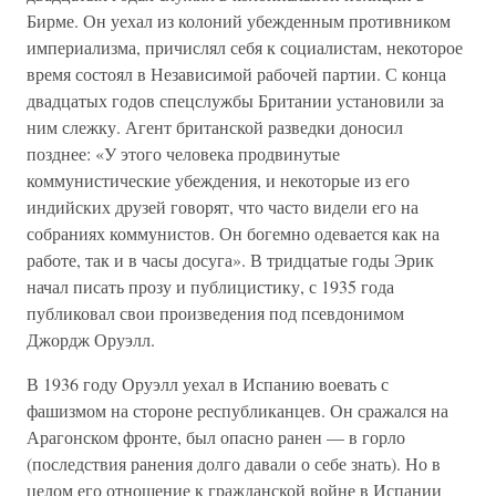
Бирме. Он уехал из колоний убежденным противником
империализма, причислял себя к социалистам, некоторое
время состоял в Независимой рабочей партии. С конца
двадцатых годов спецслужбы Британии установили за
ним слежку. Агент британской разведки доносил
позднее: «У этого человека продвинутые
коммунистические убеждения, и некоторые из его
индийских друзей говорят, что часто видели его на
собраниях коммунистов. Он богемно одевается как на
работе, так и в часы досуга». В тридцатые годы Эрик
начал писать прозу и публицистику, с 1935 года
публиковал свои произведения под псевдонимом
Джордж Оруэлл.
В 1936 году Оруэлл уехал в Испанию воевать с
фашизмом на стороне республиканцев. Он сражался на
Арагонском фронте, был опасно ранен — в горло
(последствия ранения долго давали о себе знать). Но в
целом его отношение к гражданской войне в Испании