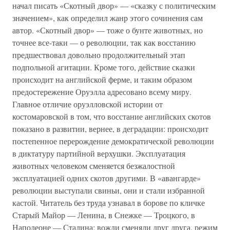
начал писать «Скотный двор» — «сказку с политическим
значением», как определил жанр этого сочинения сам
автор. «Скотный двор» — тоже о бунте животных, но
точнее все-таки — о революции, так как восстанию
предшествовал довольно продолжительный этап
подпольной агитации. Кроме того, действие сказки
происходит на английской ферме, и таким образом
предостережение Оруэлла адресовано всему миру.
Главное отличие оруэлловской истории от
костомаровской в том, что восстание английских скотов
показано в развитии, вернее, в деградации: происходит
постепенное перерождение демократической революции
в диктатуру партийной верхушки. Эксплуатация
животных человеком сменяется безжалостной
эксплуатацией одних скотов другими. В «авангарде»
революции выступали свиньи, они и стали избранной
кастой. Читатель без труда узнавал в борове по кличке
Старый Майор — Ленина, в Снежке — Троцкого, в
Наполеоне — Сталина; вожди сменяли друг друга, режим