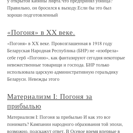
у открытой кабины лифта.Что предпринял убийца?
Правильно, он бросился к выходу.Если бы это был
хорошо подготовленный
«Погоня» в XX веке.
«Погоня» в XX веке. Провозглашенная в 1918 году
Беларуская Народная Республика (БНР) не «изобрела»
себе герб «Погоню», как фантазируют сегодня некоторые
невежественные товарищи и господа. БНР только
использовала царскую административную геральдику
Беларуси. Невежды этого
Материализм I: Погоня за
прибылью
Материализм I: Погоня за прибылью И как это все
понимать? Кампании народного образования той эпохи,
возможно, подскажут ответ. В Осевое время впервые в