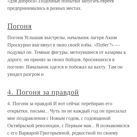
«для допроса».Подобные попытки запугать евреев
предпринимались в разных местах.
Погоня
Погоня Услышав выстрелы, начальник лагеря Аким
Проскурин выглянул в окно своей избы. «Побег?» —
подумал он. Темные фигуры, метнувшиеся от казармы к
дороге, он принял за своих бойцов, бросившихся в
погоню. Начальник оделся и побежал на вахту. Там он
увидел разгром и
4. Погоня за правдой
4. Погоня за правдой И вот сейчас перебираю его
открытки, письма... Чуть ли не каждый год он присылал
мне поздравления с Новым годом, с годовщиной
Октябрьской революции, с Первым мая... Я познакомился
с его Варварой Григорьевной, редкостной по своему