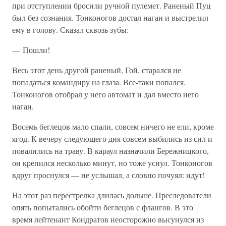
при отступлении бросили ручной пулемет. Раненый Пуц
был без сознания. Тонконогов достал наган и выстрелил
ему в голову. Сказал сквозь зубы:
— Пошли!
Весь этот день другой раненый, Гой, старался не
попадаться командиру на глаза. Все-таки попался.
Тонконогов отобрал у него автомат и дал вместо него
наган.
Восемь беглецов мало спали, совсем ничего не ели, кроме
ягод. К вечеру следующего дня совсем выбились из сил и
повалились на траву. В караул назначили Бережницкого,
он крепился несколько минут, но тоже уснул. Тонконогов
вдруг проснулся — не услышал, а словно почуял: идут!
На этот раз перестрелка длилась дольше. Преследователи
опять попытались обойти беглецов с флангов. В это
время лейтенант Кондратов неосторожно высунулся из