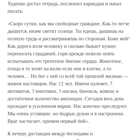
Худенко достал тетрадь, послюнил карандаш и начал
писать:
«Скоро сутки, как мы свободные граждане. Как-то легче
дышится, иначе светит солнце. Ты идешь, дышишь на
полную грудь и рассматриваешь по сторонам. Боже мой!
Как дорога воля человеку и сколько бывает нужно
переносить страданий, горя прежде нежели опять
испытывать это трепетное биение сердца. Животное,
птица и те хотят на волю если они в клетке, а то
человек… Но бог с ней со всей той прошлой жизнью —
живем настоящим. Нас 12 чел. Имеем пулемет, 7
автоматов, 3 винтовки, 3 нагана, бинокль, компас и
достаточное количество амуниции. Сегодня весь день
проходит в усиленном марше. Нас конечно преследуют.
Мы очень уставшие, но бодрые духом и в настроении.
Враг настигает, примем первый бой».
К вечеру дистанция между беглецами и