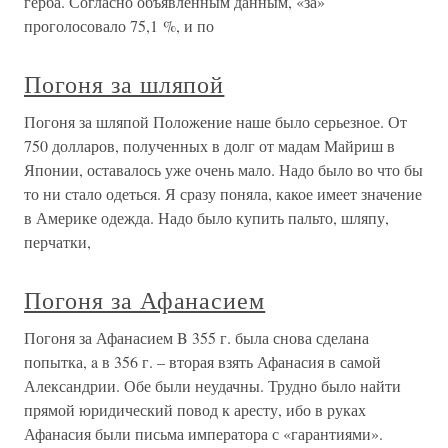
герба. Согласно объявленным данным, «за»
проголосовало 75,1 %, и по
Погоня за шляпой
Погоня за шляпой Положение наше было серьезное. От
750 долларов, полученных в долг от мадам Майриш в
Японии, оставалось уже очень мало. Надо было во что бы
то ни стало одеться. Я сразу поняла, какое имеет значение
в Америке одежда. Надо было купить пальто, шляпу,
перчатки,
Погоня за Афанасием
Погоня за Афанасием B 355 г. была снова сделана
попытка, a в 356 г. – вторая взять Афанасия в самой
Александрии. Обе были неудачны. Трудно было найти
прямой юридический повод к аресту, ибо в руках
Афанасия были письма императора с «гарантиями».