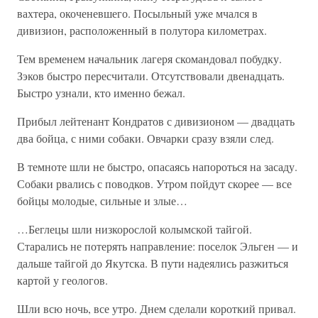
вахтера, окоченевшего. Посыльный уже мчался в
дивизион, расположенный в полутора километрах.
Тем временем начальник лагеря скомандовал побудку.
Зэков быстро пересчитали. Отсутствовали двенадцать.
Быстро узнали, кто именно бежал.
Прибыл лейтенант Кондратов с дивизионом — двадцать
два бойца, с ними собаки. Овчарки сразу взяли след.
В темноте шли не быстро, опасаясь напороться на засаду.
Собаки рвались с поводков. Утром пойдут скорее — все
бойцы молодые, сильные и злые…
…Беглецы шли низкорослой колымской тайгой.
Старались не потерять направление: поселок Эльген — и
дальше тайгой до Якутска. В пути надеялись разжиться
картой у геологов.
Шли всю ночь, все утро. Днем сделали короткий привал.