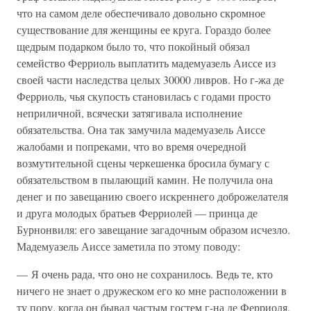
что на самом деле обеспечивало довольно скромное
существование для женщины ее круга. Гораздо более
щедрым подарком было то, что покойный обязал
семейство Ферриоль выплатить мадемуазель Аиссе из
своей части наследства целых 30000 ливров. Но г-жа де
Ферриоль, чья скупость становилась с годами просто
неприличной, всячески затягивала исполнение
обязательства. Она так замучила мадемуазель Аиссе
жалобами и попреками, что во время очередной
возмутительной сцены черкешенка бросила бумагу с
обязательством в пылающий камин. Не получила она
денег и по завещанию своего искреннего доброжелателя
и друга молодых братьев Ферриолей — принца де
Бурнонвиля: его завещание загадочным образом исчезло.
Мадемуазель Аиссе заметила по этому поводу:
— Я очень рада, что оно не сохранилось. Ведь те, кто
ничего не знает о дружеском его ко мне расположении в
ту пору, когда он бывал частым гостем г-на де Ферриоля,