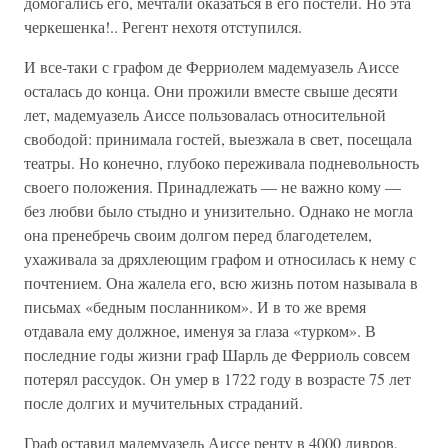
домогались его, мечтали оказаться в его постели. Но эта
черкешенка!.. Регент нехотя отступился.
И все-таки с графом де Ферриолем мадемуазель Аиссе
осталась до конца. Они прожили вместе свыше десяти
лет, мадемуазель Аиссе пользовалась относительной
свободой: принимала гостей, выезжала в свет, посещала
театры. Но конечно, глубоко переживала подневольность
своего положения. Принадлежать — не важно кому —
без любви было стыдно и унизительно. Однако не могла
она пренебречь своим долгом перед благодетелем,
ухаживала за дряхлеющим графом и относилась к нему с
почтением. Она жалела его, всю жизнь потом называла в
письмах «бедным посланником». И в то же время
отдавала ему должное, именуя за глаза «турком». В
последние годы жизни граф Шарль де Ферриоль совсем
потерял рассудок. Он умер в 1722 году в возрасте 75 лет
после долгих и мучительных страданий.
Граф оставил мадемуазель Аиссе ренту в 4000 ливров,