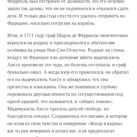
Ферриоль был отстранен от должности. Но его безумие
зашло так далеко, что он не подчинился и отказался сдать
дела. И только два года спустя его удалось отправить во
Францию, насильно погрузив на корабль.
Итак, в 1711 году граф Шарль де Ферриоль окончательно
вернулся на родину и присоединился к обитателям
особняка на улице Нев-Сен-Огюстен. Родные ли стены,
воздух ли Франции или дочерняя забота мадемуазель
Аиссе произвели это чудо, но болезнь отступила, и граф
буквально ожил. А когда взор его прояснился, он обратил
его на мадемуазель Аиссе и обнаружил, что она
прелестна и изысканна. Она же понимала и глубоко
переживала двусмысленность их сосуществования под
одной крышей, что называется, в «общих покоях».
Мадемуазель Аиссе просила дать ей свободу, но
благодетель отказал. Сохранилось его письмо, в котором
он излагал свои чувства и намерения: «Когда я вырвал
вас из рук неверных и купил вас, я не предполагал