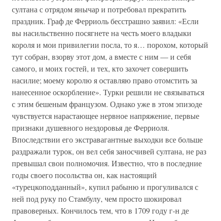
султана с отрядом янычар и потребовал прекратить
праздник. Граф де Ферриоль бесстрашно заявил: «Если
вы насильственно посягнете на честь моего владыки
короля и мои привилегии посла, то я… порохом, который
тут собран, взорву этот дом, а вместе с ним — и себя
самого, и моих гостей, и тех, кто захочет совершить
насилие; моему королю я оставляю право отомстить за
нанесенное оскорбление». Турки решили не связываться
с этим бешеным французом. Однако уже в этом эпизоде
чувствуется нарастающее нервное напряжение, первые
признаки душевного нездоровья де Ферриоля.
Впоследствии его экстравагантные выходки все больше
раздражали турок, он вел себя заносчивей султана, не раз
превышал свои полномочия. Известно, что в последние
годы своего посольства он, как настоящий
«турецкоподданный», купил рабыню и прогуливался с
ней под руку по Стамбулу, чем просто шокировал
правоверных. Кончилось тем, что в 1709 году г-н де