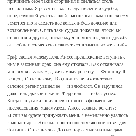
причинить себе такие огорчения и сделаться столь
несчастным. Я рассчитывал, следуя велению судьбы,
определяющей участь людей, располагать вами по своему
усмотрению и сделать вас когда-нибудь дочерью или
возлюбленной. Опять-таки судьба пожелала, чтобы вы
стали той и другой, поскольку я не могу отделить дружбу
от любви и отеческую нежность от пламенных желаний».
Граф сделал мадемуазель Аиссе предложение вступить с
ним в законный брак, она ему отказала. Как отказывала
многим вельможам, даже самому регенту — Филиппу II
герцогу Орлеанскому. В одном из великосветских
салонов регент увидел ее — и влюбился. Он заручился
даже поддержкой г-жи де Ферриоль — но без успеха.
Когда его ухаживания превратились в форменные
преследования, мадемуазель Аиссе заявила регенту:
«Если вы будете принуждать меня, я немедленно удалюсь
в монастырь». Это был просто ошеломляющий ответ для
Филиппа Орлеанского. До сих пор самые знатные дамы