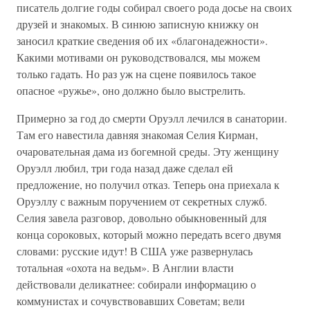
писатель долгие годы собирал своего рода досье на своих
друзей и знакомых. В синюю записную книжку он
заносил краткие сведения об их «благонадежности».
Какими мотивами он руководствовался, мы можем
только гадать. Но раз уж на сцене появилось такое
опасное «ружье», оно должно было выстрелить.
Примерно за год до смерти Оруэлл лечился в санатории.
Там его навестила давняя знакомая Селия Кирман,
очаровательная дама из богемной среды. Эту женщину
Оруэлл любил, три года назад даже сделал ей
предложение, но получил отказ. Теперь она приехала к
Оруэллу с важным поручением от секретных служб.
Селия завела разговор, довольно обыкновенный для
конца сороковых, который можно передать всего двумя
словами: русские идут! В США уже развернулась
тотальная «охота на ведьм». В Англии власти
действовали деликатнее: собирали информацию о
коммунистах и сочувствовавших Советам; вели