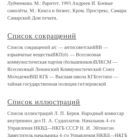
Лубченкова. М.: Раритет, 1993.Андреев И. Боевые
самолёты. М.: Книга и бизнес, Кром, Прострекс, Самара:
Самарский Дом печати,
Список сокращений
Список сокращений а/с — антисоветскийВВ —
взрывчатые веществаВКП(б) — Всесоюзная
коммунистическая партия (большевиков)ВЛКСМ —
Всесоюзный Ленинский Коммунистический Союз
МолодежиВШ КГБ — Высшая школа КГБгестапо —
тайная государственная полиция гитлеровской
Список иллюстраций
Список иллюстраций Л. П. Берия. Народный комиссар
внутренних дел П. А. Судоплатов. Начальник 4–го
Управления НКВД—НКГБ СССР Н. И. Эйтингон.
Заместитель начальника 4–го Управления НКВД—НКГБ