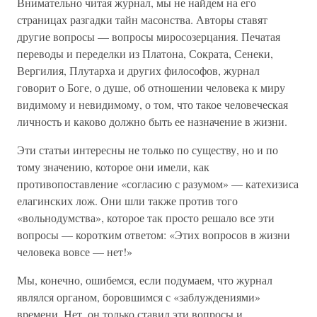
Внимательно читая журнал, мы не найдем на его
страницах разгадки тайн масонства. Авторы ставят
другие вопросы — вопросы миросозерцания. Печатая
переводы и переделки из Платона, Сократа, Сенеки,
Вергилия, Плутарха и других философов, журнал
говорит о Боге, о душе, об отношении человека к миру
видимому и невидимому, о том, что такое человеческая
личность и каково должно быть ее назначение в жизни.
Эти статьи интересны не только по существу, но и по
тому значению, которое они имели, как
противопоставление «согласию с разумом» — катехизиса
елагинских лож. Они шли также против того
«вольнодумства», которое так просто решало все эти
вопросы — коротким ответом: «Этих вопросов в жизни
человека вовсе — нет!»
Мы, конечно, ошибемся, если подумаем, что журнал
являлся органом, боровшимся с «заблуждениями»
времени. Нет, он только ставил эти вопросы и