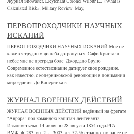
Журнал Showalter, Lieytenant Colonel Wilbur E., «What is
Calculated Risk», Military Review, May,
ПЕРВОПРОХОДЧИКИ НАУЧНЫХ
ИСКАНИЙ
ПЕРВОПРОХОДЧИКИ НАУЧНЫХ ИСКАНИЙ Мне не
кажется трудным до неба дотронуться. Сафо Кристалл
небес мне не преграда боле. Джордано Бруно
Современное естествознание датирует свое рождение,
как известно, с коперниковской революции в понимании
мироздания. До Коперника в
ЖУРНАЛ ВОЕННЫХ ДЕЙСТВИЙ
ЖУРНАЛ ВОЕННЫХ ДЕЙСТВИЙ ведённый на фрегате
"Аврора" под командою капитан-лейтенанта
Изыльметьевас 14 июля по 28 августа 1854 года.РГА
ВМФ, ф. 283, оп. 2, д. 3003, лл. 52-56.странно, но ранее не