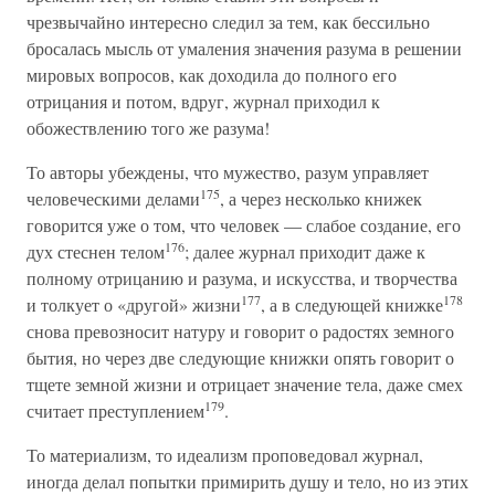
чрезвычайно интересно следил за тем, как бессильно
бросалась мысль от умаления значения разума в решении
мировых вопросов, как доходила до полного его
отрицания и потом, вдруг, журнал приходил к
обожествлению того же разума!
То авторы убеждены, что мужество, разум управляет
175
человеческими делами
, а через несколько книжек
говорится уже о том, что человек — слабое создание, его
176
дух стеснен телом
; далее журнал приходит даже к
полному отрицанию и разума, и искусства, и творчества
177
178
и толкует о «другой» жизни
, а в следующей книжке
снова превозносит натуру и говорит о радостях земного
бытия, но через две следующие книжки опять говорит о
тщете земной жизни и отрицает значение тела, даже смех
179
считает преступлением
.
То материализм, то идеализм проповедовал журнал,
иногда делал попытки примирить душу и тело, но из этих