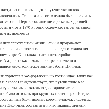
о наступлении перемен. Дни путешественников-
закончились. Теперь археологам нужно было получать
вительства. Первое соглашение о раскопках древней
тигнутое в 1870-х годах, содержало запрет на вывоз
других предметов.
й интеллектуальной жизни Афин и продолжают
циально они являются мощной силой для отстаивания
шнем мире. Они также спасли от застройки
я и Американская школы — островки зелени и
ящное неоклассическое здание работы Циллера.
и туристов в комфортабельных гостиницах, таких как
а и Мюррея свидетельствует, что путешествие в то
и туристы самостоятельно договаривались с
жно было отыскать при крупных гостиницах. Позднее,
ественники будут просить короля туризма, владельца
дина Джолмана составить для них индивидуальный