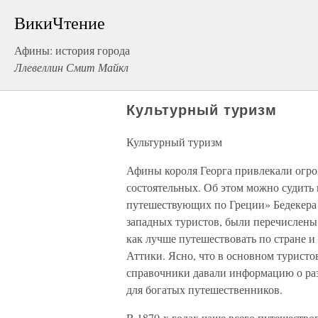
ВикиЧтение
Афины: история города
Ллевеллин Смит Майкл
Культурный туризм
Культурный туризм
Афины короля Георга привлекали огро
состоятельных. Об этом можно судить
путешествующих по Греции» Бедекера 
западных туристов, были перечислены
как лучше путешествовать по стране и
Аттики. Ясно, что в основном туристо
справочники давали информацию о раз
для богатых путешественников.
В 1870-х годах чаще всего путешество