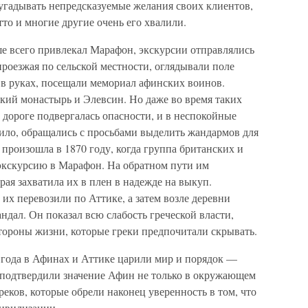
угадывать непредсказуемые желания своих клиентов,
то и многие другие очень его хвалили.
ше всего привлекал Марафон, экскурсии отправлялись
роезжая по сельской местности, оглядывали поле
 в руках, посещали мемориал афинских воинов.
ий монастырь и Элевсин. Но даже во время таких
дороге подвергалась опасности, и в неспокойные
вило, обращались с просьбами выделить жандармов для
произошла в 1870 году, когда группа британских и
 экскурсию в Марафон. На обратном пути им
рая захватила их в плен в надежде на выкуп.
их перевозили по Аттике, а затем возле деревни
андал. Он показал всю слабость греческой власти,
тороны жизни, которые греки предпочитали скрывать.
года в Афинах и Аттике царили мир и порядок —
подтвердили значение Афин не только в окружающем
греков, которые обрели наконец уверенность в том, что
цивилизации.