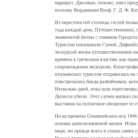
маршрут. Джолман, похоже, умел пред
поэтому Вирджиния Вулф, Г. Д. Ф. Кит
Из окрестностей столицы гостей боль
туда каждый день. Путешественники, п
знаменитой битвы с томиком Геродота
Туристам показывали Суний, Дафнийск
экскурсий жизнь путешественников на 
времена к греческим властям, как пра
сопровождения экскурсии. Катастрофа 
итальянских туристов отправилась на
повстречалась банда разбойников, кото
Несколько дней, пока шли переговоры, 
Дилесси убили. Этот
случаи
вызвал ск
выставив на публичное обозрение те с
Но ко времени Олимпийских игр 1896 
основы цивилизованной жизни. Игры 
мире, но прежде всего в глазах самих 
Греция достигла уровня европейской 