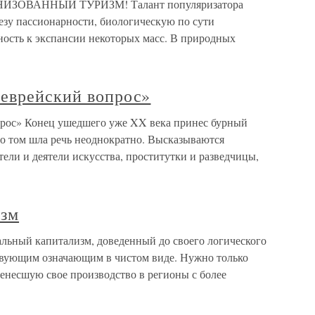
ЗОВАННЫЙ ТУРИЗМ! Талант популяризатора
езу пассионарности, биологическую по сути
ность к экспансии некоторых масс. В природных
«еврейский вопрос»
прос» Конец ушедшего уже XX века принес бурный
 о том шла речь неоднократно. Высказываются
ели и деятели искусства, проститутки и разведчицы,
изм
альный капитализм, доведенный до своего логического
ствующим означающим в чистом виде. Нужно только
енесшую свое производство в регионы с более