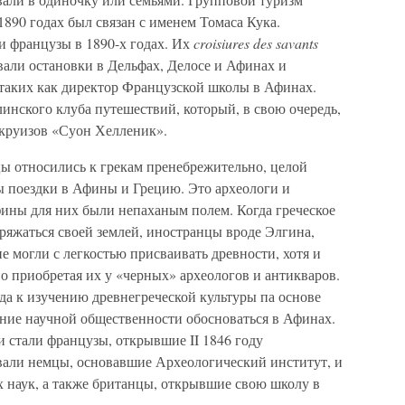
1890 годах был связан с именем Томаса Кука.
и французы в 1890-х годах. Их
croisiures des savants
вали остановки в Дельфах, Делосе и Афинах и
таких как директор Французской школы в Афинах.
инского клуба путешествий, который, в свою очередь,
круизов «Суон Хелленик».
цы относились к грекам пренебрежительно, целой
 поездки в Афины и Грецию. Это археологи и
фины для них были непаханым полем. Когда греческое
оряжаться своей землей, иностранцы вроде Элгина,
 могли с легкостью присваивать древности, хотя и
о приобретая их у «черных» археологов и антикваров.
да к изучению древнегреческой культуры па основе
ние научной общественности обосноваться в Афинах.
и стали французы, открывшие II 1846 году
вали немцы, основавшие Археологический институт, и
 наук, а также британцы, открывшие свою школу в