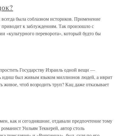
док?
 всегда была соблазном историков. Применение
 приводит к заблуждениям. Так произошло с
и «культурного переворота», который будто бы
 простить Государству Израиль одной вещи —
ь идиш был живым языком миллионов людей, а иврит
 живое, чтоб возродить труп? Кац даже отказывает
мен, как и сегодняшние, отдавали предпочтение тому
романист Уильям Теккерей, автор столь
ка тщеславия» и «Виргинцы», был, судя по его