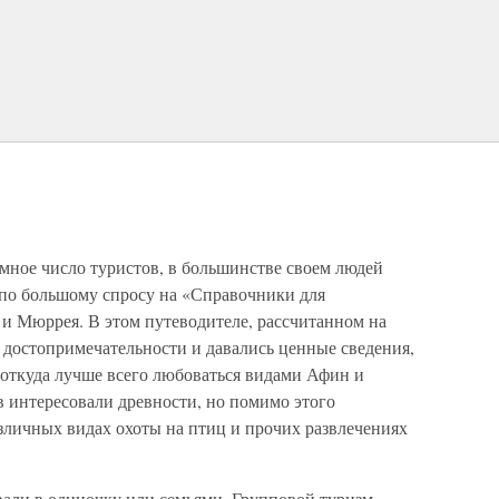
мное число туристов, в большинстве своем людей
 по большому спросу на «Справочники для
и Мюррея. В этом путеводителе, рассчитанном на
 достопримечательности и давались ценные сведения,
 откуда лучше всего любоваться видами Афин и
в интересовали древности, но помимо этого
личных видах охоты на птиц и прочих развлечениях
вали в одиночку или семьями. Групповой туризм