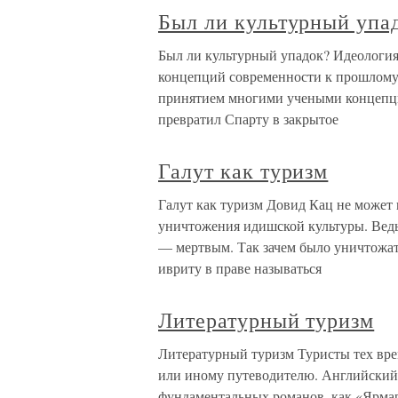
Был ли культурный упа
Был ли культурный упадок? Идеология
концепций современности к прошлому
принятием многими учеными концепци
превратил Спарту в закрытое
Галут как туризм
Галут как туризм Довид Кац не может
уничтожения идишской культуры. Вед
— мертвым. Так зачем было уничтожать
ивриту в праве называться
Литературный туризм
Литературный туризм Туристы тех вре
или иному путеводителю. Английский 
фундаментальных романов, как «Ярмар