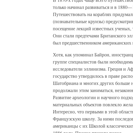
только начинал развиваться и в 1880—
Путешествовать на кораблях придумал
(познавательные круизы) предусматри
посещение лекций известных ученых, 
Они стали предтечами Британского элл
был предшественником американских 
Хотя, как упоминал Байрон, иностран
группе специалистов были необходимы
исследователи эллинизма. Греция и А
государство утвердилось в праве расп
Шатобриана и многих других больше не
продолжали этим заниматься, незаконн
Развитие археологии и научного подхо
материальных объектов повлекло жела
Интересно, что первыми в этой област
Французскую школу. За ними последо
американцы с их Школой классических
1886 году. Прочие пришли позже.