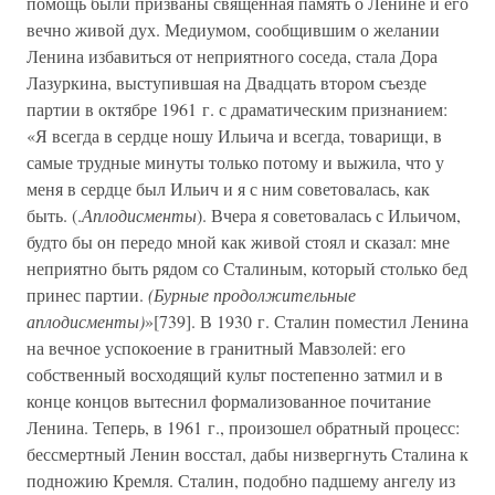
помощь были призваны священная память о Ленине и его
вечно живой дух. Медиумом, сообщившим о желании
Ленина избавиться от неприятного соседа, стала Дора
Лазуркина, выступившая на Двадцать втором съезде
партии в октябре 1961 г. с драматическим признанием:
«Я всегда в сердце ношу Ильича и всегда, товарищи, в
самые трудные минуты только потому и выжила, что у
меня в сердце был Ильич и я с ним советовалась, как
быть. (.
Аплодисменты
). Вчера я советовалась с Ильичом,
будто бы он передо мной как живой стоял и сказал: мне
неприятно быть рядом со Сталиным, который столько бед
принес партии.
(Бурные продолжительные
аплодисменты)
»[739]. В 1930 г. Сталин поместил Ленина
на вечное успокоение в гранитный Мавзолей: его
собственный восходящий культ постепенно затмил и в
конце концов вытеснил формализованное почитание
Ленина. Теперь, в 1961 г., произошел обратный процесс:
бессмертный Ленин восстал, дабы низвергнуть Сталина к
подножию Кремля. Сталин, подобно падшему ангелу из