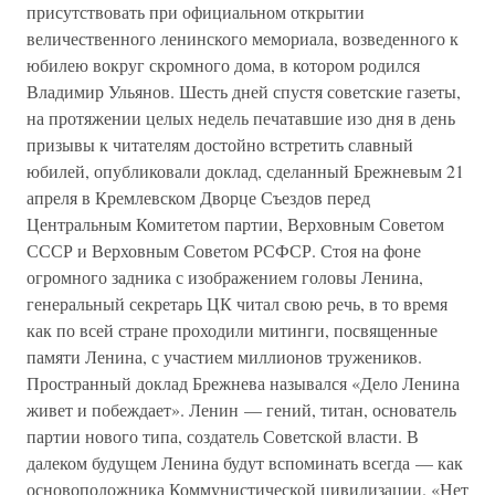
присутствовать при официальном открытии
величественного ленинского мемориала, возведенного к
юбилею вокруг скромного дома, в котором родился
Владимир Ульянов. Шесть дней спустя советские газеты,
на протяжении целых недель печатавшие изо дня в день
призывы к читателям достойно встретить славный
юбилей, опубликовали доклад, сделанный Брежневым 21
апреля в Кремлевском Дворце Съездов перед
Центральным Комитетом партии, Верховным Советом
СССР и Верховным Советом РСФСР. Стоя на фоне
огромного задника с изображением головы Ленина,
генеральный секретарь ЦК читал свою речь, в то время
как по всей стране проходили митинги, посвященные
памяти Ленина, с участием миллионов тружеников.
Пространный доклад Брежнева назывался «Дело Ленина
живет и побеждает». Ленин — гений, титан, основатель
партии нового типа, создатель Советской власти. В
далеком будущем Ленина будут вспоминать всегда — как
основоположника Коммунистической цивилизации. «Нет