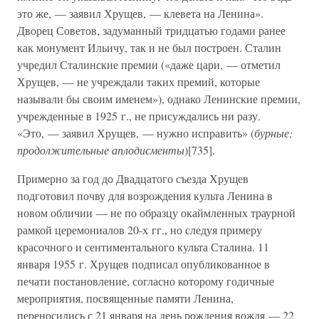
это же, — заявил Хрущев, — клевета на Ленина».
Дворец Советов, задуманный тридцатью годами ранее
как монумент Ильичу, так и не был построен. Сталин
учредил Сталинские премии («даже цари, — отметил
Хрущев, — не учреждали таких премий, которые
называли бы своим именем»), однако Ленинские премии,
учрежденные в 1925 г., не присуждались ни разу.
«Это, — заявил Хрущев, — нужно исправить» (
бурные;
продолжительные аплодисменты
)[735].
Примерно за год до Двадцатого съезда Хрущев
подготовил почву для возрождения культа Ленина в
новом обличии — не по образцу окаймленных траурной
рамкой церемониалов 20-х гг., но следуя примеру
красочного и сентиментального культа Сталина. 11
января 1955 г. Хрущев подписал опубликованное в
печати постановление, согласно которому годичные
мероприятия, посвященные памяти Ленина,
переносились с 21 января на день рождения вождя — 22