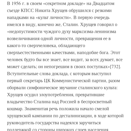
В 1956 г. в своем «секретном докладе» на Двадцатом
съезде КПСС Никита Хрущев обрушился с резкими
нападками на «культ личности». В первую очередь
имелся в виду, конечно же, Сталин. Хрущев говорил о
«недопустимости чуждого духу марксизма-ленинизма
возвеличивания одной личности, превращения ее в
какого-то сверхчеловека, обладающего
сверхъестественными качествами, наподобие бога. Этот
человек будто бы все знает, все видит, за всех думает, все
может сделать; он непогрешим в своих поступках»[732].
Вступительные слова доклада, с которым выступил
первый секретарь ЦК Коммунистической партии, разом
оборвали симфоническое звучание сталинского культа:
Хрущев осудил злоупотребления, превратившие
владычество Сталина над Россией в беспросветный
кошмар. Знаменитая речь положила начало смелой
хрущевской кампании по десталинизации, в ходе которой
руководитель государства надеялся заручиться
поддержкой со стороны широких слоев населения,