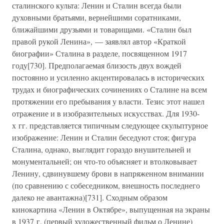
сталинского культа: Ленин и Сталин всегда были
духовными братьями, вернейшими соратниками,
ближайшими друзьями и товарищами. «Сталин был
правой рукой Ленина», — заявлял автор «Краткой
биографии» Сталина в разделе, посвященном 1917
году[730]. Предполагаемая близость двух вождей
постоянно и усиленно акцентировалась в исторических
трудах и биографических сочинениях о Сталине на всем
протяжении его пребывания у власти. Тезис этот нашел
отражение и в изобразительных искусствах. Для 1930-
х гг. представляется типичным следующее скульптурное
изображение: Ленин и Сталин беседуют стоя; фигура
Сталина, однако, выглядит гораздо внушительней и
монументальней; он что-то объясняет и втолковывает
Ленину, сдвинувшему брови в напряженном внимании
(по сравнению с собеседником, внешность последнего
далеко не авантажна)[731]. Сходным образом
кинокартина «Ленин в Октябре», выпущенная на экраны
в 1937 г. (первый художественный фильм о Ленине)