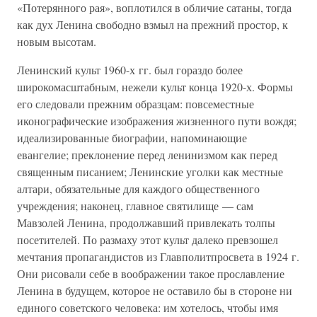
«Потерянного рая», воплотился в обличие сатаны, тогда
как дух Ленина свободно взмыл на прежний простор, к
новым высотам.
Ленинский культ 1960-х гг. был гораздо более
широкомасштабным, нежели культ конца 1920-х. Формы
его следовали прежним образцам: повсеместные
иконографические изображения жизненного пути вождя;
идеализированные биографии, напоминающие
евангелие; преклонение перед ленинизмом как перед
священным писанием; Ленинские уголки как местные
алтари, обязательные для каждого общественного
учреждения; наконец, главное святилище — сам
Мавзолей Ленина, продолжавший привлекать толпы
посетителей. По размаху этот культ далеко превзошел
мечтания пропагандистов из Главполитпросвета в 1924 г.
Они рисовали себе в воображении такое прославление
Ленина в будущем, которое не оставило бы в стороне ни
единого советского человека: им хотелось, чтобы имя