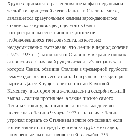
Хрущев принялся за развенчивание мифа о нерушимой
тесной товарищеской связи Ленина и Сталина, мифа,
являвшегося краеугольным камнем зарождающегося
сталинского культа: среди делегатов были
распространены сенсационные, дотоле не
публиковавшиеся три документа, из которых
недвусмысленно явствовало, что Ленин в период болезни
(1922–1923 гг.) находился со Сталиным в крайне плохих
отношениях. Сначала Хрущев огласил «Завещание», в
котором Ленин, обвинив Сталина в чрезмерной грубости,
рекомендовал снять его с поста Генерального секретаря
партии. Далее Хрущев зачитал письмо Крупской
Каменеву, в котором она жаловалась на оскорбительный
выпад Сталина против нее, а также письмо самого
Ленина Сталину, написанное за несколько дней до
постигшего Ленина 9 марта 1923 г. паралича: Ленин
угрожал порвать со Сталиным всякие отношения, если
тот не извинится перед Крупской за грубые нападки,
допущенные им в разговоре с ней в декабре[733].