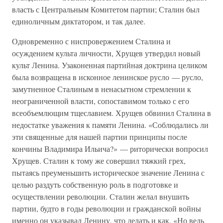
власть с Центральным Комитетом партии; Сталин был
единоличным диктатором, и так далее.
Одновременно с ниспровержением Сталина и
осуждением культа личности, Хрущев утвердил новый
культ Ленина. Узаконенная партийная доктрина целиком
была возвращена в исконное ленинское русло — русло,
замутненное Сталиным в ненасытном стремлении к
неограниченной власти, сопоставимом только с его
всеобъемлющим тщеславием. Хрущев обвинил Сталина в
недостатке уважения к памяти Ленина. «Соблюдались ли
эти священные для нашей партии принципы после
кончины Владимира Ильича?» — риторически вопросил
Хрущев. Сталин к тому же совершил тяжкий грех,
пытаясь преуменьшить историческое значение Ленина с
целью раздуть собственную роль в подготовке и
осуществлении революции. Сталин желал внушить
партии, будто в годы революции и гражданской войны
именно он указывал Ленину, что делать и как. «Но ведь