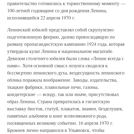
правительство готовились к торжественному моменту —
100-летней годовщине со дня рождения Ленина,
исполнявшейся 22 апреля 1970 г.
Ленинский юбилей представлял собой скрупулезно
подготовленную феерию, далеко превосходящую по
размаху пропагандистскую кампанию 1924 года, которая
утвердила культ Ленина в национальном масштабе.
Девизом столетнего юбилея были слова «Ленин всегда с
нами». Хотя основной смысл лозунга сводился к
бсссмсртию ленинского духа, вездесущность ленинского
облика поражала воображение. Заводы, издательства,
ткацкие фабрики, плавильные печи, газоны,
кондитерские — всюду, так или иначе, присутствовал
образ Ленина. Страна превратилась в гигантскую
выставку бюстов, статуй, плакатов, знамен, безделушек,
памятных альбомов и книг всевозможного рода,
посвященных великому событию. 16 апреля 1970 г.
Брежнев лично направился в Ульяновск, чтобы