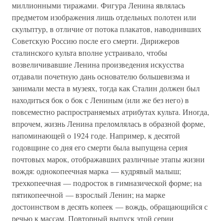
миллионными тиражами. Фигура Ленина являлась
предметом изображения лишь отдельных полотен или
скульптур, в отличие от потока плакатов, наводнивших
Советскую Россию после его смерти. Дирижеров
сталинского культа вполне устраивало, чтобы
возвеличивавшие Ленина произведения искусства
отдавали почетную дань основателю большевизма и
занимали места в музеях, тогда как Сталин должен был
находиться бок о бок с Лениным (или же без него) в
повсеместно распространяемых атрибутах культа. Иногда,
впрочем, жизнь Ленина преломлялась в образной форме,
напоминающей о 1924 годе. Например, к десятой
годовщине со дня его смерти была выпущена серия
почтовых марок, отображавших различные этапы жизни
вождя: однокопеечная марка — кудрявый малыш;
трехкопеечная — подросток в гимназической форме; на
пятикопеечной — взрослый Ленин; на марке
достоинством в десять копеек — вождь, обращающийся с
речью к массам. Повторный выпуск этой серии