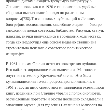
пропагандистам находить требуемую литературу о
Ленине; вновь, как и в 1920-е гг., появились удобные
сборники высказываний вождя по различным
вопросам[738].Тысячи новых публикаций о Ленине:
биографии, воспоминания, хвалебные очерки — быстро
заполонили полки советских библиотек. Рисунки, статуи,
плакаты, значки выпускались в громадных количествах,
тогда как вездесущая еще совсем недавно сталиниана
стремительно исчезала с советского политического
ландшафта.
В 1961 г. и сам Сталин исчез из поля зрения публики.
Его набальзамированное тело вынесли из Мавзолея и
опустили в землю у Кремлевской стены. Это была
кульминационная точка процесса десталинизации, в
1961 г. достигшего своего апогея: миллионы экземпляров
книг, изданных при Сталине убрали с полок библиотек,
бесчисленные портреты и бюсты поспешно складывали в
запасники музеев. Для удаления Сталина из Мавзолея на