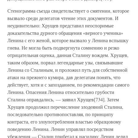
Стенограмма съезда свидетельствует о смятении, которое
вызвало среди делегатов чтение этих документов. И
неудивительно: Хрущев представил неоспоримые
доказательства дурного обращения «верного ученика»
Ленина с его женой, которое вызвало у Ленина вспышку
гнева. Не могла быть подвергнута сомнению и резко
отрицательная оценка, данная Сталину вождем. Хрущев,
таким образом, порвал легендарные узы, связывавшие
Ленина со Сталиным, и проложил путь для собственной
атаки на прежнего кумира, дав делегатам понять, что
действует, хотя и с запозданием, по рекомендации самого
Ленина. Опасения Ленина относительно грубости
Сталина оправдались, — заявил Хрущев[734]. Затем
Хрущев продолжил перечисление злодеяний Сталина,
последовательно противопоставляя, по принципу
контраста, его злоупотребления властью образцовому
поведению Ленина. Ленин управлял посредством
убеждения — Сталин прибегал к насилию; Ленин делил