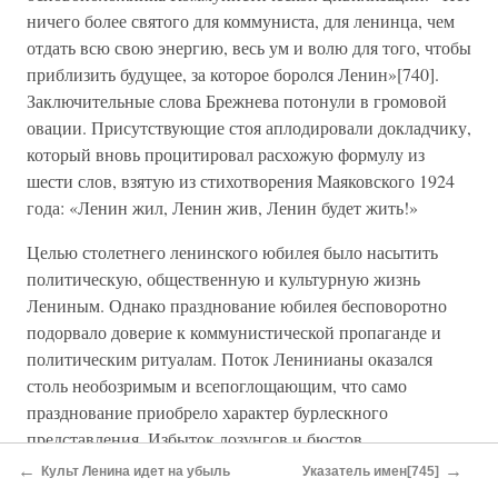
ничего более святого для коммуниста, для ленинца, чем
отдать всю свою энергию, весь ум и волю для того, чтобы
приблизить будущее, за которое боролся Ленин»[740].
Заключительные слова Брежнева потонули в громовой
овации. Присутствующие стоя аплодировали докладчику,
который вновь процитировал расхожую формулу из
шести слов, взятую из стихотворения Маяковского 1924
года: «Ленин жил, Ленин жив, Ленин будет жить!»
Целью столетнего ленинского юбилея было насытить
политическую, общественную и культурную жизнь
Лениным. Однако празднование юбилея бесповоротно
подорвало доверие к коммунистической пропаганде и
политическим ритуалам. Поток Ленинианы оказался
столь необозримым и всепоглощающим, что само
празднование приобрело характер бурлескного
представления. Избыток лозунгов и бюстов,
нескончаемые речи, назойливо однообразные статьи,
←
→
Культ Ленина идет на убыль
Указатель имен[745]
заполонившие периодические издания задолго до самого