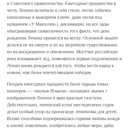
и Советского правительства. Ежегодные празднества в
честь Ленина включали в себя стихи, песни (обычно
написанные в мажорном ключе, даже песня под
названием «У Мавзолея»), декламации, на все лады
обыгрывавшие символичность того факта, что день
рождения Ленина пришелся на весну. Основной акцент
делался не на смерти и не на загробном существовании,
но на воскрешении и обновлении. Могучие российские
реки взламывают лед, появляются первые подснежники и
Ленин вновь рождается для того, чтобы вести народ к
новым, еще более впечатляющим победам.
Гвоздем ежегодных празднеств были парады юных
пионеров — «внуков Ильича», носивших значки с
изображением Ленина и ярко-красные галстуки.
Действительно, ленинский культ шестидесятых годов
делал особый упор на пропаганде ленинизма для детей.
Всеми способами подчеркивалась горячая любовь вождя
к юному поколению, изобретались любые меры, дабы