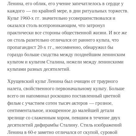
Ленина, его облик, его учение запечатлелось в сердце у
каждого — по крайней мере, в дни ритуальных торжеств.
Культ 1960-х гг. значительно усовершенствовался и
оказался столь всепроникающим, что затронул
практически все стороны общественной жизни. И все же
он столь разительно отличался от раннего культа, что
пропагандист 20-х гг., несомненно, обнаружил бы
гораздо больше сходства между позднейшим ленинским
культом и культом Сталина, нежели между ленинскими
культами разных десятилетий.
Хрущевский культ Ленина был очищен от траурного
налета, свойственного первоначальному культу. Больше
всего он напоминал роскошно поставленный цветной
фильм с участием сотен тысяч актеров — грозное,
сентиментальное, изощренное до малейшей детали
зрелище со слаженным хором, певшим в течение двух
десятилетий дифирамбы Сталину. Стиль изображений
Ленина в 60-е заметно отличался от скупой, суровой