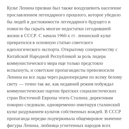
Культ Ленина призван был также воодушевить население
прославлением легендарного прошлого, которое убедило
бы людей в достижимости легендарного будущего и
помогло бы скрыть многие недостатки сегодняшней
жизни в СССР. С начала 1960-х гг. ленинский культ
превратился в основную статью советского
идеологического экспорта. Открытому соперничеству с
Китайской Народной Республикой за роль лидера
коммунистического мира еще только предстояло
вспыхнуть, и советские пропагандисты превозносили
Ленина на все лады через радиопередачи по всему белому
свету — точно так же, как недавний режим побуждал
коммунистические партии братских социалистических
стран Восточной Европы чтить Сталина; директивам
покорно следовали, одновременно имитируя сталинский
культ раздуванием культов собственных вождей. В СССР
пропаганда нередко подчеркивала общемировое значение
фигуры Ленина, любимца угнетенных народов всех