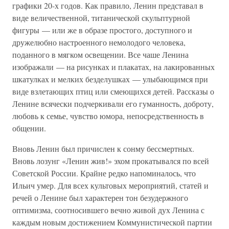
графики 20-х годов. Как правило, Ленин представал в
виде величественной, титанической скульптурной
фигуры — или же в образе простого, доступного и
дружелюбно настроенного немолодого человека,
поданного в мягком освещении. Все чаше Ленина
изображали — на рисунках и плакатах, на лакированных
шкатулках и мелких безделушках — улыбающимся при
виде взлетающих птиц или смеющихся детей. Рассказы о
Ленине всячески подчеркивали его гуманность, доброту,
любовь к семье, чувство юмора, непосредственность в
общении.
Вновь Ленин был причислен к сонму бессмертных.
Вновь лозунг «Ленин жив!» эхом прокатывался по всей
Советской России. Крайне редко напоминалось, что
Ильич умер. Для всех культовых мероприятий, статей и
речей о Ленине был характерен тон безудержного
оптимизма, соотносившего вечно живой дух Ленина с
каждым новым достижением Коммунистической партии