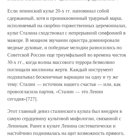
Если ленинский культ 20-х гг. напоминал собой
сдержанный, хотя и проникновенный траурный марш,
исполняемый на скорбно-торжественных церемониалах,
культ Сталина сходствовал с непрерывной симфонией в
мажоре. В мощном звучании оркестра доминировали
медные духовые, и победные мелодии разносились по
Советской России еще триумфальней во времена чисток
30-х гг., когда волны массового террора безмолвно
поглощали миллионы жертв. Каждый инструмент
подхватывал бесконечные вариации на одну и ту же
тему: Сталин — источник нашего счастья — или, как
провозгласила партия, «Сталин — это Ленин
сегодня»[727].
Этот главный девиз сталинского культа был внедрен в
самую сердцевину культовой мифологии, связанной с
Лениным. Ранее в культе Ленина систематически и
настойчиво поднималась на щит возможность прямого,