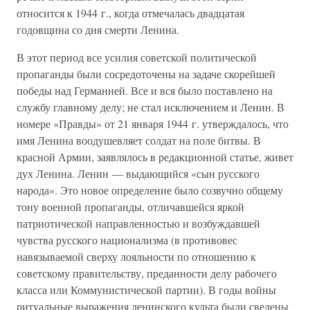
относится к 1944 г., когда отмечалась двадцатая
годовщина со дня смерти Ленина.
В этот период все усилия советской политической
пропаганды были сосредоточены на задаче скорейшей
победы над Германией. Все и вся было поставлено на
службу главному делу; не стал исключением и Ленин. В
номере «Правды» от 21 января 1944 г. утверждалось, что
имя Ленина воодушевляет солдат на поле битвы. В
красной Армии, заявлялось в редакционной статье, живет
дух Ленина. Ленин — выдающийся «сын русского
народа». Это новое определение было созвучно общему
тону военной пропаганды, отличавшейся яркой
патриотической направленностью и возбуждавшей
чувства русского национализма (в противовес
навязываемой сверху лояльности по отношению к
советскому правительству, преданности делу рабочего
класса или Коммунистической партии). В годы войны
ритуальные выражения ленинского культа были сведены