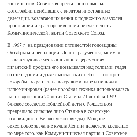
континентов. Советская пресса часто помешала
фотографии прибывших с визитом иностранных
делегаций, возлагающих венки к подножию Мавзолея —
простейший и красноречивейший ритуал в честь
Коммунистической партии Советского Союза.
В 1967 г. на праздновании пятидесятой годовщины
Октябрьской революции, Ленин, разумеется, занимал
главенствующее место в пышных церемониях:
гигантский профиль его возвышался над толпами, глядя
со стен зданий и даже с московских небес — портрет
вождя был укреплен на воздушном шаре и по ночам
иллюминирован (ранее подобная техника использовалась
на праздновании 70-летия Сталина 21 декабря 1949 г.:
близкое соседство юбилейной даты с Рождеством
превращало сияющее лицо Сталина в советскую
разновидность Вифлеемской звезды). Мощное
оркестровое звучание культа Ленина нарастало крешендо
по мере того, как Коммунистическая партия и Советское