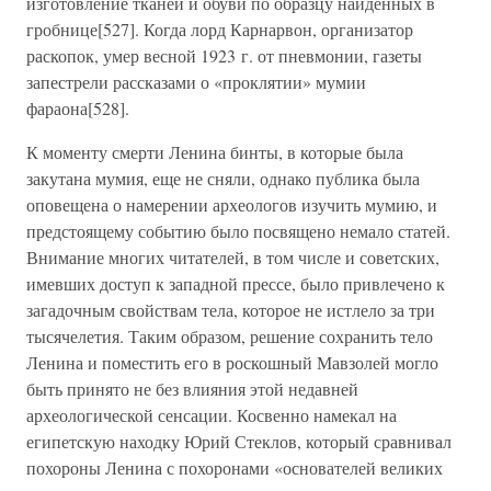
изготовление тканей и обуви по образцу найденных в
гробнице[527]. Когда лорд Карнарвон, организатор
раскопок, умер весной 1923 г. от пневмонии, газеты
запестрели рассказами о «проклятии» мумии
фараона[528].
К моменту смерти Ленина бинты, в которые была
закутана мумия, еще не сняли, однако публика была
оповещена о намерении археологов изучить мумию, и
предстоящему событию было посвящено немало статей.
Внимание многих читателей, в том числе и советских,
имевших доступ к западной прессе, было привлечено к
загадочным свойствам тела, которое не истлело за три
тысячелетия. Таким образом, решение сохранить тело
Ленина и поместить его в роскошный Мавзолей могло
быть принято не без влияния этой недавней
археологической сенсации. Косвенно намекал на
египетскую находку Юрий Стеклов, который сравнивал
похороны Ленина с похоронами «основателей великих