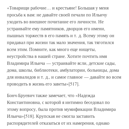
«Товарищи рабочие… и крестьяне! Большая у меня
просьба к вам: не давайте своей печали по Ильичу
уходить во внешнее почитание его личности. Не
устраивайте ему памятников, дворцов его имени,
пышных торжеств в его память и т. д. Всему этому он
придавал при жизни так мало значения, так тяготился
всем этим. Помните, как много еще нищеты,
неустройства в нашей стране. Хотите почтить имя
Владимира Ильича — устраивайте ясли, детские сады,
дома, школы, библиотеки, амбулатории, больницы, дома
для инвалидов и т. д., и самое главное — давайте во всем
проводить в жизнь его заветы»[517].
Бонч-Бруевич также замечает, что «Надежда
Константиновна, с которой я интимно беседовал по
этому вопросу, была против мумификации Владимира
Ильича»[518]. Крупская не смогла заставить
распорядителей отказаться от их намерения, однако