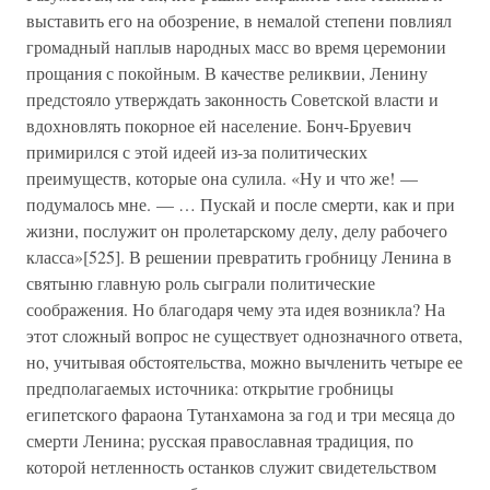
выставить его на обозрение, в немалой степени повлиял
громадный наплыв народных масс во время церемонии
прощания с покойным. В качестве реликвии, Ленину
предстояло утверждать законность Советской власти и
вдохновлять покорное ей население. Бонч-Бруевич
примирился с этой идеей из-за политических
преимуществ, которые она сулила. «Ну и что же! —
подумалось мне. — … Пускай и после смерти, как и при
жизни, послужит он пролетарскому делу, делу рабочего
класса»[525]. В решении превратить гробницу Ленина в
святыню главную роль сыграли политические
соображения. Но благодаря чему эта идея возникла? На
этот сложный вопрос не существует однозначного ответа,
но, учитывая обстоятельства, можно вычленить четыре ее
предполагаемых источника: открытие гробницы
египетского фараона Тутанхамона за год и три месяца до
смерти Ленина; русская православная традиция, по
которой нетленность останков служит свидетельством