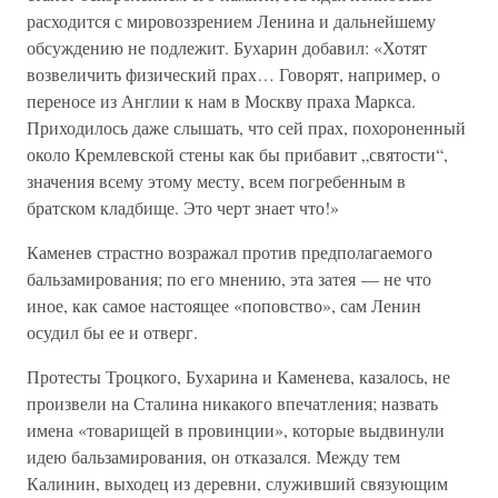
расходится с мировоззрением Ленина и дальнейшему
обсуждению не подлежит. Бухарин добавил: «Хотят
возвеличить физический прах… Говорят, например, о
переносе из Англии к нам в Москву праха Маркса.
Приходилось даже слышать, что сей прах, похороненный
около Кремлевской стены как бы прибавит „святости“,
значения всему этому месту, всем погребенным в
братском кладбище. Это черт знает что!»
Каменев страстно возражал против предполагаемого
бальзамирования; по его мнению, эта затея — не что
иное, как самое настоящее «поповство», сам Ленин
осудил бы ее и отверг.
Протесты Троцкого, Бухарина и Каменева, казалось, не
произвели на Сталина никакого впечатления; назвать
имена «товарищей в провинции», которые выдвинули
идею бальзамирования, он отказался. Между тем
Калинин, выходец из деревни, служивший связующим