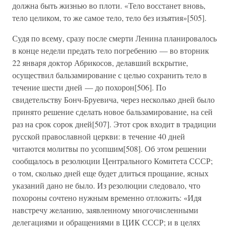
должна быть жизнью во плоти. «Тело восстанет вновь,
тело целиком, то же самое тело, тело без изъятия»[505].
Судя по всему, сразу после смерти Ленина планировалось
в конце недели предать тело погребению — во вторник
22 января доктор Абрикосов, делавший вскрытие,
осуществил бальзамирование с целью сохранить тело в
течение шести дней — до похорон[506]. По
свидетельству Бонч-Бруевича, через несколько дней было
принято решение сделать новое бальзамирование, на сей
раз на срок сорок дней[507]. Этот срок входит в традиции
русской православной церкви: в течение 40 дней
читаются молитвы по усопшим[508]. Об этом решении
сообщалось в резолюции Центрального Комитета СССР;
о том, сколько дней еще будет длиться прощание, ясных
указаний дано не было. Из резолюции следовало, что
похороны сочтено нужным временно отложить: «Идя
навстречу желанию, заявленному многочисленными
делегациями и обращениями в ЦИК СССР; и в целях