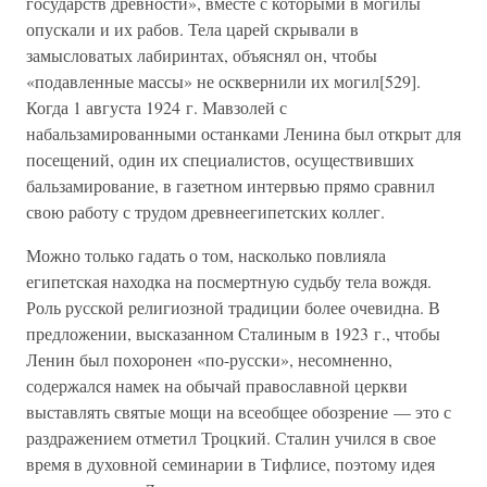
государств древности», вместе с которыми в могилы
опускали и их рабов. Тела царей скрывали в
замысловатых лабиринтах, объяснял он, чтобы
«подавленные массы» не осквернили их могил[529].
Когда 1 августа 1924 г. Мавзолей с
набальзамированными останками Ленина был открыт для
посещений, один их специалистов, осуществивших
бальзамирование, в газетном интервью прямо сравнил
свою работу с трудом древнеегипетских коллег.
Можно только гадать о том, насколько повлияла
египетская находка на посмертную судьбу тела вождя.
Роль русской религиозной традиции более очевидна. В
предложении, высказанном Сталиным в 1923 г., чтобы
Ленин был похоронен «по-русски», несомненно,
содержался намек на обычай православной церкви
выставлять святые мощи на всеобщее обозрение — это с
раздражением отметил Троцкий. Сталин учился в свое
время в духовной семинарии в Тифлисе, поэтому идея