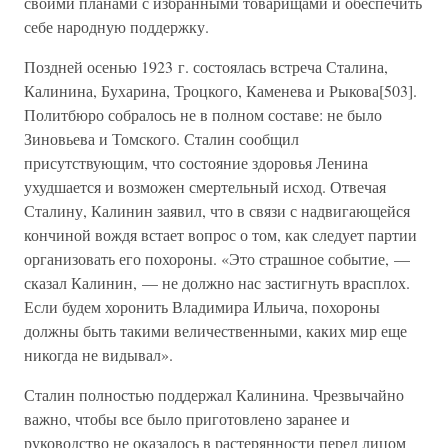
своими планами с избранными товарищами и обеспечить
себе народную поддержку.
Поздней осенью 1923 г. состоялась встреча Сталина,
Калинина, Бухарина, Троцкого, Каменева и Рыкова[503].
Политбюро собралось не в полном составе: не было
Зиновьева и Томского. Сталин сообщил
присутствующим, что состояние здоровья Ленина
ухудшается и возможен смертельный исход. Отвечая
Сталину, Калинин заявил, что в связи с надвигающейся
кончиной вождя встает вопрос о том, как следует партии
организовать его похороны. «Это страшное событие, —
сказал Калинин, — не должно нас застигнуть врасплох.
Если будем хоронить Владимира Ильича, похороны
должны быть такими величественными, каких мир еще
никогда не видывал».
Сталин полностью поддержал Калинина. Чрезвычайно
важно, чтобы все было приготовлено заранее и
руководство не оказалось в растерянности перед лицом