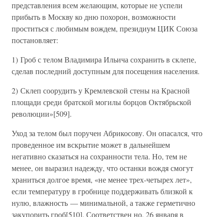
представления всем желающим, которые не успели
прибыть в Москву ко дню похорон, возможности
проститься с любимым вождем, президиум ЦИК Союза
постановляет:
1) Гроб с телом Владимира Ильича сохранить в склепе,
сделав последний доступным для посещения населения.
2) Склеп соорудить у Кремлевской стены на Красной
площади среди братской могилы борцов Октябрьской
революции»[509].
Уход за телом был поручен Абрикосову. Он опасался, что
проведенное им вскрытие может в дальнейшем
негативно сказаться на сохранности тела. Но, тем не
менее, он выразил надежду, что останки вождя смогут
храниться долгое время, «не менее трех-четырех лет»,
если температуру в гробнице поддерживать близкой к
нулю, влажность — минимальной, а также герметично
закупорить гроб[510]. Соответствен но, 26 января в