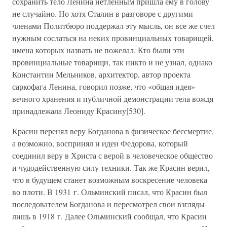
сохранить тело Ленина нетленным пришла ему в голову
не случайно. Но хотя Сталин в разговоре с другими
членами Политбюро поддержал эту мысль, он все же счел
нужным сослаться на неких провинциальных товарищей,
имена которых назвать не пожелал. Кто были эти
провинциальные товарищи, так никто и не узнал, однако
Константин Мельников, архитектор, автор проекта
саркофага Ленина, говорил позже, что «общая идея»
вечного хранения и публичной демонстрации тела вождя
принадлежала Леониду Красину[530].
Красин перенял веру Богданова в физическое бессмертие,
а возможно, воспринял и идеи Федорова, который
соединил веру в Христа с верой в человеческое общество
и чудодейственную силу техники. Так же Красин верил,
что в будущем станет возможным воскресение человека
во плоти. В 1931 г. Ольминский писал, что Красин был
последователем Богданова и пересмотрел свои взгляды
лишь в 1918 г. Далее Ольминский сообщал, что Красин