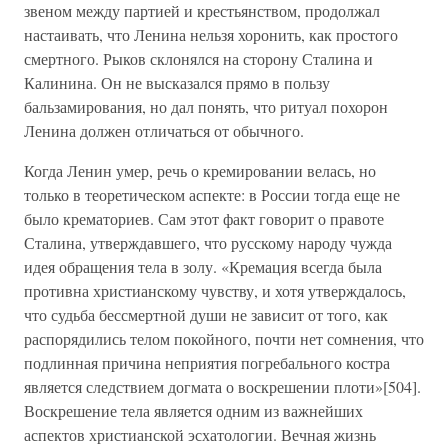
звеном между партией и крестьянством, продолжал
настаивать, что Ленина нельзя хоронить, как простого
смертного. Рыков склонялся на сторону Сталина и
Калинина. Он не высказался прямо в пользу
бальзамирования, но дал понять, что ритуал похорон
Ленина должен отличаться от обычного.
Когда Ленин умер, речь о кремировании велась, но
только в теоретическом аспекте: в России тогда еще не
было крематориев. Сам этот факт говорит о правоте
Сталина, утверждавшего, что русскому народу чужда
идея обращения тела в золу. «Кремация всегда была
противна христианскому чувству, и хотя утверждалось,
что судьба бессмертной души не зависит от того, как
распорядились телом покойного, почти нет сомнения, что
подлинная причина неприятия погребального костра
является следствием догмата о воскрешении плоти»[504].
Воскрешение тела является одним из важнейших
аспектов христианской эсхатологии. Вечная жизнь