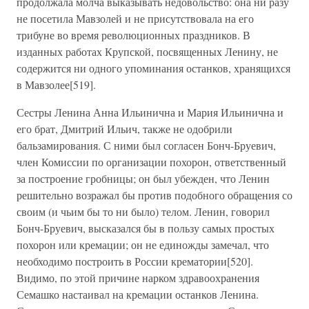
продолжала молча выказывать недовольство: она ни разу
не посетила Мавзолей и не присутствовала на его
трибуне во время революционных праздников. В
изданных работах Крупской, посвященных Ленину, не
содержится ни одного упоминания останков, хранящихся
в Мавзолее[519].
Сестры Ленина Анна Ильинична и Мария Ильинична и
его брат, Дмитрий Ильич, также не одобрили
бальзамирования. С ними был согласен Бонч-Бруевич,
член Комиссии по организации похорон, ответственный
за построение гробницы; он был убежден, что Ленин
решительно возражал бы против подобного обращения со
своим (и чьим бы то ни было) телом. Ленин, говорил
Бонч-Бруевич, высказался бы в пользу самых простых
похорон или кремации; он не единожды замечал, что
необходимо построить в России крематории[520].
Видимо, по этой причине нарком здравоохранения
Семашко настаивал на кремации останков Ленина.