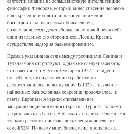
святости; влияние на большевистскую интеллигенцию
философии Федорова, который видел спасение человека
в воскресении во плоти; и, наконец, движение
богостроительства в рамках большевизма,
вознамерившееся сделать большевизм новой религией:
один из главных его сторонников, Леонид Красин,
осуществлял надзор за бальзамированием.
Прямые указания на связь между гробницами Ленина и
Тутанхамона отсутствуют, однако не следует забывать,
что известие о том, что в Луксоре в 1922 г. найдено
погребение, не опустошенное грабителями,
распространилось по всему миру. В 1923 г. изучение
найденных баснословных сокровищ продолжалось, и
газеты Европы и Америки описывали все
заслуживающие внимания открытия. Туристы толпами
устремлялись в Луксор. Наблюдать за наиболее важными
этапами раскопок приглашались члены королевских
семей[526]. По всему миру бизнесмены принялись за