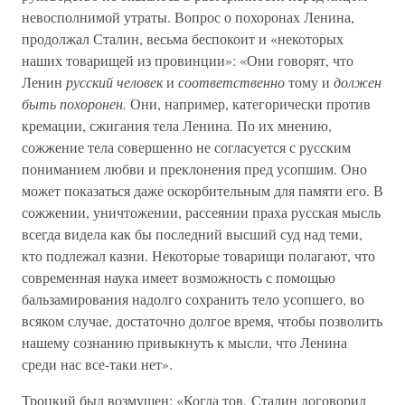
невосполнимой утраты. Вопрос о похоронах Ленина,
продолжал Сталин, весьма беспокоит и «некоторых
наших товарищей из провинции»: «Они говорят, что
Ленин
русский человек
и
соответственно
тому и
должен
быть похоронен.
Они, например, категорически против
кремации, сжигания тела Ленина. По их мнению,
сожжение тела совершенно не согласуется с русским
пониманием любви и преклонения пред усопшим. Оно
может показаться даже оскорбительным для памяти его. В
сожжении, уничтожении, рассеянии праха русская мысль
всегда видела как бы последний высший суд над теми,
кто подлежал казни. Некоторые товарищи полагают, что
современная наука имеет возможность с помощью
бальзамирования надолго сохранить тело усопшего, во
всяком случае, достаточно долгое время, чтобы позволить
нашему сознанию привыкнуть к мысли, что Ленина
среди нас все-таки нет».
Троцкий был возмущен: «Когда тов. Сталин договорил