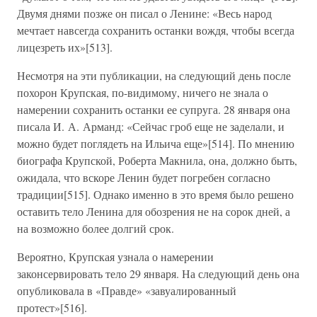
Двумя днями позже он писал о Ленине: «Весь народ
мечтает навсегда сохранить останки вождя, чтобы всегда
лицезреть их»[513].
Несмотря на эти публикации, на следующий день после
похорон Крупская, по-видимому, ничего не знала о
намерении сохранить останки ее супруга. 28 января она
писала И. А. Арманд: «Сейчас гроб еще не заделали, и
можно будет поглядеть на Ильича еще»[514]. По мнению
биографа Крупской, Роберта Макнила, она, должно быть,
ожидала, что вскоре Ленин будет погребен согласно
традиции[515]. Однако именно в это время было решено
оставить тело Ленина для обозрения не на сорок дней, а
на возможно более долгий срок.
Вероятно, Крупская узнала о намерении
законсервировать тело 29 января. На следующий день она
опубликовала в «Правде» «завуалированный
протест»[516].