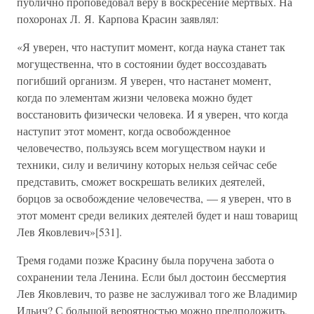
публично проповедовал веру в воскресение мертвых. На
похоронах Л. Я. Карпова Красин заявлял:
«Я уверен, что наступит момент, когда наука станет так
могущественна, что в состоянии будет воссоздавать
погибший организм. Я уверен, что настанет момент,
когда по элементам жизни человека можно будет
восстановить физически человека. И я уверен, что когда
наступит этот момент, когда освобожденное
человечество, пользуясь всем могуществом науки и
техники, силу и величину которых нельзя сейчас себе
представить, сможет воскрешать великих деятелей,
борцов за освобождение человечества, — я уверен, что в
этот момент среди великих деятелей будет и наш товарищ
Лев Яковлевич»[531].
Тремя годами позже Красину была поручена забота о
сохранении тела Ленина. Если был достоин бессмертия
Лев Яковлевич, то разве не заслуживал того же Владимир
Ильич? С большой вероятностью можно предположить,