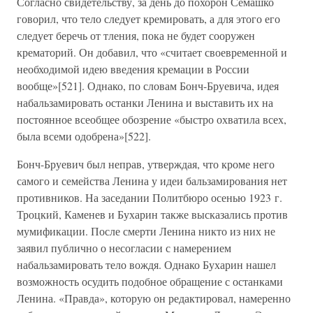
Согласно свидетельству, за день до похорон Семашко
говорил, что тело следует кремировать, а для этого его
следует беречь от тления, пока не будет сооружен
крематорий. Он добавил, что «считает своевременной и
необходимой идею введения кремации в России
вообще»[521]. Однако, по словам Бонч-Бруевича, идея
набальзамировать останки Ленина и выставить их на
постоянное всеобщее обозрение «быстро охватила всех,
была всеми одобрена»[522].
Бонч-Бруевич был неправ, утверждая, что кроме него
самого и семейства Ленина у идеи бальзамирования нет
противников. На заседании Политбюро осенью 1923 г.
Троцкий, Каменев и Бухарин также высказались против
мумификации. После смерти Ленина никто из них не
заявил публично о несогласии с намерением
набальзамировать тело вождя. Однако Бухарин нашел
возможность осудить подобное обращение с останками
Ленина. «Правда», которую он редактировал, намеренно