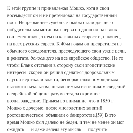
К этой группе и принадлежал Мошко, хотя в свои
восемьдесят он и не претендовал на государственный
пост. Непрерывные судебные тяжбы стали для него
побудительным мотивом: сперва он доносил на своих
соплеменников, затем на кагальных старост и, наконец,
на всех русских евреев. К 40-м годам он превратился из
обычного осведомителя, преследующего свои узкие цели,
в ренегата,
доносящего
на все еврейское общество. Не то
чтобы Бланк отставил в сторону свои эгоистические
интересы, скорей он решил сделаться добровольным
слугой вертикали власти, бескорыстным помощником
высокого начальства, незаменимым источником сведений
о еврейской общине, разумеется, за скромное
вознаграждение. Примем во внимание, что в 1850 г.
Мошко с дочерью, после многолетних занятий
ростовщичеством, объявили о банкротстве.[59] В это
время Мошко был далеко не беден, и тем не менее он мог
ожидать — и даже лелеял эту мысль — получить