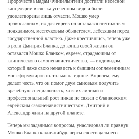
Пророчества мадам Финкелынтейн достигли небесной
канцелярии в слегка усеченном виде и были
удовлетворены лишь отчасти. Мошко умер
православным, но для евреев он оставался ничтожным
подхалимом, местечковым обывателем, лебезящим перед
государственной властью. Даже крестившись, теперь уже
в роли Дмитрия Бланка, до конца своей жизни он
оставался Мошко Бланком, евреем, страдающим от
клинического самоненавистничества, — индивидом,
который даже свою ненависть к бывшим соплеменникам
мог сформулировать только на идише. Впрочем, ему
делает честь, что он помог двум сыновьям получить
врачебную специальность, хотя их личный и
профессиональный рост никак не связан с бланковским
еврейским самоненавистничеством. Дмитрий и
Александр жили на другой планете.
Теперь мы зададимся вопросом, унаследовал ли правнук
Мошко Бланка какие-нибудь черты своего дальнего