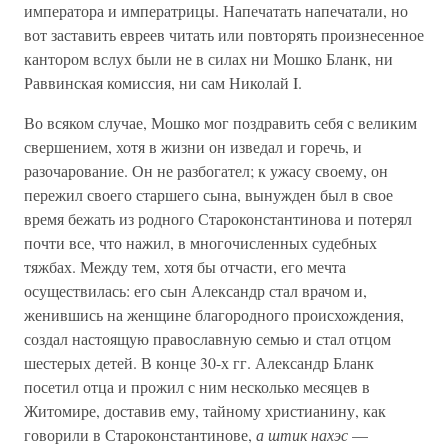
императора и императрицы. Напечатать напечатали, но
вот заставить евреев читать или повторять произнесенное
кантором вслух были не в силах ни Мошко Бланк, ни
Раввинская комиссия, ни сам Николай I.
Во всяком случае, Мошко мог поздравить себя с великим
свершением, хотя в жизни он изведал и горечь, и
разочарование. Он не разбогател; к ужасу своему, он
пережил своего старшего сына, вынужден был в свое
время бежать из родного Староконстантинова и потерял
почти все, что нажил, в многочисленных судебных
тяжбах. Между тем, хотя бы отчасти, его мечта
осуществилась: его сын Александр стал врачом и,
женившись на женщине благородного происхождения,
создал настоящую православную семью и стал отцом
шестерых детей. В конце 30-х гг. Александр Бланк
посетил отца и прожил с ним несколько месяцев в
Житомире, доставив ему, тайному христианину, как
говорили в Староконстантинове,
а штик нахэс
—