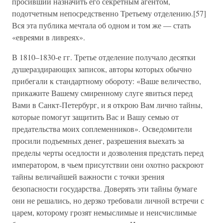
просивший назначить его секретным агентом,
подотчетным непосредственно Третьему отделению.[57]
Вся эта публика мечтала об одном и том же — стать
«евреями в ливреях».
В 1810–1830-е гг. Третье отделение получало десятки
душераздирающих записок, авторы которых обычно
прибегали к стандартному обороту: «Ваше величество,
прикажите Вашему смиренному слуге явиться перед
Вами в Санкт-Петербург, и я открою Вам лично тайны,
которые помогут защитить Вас и Вашу семью от
предательства моих соплеменников». Осведомители
просили подъемных денег, разрешения выехать за
пределы черты оседлости и дозволения предстать перед
императором, в чьем присутствии они охотно раскроют
тайны величайшей важности с точки зрения
безопасности государства. Доверять эти тайны бумаге
они не решались, но дерзко требовали личной встречи с
царем, которому грозят немыслимые и неисчислимые