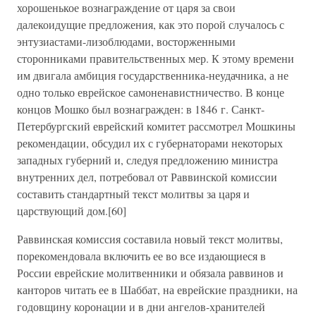
хорошенькое вознаграждение от царя за свои
далекоидущие предложения, как это порой случалось с
энтузиастами-лизоблюдами, восторженными
сторонниками правительственных мер. К этому времени
им двигала амбиция государственника-неудачника, а не
одно только еврейское самоненавистничество. В конце
концов Мошко был вознагражден: в 1846 г. Санкт-
Петербургский еврейский комитет рассмотрел Мошкины
рекомендации, обсудил их с губернаторами некоторых
западных губерний и, следуя предложению министра
внутренних дел, потребовал от Раввинской комиссии
составить стандартный текст молитвы за царя и
царствующий дом.[60]
Раввинская комиссия составила новый текст молитвы,
порекомендовала включить ее во все издающиеся в
России еврейские молитвенники и обязала раввинов и
канторов читать ее в Шаббат, на еврейские праздники, на
годовщину коронации и в дни ангелов-хранителей