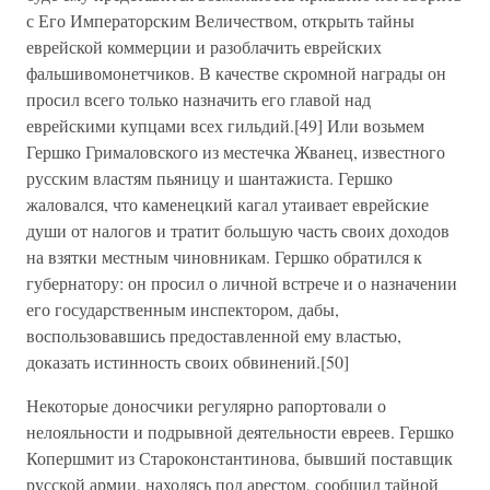
с Его Императорским Величеством, открыть тайны
еврейской коммерции и разоблачить еврейских
фальшивомонетчиков. В качестве скромной награды он
просил всего только назначить его главой над
еврейскими купцами всех гильдий.[49] Или возьмем
Гершко Грималовского из местечка Жванец, известного
русским властям пьяницу и шантажиста. Гершко
жаловался, что каменецкий кагал утаивает еврейские
души от налогов и тратит большую часть своих доходов
на взятки местным чиновникам. Гершко обратился к
губернатору: он просил о личной встрече и о назначении
его государственным инспектором, дабы,
воспользовавшись предоставленной ему властью,
доказать истинность своих обвинений.[50]
Некоторые доносчики регулярно рапортовали о
нелояльности и подрывной деятельности евреев. Гершко
Копершмит из Староконстантинова, бывший поставщик
русской армии, находясь под арестом, сообщил тайной