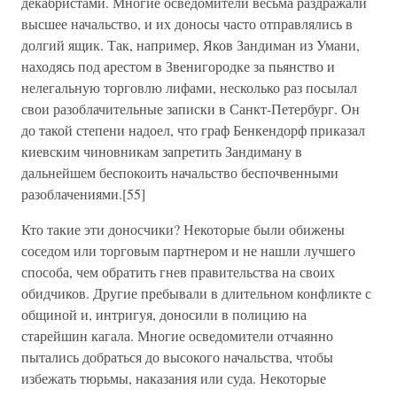
декабристами. Многие осведомители весьма раздражали
высшее начальство, и их доносы часто отправлялись в
долгий ящик. Так, например, Яков Зандиман из Умани,
находясь под арестом в Звенигородке за пьянство и
нелегальную торговлю лифами, несколько раз посылал
свои разоблачительные записки в Санкт-Петербург. Он
до такой степени надоел, что граф Бенкендорф приказал
киевским чиновникам запретить Зандиману в
дальнейшем беспокоить начальство беспочвенными
разоблачениями.[55]
Кто такие эти доносчики? Некоторые были обижены
соседом или торговым партнером и не нашли лучшего
способа, чем обратить гнев правительства на своих
обидчиков. Другие пребывали в длительном конфликте с
общиной и, интригуя, доносили в полицию на
старейшин кагала. Многие осведомители отчаянно
пытались добраться до высокого начальства, чтобы
избежать тюрьмы, наказания или суда. Некоторые