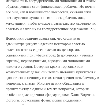
мечтали стать государственными чиновниками и таким
образом решить свои финансовые проблемы. Но почти
все они, как и большинство выкрестов, считали себя
незаслуженно «униженными и оскорбленными»,
жаждущими, чтобы русское правительство наделило их
властью и взяло их на государственное содержание.[56]
Доносчики отлично сознавали, что столичная
администрация уже наделила некоторой властью
отдельно взятых евреев, сделав их цензорами,
советниками при губернаторах (в должности «ученых
евреев»), переводчиками, городскими чиновниками
нижнего уровня. Потерпев крах в торговых или
хозяйственных делах, они теперь пытались прибиться к
единственно ценному и с их точки зрения незыблемому в
империи: к власти. Многие из них обращались к
правительству с одним и тем же вопросом, который
особенно красноречиво сформулировал Хаим Вормс из
Острога, обрусевший французский подданный,