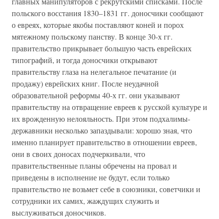
главных манипуляторов с рекрутскими списками. После
польского восстания 1830–1831 гг. доносчики сообщают
о евреях, которые якобы поставляют коней и порох
мятежному польскому панству. В конце 30-х гг.
правительство прикрывает большую часть еврейских
типографий, и тогда доносчики открывают
правительству глаза на нелегальное печатание (и
продажу) еврейских книг. После неудачной
образовательной реформы 40-х гг. они указывают
правительству на отвращение евреев к русской культуре и
их врожденную нелояльность. При этом подхалимы-
державники несколько запаздывали: хорошо зная, что
именно планирует правительство в отношении евреев,
они в своих доносах подчеркивали, что
правительственные планы обречены на провал и
приведены в исполнение не будут, если только
правительство не возьмет себе в союзники, советчики и
сотрудники их самих, жаждущих служить и
выслуживаться доносчиков.