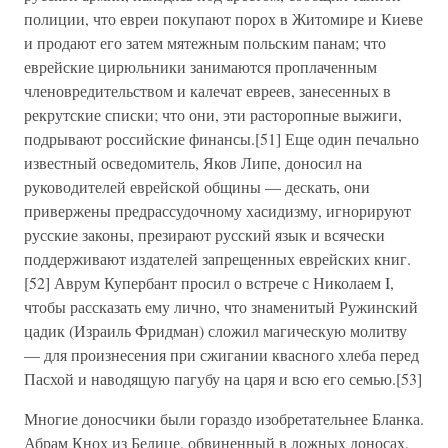
полиции, что евреи покупают порох в Житомире и Киеве
и продают его затем мятежным польским панам; что
еврейские цирюльники занимаются проплаченным
членовредительством и калечат евреев, занесенных в
рекрутские списки; что они, эти расторопные выжиги,
подрывают российские финансы.[51] Еще один печально
известный осведомитель, Яков Липе, доносил на
руководителей еврейской общины — дескать, они
привержены предрассудочному хасидизму, игнорируют
русские законы, презирают русский язык и всячески
поддерживают издателей запрещенных еврейских книг.
[52] Аврум Купербант просил о встрече с Николаем I,
чтобы рассказать ему лично, что знаменитый Ружинский
цадик (Израиль Фридман) сложил магическую молитву
— для произнесения при сжигании квасного хлеба перед
Пасхой и наводящую пагубу на царя и всю его семью.[53]
Многие доносчики были гораздо изобретательнее Бланка.
Абрам Кнох из Белице, обвиненный в ложных доносах,