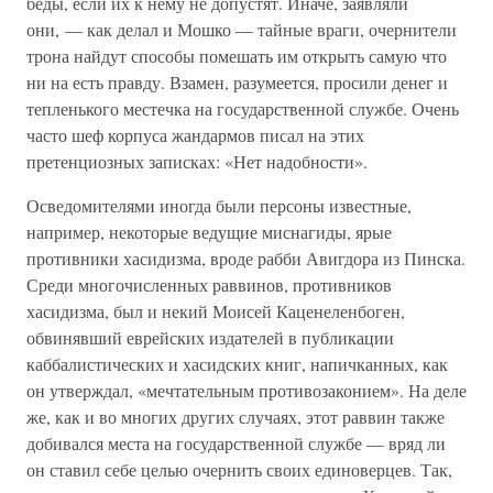
беды, если их к нему не допустят. Иначе, заявляли
они, — как делал и Мошко — тайные враги, очернители
трона найдут способы помешать им открыть самую что
ни на есть правду. Взамен, разумеется, просили денег и
тепленького местечка на государственной службе. Очень
часто шеф корпуса жандармов писал на этих
претенциозных записках: «Нет надобности».
Осведомителями иногда были персоны известные,
например, некоторые ведущие миснагиды, ярые
противники хасидизма, вроде рабби Авигдора из Пинска.
Среди многочисленных раввинов, противников
хасидизма, был и некий Моисей Каценеленбоген,
обвинявший еврейских издателей в публикации
каббалистических и хасидских книг, напичканных, как
он утверждал, «мечтательным противозаконием». На деле
же, как и во многих других случаях, этот раввин также
добивался места на государственной службе — вряд ли
он ставил себе целью очернить своих единоверцев. Так,