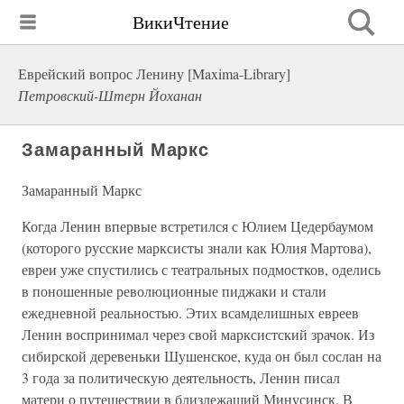
ВикиЧтение
Еврейский вопрос Ленину [Maxima-Library]
Петровский-Штерн Йоханан
Замаранный Маркс
Замаранный Маркс
Когда Ленин впервые встретился с Юлием Цедербаумом
(которого русские марксисты знали как Юлия Мартова),
евреи уже спустились с театральных подмостков, оделись
в поношенные революционные пиджаки и стали
ежедневной реальностью. Этих всамделишных евреев
Ленин воспринимал через свой марксистский зрачок. Из
сибирской деревеньки Шушенское, куда он был сослан на
3 года за политическую деятельность, Ленин писал
матери о путешествии в близлежащий Минусинск. В