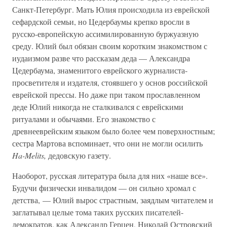
Санкт-Петербург. Мать Юлия происходила из еврейской
сефардской семьи, но Цедербаумы крепко вросли в
русско-европейскую ассимилированную буржуазную
среду. Юлий был обязан своим коротким знакомством с
иудаизмом разве что рассказам деда — Александра
Цедербаума, знаменитого еврейского журналиста-
просветителя и издателя, стоявшего у основ российской
еврейской прессы. Но даже при таком прославленном
деде Юлий никогда не сталкивался с еврейскими
ритуалами и обычаями. Его знакомство с
древнееврейским языком было более чем поверхностным;
сестра Мартова вспоминает, что они не могли осилить
Ha-Melits,
дедовскую газету.
Наоборот, русская литература была для них «наше все».
Будучи физически инвалидом — он сильно хромал с
детства, — Юлий вырос страстным, заядлым читателем и
заглатывал целые тома таких русских писателей-
демократов, как Александр Герцен, Николай Островский