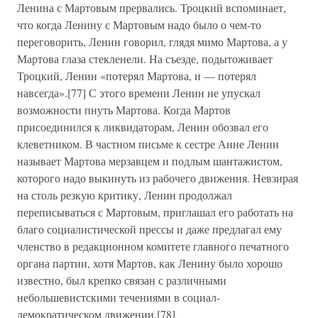
Ленина с Мартовым прервались. Троцкий вспоминает,
что когда Ленину с Мартовым надо было о чем-то
переговорить, Ленин говорил, глядя мимо Мартова, а у
Мартова глаза стекленели. На съезде, подытоживает
Троцкий, Ленин «потерял Мартова, и — потерял
навсегда».[77] С этого времени Ленин не упускал
возможности пнуть Мартова. Когда Мартов
присоединился к ликвидаторам, Ленин обозвал его
клеветником. В частном письме к сестре Анне Ленин
называет Мартова мерзавцем и подлым шантажистом,
которого надо выкинуть из рабочего движения. Невзирая
на столь резкую критику, Ленин продолжал
переписываться с Мартовым, приглашал его работать на
благо социалистической прессы и даже предлагал ему
членство в редакционном комитете главного печатного
органа партии, хотя Мартов, как Ленину было хорошо
известно, был крепко связан с различными
небольшевистскими течениями в социал-
демократическом движении.[78]