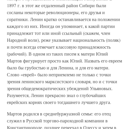
1897 г. в этот же отдаленный район Сибири были
сосланы некоторые революционеры, его друзья и
соратники. Ленин кратко останавливается на положении
каждого из них. Иногда он упоминает, к какой партии
принадлежит тот или иной ссыльный (скажем, член
Народной воли), реже указывает национальность (поляк)
и почти всегда отмечает классовую принадлежность
(рабочий). В одном из таких писем к матери Юлий
Мартов фигурирует просто как Юлий. Назвать его евреем
было бы грубостью и для Ленина, и для его матери.
Слово «еврей» было неприемлемо не только с точки
зрения ленинского марксистского словаря, но и с точки
зрения общедемократических убеждений Ульяновых.
Разумеется, Ленин прекрасно знал о глубочайших
еврейских корнях своего тогдашнего лучшего друга.
Мартов родился в среднебуржуазной семье: его отец
служил в Русской торгово-пароходной компании в
Константинополе, позднее переехал в Одессу и затем в