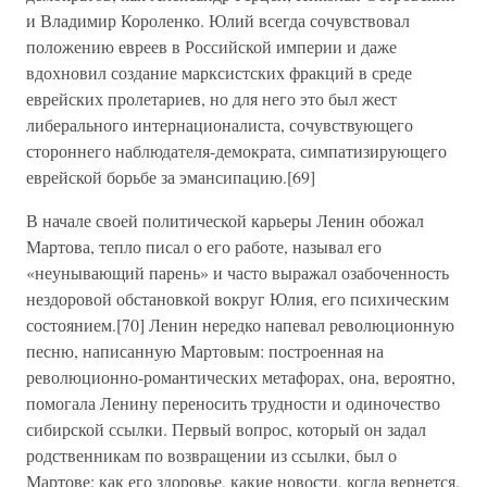
и Владимир Короленко. Юлий всегда сочувствовал
положению евреев в Российской империи и даже
вдохновил создание марксистских фракций в среде
еврейских пролетариев, но для него это был жест
либерального интернационалиста, сочувствующего
стороннего наблюдателя-демократа, симпатизирующего
еврейской борьбе за эмансипацию.[69]
В начале своей политической карьеры Ленин обожал
Мартова, тепло писал о его работе, называл его
«неунывающий парень» и часто выражал озабоченность
нездоровой обстановкой вокруг Юлия, его психическим
состоянием.[70] Ленин нередко напевал революционную
песню, написанную Мартовым: построенная на
революционно-романтических метафорах, она, вероятно,
помогала Ленину переносить трудности и одиночество
сибирской ссылки. Первый вопрос, который он задал
родственникам по возвращении из ссылки, был о
Мартове: как его здоровье, какие новости, когда вернется.