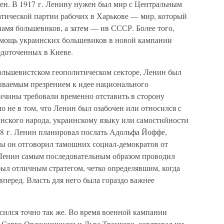
ен. В 1917 г. Ленину нужен был мир с Центральным
тической партии рабочих в Харькове — мир, который
амя большевиков, а затем — ив СССР. Более того,
мощь украинских большевиков в новой кампании
едоточенных в Киеве.
большевистском геополитическом секторе, Ленин был
ываемым презрением к идее национального
ичины требовали временно отставить в сторону
 не в том, что Ленин был озабочен или относился с
нского народа, украинскому языку или самостийности
18 г. Ленин планировал послать Адольфа Йоффе,
бы он отговорил тамошних социал-демократов от
 Ленин самым последовательным образом проводил
ыл отличным стратегом, четко определявшим, когда
 вперед. Власть для него была гораздо важнее
сился точно так же. Во время военной кампании
л Серго Орджоникидзе и Льва Троцкого, советовал им