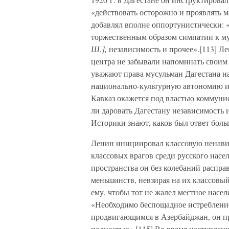
«действовать осторожно и проявлять 
добавлял вполне оппортунистически: 
торжественным образом симпатии к му
Ш.],
независимость и прочее».[113] Ле
центра не забывали напоминать своим
уважают права мусульман Дагестана н
национально-культурную автономию и
Кавказ окажется под властью коммунис
ли даровать Дагестану независимость 
Историки знают, каков был ответ бол
Ленин инициировал классовую ненавис
классовых врагов среди русского насе
пространства он без колебаний распр
меньшинств, невзирая на их классовый
ему, чтобы тот не жалел местное насел
«Необходимо беспощадное истребление
продвигающимся в Азербайджан, он п
полностью».[115] Во время наступлен