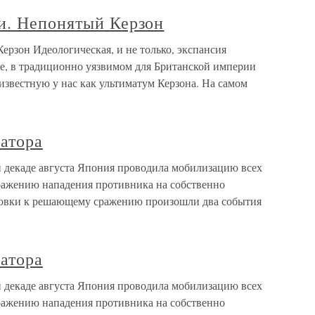
и. Непонятый Керзон
рзон Идеологическая, и не только, экспансия
ке, в традиционно уязвимом для Британской империи
известную у нас как ультиматум Керзона. На самом
атора
й декаде августа Япония проводила мобилизацию всех
тражению нападения противника на собственно
товки к решающему сражению произошли два события
атора
й декаде августа Япония проводила мобилизацию всех
тражению нападения противника на собственно