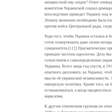
ненавистной ему опции? Ответ очевид
комитетом Украинской социал-демокра
впоследствии приведет Украину под зн
Ленину жизненно необходима была по
против войск Центральной рады, соср
Ради того, чтобы Украина осталась в 
готов пожертвовать даже своим нескр
суверенитета.[112] Прагматические пр
принцип чистоты идеологии. Дело было
сочувствием к самоопределению украи
Украины. Всего лишь год спустя, в 19
опытного дипломата, на Украину, что
мысли об украинской независимости.
имперскую политику. Кроме того, он б
останавливаться, а когда продвигаться
марксизма.
К другим этническим группам он отно
1920 г. в Дагестане он инструктирова