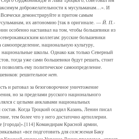
максимум доброжелательности к мусульманам…». И
«Всячески демонстрируйте и притом самым
сульманам, их автономию [так в оригинале. —
Й. П.-
нин особенно настаивал на том, чтобы большевики из
 северокавказским коллегам: русские большевики
а самоопределение, национальную культуру,
 национальные школы. Однако как только Северный
тов, тогда уже сами большевики будут решать, стоит
и позволять ему политическое самоопределение.
ьшевиков: решительное
нет.
ть и ратовал за безоговорочное уничтожение
ления, но за пределами русского национального
авлялся с целыми анклавами национальных
 состав. Когда Троцкий осадил Казань, Ленин писал
ение, тем более что у него достаточно артиллерии.
 [города]».[114] Командирам Красной армии,
риказывал «все подготовить для
сожжения
Баку
ия Красной армии на Украине Ленин предлагал «евреев