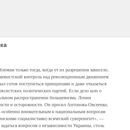
ка
емам только тогда, когда от их разрешения зависело,
ьшевистский контроль над революционным движением
был готов поступиться принципами и даже отказаться
ксистских политических партий. Если дело шло о
льном распространении большевизма, Ленин
ности и осторожности. Он просил Антонова-Овсеенко,
ть особенно внимательным к национальным вопросам
аинскими социалистами) всяческий суверенитет», —
 задаться вопросом о независимости Украины, столь