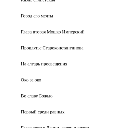
Город его мечты
Глава вторая Мошко Имперский
Проклятье Староконстантинова
На алтарь просвещения
Око за око
Во славу Божью
Первый среди равных
Глава третья Ленин, евреи и власть