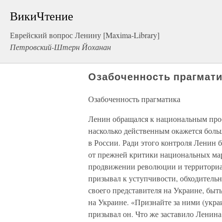
ВикиЧтение
Еврейский вопрос Ленину [Maxima-Library]
Петровский-Штерн Йоханан
Озабоченность прагмати
Озабоченность прагматика
Ленин обращался к национальным пробл
насколько действенным окажется бол
в России. Ради этого контроля Ленин 
от прежней критики национальных мар
продвижении революции и территориа
призывал к уступчивости, обходитель
своего представителя на Украине, бы
на Украине. «Признайте за ними (укр
призывал он. Что же заставило Ленина