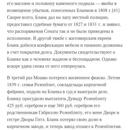
его магазин и половину каменного подвала — якобы в
возмещение убытков, понесенных Бланком в 1808 г.[41]
Скорее всего, Бланк дал на лапу местной полиции,
предоставил судебные бумаги от 1827 и 1831 г. и заявил,
что распоряжения Сената так и не были приведены в
исполнение. В другой тяжбе с житомирским евреем
Бланк добился конфискации мебели и пианино должника
в счет покрытия долга. Документы свидетельствуют о
Бланке как о человеке жадном и беспощадном. Однако
вскоре удача снова от него отвернулась.
В третий раз Мошко потерпел жизненное фиаско. Летом
1839 г. семья Розенблит, совладельцы кирпичной
фабрики, подали на Бланка в суд и выиграли дело.
Бланку присудили выплатить Дувиду Розенблиту
425 руб. серебром и еще 360 руб. серебром его
родственникам Габриэлю Розенблиту, его жене Дворе и
сестре Дворы Гитл. Бланк потерял свою долю в
кирпичном заводе, и теперь завод отошел к Розенблитам.