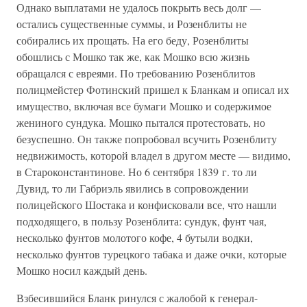
Однако выплатами не удалось покрыть весь долг —
остались существенные суммы, и Розенблиты не
собирались их прощать. На его беду, Розенблиты
обошлись с Мошко так же, как Мошко всю жизнь
обращался с евреями. По требованию Розенблитов
полицмейстер Фотинский пришел к Бланкам и описал их
имущество, включая все бумаги Мошко и содержимое
жениного сундука. Мошко пытался протестовать, но
безуспешно. Он также попробовал всучить Розенблиту
недвижимость, которой владел в другом месте — видимо,
в Староконстантинове. Но 6 сентября 1839 г. то ли
Дувид, то ли Габриэль явились в сопровождении
полицейского Шостака и конфисковали все, что нашли
подходящего, в пользу Розенблита: сундук, фунт чая,
несколько фунтов молотого кофе, 4 бутыли водки,
несколько фунтов турецкого табака и даже очки, которые
Мошко носил каждый день.
Взбесившийся Бланк ринулся с жалобой к генерал-