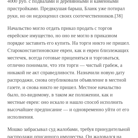
4000 руб. с подвалами и деревянными и каменными
пристройками. Предвкушая барыш, Бланк уже потирал
руки, но он недооценил своих соотечественников.[38]
Начальство могло отдать приказ продать с торгов
еврейское имущество, но оно не могло в приказном
порядке заставить его купить. На торги никто не пришел.
Староконстантиновские евреи, как и евреи близлежащих
местечек, всегда готовые приценяться и торговаться,
отлично понимали, что эти торги — чистый грабеж, а
никакой не акт справедливости. Назначили новую дату
распродажи, снова опубликовали объявление в местной
газете, и снова никто не пришел. Местное начальство
было, по-видимому, в таком же положении, как и
местные евреи: оно искало и нашло способ исполнить
высочайшее предписание — и одновременно уйти от его
исполнения.
Мошко забрасывал суд жалобами, требуя принудительной
распродажи описанного имущества. Он жаловался на