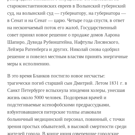
староконстантиновских евреев в Волынский губернский
суд, на волынский суд — губернатору, на губернатора —
в Сенат и на Сенат — царю. Четыре года спустя, в ответ
на нескончаемый поток его жалоб, Государственный
совет принял новое решение о продаже домов Аарона
Шапиро, Дувида Рубинштейна, Нафтулы Лисянского,
Лейзера Ратенберга и других. Николай снова одобрил
решение и повелел местным властям принять энергичные
меры к исполнению.
В это время Бланков постигло новое несчастье:
трагически погиб старший сын Дмитрий. Летом 1831 г. в
Санкт Петербурге вспыхнула эпидемия холеры, унесшая
жизнь около 5000 человек. Подозревая врачей и
подстегиваемые ксенофобскими предрассудками,
взбунтовавшиеся питерские толпы атаковали
больничный медицинский персонал, повинный, с точки
зрения простых обывателей, в высокой смертности среди
жителей города. В конце июня озверевшие городские