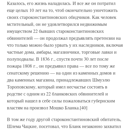
Казалось, его жизнь наладилась. И все же он потратил
еще целых 10 лет на то, чтоб окончательно уничтожить
своих староконстантиновских обидчиков. Как человек
мстительный, он не удовлетворился недвижимым
имуществом 22 бывших староконстантиновских
обвинителей — он продолжал предъявлять претензии на
что только можно было урвать у их наследников, включая
частные дома, амбары, магазинчики, торговые лавки и
полуподвалы. В 1836 г., спустя почти 30 лет после
пожара 1808 г., он предъявил права — все по тому же
сенатскому решению — на один из каменных домов и
два каменных магазина, принадлежавших Шмуэлю
Тороповскому, который имел несчастье состоять в
родстве с одним из 22 бланковских обвинителей и
который нашел в себе силы пожаловаться губернским
властям на произвол Мошко Бланка.[40]
В том же году другой староконстантиновский обитатель,
Шлема Чацкие, посетовал, что Бланк незаконно захватил