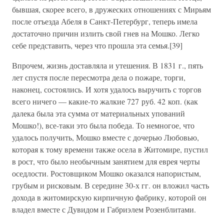
бывшая, скорее всего, в дружеских отношениях с Мирьям
после отъезда Абеля в Санкт-Петербург, теперь имела
достаточно причин излить свой гнев на Мошко. Легко
себе представить, через что прошла эта семья.[39]
Впрочем, жизнь доставляла и утешения. В 1831 г., пять
лет спустя после пересмотра дела о пожаре, торги,
наконец, состоялись. И хотя удалось выручить с торгов
всего ничего — какие-то жалкие 727 руб. 42 коп. (как
далека была эта сумма от материальных упований
Мошко!), все-таки это была победа. То немногое, что
удалось получить, Мошко вместе с дочерью Любовью,
которая к тому времени также осела в Житомире, пустил
в рост, что было необычным занятием для еврея черты
оседлости. Ростовщиком Мошко оказался напористым,
грубым и рисковым. В середине 30-х гг. он вложил часть
дохода в житомирскую кирпичную фабрику, которой он
владел вместе с Дувидом и Габриэлем Розенблитами.