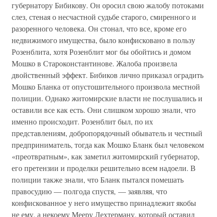
губернатору Бибикову. Он оросил свою жалобу потоками
слез, стеная о несчастной судьбе старого, смиренного и
разоренного человека. Он стонал, что все, кроме его
недвижимого имущества, было конфисковано в пользу
Розенблита, хотя Розенблит мог бы обойтись и домом
Мошко в Староконстантинове. Жалоба произвела
двойственный эффект. Бибиков лично приказал оградить
Мошко Бланка от опустошительного произвола местной
полиции. Однако житомирские власти не послушались и
оставили все как есть. Они слишком хорошо знали, что
именно происходит. Розенблит был, по их
представлениям, добропорядочный обыватель и честный
предприниматель, тогда как Мошко Бланк был человеком
«преотвратным», как заметил житомирский губернатор,
его претензии и проделки решительно всем надоели. В
полиции также знали, что Бланк пытался помешать
правосудию — полгода спустя, — заявляя, что
конфискованное у него имущество принадлежит якобы
не ему, а некоему Мееру Лехтерману, который оставил