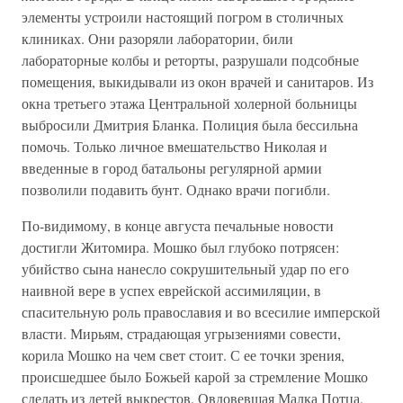
элементы устроили настоящий погром в столичных
клиниках. Они разоряли лаборатории, били
лабораторные колбы и реторты, разрушали подсобные
помещения, выкидывали из окон врачей и санитаров. Из
окна третьего этажа Центральной холерной больницы
выбросили Дмитрия Бланка. Полиция была бессильна
помочь. Только личное вмешательство Николая и
введенные в город батальоны регулярной армии
позволили подавить бунт. Однако врачи погибли.
По-видимому, в конце августа печальные новости
достигли Житомира. Мошко был глубоко потрясен:
убийство сына нанесло сокрушительный удар по его
наивной вере в успех еврейской ассимиляции, в
спасительную роль православия и во всесилие имперской
власти. Мирьям, страдающая угрызениями совести,
корила Мошко на чем свет стоит. С ее точки зрения,
происшедшее было Божьей карой за стремление Мошко
сделать из детей выкрестов. Овдовевшая Малка Потца,