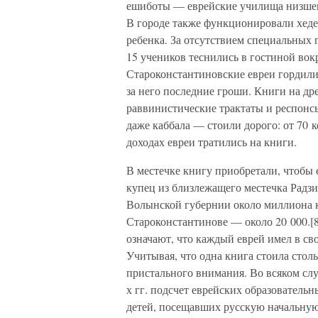
ешиботы — еврейские училища низшего
В городе также функционировали хеде
ребенка. За отсутствием специальных
15 учеников теснились в гостиной вок
Староконстантиновские евреи гордил
за него последние гроши. Книги на д
раввинистические трактаты и респонсы
даже каббала — стоили дорого: от 70 к
доходах евреи тратились на книги.
В местечке книгу приобретали, чтобы е
купец из близлежащего местечка Радзи
Волынской губернии около миллиона к
Староконстантинове — около 20 000.[8
означают, что каждый еврей имел в св
Учитывая, что одна книга стоила столь
пристального внимания. Во всяком слу
х гг. подсчет еврейских образователь
детей, посещавших русскую начальную