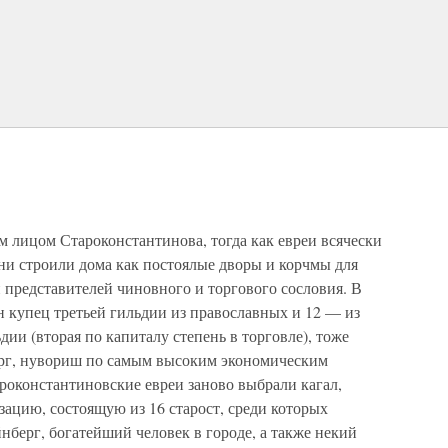
 лицом Староконстантинова, тогда как евреи всячески
ни строили дома как постоялые дворы и корчмы для
редставителей чиновного и торгового сословия. В
ин купец третьей гильдии из православных и 12 — из
дии (вторая по капиталу степень в торговле), тоже
ерг, нувориш по самым высоким экономическим
ароконстантиновские евреи заново выбрали кагал,
цию, состоящую из 16 старост, среди которых
берг, богатейший человек в городе, а также некий