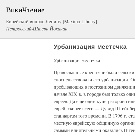
ВикиЧтение
Еврейский вопрос Ленину [Maxima-Library]
Петровский-Штерн Йоханан
Урбанизация местечка
Урбанизация местечка
Православные крестьяне были сельским
споспешествовали его урбанизации. О
пребывающих в постоянном движении п
начале XIX в. в городе был только од
евреев. Да еще один купец второй гиль
еврей, скорее всего — Дувид Штейнб
стандартам того времени. В 1796 г. ст
местную еврейскую общинную организа
самыми влиятельными оказались Штейн