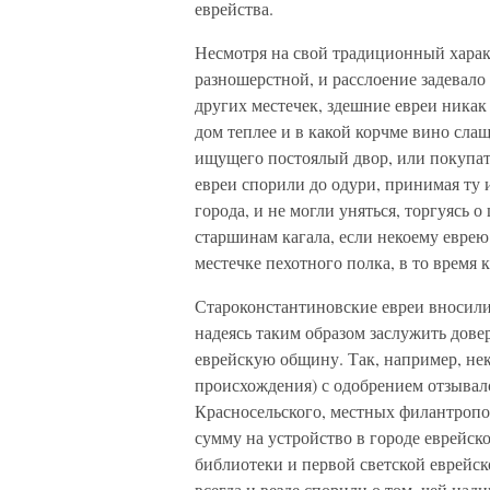
еврейства.
Несмотря на свой традиционный харак
разношерстной, и расслоение задевало
других местечек, здешние евреи ника
дом теплее и в какой корчме вино слащ
ищущего постоялый двор, или покупат
евреи спорили до одури, принимая ту
города, и не могли уняться, торгуясь 
старшинам кагала, если некоему еврею
местечке пехотного полка, в то время к
Староконстантиновские евреи вносили
надеясь таким образом заслужить дове
еврейскую общину. Так, например, не
происхождения) с одобрением отзывал
Красносельского, местных филантропо
сумму на устройство в городе еврейск
библиотеки и первой светской еврейск
всегда и везде спорили о том, чей ца