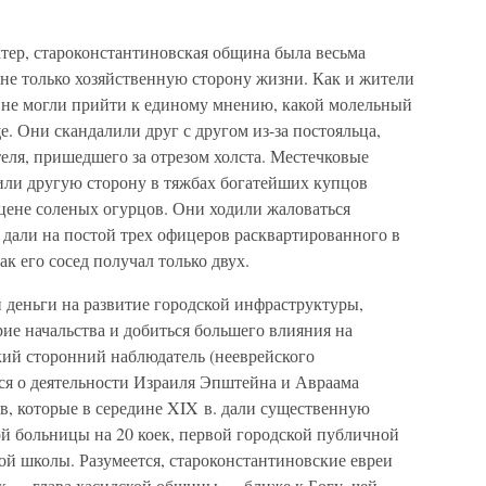
тер, староконстантиновская община была весьма
 не только хозяйственную сторону жизни. Как и жители
к не могли прийти к единому мнению, какой молельный
е. Они скандалили друг с другом из-за постояльца,
еля, пришедшего за отрезом холста. Местечковые
 или другую сторону в тяжбах богатейших купцов
о цене соленых огурцов. Они ходили жаловаться
 дали на постой трех офицеров расквартированного в
ак его сосед получал только двух.
 деньги на развитие городской инфраструктуры,
рие начальства и добиться большего влияния на
кий сторонний наблюдатель (нееврейского
ся о деятельности Израиля Эпштейна и Авраама
в, которые в середине XIX в. дали существенную
ой больницы на 20 коек, первой городской публичной
ой школы. Разумеется, староконстантиновские евреи
дик — глава хасидской общины — ближе к Богу, чей