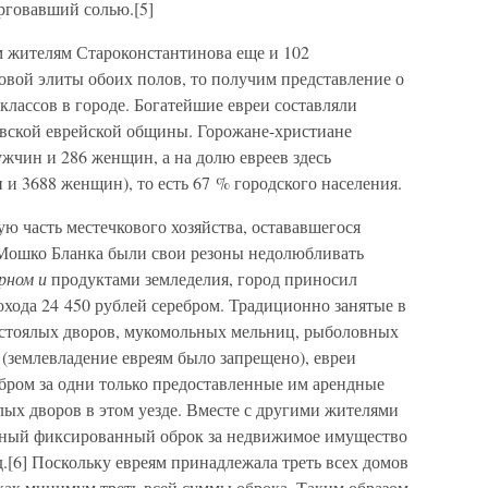
рговавший солью.[5]
 жителям Староконстантинова еще и 102
овой элиты обоих полов, то получим представление о
классов в городе. Богатейшие евреи составляли
вской еврейской общины. Горожане-христиане
жчин и 286 женщин, а на долю евреев здесь
 и 3688 женщин), то есть 67 % городского населения.
ую часть местечкового хозяйства, остававшегося
 Мошко Бланка были свои резоны недолюбливать
рном и
продуктами земледелия, город приносил
охода 24 450 рублей серебром. Традиционно занятые в
постоялых дворов, мукомольных мельниц, рыболовных
 (землевладение евреям было запрещено), евреи
ебром за одни только предоставленные им арендные
ых дворов в этом уезде. Вместе с другими жителями
ный фиксированный оброк за недвижимое имущество
.[6] Поскольку евреям принадлежала треть всех домов
 как минимум треть всей суммы оброка. Таким образом,