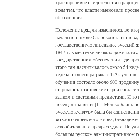
красноречивое свидетельство традици
всем тем, что власти именовали просв
образования.
Положение вряд ли изменилось во второ
начальной школе Староконстантинова,
государственную лицензию, русский я
1847 г. в местечке не было даже талм
государственном обеспечении, где пре
этого там насчитывалось около 54 хедер
хедера низшего разряда с 1434 ученик
обучении состояло около 600 продвинут
староконстантиновские евреи согласи
языком и светскими предметами. И то 
посещали занятия.[11] Мошко Бланк п
русскую культуру была бы единствен
затхлого еврейского мирка, безнадежн
оскорбительных предрассудках. Не уди
большом русском административном го