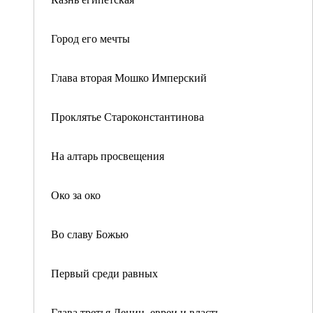
Город его мечты
Глава вторая Мошко Имперский
Проклятье Староконстантинова
На алтарь просвещения
Око за око
Во славу Божью
Первый среди равных
Глава третья Ленин, евреи и власть