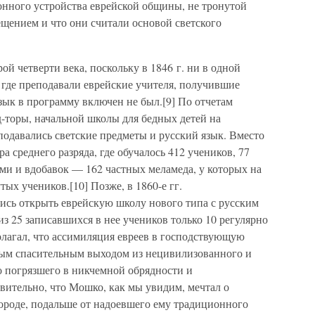
онного устройства еврейской общины, не тронутой
ещением и что они считали основой светского
й четверти века, поскольку в 1846 г. ни в одной
 где преподавали еврейские учителя, получившие
зык в программу включен не был.[9] По отчетам
уд-торы, начальной школы для бедных детей на
подавались светские предметы и русский язык. Вместо
а среднего разряда, где обучалось 412 учеников, 77
ами и вдобавок — 162 частных меламеда, у которых на
ых учеников.[10] Позже, в 1860-е гг.
лись открыть еврейскую школу нового типа с русским
из 25 записавшихся в нее учеников только 10 регулярно
олагал, что ассимиляция евреев в господствующую
ным спасительным выходом из нецивилизованного и
о погрязшего в никчемной обрядности и
вительно, что Мошко, как мы увидим, мечтал о
роде, подальше от надоевшего ему традиционного