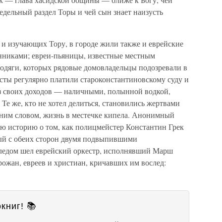
дельный раздел Торы и чей сын знает наизусть
и изучающих Тору, в городе жили также и еврейские
нниками; евреи-пьяницы, известные местным
одяги, которых рядовые домовладельцы подозревали в
сты регулярно платили староконстантиновскому суду и
 своих доходов — наличными, полынной водкой,
Те же, кто не хотел делиться, становились жертвами
дним словом, жизнь в местечке кипела. Анонимный
ую историю о том, как полицмейстер Константин Грек
ый с обеих сторон двумя подвыпившими
следом шел еврейский оркестр, исполнявший Марш
орожан, евреев и христиан, кричавших им вослед:
книг! 📚