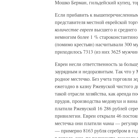
Мошко Берман, гильдейский купец, то
Если прибавить к вышеперечисленным
представителя местной еврейской торг
количестве евреев
высшего и среднего 
немногим более 1 % староконстантино
(помимо крестьян) насчитывали 300 му
приходилось 7313 (из них 3625 мужчин
Евреи несли ответственность за больш
заурядным и недоразвитым. Так что у
родное местечко. Без учета торговли
зе
ежегодно в казну Ржевуской чистого д
такой отрасли хозяйства, как аренда 
прудов, производства медовухи и вина
платили Ржевуской 16 286 рублей сер
привилегии. Евреи открыли 46 постоял
местечка они платили
чинш
— регуляр
— примерно 8163 рубля серебром в год
в городе, они, по видимости, вносили