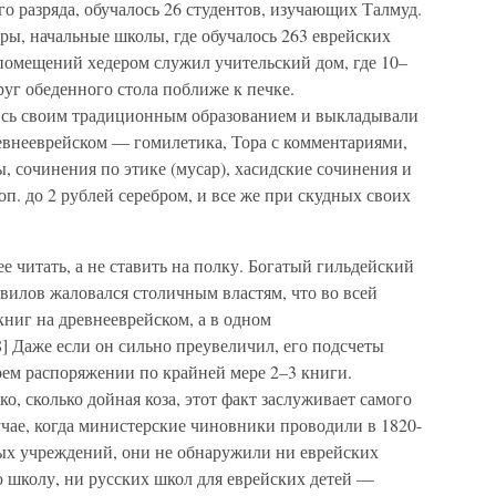
 разряда, обучалось 26 студентов, изучающих Талмуд.
ры, начальные школы, где обучалось 263 еврейских
 помещений хедером служил учительский дом, где 10–
руг обеденного стола поближе к печке.
ись своим традиционным образованием и выкладывали
ревнееврейском — гомилетика, Тора с комментариями,
, сочинения по этике (мусар), хасидские сочинения и
оп. до 2 рублей серебром, и все же при скудных своих
е читать, а не ставить на полку. Богатый гильдейский
вилов жаловался столичным властям, что во всей
ниг на древнееврейском, а в одном
] Даже если он сильно преувеличил, его подсчеты
оем распоряжении по крайней мере 2–3 книги.
ко, сколько дойная коза, этот факт заслуживает самого
чае, когда министерские чиновники проводили в 1820-
ных учреждений, они не обнаружили ни еврейских
 школу, ни русских школ для еврейских детей —