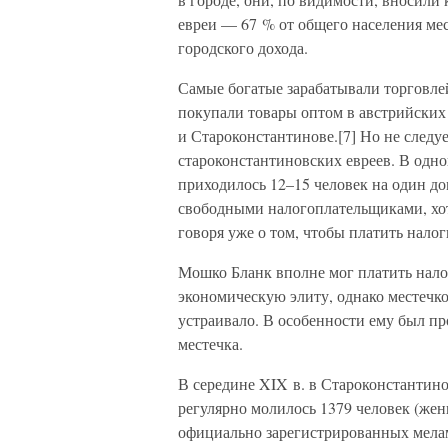
евреи — 67 % от общего населения ме
городского дохода.
Самые богатые зарабатывали торговле
покупали товары оптом в австрийских
и Староконстантинове.[7] Но не следу
староконстантиновских евреев. В одной
приходилось 12–15 человек на один дом
свободными налогоплательщиками, хот
говоря уже о том, чтобы платить налог
Мошко Бланк вполне мог платить нало
экономическую элиту, однако местечко,
устраивало. В особенности ему был п
местечка.
В середине XIX в. в Староконстантино
регулярно молилось 1379 человек (жен
официально зарегистрированных мела