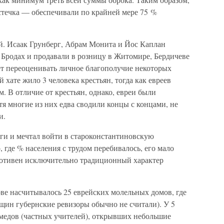
стечка — обеспечивали по крайней мере 75 %
й. Исаак Грунберг, Абрам Монита и Йос Каплан
 Бродах и продавали в розницу в Житомире, Бердичеве
ет переоценивать личное благополучие некоторых
 хате жило 3 человека крестьян, тогда как евреев
. В отличие от крестьян, однако, евреи были
я многие из них едва сводили концы с концами, не
и.
ги и мечтал войти в староконстантиновскую
 где % населения с трудом перебивалось, его мало
ротивен исключительно традиционный характер
ве насчитывалось 25 еврейских молельных домов, где
щин губернские ревизоры обычно не считали). У 5
медов (частных учителей), открывших небольшие