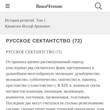
ВикиЧтение
История религий. Том 1
Крывелев Иосиф Аронович
РУССКОЕ СЕКТАНТСТВО (72)
РУССКОЕ СЕКТАНТСТВО (72)
От прежних времен рассматриваемый период
унаследовал ряд сектантских форм, претерпевших в
дальнейшем многообразную эволюцию: духоборчество,
молоканство, субботничество, скопчество и, наконец,
христовство («хлыстовство»). В XIX в. возникли секты
иеговистов-ильинцев, еноховцев, малеванцев,
иоаннитов, постников, трезвенников, толстовцев.
Последние две могут считаться не столько религиозными
сектами, сколько обществами этической пропаганды, хотя