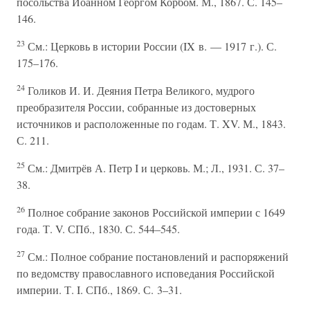
посольства Иоанном Георгом Корбом. М., 1867. С. 145–
146.
23
См.: Церковь в истории России (IX в. — 1917 г.). С.
175–176.
24
Голиков И. И. Деяния Петра Великого, мудрого
преобразителя России, собранные из достоверных
источников и расположенные по годам. Т. XV. М., 1843.
С. 211.
25
См.: Дмитрёв А. Петр I и церковь. М.; Л., 1931. С. 37–
38.
26
Полное собрание законов Российской империи с 1649
года. Т. V. СПб., 1830. С. 544–545.
27
См.: Полное собрание постановлений и распоряжений
по ведомству православного исповедания Российской
империи. Т. I. СПб., 1869. С. 3–31.