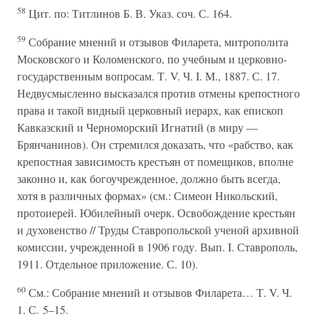
58
Цит. по: Титлинов Б. В. Указ. соч. С. 164.
59
Собрание мнений и отзывов Филарета, митрополита
Московского и Коломенского, по учебным и церковно-
государственным вопросам. Т. V. Ч. I. М., 1887. С. 17.
Недвусмысленно высказался против отмены крепостного
права и такой видный церковный иерарх, как епископ
Кавказский и Черноморский Игнатий (в миру —
Брянчанинов). Он стремился доказать, что «рабство, как
крепостная зависимость крестьян от помещиков, вполне
законно и, как богоучрежденное, должно быть всегда,
хотя в различных формах» (см.: Симеон Никольский,
протоиерей. Юбилейный очерк. Освобождение крестьян
и духовенство // Труды Ставропольской ученой архивной
комиссии, учрежденной в 1906 году. Вып. I. Ставрополь,
1911. Отдельное приложение. С. 10).
60
См.: Собрание мнений и отзывов Филарета… Т. V. Ч.
1. С. 5–15.