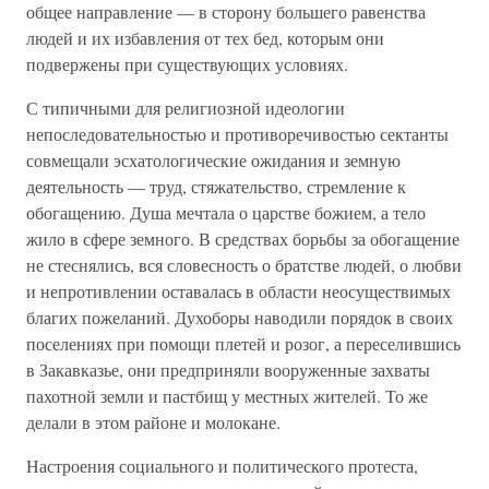
общее направление — в сторону большего равенства
людей и их избавления от тех бед, которым они
подвержены при существующих условиях.
С типичными для религиозной идеологии
непоследовательностью и противоречивостью сектанты
совмещали эсхатологические ожидания и земную
деятельность — труд, стяжательство, стремление к
обогащению. Душа мечтала о царстве божием, а тело
жило в сфере земного. В средствах борьбы за обогащение
не стеснялись, вся словесность о братстве людей, о любви
и непротивлении оставалась в области неосуществимых
благих пожеланий. Духоборы наводили порядок в своих
поселениях при помощи плетей и розог, а переселившись
в Закавказье, они предприняли вооруженные захваты
пахотной земли и пастбищ у местных жителей. То же
делали в этом районе и молокане.
Настроения социального и политического протеста,