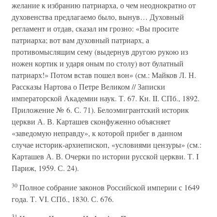
желание к избранию патриарха, о чем неоднократно от
духовенства предлагаемо было, вынув… Духовный
регламент и отдав, сказал им грозно: «Вы просите
патриарха; вот вам духовный патриарх, а
противомыслящим сему (выдернув другою рукою из
ножен кортик и ударя оным по столу) вот булатный
патриарх!» Потом встав пошел вон» (см.: Майков Л. Н.
Рассказы Нартова о Петре Великом // Записки
императорской Академии наук. Т. 67. Кн. II. СПб., 1892.
Приложение № 6. С. 71). Белоэмигрантский историк
церкви А. В. Карташев сконфуженно объясняет
«заведомую неправду», к которой прибег в данном
случае историк-архиепископ, «условиями цензуры» (см.:
Карташев А. В. Очерки по истории русской церкви. Т. I
Париж, 1959. С. 24).
30
Полное собрание законов Российской империи с 1649
года. Т. VI. СПб., 1830. С. 676.
31