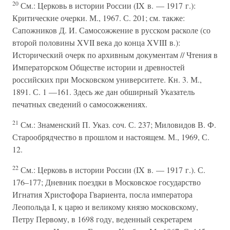
20
См.: Церковь в истории России (IX в. — 1917 г.):
Критические очерки. М., 1967. С. 201; см. также:
Сапожников Д. И. Самосожжение в русском расколе (со
второй половины XVII века до конца XVIII в.):
Исторический очерк по архивным документам // Чтения в
Императорском Обществе истории и древностей
российских при Московском университете. Кн. 3. М.,
1891. С. 1 —161. Здесь же дан обширный Указатель
печатных сведений о самосожжениях.
21
См.: Знаменский П. Указ. соч. С. 237; Миловидов В. Ф.
Старообрядчество в прошлом и настоящем. М., 1969, С.
12.
22
См.: Церковь в истории России (IX в. — 1917 г.). С.
176–177; Дневник поездки в Московское государство
Игнатия Христофора Гвариента, посла императора
Леопольда I, к царю и великому князю московскому,
Петру Первому, в 1698 году, веденный секретарем