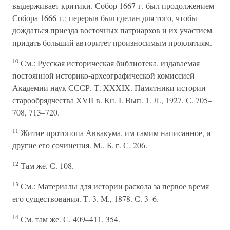
выдерживает критики. Собор 1667 г. был продолжением
Собора 1666 г.; перерыв был сделан для того, чтобы
дождаться приезда восточных патриархов и их участием
придать больший авторитет произносимым проклятиям.
10
См.: Русская историческая библиотека, издаваемая
постоянной историко-археографической комиссией
Академии наук СССР. Т. XXXIX. Памятники истории
старообрядчества XVII в. Кн. I. Вып. 1. Л., 1927. С. 705–
708, 713–720.
11
Житие протопопа Аввакума, им самим написанное, и
другие его сочинения. М., Б. г. С. 206.
12
Там же. С. 108.
13
См.: Материалы для истории раскола за первое время
его существования. Т. 3. М., 1878. С. 3–6.
14
См. там же. С. 409–411, 354.