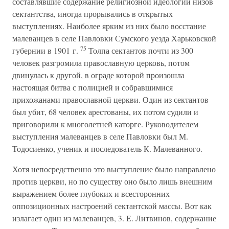
составлявшие содержание религиозной идеологии низов
сектантства, иногда прорывались в открытых
выступлениях. Наиболее ярким из них было восстание
малеванцев в селе Павловки Сумского уезда Харьковской
75
губернии в 1901 г.
Толпа сектантов почти из 300
человек разгромила православную церковь, потом
двинулась к другой, в ограде которой произошла
настоящая битва с полицией и собравшимися
прихожанами православной церкви. Один из сектантов
был убит, 68 человек арестованы, их потом судили и
приговорили к многолетней каторге. Руководителем
выступления малеванцев в селе Павловки был М.
Тодосиенко, ученик и последователь К. Малеванного.
Хотя непосредственно это выступление было направлено
против церкви, но по существу оно было лишь внешним
выражением более глубоких и всесторонних
оппозиционных настроений сектантской массы. Вот как
излагает один из малеванцев, 3. Е. Литвинов, содержание