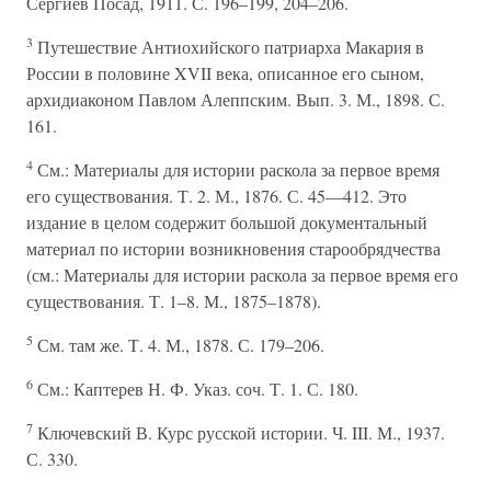
Сергиев Посад, 1911. С. 196–199, 204–206.
3
Путешествие Антиохийского патриарха Макария в
России в половине XVII века, описанное его сыном,
архидиаконом Павлом Алеппским. Вып. 3. М., 1898. С.
161.
4
См.: Материалы для истории раскола за первое время
его существования. Т. 2. М., 1876. С. 45—412. Это
издание в целом содержит большой документальный
материал по истории возникновения старообрядчества
(см.: Материалы для истории раскола за первое время его
существования. Т. 1–8. М., 1875–1878).
5
См. там же. Т. 4. М., 1878. С. 179–206.
6
См.: Каптерев Н. Ф. Указ. соч. Т. 1. С. 180.
7
Ключевский В. Курс русской истории. Ч. III. М., 1937.
С. 330.