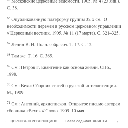
Московские церковные ведомости. 1905. № 4 (23 янв.).
С. 38.
66
Опубликованную платформу группы 32-х см.: О
необходимости перемен в русском церковном управлении
// Церковный вестник. 1905. № 11 (17 марта). С. 321–325.
67
Ленин В. И. Полн. собр. соч. Т. 17. С. 12.
68
Там же. Т. 16. С. 365.
69
См.: Петров Г. Евангелие как основа жизни. СПб.,
1898.
70
См.: Вехи: Сборник статей о русской интеллигенции.
М., 1909.
71
См.: Антоний, архиепископ. Открытое письмо авторам
сборника «Вехи» // Слово. 1909. 10 мая.
72
←
→
Фактический материал об этом периоде истории
ЦЕРКОВЬ И РЕВОЛЮЦИОННОЕ ДВИЖЕНИЕ
Глава седьмая. ХРИСТИАНСТВО В XX в.