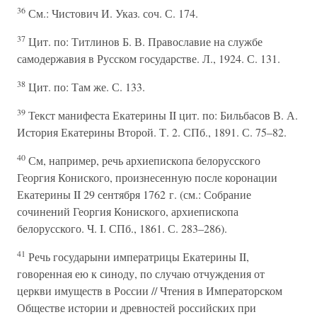
36
См.: Чистович И. Указ. соч. С. 174.
37
Цит. по: Титлинов Б. В. Православие на службе
самодержавия в Русском государстве. Л., 1924. С. 131.
38
Цит. по: Там же. С. 133.
39
Текст манифеста Екатерины II цит. по: Бильбасов В. А.
История Екатерины Второй. Т. 2. СПб., 1891. С. 75–82.
40
См, например, речь архиепископа белорусского
Георгия Кониского, произнесенную после коронации
Екатерины II 29 сентября 1762 г. (см.: Собрание
сочинений Георгия Кониского, архиепископа
белорусского. Ч. I. СПб., 1861. С. 283–286).
41
Речь государыни императрицы Екатерины II,
говоренная ею к синоду, по случаю отчуждения от
церкви имуществ в России // Чтения в Императорском
Обществе истории и древностей российских при