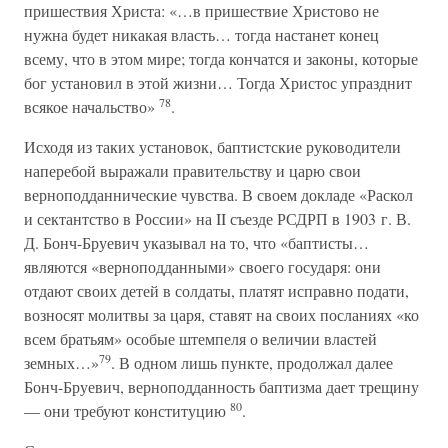
пришествия Христа: «…в пришествие Христово не
нужна будет никакая власть… тогда настанет конец
всему, что в этом мире; тогда кончатся и законы, которые
бог установил в этой жизни… Тогда Христос упразднит
78
всякое начальство»
.
Исходя из таких установок, баптистские руководители
наперебой выражали правительству и царю свои
верноподданнические чувства. В своем докладе «Раскол
и сектантство в России» на II съезде РСДРП в 1903 г. В.
Д. Бонч-Бруевич указывал на то, что «баптисты…
являются «верноподданными» своего государя: они
отдают своих детей в солдаты, платят исправно подати,
возносят молитвы за царя, ставят на своих посланиях «ко
всем братьям» особые штемпеля о величии властей
79
земных…»
. В одном лишь пункте, продолжал далее
Бонч-Бруевич, верноподданность баптизма дает трещину
80
— они требуют конституцию
.