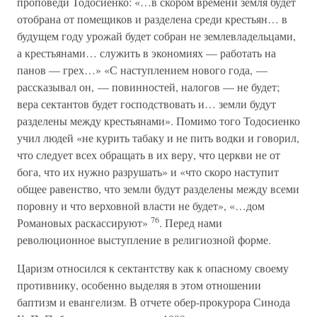
проповеди Тодосиенко: «…в скором времени земля будет
отобрана от помещиков и разделена среди крестьян… в
будущем году урожай будет собран не землевладельцами,
а крестьянами… служить в экономиях — работать на
панов — грех…» «С наступлением нового года, —
рассказывал он, — повинностей, налогов — не будет;
вера сектантов будет господствовать и… земли будут
разделены между крестьянами». Помимо того Тодосиенко
учил людей «не курить табаку и не пить водки и говорил,
что следует всех обращать в их веру, что церкви не от
бога, что их нужно разрушать» и «что скоро наступит
общее равенство, что земли будут разделены между всеми
поровну и что верховной власти не будет», «…дом
76
Романовых раскассируют»
. Перед нами
революционное выступление в религиозной форме.
Царизм относился к сектантству как к опасному своему
противнику, особенно выделяя в этом отношении
баптизм и евангелизм. В отчете обер-прокурора Синода