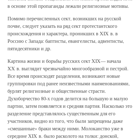
в основе этой пропаганды лежали религиозные мотивы.
Помимо перечисленных сект, возникших на русской
почве, следует указать на ряд сект протестантского
происхождения и характера, проникших в XIX в. в
Россию с Запада: баптисты, евангелисты, адвентисты,
пятидесятники и др.
Картина жизни и борьбы русских сект XIX— начала
XX в. выглядит чрезвычайно многообразной и пестрой.
Все время происходят разделения, возникают новые
группировки под ранее неизвестными наименованиями,
бурлят религиозные и общественные страсти.
Духоборчество 80-х годов делится на большую и малую
партии, затем появляется и средняя партия. Насколько это
разделение представлялось существенным для его
участников, видно из того, что были запрещены даже
«смешанные» браки между ними. Молоканство уже в
середине XIX в. было расколото на толки: донской,