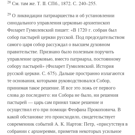
28
См. там же. Т. II. СПб., 1872. С. 240–255.
29
О ликвидации патриаршества и об установлении
синодального управления церковью архиепископ
Филарет Гумилевский пишет: «В 1720 г. собран был
собор пастырей церкви русской. Под председательством
самого царя собор рассуждал о высшем духовном
правительстве. Признано было полезным поручить
управление церковью, вместо патриарха, постоянному
собору пастырей» (Филарет Гумилевский. История
русской церкви. С. 675). Дальше пространно излагаются
те основания, которыми руководствовался Собор,
принимая такое решение. И все это ложь от первого
слова до последнего: ни Собора не было, ни решения
пастырей — царь сам принял такое решение и
осуществил его при помощи Феофана Прокоповича. В
какой обстановке это происходило, свидетельствует
современник событий A. К. Нартов: Петр, «присутствуя в
собрании с архиереями, приметив некоторых усильное