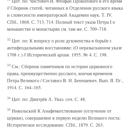
Цит. по: Чистович И. Феофан Прокопович и его время
// Сборник статей, читанных в Отделении русского языка
и словесности императорской Академии наук. Т. IV.
СПб., 1868. С. 713, 714. Полный текст указа Петра I о
монашестве и монастырях см. там же. С. 709–718.
32
Цит. по: К вопросу о роли духовенства в борьбе с
антифеодальными восстаниями: (О неразысканном указе
1708 г.) // Исторический архив. 1955. № 4. С. 198.
33
См.: Сборник памятников по истории церковного
права, преимущественно русского, кончая временем
Петра Великого / Составил B. Н. Бенешевич. Вып. II. Пг.,
1914. С. 164–165.
34
Цит. по: Дмитрёв А. Указ. соч. С. 48.
35
Никольский К Анафематствование (отлучение от
церкви), совершаемое в первую неделю Великого поста:
Историческое исследование. СПб., 1879. С. 263.