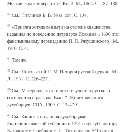
Московском университете. Кн. 2. М., 1862. С. 187–188.
42
См.: Титлинов Б. В. Указ. соч. С. 134.
43
«Присяга хотящим взыти на степень священства,
изданная по повелению патриарха Иоакима», 1690 (по
факсимильному переизданию П. П. Рябушинского). М.,
1910. С. 4.
44
Там же.
45
См.: Никольский Н. М. История русской церкви. М.;
Л., 1931. С. 226–227.
46
См.: Материалы к истории и изучению русского
сектантства и раскола. Вып. 2: Животная книга
духоборцев. СПб., 1909. С. 13—291.
47
См.: Записка, поданная духоборцами
Екатеринославской губернии в 1791 году губернатору
Каховскому. Сообщил Н. С. Тихо-нравов // Чтения в