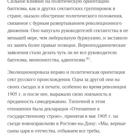
Сильное влияние на политическую ориентацию
баптизма, как и других сектантских группировок в
стране, оказало обострение политического положения,
связанное с бурным развертыванием революционного
движения. Оно напугало руководителей сектантства в не
меньшей мере, чем либеральную буржуазию, и заставило
их занять более правые позиции. Верноподданнические
заявления стали делать чуть ли не все руководители
81
баптизма, меннонитства, адвентизма
.
Эволюционировала вправо и политическая ориентация
сект русского происхождения. Одна за другой они на
своих съездах и в печати, особенно во время революции
1905 г. и после нее, выражали свою лояльность и
преданность самодержавию. Типичной в этом
отношении была декларация «Отношение к
государственному строю», принятая в мае 1905 г. на
съезде новоизраильтян в Ростове-на-Дону: «Мы, верные
сыны царя и отечества, отбываем все требы,