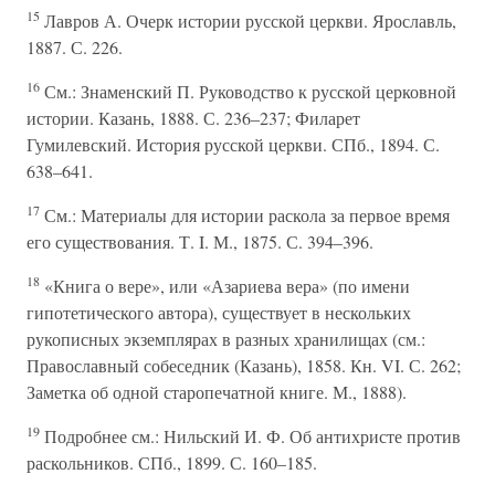
15
Лавров А. Очерк истории русской церкви. Ярославль,
1887. С. 226.
16
См.: Знаменский П. Руководство к русской церковной
истории. Казань, 1888. С. 236–237; Филарет
Гумилевский. История русской церкви. СПб., 1894. С.
638–641.
17
См.: Материалы для истории раскола за первое время
его существования. Т. I. М., 1875. С. 394–396.
18
«Книга о вере», или «Азариева вера» (по имени
гипотетического автора), существует в нескольких
рукописных экземплярах в разных хранилищах (см.:
Православный собеседник (Казань), 1858. Кн. VI. С. 262;
Заметка об одной старопечатной книге. М., 1888).
19
Подробнее см.: Нильский И. Ф. Об антихристе против
раскольников. СПб., 1899. С. 160–185.