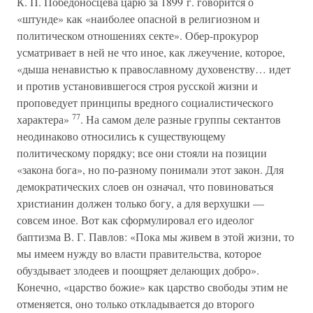
К. П. Победоносцева царю за 1899 г. говорится о
«штунде» как «наиболее опасной в религиозном и
политическом отношениях секте». Обер-прокурор
усматривает в ней не что иное, как лжеучение, которое,
«дыша ненавистью к православному духовенству… идет
и против установившегося строя русской жизни и
проповедует принципы вредного социалистического
77
характера»
. На самом деле разные группы сектантов
неодинаково относились к существующему
политическому порядку; все они стояли на позиции
«закона бога», но по-разному понимали этот закон. Для
демократических слоев он означал, что повиноваться
христианин должен только богу, а для верхушки —
совсем иное. Вот как сформулировал его идеолог
баптизма В. Г. Павлов: «Пока мы живем в этой жизни, то
мы имеем нужду во власти правительства, которое
обуздывает злодеев и поощряет делающих добро».
Конечно, «царство божие» как царство свободы этим не
отменяется, оно только откладывается до второго