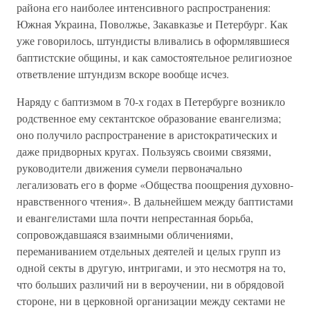
района его наиболее интенсивного распространения:
Южная Украина, Поволжье, Закавказье и Петербург. Как
уже говорилось, штундисты вливались в оформлявшиеся
баптистские общины, и как самостоятельное религиозное
ответвление штундизм вскоре вообще исчез.
Наряду с баптизмом в 70-х годах в Петербурге возникло
родственное ему сектантское образование евангелизма;
оно получило распространение в аристократических и
даже придворных кругах. Пользуясь своими связями,
руководители движения сумели первоначально
легализовать его в форме «Общества поощрения духовно-
нравственного чтения». В дальнейшем между баптистами
и евангелистами шла почти непрестанная борьба,
сопровождавшаяся взаимными обличениями,
переманиванием отдельных деятелей и целых групп из
одной секты в другую, интригами, и это несмотря на то,
что больших различий ни в вероучении, ни в обрядовой
стороне, ни в церковной организации между сектами не