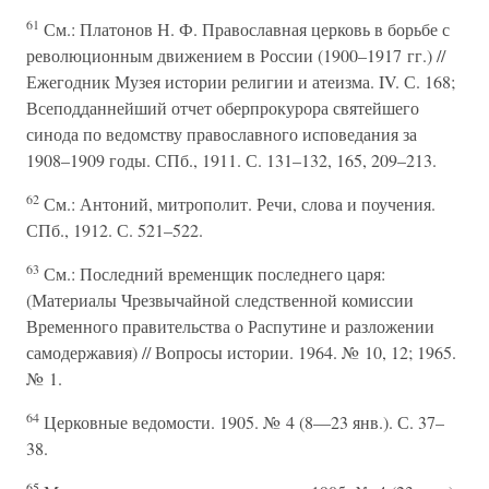
61
См.: Платонов Н. Ф. Православная церковь в борьбе с
революционным движением в России (1900–1917 гг.) //
Ежегодник Музея истории религии и атеизма. IV. С. 168;
Всеподданнейший отчет оберпрокурора святейшего
синода по ведомству православного исповедания за
1908–1909 годы. СПб., 1911. С. 131–132, 165, 209–213.
62
См.: Антоний, митрополит. Речи, слова и поучения.
СПб., 1912. С. 521–522.
63
См.: Последний временщик последнего царя:
(Материалы Чрезвычайной следственной комиссии
Временного правительства о Распутине и разложении
самодержавия) // Вопросы истории. 1964. № 10, 12; 1965.
№ 1.
64
Церковные ведомости. 1905. № 4 (8—23 янв.). С. 37–
38.
65