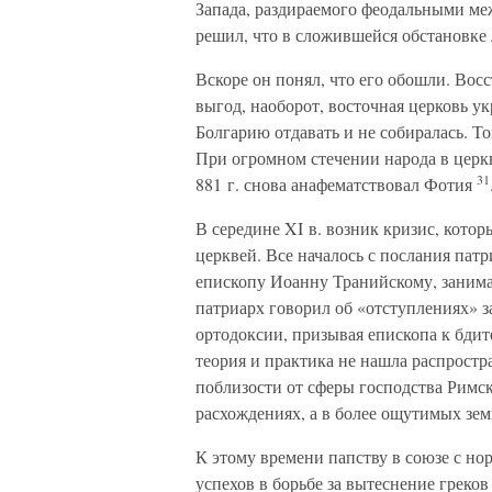
Запада, раздираемого феодальными ме
решил, что в сложившейся обстановке
Вскоре он понял, что его обошли. Вос
выгод, наоборот, восточная церковь ук
Болгарию отдавать и не собиралась. Т
При огромном стечении народа в церкв
31
881 г. снова анафематствовал Фотия
В середине XI в. возник кризис, кото
церквей. Все началось с послания пат
епископу Иоанну Транийскому, заним
патриарх говорил об «отступлениях» з
ортодоксии, призывая епископа к бдит
теория и практика не нашла распростр
поблизости от сферы господства Римс
расхождениях, а в более ощутимых зе
К этому времени папству в союзе с н
успехов в борьбе за вытеснение грек