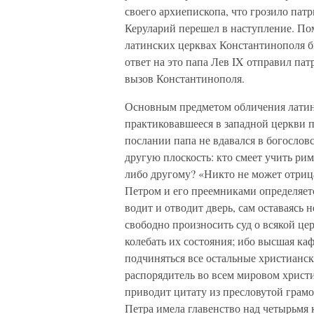
своего архиепископа, что грозило па
Керуларий перешел в наступление. По
латинских церквах Константинополя б
ответ на это папа Лев IX отправил пат
вызов Константинополя.
Основным предметом обличения латин
практиковавшееся в западной церкви 
послании папа не вдавался в богослов
другую плоскость: кто смеет учить р
либо другому? «Никто не может отрицат
Петром и его преемниками определяетс
водит и отводит дверь, сам оставаясь
свободно произносить суд о всякой це
колебать их состояния; ибо высшая ка
подчиняться все остальные христианс
распорядитель во всем мировом христи
приводит цитату из пресловутой грам
Петра имела главенство над четырьм