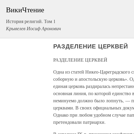
ВикиЧтение
История религий. Том 1
Крывелев Иосиф Аронович
РАЗДЕЛЕНИЕ ЦЕРКВЕЙ
РАЗДЕЛЕНИЕ ЦЕРКВЕЙ
Одна из статей Никео-Цареградского с
соборную и апостольскую церковь». Од
единая церковь раздиралась непреста
основная линия, по которой единство
неминуемо должно было лопнуть, — п
церквами. В своих официальных докум
Однако при любом удобном случае папы
претендовали патриархи.
В середине IX в. произошел конфликт