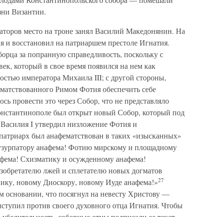
зни Византии.
аторов место на троне занял Василий Македонянин. На
 и восстановил на патриаршем престоле Игнатия.
борца за попранную справедливость, поскольку с
ек, который в свое время появился на нем как
остью императора Михаила III; с другой стороны,
матствованного Римом Фотия обеспечить себе
сь провести это через Собор, что не представляло
Константинополе был открыт новый Собор, который под
Василия I утвердил низложение Фотия и
патриарх был анафематствован в таких «изысканных»
зурпатору анафема! Фотию мирскому и площадному
афема! Схизматику и осужденному анафема!
зобретателю лжей и сплетателю новых догматов
27
ку, новому Диоскору, новому Иуде анафема!»
 основании, что посягнул на невесту Христову —
выступил против своего духовного отца Игнатия. Чтобы
 убедительность, соборные отцы подписали ее текст