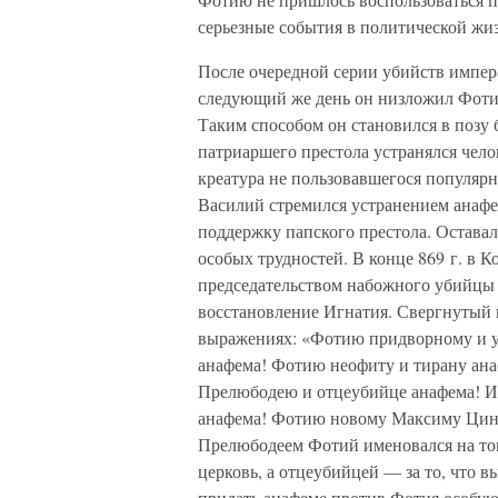
серьезные события в политической жи
После очередной серии убийств импер
следующий же день он низложил Фотия
Таким способом он становился в позу 
патриаршего престола устранялся челов
креатура не пользовавшегося популярн
Василий стремился устранением анафе
поддержку папского престола. Оставало
особых трудностей. В конце 869 г. в 
председательством набожного убийцы 
восстановление Игнатия. Свергнутый 
выражениях: «Фотию придворному и у
анафема! Фотию неофиту и тирану ан
Прелюбодею и отцеубийце анафема! И
анафема! Фотию новому Максиму Цини
Прелюбодеем Фотий именовался на том
церковь, а отцеубийцей — за то, что 
придать анафеме против Фотия особую