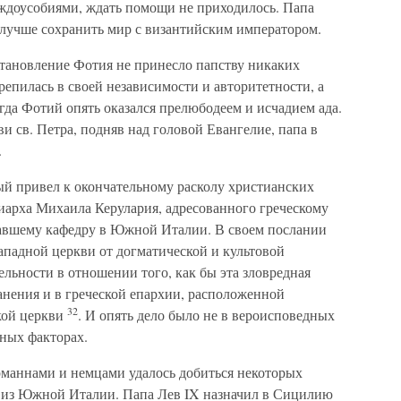
ждоусобиями, ждать помощи не приходилось. Папа
 лучше сохранить мир с византийским императором.
становление Фотия не принесло папству никаких
репилась в своей независимости и авторитетности, а
огда Фотий опять оказался прелюбодеем и исчадием ада.
и св. Петра, подняв над головой Евангелие, папа в
.
рый привел к окончательному расколу христианских
риарха Михаила Керулария, адресованного греческому
авшему кафедру в Южной Италии. В своем послании
ападной церкви от догматической и культовой
ельности в отношении того, как бы эта зловредная
анения и в греческой епархии, расположенной
32
кой церкви
. И опять дело было не в вероисповедных
мных факторах.
орманнами и немцами удалось добиться некоторых
ов из Южной Италии. Папа Лев IX назначил в Сицилию