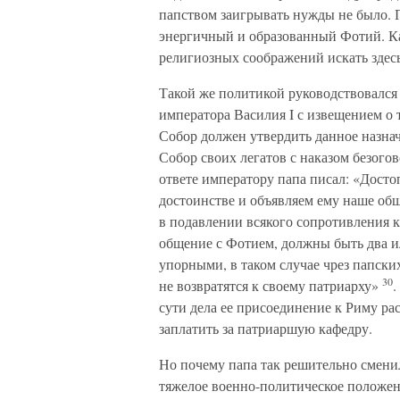
папством заигрывать нужды не было. 
энергичный и образованный Фотий. Ка
религиозных соображений искать здесь
Такой же политикой руководствовался 
императора Василия I с извещением о 
Собор должен утвердить данное назнач
Собор своих легатов с наказом безого
ответе императору папа писал: «Дост
достоинстве и объявляем ему наше общ
в подавлении всякого сопротивления ка
общение с Фотием, должны быть два ил
упорными, в таком случае чрез папски
30
не возвратятся к своему патриарху»
.
сути дела ее присоединение к Риму ра
заплатить за патриаршую кафедру.
Но почему папа так решительно смени
тяжелое военно-политическое положени