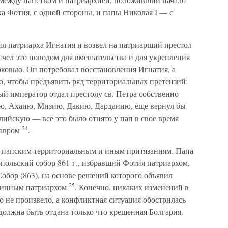
ха Фотия, с одной стороны, и папы Николая I — с
ил патриарха Игнатия и возвел на патриарший престол
счел это поводом для вмешательства и для укрепления
рковью. Он потребовал восстановления Игнатия, а
го, чтобы предъявить ряд территориальных претензий:
й император отдал престолу св. Петра собственно
, Ахаию, Мизию, Дакию, Дарданию, еще вернул бы
ийскую — все это было отнято у пап в свое время
24
савром
.
ь папским территориальным и иным притязаниям. Папа
польский собор 861 г., избравший Фотия патриархом,
обор (863), на основе решений которого объявил
25
тинным патриархом
. Конечно, никаких изменений в
о не произвело, а конфликтная ситуация обострилась
олжна быть отдана только что крещенная Болгария.