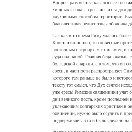
Вопрос, разумеется, касался все того 
хищных феодала грызлись из-за доходо
«духовным» способом территории. Был
благочестивая религиозная оболочка д
Так как в то время Риму удалось более
Константинополю, то словесные проте
восточным патриархам с письмом, в к
суда над папой. Главная беда, оказывае
болгарской епархии, а в том, что он с
ереси, в частности распространяет Сим
которого там раньше не было и которо
тексту тот смысл, что Дух святой исход
уже ересь! Римские священники учат бо
дни великого поста, кроме последней 
увлекающим болгарских христиан в бе
обвинений, нужно было осудить и преда
поддерживает. Это и было сделано на 
Фотию не пришлось воспользоваться 