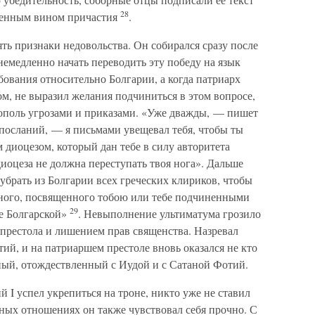
28
ященным вином причастия
.
ять признаки недовольства. Он собирался сразу после
немедленно начать переводить эту победу на язык
ования относительно Болгарии, а когда патриарх
, не выразил желания подчиниться в этом вопросе,
ополь угрозами и приказами. «Уже дважды, — пишет
 посланий, — я письмами увещевал тебя, чтобы ты
диоцезом, который дан тебе в силу авторитета
иоцеза не должна переступать твоя нога». Дальше
 убрать из Болгарии всех греческих клириков, чтобы
вного, посвященного тобою или тебе подчиненными
29
не Болгарской»
. Невыполнение ультиматума грозило
престола и лишением прав священства. Назревал
ий, и на патриаршем престоле вновь оказался не кто
ый, отождествленный с Иудой и с Сатаной Фотий.
 I успел укрепиться на троне, никто уже не ставил
ных отношениях он также чувствовал себя прочно. С