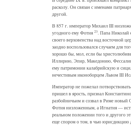
расколу. Он связан с именами патриар
другой.
В 857 г. император Михаил III низлож
23
угодного ему Фотия
. Папа Николай 
своего верховенства над восточной це
заодно воспользовался случаем для то
хорошо бы, мол, если бы христолюбивы
Иллирию, Эпир, Македонию, Фессалию
ему патримонии калабрийскую и сицил
нечестивым иконоборцем Львом III И
Император не пожелал потворствоват
пришел в ярость, признал Константино
разбойничьим и созвал в Риме новый С
Фотия низложенным, а Игнатия — ис
реальном положении того и другого эт
еще спором о том, в чью юрисдикцию д