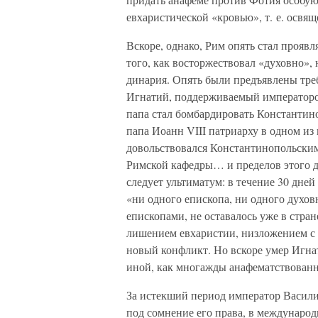
евхаристической «кровью», т. е. осв
Вскоре, однако, Рим опять стал проявл
того, как восторжествовал «духовно», 
динария. Опять были предъявлены треб
Игнатий, поддерживаемый императором
папа стал бомбардировать Константин
папа Иоанн VIII патриарху в одном из
довольствовался Константинопольским 
Римской кафедры… и пределов этого д
следует ультиматум: в течение 30 дней
«ни одного епископа, ни одного духо
епископами, не оставалось уже в стра
лишением евхаристии, низложением с 
новый конфликт. Но вскоре умер Игнат
иной, как многажды анафематствованн
За истекший период император Василий
под сомнение его права, в международ