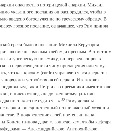
триархии опасностью потери целой епархии. Михаил
мимо указанного послания он распорядился, чтобы в
ыло введено богослужение по греческому образцу. В
риарху грозное послание, означавшее, что Рим принял
ской ереси было в послании Михаила Керулария
причащение не квасным хлебом, а пресным. В ответном
ско-литургическую полемику, он перевел вопрос в
имского первосвященника чину причащения или чему-
ь, что как крюком (cardo) управляется вся дверь, так
я порядок и устройство всей церкви. И как крюк
 неподвижным, так и Петр и его преемники имеют право
ркви, и никто отнюдь не должен возмущать или
33
федра ни от кого не судится…»
Риму должны
кие церкви, он единственный полновластный хозяин и
анстве. В подкрепление своей претензии папа
оты Константинова дара: «…определяем, чтобы кафедра
я кафедрами — Александрийскою, Антиохийскою,