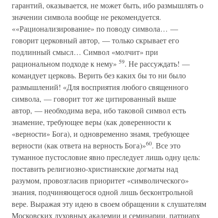
гарантий, оказывается, не может быть, ибо размышлять о
значении символа вообще не рекомендуется.
««Рационализирование» по поводу символа… —
говорит церковный автор, — только скрывает его
подлинный смысл… Символ «молчит» при
59
рациональном подходе к нему»
. Не рассуждать! —
командует церковь. Верить без каких бы то ни было
размышлений! «Для восприятия любого священного
символа, — говорит тот же цитированный выше
автор, — необходима вера, ибо таковой символ есть
знамение, требующее веры (как доверенности к
«верности» Бога), и одновременно знамя, требующее
60
верности (как ответа на верность Бога)»
. Все это
туманное пустословие явно преследует лишь одну цель:
поставить религиозно-христианские догматы над
разумом, провозгласив приоритет «символического»
знания, подчиняющегося одной лишь бесконтрольной
вере. Выражая эту идею в своем обращении к слушателям
Московских духовных академии и семинарии, патриарх