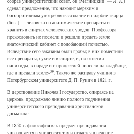
собрав университетский совет, он (Магницкий. —
И. К.
)
сделал предложение, что находит мерзким и
богопротивным употреблять создание и подобие творца
(бога) — человека на анатомические препараты и
хранить в спиртах человеческих уродов. Профессора
прекословить не посмели и решили предать земле
анатомический кабинет с подобающей почестью.
Вследствие сего заказаны были гробы; в них поместили
все препараты, сухие и в спирте, и, по отпетии
панихиды, в параде и с процессией понесли на кладбище,
39
где и предали земле»
. Такую же расправу учинил в
Петербургском университете Д. П. Рунич в 1821 г.
В царствование Николая I государство, опираясь на
церковь, продолжало линию полного подчинения
университетского преподавания христианской
догматике.
В 1850 г. философия как предмет преподавания
упраздняется в университетах и отдается в ведение