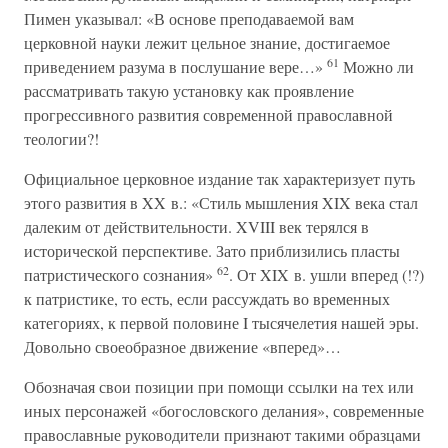
Пимен указывал: «В основе преподаваемой вам
церковной науки лежит цельное знание, достигаемое
61
приведением разума в послушание вере…»
Можно ли
рассматривать такую установку как проявление
прогрессивного развития современной православной
теологии?!
Официальное церковное издание так характеризует путь
этого развития в XX в.: «Стиль мышления XIX века стал
далеким от действительности. XVIII век терялся в
исторической перспективе. Зато приблизились пласты
62
патристического сознания»
. От XIX в. ушли вперед (!?)
к патристике, то есть, если рассуждать во временных
категориях, к первой половине I тысячелетия нашей эры.
Довольно своеобразное движение «вперед»…
Обозначая свои позиции при помощи ссылки на тех или
иных персонажей «богословского делания», современные
православные руководители признают такими образцами