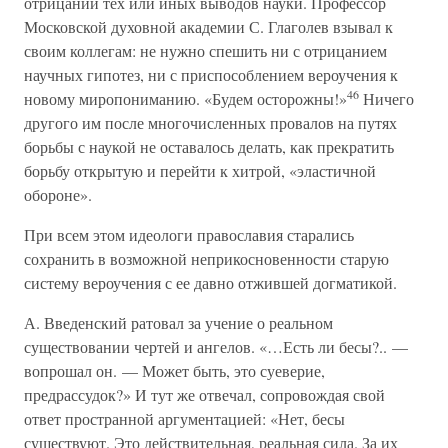
отрицании тех или иных выводов науки. Профессор
Московской духовной академии С. Глаголев взывал к
своим коллегам: не нужно спешить ни с отрицанием
научных гипотез, ни с приспособлением вероучения к
46
новому миропониманию. «Будем осторожны!»
Ничего
другого им после многочисленных провалов на путях
борьбы с наукой не оставалось делать, как прекратить
борьбу открытую и перейти к хитрой, «эластичной
обороне».
При всем этом идеологи православия старались
сохранить в возможной неприкосновенности старую
систему вероучения с ее давно отжившей догматикой.
А. Введенский ратовал за учение о реальном
существовании чертей и ангелов. «…Есть ли бесы?.. —
вопрошал он. — Может быть, это суеверие,
предрассудок?» И тут же отвечал, сопровождая свой
ответ пространной аргументацией: «Нет, бесы
существуют. Это действительная, реальная сила. За их