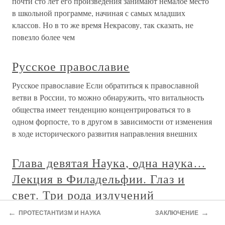
почти сто лет его произведения занимают немалое место
в школьной программе, начиная с самых младших
классов. Но в то же время Некрасову, так сказать, не
повезло более чем
Русское православие
Русское православие Если обратиться к православной
ветви в России, то можно обнаружить, что витальность
общества имеет тенденцию концентрироваться то в
одном форпосте, то в другом в зависимости от изменения
в ходе исторического развития направления внешних
Глава девятая Наука, одна наука…
Лекция в Филадельфии. Глаз и
свет. Три рода излучений
←
→
Глава девятая Наука, одна наука… Лекция в
ПРОТЕСТАНТИЗМ И НАУКА
ЗАКЛЮЧЕНИЕ