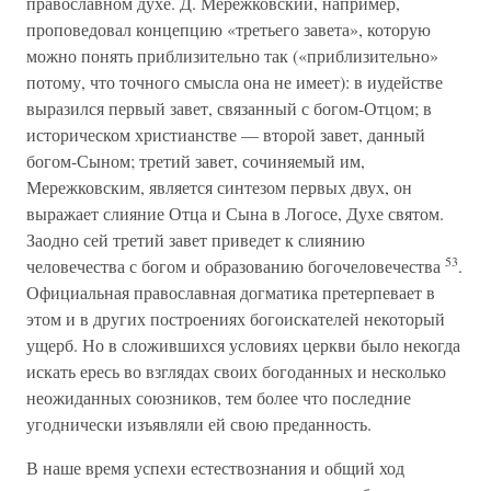
православном духе. Д. Мережковский, например,
проповедовал концепцию «третьего завета», которую
можно понять приблизительно так («приблизительно»
потому, что точного смысла она не имеет): в иудействе
выразился первый завет, связанный с богом-Отцом; в
историческом христианстве — второй завет, данный
богом-Сыном; третий завет, сочиняемый им,
Мережковским, является синтезом первых двух, он
выражает слияние Отца и Сына в Логосе, Духе святом.
Заодно сей третий завет приведет к слиянию
53
человечества с богом и образованию богочеловечества
.
Официальная православная догматика претерпевает в
этом и в других построениях богоискателей некоторый
ущерб. Но в сложившихся условиях церкви было некогда
искать ересь во взглядах своих богоданных и несколько
неожиданных союзников, тем более что последние
угоднически изъявляли ей свою преданность.
В наше время успехи естествознания и общий ход