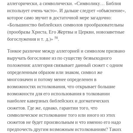
аллегорически, а символически. «Символику… Библия
использует очень часто». И дальше следует «объяснение»,
которое само звучит в достаточной мере загадочно:
«Большинство библейских символов прообразовательны
(прообразы Христа, Его Жертвы и Церкви, новозаветные
58
богослужения и т. д.)»
.
Тонкое различие между аллегорией и символом призвано
выручать богословие из по существу безвыходного
положения: аллегория связывает данный сюжет с одним
определенным образом или знаком, символ же
многозначен и потому менее определенен в
возможностях истолкования, что открывает большие
возможности для его использования в толковании
наиболее каверзных библейских и догматических
сюжетов. Где же, однако, гарантии того, что
символическое истолкование того или иного из этих
сюжетов не будет произвольным и что именно его надо
предпочесть другим возможным истолкованиям? Таких