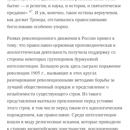
бытие — и религия, и наука, и история, и святоотеческое
47
предание»
. И уж, конечно, такие истины вероучения,
как догмат Троицы, отстаивались православными
богословами особенно упорно.
Размах революционного движения в России привел к
тому, что православно-церковная проповедническая и
апологетическая деятельность получила поддержку со
стороны некоторых группировок буржуазной
интеллигенции. Большую роль здесь сыграло поражение
революции 1905 г., вызвавшее в этих кругах
разочарование революционными методами борьбы за
лучший общественный порядок и представление о
незыблемости существующего строя. Из такого
представления вытекало преклонение перед устоями
этого строя, в том числе перед таким его идеологическим
порождением, как православие. Среди интеллигенции
вошли в моду религиозные искания, которые приводили
к старому византийскому христианству, воплощенному