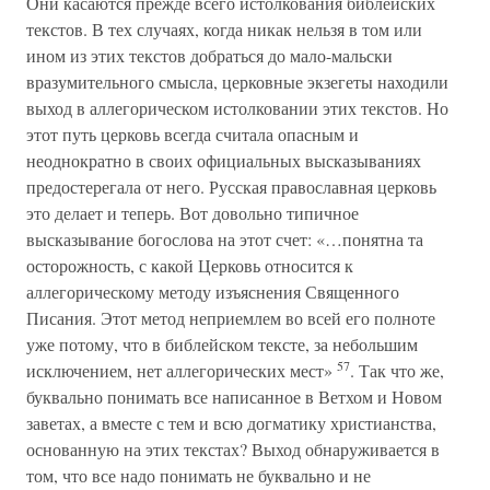
Они касаются прежде всего истолкования библейских
текстов. В тех случаях, когда никак нельзя в том или
ином из этих текстов добраться до мало-мальски
вразумительного смысла, церковные экзегеты находили
выход в аллегорическом истолковании этих текстов. Но
этот путь церковь всегда считала опасным и
неоднократно в своих официальных высказываниях
предостерегала от него. Русская православная церковь
это делает и теперь. Вот довольно типичное
высказывание богослова на этот счет: «…понятна та
осторожность, с какой Церковь относится к
аллегорическому методу изъяснения Священного
Писания. Этот метод неприемлем во всей его полноте
уже потому, что в библейском тексте, за небольшим
57
исключением, нет аллегорических мест»
. Так что же,
буквально понимать все написанное в Ветхом и Новом
заветах, а вместе с тем и всю догматику христианства,
основанную на этих текстах? Выход обнаруживается в
том, что все надо понимать не буквально и не