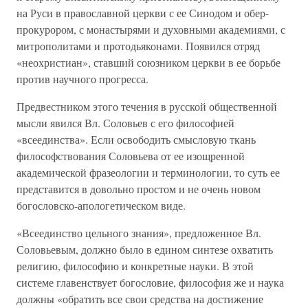
на Руси в православной церкви с ее Синодом и обер-
прокурором, с монастырями и духовными академиями, с
митрополитами и протодьяконами. Появился отряд
«неохристиан», ставший союзником церкви в ее борьбе
против научного прогресса.
Предвестником этого течения в русской общественной
мысли явился Вл. Соловьев с его философией
«всеединства». Если освободить смысловую ткань
философствования Соловьева от ее изощренной
академической фразеологии и терминологии, то суть ее
представится в довольно простом и не очень новом
богословско-апологетическом виде.
«Всеединство цельного знания», предложенное Вл.
Соловьевым, должно было в едином синтезе охватить
религию, философию и конкретные науки. В этой
системе главенствует богословие, философия же и наука
должны «обратить все свои средства на достижение