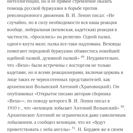
интеллигенции, но и ее прямое стремление оказать
помощь русской буржуазии в борьбе против
революционного движения. В. И. Ленин писал: «Не
случайно, но в силу необходимости вся наша реакция
вообще, либеральная (веховская, кадетская) реакция в
частности, «бросились» на религию. Одной палки,
одного кнута мало; палка все-таки надломана. Веховцы
помогают передовой буржуазии обзавестись новейшей
49
идейной палкой, духовной палкой»
. Неудивительно,
что «Вехи» были встречены с восторгом не только
кадетами, но и всеми реакционерами, включая церковь в
лице таких ее черносотенных представителей, как
архиепископ Волынский Антоний (Храповицкий). Он
опубликовал «Открытое письмо авторам сборника
«Вехи»», по поводу которого B. И. Ленин писал в
50
1910 г., что «веховцев лобызает Антоний Волынский»
.
Архиепископ Антоний не ограничился даже самоличным
лобызанием, а сообщил веховцам, что их «будут
51
приветствовать с неба ангелы»
. Н. Бердяев же в своем