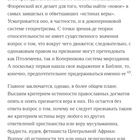
Флоренский все делает для того, чтобы найти «новое» в
самых замшелых и обветшавших «истинах веры».
Усматривается оно, в частности, и в докоперниковой
системе геоцентризма. С точки зрения-де теории
относительности не имеет существенного значения
вопрос о том, что вокруг чего движется; следовательно, с
одинаковым правом на признание могут претендовать
как Птолемеева, так и Коперникова система мироздания.
А поскольку первая нашла свое выражение в Библии, то,
65
конечно, предпочтительнее придерживаться именно ее
.
Главное заключается, однако, в более общем плане.
Высшим критерием истинности православных догматов
опять и опять признается вера в них. Но остается без
ответа вопрос о том, почему не следует признавать таким
же критерием истины веру любого из других
ответвлений христианства или веру мусульманина,
буддиста, иудея, фетишиста Центральной Африки.
Вопрос об истинности тех или иных религиозных или