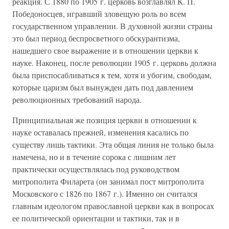
реакция. С 1880 по 1905 г. церковь возглавлял К. П.
Победоносцев, игравший зловещую роль во всем
государственном управлении. В духовной жизни страны
это был период беспросветного обскурантизма,
нашедшего свое выражение и в отношении церкви к
науке. Наконец, после революции 1905 г. церковь должна
была приспосабливаться к тем, хотя и убогим, свободам,
которые царизм был вынужден дать под давлением
революционных требований народа.
Принципиальная же позиция церкви в отношении к
науке оставалась прежней, изменения касались по
существу лишь тактики. Эта общая линия не только была
намечена, но и в течение сорока с лишним лет
практически осуществлялась под руководством
митрополита Филарета (он занимал пост митрополита
Московского с 1826 по 1867 г.). Именно он считался
главным идеологом православной церкви как в вопросах
ее политической ориентации и тактики, так и в