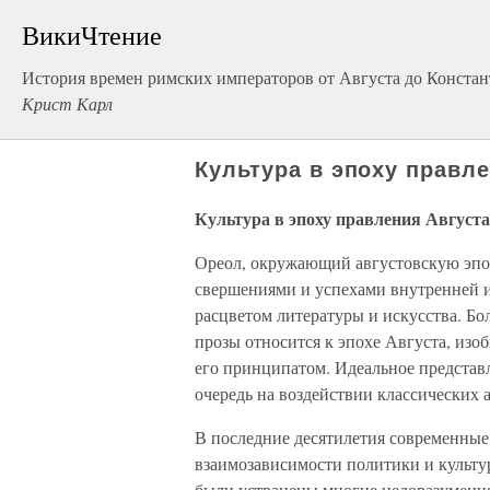
ВикиЧтение
История времен римских императоров от Августа до Констант
Крист Карл
Культура в эпоху правл
Культура в эпоху правления Августа
Ореол, окружающий августовскую эпоху
свершениями и успехами внутренней 
расцветом литературы и искусства. Бо
прозы относится к эпохе Августа, изо
его принципатом. Идеальное представ
очередь на воздействии классических 
В последние десятилетия современные
взаимозависимости политики и культу
были устранены многие недоразумения