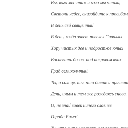
Вы, кого мы чтим и кого мы чтили,
Светочи небес, снизойдите к просьбам
В день сей священный —
В день, когда завет повелел Сивиллы
Хору чистых дев и подростков юных
Воспевать богов, под покровом коих
Град семихолмный.
Ты, о солнце, ты, что даешь и прячешь
День, иным и тем же рождаясь снова,
О, не знай вовек ничего славнее
Города Рима!
Ты, что в срок рожать помогаешь же