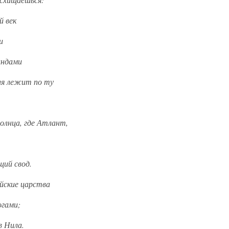
й век
и
индами
ля лежит по ту
олнца, где Атлант,
щий свод.
йские царства
огами;
в Нила.