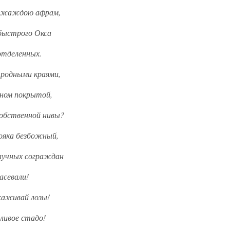
м жаждою афрам,
 быстрого Окса
отделенных.
я родными краями,
рном покрытой,
собственной нивы?
вояка безбожный,
олучных сограждан
асевали!
саживай лозы!
ливое стадо!