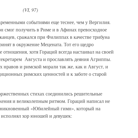
97)
современными событиями еще теснее, чем у Вергилия.
н смог получить в Риме и в Афинах превосходное
канцев, сражался при Филиппах в качестве трибуна
ринят в окружение Мецената. Тот его щедро
 отношения, хотя Гораций всегда настаивал на своей
 секретарем Августа и прославлять деяния Агриппы.
 нравов и римской морали так же, как и Август, и
иционных римских ценностей и к заботе о старой
торжественных стихах соединились решительные
жения и великолепным ритмом. Гораций написал не
роникновенный «Юбилейный гимн», который на
но исполнял хор юношей и девушек: