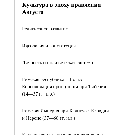
Культура в эпоху правления
Августа
Религиозное развитие
Идеология и конституция
Личность и политическая система
Римская республика в 1в. н.э.
Консолидация принципата при Тиберии
(14—37 гг. н.э.)
Римская Империя при Калигуле, Клавдии
и Нероне (37—68 гг. н.э.)
Кризис времен четырех императоров и