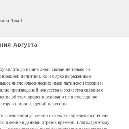
ина. Том 1.
ения Августа
 вплоть до наших дней, связан не только со
и внешней политики, но и с ярко выраженным
льшое число классических имен латинской поэзии и
билие произведений искусства и зодчества связаны с
ление об этом времени основано не в последнюю
авторов и произведений искусства.
 исследования усиленно пытаются определить степень
ры именно в данный отрезок времени. Благодаря этому
. С одной стороны, было бы ошибочно рассматривать