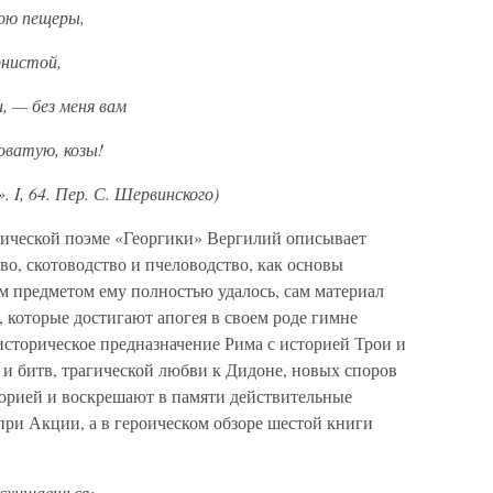
ою пещеры,
рнистой,
и, — без меня вам
оватую, козы!
. С. Шервинского)
ктической поэме «Георгики» Вергилий описывает
во, скотоводство и пчеловодство, как основы
м предметом ему полностью удалось, сам материал
 которые достигают апогея в своем роде гимне
историческое предназначение Рима с историей Трои и
и битв, трагической любви к Дидоне, новых споров
орией и воскрешают в памяти действительные
 при Акции, а в героическом обзоре шестой книги
осхищаешься: