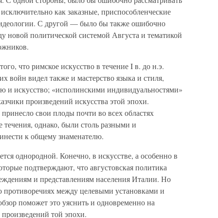
 исключительно как заказные, приспособленческие
 идеологии. С другой — было бы также ошибочно
ду новой политической системой Августа и тематикой
ожников.
ого, что римское искусство в течение I в. до н.э.
их войн видел также и мастерство языка и стиля,
ю и искусство; «исполинскими индивидуальностями»
азчики произведений искусства этой эпохи.
 принесло свои плоды почти во всех областях
 течения, однако, были столь разными и
инести к общему знаменателю.
ется однородной. Конечно, в искусстве, а особенно в
 которые подтверждают, что августовская политика
еждениям и представлениям населения Италии. Но
 о противоречиях между целевыми установками и
бзор поможет это уяснить и одновременно на
 произведений той эпохи.