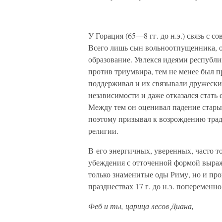
(VI, 
У Горация (65—8 гг. до н.э.) связь с 
Всего лишь сын вольноотпущенника, о
образование. Увлекся идеями республи
против триумвира, тем не менее был п
поддерживал и их связывали дружеские
независимости и даже отказался стать
Между тем он оценивал падение старых
поэтому призывал к возрождению трад
религии.
В его энергичных, уверенных, часто 
убеждения с отточенной формой выра
только знаменитые оды Риму, но и п
празднествах 17 г. до н.э. поперемен
Феб и ты, царица лесов Диана,