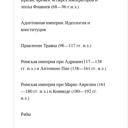
эпоха Флавиев (68—96 г.н.э.)
Адоптивная империя. Идеология и
конституция
Правление Траяна (98—117 гг. н.э.)
Римская империя при Адриане(117—138
гг. н.э.) и Антонине Пие (138—161 гг. н.э.)
Римская империя при Марке Аврелии (161
—180 гг. н.э.) и Коммоде (180—192 гг.
н.э.)
Рабы