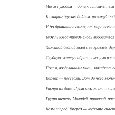
Мы же уходим — одни к истомленны
К скифам другие; дойдем, пожалуй до
И до британнов самих, от мира всего 
Буду ль когда-нибудь вновь любоватьс
Хижиной бедной моей с ее кровлей, де
Скудную жатву собрать смогу ли я с 
Полем, возделанным мной, завладеет 
Варвар — посевами. Вот до чего злоп
Распри их довели! Для кого ж мы поля з
Груши теперь, Молибей, прививай, рас
Козы вперед! Вперед — когда-то счаст