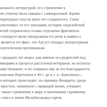
анимался литературой, его стремление к
й степени было связано с самокритикой. Кроме
итературных опусов мало что сохранилось. Свою
уничтожил; от его эпиграмм, истории сицилийской
речей сохранились только отдельные фрагменты.
м папирусе были обнаружены его речи в намять о
является тот факт, что Август обладал литературным
политическим противникам.
те тридцати лет видел, как имение его родителей под
вирами в процессе расселения ветеранов, но испытал
существование, и он сохранил ему за это благодарность
писаны Вергилием в 40 г. до н.э. в «Буколиках»,
е которых происходит, по примеру Феокрита, среди
 простую, связанную с природой жизнь, утешают
 также стремление к миру и маленькому скромному
х очага и земли Мелибея видна горечь