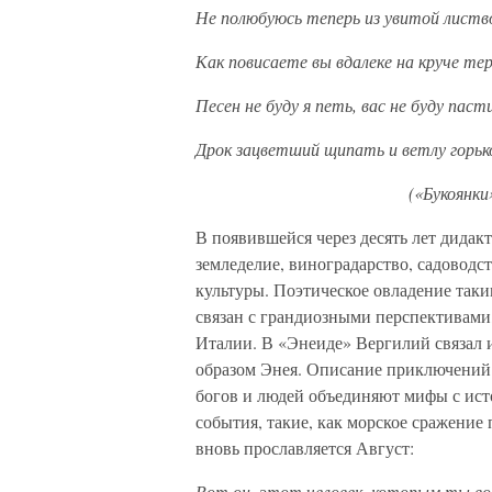
Не полюбуюсь теперь из увитой листв
Как повисаете вы вдалеке на круче те
Песен не буду я петь, вас не буду паст
Дрок зацветший щипать и ветлу горьк
(«Букоянки». I, 64. Пер
В появившейся через десять лет дида
земледелие, виноградарство, садоводст
культуры. Поэтическое овладение таки
связан с грандиозными перспективами,
Италии. В «Энеиде» Вергилий связал 
образом Энея. Описание приключений 
богов и людей объединяют мифы с ист
события, такие, как морское сражение
вновь прославляется Август:
Вот он, этот человек, которым ты в