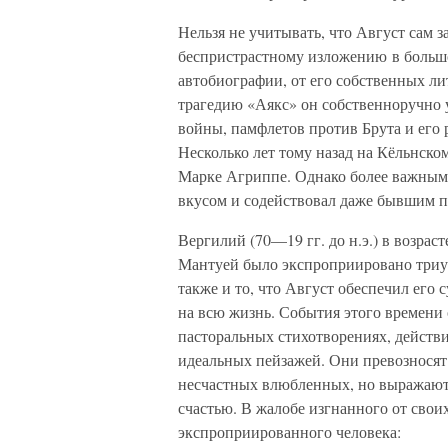
Нельзя не учитывать, что Август сам з
беспристрастному изложению в большо
автобиографии, от его собственных л
трагедию «Аякс» он собственноручно 
войны, памфлетов против Брута и его 
Несколько лет тому назад на Кёльнско
Марке Агриппе. Однако более важным 
вкусом и содействовал даже бывшим 
Вергилий (70—19 гг. до н.э.) в возрас
Мантуей было экспроприировано триум
также и то, что Август обеспечил его 
на всю жизнь. События этого времени о
пасторальных стихотворениях, действи
идеальных пейзажей. Они превозносят
несчастных влюбленных, но выражают
счастью. В жалобе изгнанного от свои
экспроприированного человека: