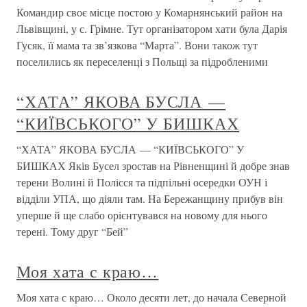
Командир своє місце постою у Комарнянський район на
Львівщині, у с. Грімне. Тут організатором хати була Дарія
Гусяк, її мама та зв’язкова “Марта”. Вони також тут
поселились як переселенці з Польщі за підробленими
“ХАТА” ЯКОВА БУСЛА —
“КИЇВСЬКОГО” У БИШКАХ
“ХАТА” ЯКОВА БУСЛА — “КИЇВСЬКОГО” У
БИШКАХ Яків Бусел зростав на Рівненщині й добре знав
терени Волині й Полісся та підпільні осередки ОУН і
відділи УПА, що діяли там. На Бережанщину прибув він
уперше й ще слабо орієнтувався на новому для нього
терені. Тому друг “Бей”
Моя хата с краю…
Моя хата с краю… Около десяти лет, до начала Северной