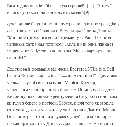
багато документів і більша сума грошей. […] “Артем”
нічого суттєвого на допитах не сказав”.[9]
Докладніше й трохи по-іншому розповідає про трагедію у
с. Рай зв’язкова Головного Командира Галина Дидик:
“Ми ще затримались коло Бережан, у с. Рай. Там була
маленька хатка над потічком. Жила в ній одна жінка зі
старенькою бабусею і хлопчиком. Ми заквартирувались
на стрісі.”
Додаткова інформація від члена Братства УПА із с. Рай
Іванни Кулик: “одна жінка” — це Антоніна Гладчук, яка
мешкала тут зі своєю мамою, Марією Клецор, і
маленьким чотирирічним синочком Остапком. Гладчук
Антоніну більшовики арештували, а бабусю із синочком
кинули з берега в потічок. Бабуся, після того як згоріла
їхня хата, деякий час жила у хаті родини Дмитра Мирона
і вже померла. Син виховувався у вуйка, а коли виріс,
поїхав працювати у Донбас. Дальша доля мами й сина