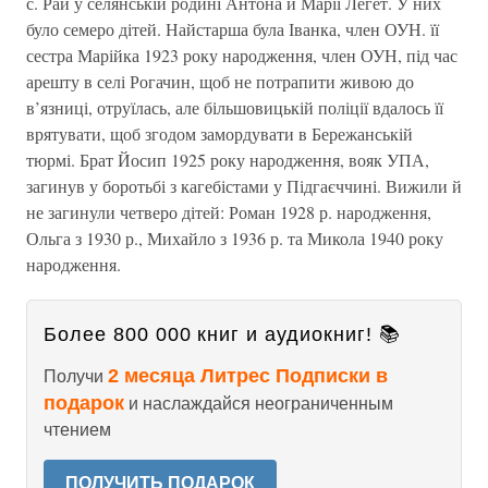
с. Рай у селянській родині Антона й Марії Легет. У них
було семеро дітей. Найстарша була Іванка, член ОУН. її
сестра Марійка 1923 року народження, член ОУН, під час
арешту в селі Рогачин, щоб не потрапити живою до
в’язниці, отруїлась, але більшовицькій поліції вдалось її
врятувати, щоб згодом замордувати в Бережанській
тюрмі. Брат Йосип 1925 року народження, вояк УПА,
загинув у боротьбі з кагебістами у Підгаєччині. Вижили й
не загинули четверо дітей: Роман 1928 р. народження,
Ольга з 1930 р., Михайло з 1936 р. та Микола 1940 року
народження.
Более 800 000 книг и аудиокниг! 📚
2 месяца Литрес Подписки в
Получи
подарок
и наслаждайся неограниченным
чтением
ПОЛУЧИТЬ ПОДАРОК