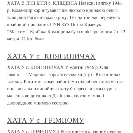
ХАТА В ЛІСІ БІЛЯ с. КЛІЩІВНА Навесні і влітку 1946
р. Командир користувався ще лісовою криївкою біля с.
Кліщівна Рогатинського р-ну. Тут на той час перебував
крайовий провідник ОУН ЗУЗ Петро Кравчук —
“Максим”. Криївка Командира була в лісі, розміром 2 на 3
метри. Стіни були
ХАТА У с. КНЯГИНИЧАХ
ХАТА У с. КНЯГИНИЧАХ У жовтні 1946 р. Оля
Ільків — “Марійка” зорганізувала хату у с. Княгиничах,
також у Рогатинському районі. На підроблені документи
вона легально винайняла хату й переселилася сюди з
маленькою дитинкою Дзвінкою, своєю мамою і
двоюрідною мнимою сестрою
ХАТА У с. ГРІМНОМУ
ХАТА У с. ГРІМНОМУ З Рогатинського району переніс