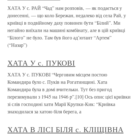
ХАТА У с. РАЙ “Чад” нам розповів, — як подається у
донесенні, — що коло Бережан, недалеко від села Рай, у
криївці в подвійному даху повинен бути “Білий”. Ми
негайно виїхали на машині комбінату, але в цій криївці
“Білого” не було. Там був його ад’ютант “Артем”
(“Назар”)
ХАТА У с. ПУКОВІ
ХАТА У с. ПУКОВІ “Черговим місцем постою
Командира було с. Пуків на Рогатинщині. Хата
Командира була в домі вчительки. Тут без пригод
перезимували з 1945 на 1946 p”.[10] Ось опис цієї криївки
зі слів господині хати Марії Крупки-Кик: “Криївка
знаходилася за хатою біля берега, а
ХАТА В ЛІСІ БІЛЯ с. КЛІЩІВНА