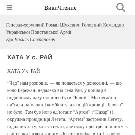
ВикиЧтение
Генерал-хорунжий Роман Шухевич: Головний Командир
Української Повстанської Армії
Кук Василь Степанович
ХАТА У с. РАЙ
ХАТА У с. РАЙ
“Чад” нам розповів, — як подається у донесенні, — що
коло Бережан, недалеко від села Рай, у криївці в
подвійному даху повинен бути “Білий”. Ми негайно
виїхали на машині комбінату, але в цій криївці “Білого”
не було. Там був його ад’ютант “Артем” (“Назар”) і
окружна провідниця Легета. “Артем” застрелив Легету,
підпалив хату, хотів утекти, але йому прострелили ногу із
гвинтівки і взяли живим. Легета згоріла, в хаті згоріло