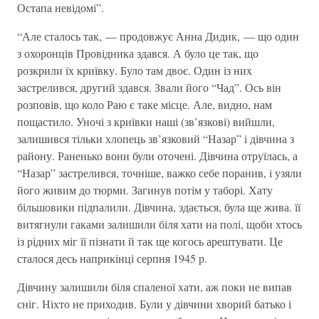
Остапа невідомі”.
“Але сталось так, — продовжує Анна Дидик, — що один
з охоронців Провідника здався. А було це так, що
розкрили їх криївку. Було там двоє. Один із них
застрелився, другий здався. Звали його “Чад”. Ось він
розповів, що коло Раю є таке місце. Але, видно, нам
пощастило. Уночі з криївки наші (зв’язкові) вийшли,
залишився тільки хлопець зв’язковий “Назар” і дівчина з
району. Раненько вони були оточені. Дівчина отруїлась, а
“Назар” застрелився, точніше, важко себе поранив, і узяли
його живим до тюрми. Загинув потім у таборі. Хату
більшовики підпалили. Дівчина, здається, була ще жива. її
витягнули гаками залишили біля хати на полі, щоби хтось
із рідних міг її пізнати й так ще когось арештувати. Це
сталося десь наприкінці серпня 1945 р.
Дівчину залишили біля спаленої хати, аж поки не випав
сніг. Ніхто не приходив. Були у дівчини хворий батько і