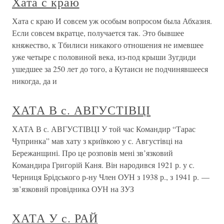
Хата с краю
Хата с краю И совсем уж особым вопросом была Абхазия.
Если совсем вкратце, получается так. Это бывшее
княжество, к Тбилиси никакого отношения не имевшее
уже четыре с половиной века, из-под крыши Зугдиди
ушедшее за 250 лет до того, а Кутаиси не подчинявшееся
никогда, да и
ХАТА В с. АВГУСТІВЦІ
ХАТА В с. АВГУСТІВЦІ У той час Командир “Тарас
Чупринка” мав хату з криївкою у с. Августівці на
Бережанщині. Про це розповів мені зв’язковий
Командира Григорій Каня. Він народився 1921 р. у с.
Черниця Брідського р-ну Член ОУН з 1938 р., з 1941 р. —
зв’язковий провідника ОУН на ЗУЗ
ХАТА У с. РАЙ