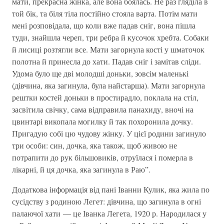
мати, прекрасна жінка, але вона боялась. Не раз гляділа в
той бік, та біля тіла постійно стояла варта. Потім мати
мені розповідала, що коли вже падав сніг, вона пішла
туди, знайшла череп, три ребра й кусочок хребта. Собаки
й лисиці розтягли все. Мати загорнула кості у шматочок
полотна й принесла до хати. Падав сніг і замітав сліди.
Удома було ще дві молодші доньки, зовсім маленькі
(дівчина, яка загинула, була найстарша). Мати загорнула
рештки костей доньки в простирадло, поклала на стіл,
засвітила свічку, сама відправила панахиду, вночі на
цвинтарі викопала могилку й так похоронила дочку.
Пригадую собі цю чудову жінку. У цієї родини загинуло
три особи: син, дочка, яка також, щоб живою не
потрапити до рук більшовиків, отруїлася і померла в
лікарні, й ця дочка, яка загинула в Раю”.
Додаткова інформація від пані Іванни Кулик, яка жила по
сусідству з родиною Легет: дівчина, що загинула в огні
палаючої хати — це Іванка Легета, 1920 р. Народилася у