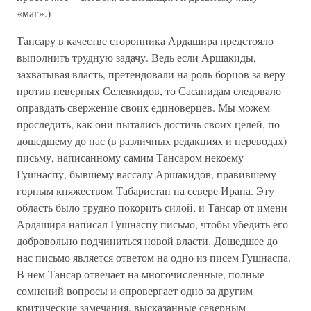
«маг».)
Тансару в качестве сторонника Ардашира предстояло
выполнить трудную задачу. Ведь если Аршакиды,
захватывая власть, претендовали на роль борцов за веру
против неверных Селевкидов, то Сасанидам следовало
оправдать свержение своих единоверцев. Мы можем
проследить, как они пытались достичь своих целей, по
дошедшему до нас (в различных редакциях и переводах)
письму, написанному самим Тансаром некоему
Гушнаспу, бывшему вассалу Аршакидов, правившему
горным княжеством Табаристан на севере Ирана. Эту
область было трудно покорить силой, и Тансар от имени
Ардашира написал Гушнаспу письмо, чтобы убедить его
добровольно подчиниться новой власти. Дошедшее до
нас письмо является ответом на одно из писем Гушнаспа.
В нем Тансар отвечает на многочисленные, полные
сомнений вопросы и опровергает одно за другим
критические замечания, высказанные северным