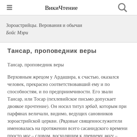
ВикиЧтение
Зороастрийцы. Верования и обычаи
Бойс Мэри
Тансар, проповедник веры
Тансар, проповедник веры
Верховным жрецом у Ардашира, к счастью, оказался
человек, прекрасно соответствовавший ему и по
способностям, и по предприимчивости. Его звали
Тансар, или Тосар (пехлевийское письмо допускает
двоякое прочтение). Он носил титул
эрбад
, которым при
парфянах величали, видимо, ведущих сановников
зороастрийской церкви. (Рядовые священнослужители
именовалась на протяжении всего сасанидского времени
просто
мог –
словом, восходящим к древнему
магу –