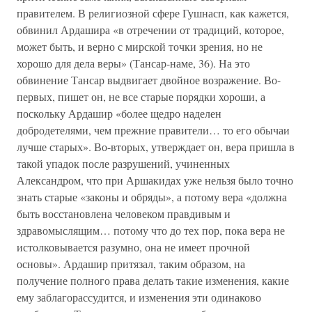
правителем. В религиозной сфере Гушнасп, как кажется,
обвинил Ардашира «в отречении от традиций, которое,
может быть, и верно с мирской точки зрения, но не
хорошо для дела веры» (Тансар-наме, 36). На это
обвинение Тансар выдвигает двойное возражение. Во-
первых, пишет он, не все старые порядки хороши, а
поскольку Ардашир «более щедро наделен
добродетелями, чем прежние правители… то его обычаи
лучше старых». Во-вторых, утверждает он, вера пришла в
такой упадок после разрушений, учиненных
Александром, что при Аршакидах уже нельзя было точно
знать старые «законы и обряды», а потому вера «должна
быть восстановлена человеком правдивым и
здравомыслящим… потому что до тех пор, пока вера не
истолковывается разумно, она не имеет прочной
основы». Ардашир притязал, таким образом, на
получение полного права делать такие изменения, какие
ему заблагорассудится, и изменения эти одинаково