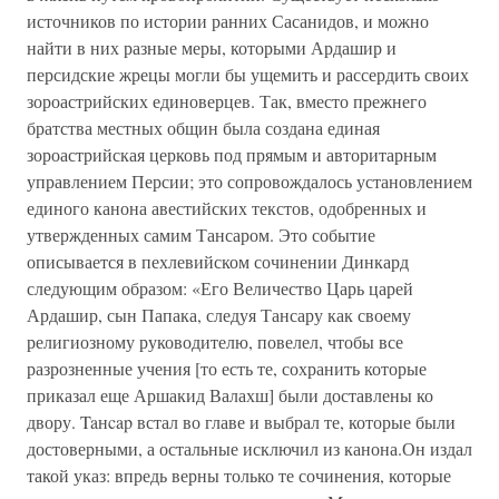
источников по истории ранних Сасанидов, и можно
найти в них разные меры, которыми Ардашир и
персидские жрецы могли бы ущемить и рассердить своих
зороастрийских единоверцев. Так, вместо прежнего
братства местных общин была создана единая
зороастрийская церковь под прямым и авторитарным
управлением Персии; это сопровождалось установлением
единого канона авестийских текстов, одобренных и
утвержденных самим Тансаром. Это событие
описывается в пехлевийском сочинении Динкард
следующим образом: «Его Величество Царь царей
Ардашир, сын Папака, следуя Тансару как своему
религиозному руководителю, повелел, чтобы все
разрозненные учения [то есть те, сохранить которые
приказал еще Аршакид Валахш] были доставлены ко
двору. Taнcap встал во главе и выбрал те, которые были
достоверными, а остальные исключил из канона.Он издал
такой указ: впредь верны только те сочинения, которые