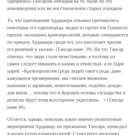
одобрялись Тансаром, невзирая на то, были ли это
нововведения или же восстановление старых порядков.
То, что притязаниям Ардашира отважно противились
некоторые его единоверцы, видно из протестов Гушнаспа
против «излишних кровопролитий, которые совершаются
по приказу Ардашира среди тех, кто выступает против
его решений и указов» (Тансар-наме, 39). На это Тансар
отвечал, что люди стали нечестивыми, а поэтому их
самих следует обвинять в казнях и убийствах, а не Царя
царей. «Кровопролития среди людей такого рода, даже
кажущиеся чрезмерными, мы считаем жизненно
важными и здравыми, живительными, подобно дождю
для земли… потому что в будущем основы государства и
религии будут этим всесторонне укреплены…» (Тансар-
наме 40).
Остается, однако, неясным, какие именно религиозные
мероприятия Ардашир, по признанию Тансара, проводил
в жизнь путем кровопролитий. Существует несколько