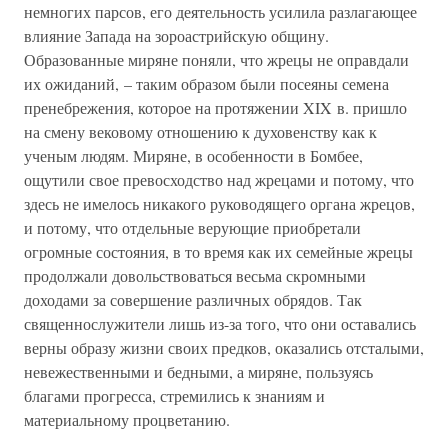
немногих парсов, его деятельность усилила разлагающее
влияние Запада на зороастрийскую общину.
Образованные миряне поняли, что жрецы не оправдали
их ожиданий, – таким образом были посеяны семена
пренебрежения, которое на протяжении XIX в. пришло
на смену вековому отношению к духовенству как к
ученым людям. Миряне, в особенности в Бомбее,
ощутили свое превосходство над жрецами и потому, что
здесь не имелось никакого руководящего органа жрецов,
и потому, что отдельные верующие приобретали
огромные состояния, в то время как их семейные жрецы
продолжали довольствоваться весьма скромными
доходами за совершение различных обрядов. Так
священнослужители лишь из-за того, что они оставались
верны образу жизни своих предков, оказались отсталыми,
невежественными и бедными, а миряне, пользуясь
благами прогресса, стремились к знаниям и
материальному процветанию.