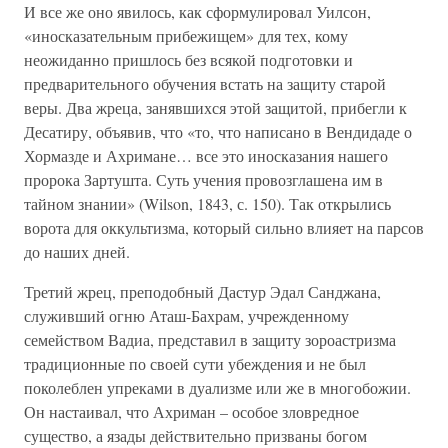
И все же оно явилось, как сформулировал Уилсон,
«иносказательным прибежищем» для тех, кому
неожиданно пришлось без всякой подготовки и
предварительного обучения встать на защиту старой
веры. Два жреца, занявшихся этой защитой, прибегли к
Десатиру, объявив, что «то, что написано в Вендидаде о
Хормазде и Ахримане… все это иносказания нашего
пророка Зартушта. Суть учения провозглашена им в
тайном знании» (Wilson, 1843, с. 150). Так открылись
ворота для оккультизма, который сильно влияет на парсов
до наших дней.
Третий жрец, преподобный Дастур Эдал Санджана,
служивший огню Аташ-Бахрам, учрежденному
семейством Вадиа, представил в защиту зороастризма
традиционные по своей сути убеждения и не был
поколеблен упреками в дуализме или же в многобожии.
Он настаивал, что Ахриман – особое зловредное
существо, а язады действительно призваны богом