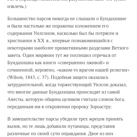
извлечь.)
Большинство парсов никогда не слышали о Бундахишне
и были настолько же поражены изложением его
содержания Уилсоном, насколько был бы потрясен и
христианин в XX в., впервые познакомившийся с
некоторыми наиболее примитивными разделами Ветхого
завета. Один мирянин тут же поспешил отречься от
Бундахишна как книги «совершенно лживой» и
сочиненной, вероятно, «каким-то врагом нашей религии»
(Wilson, 1843, с. 37). Подобная защита оказалась
затруднительной, когда торжествующий Уилсон доказал,
что многие данные Бундахишна происходят из самой
Авесты, которую община целиком считала словом бога,
переданным им в откровении пророку Зороастру.
В замешательстве парсы убедили трех жрецов принять
вызов, но те лишь добавили путаницы, представив
различные по своей сути оправдания. Двое из них