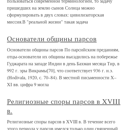
пользоваться современной терминологией, то задачу
пришедших на землю сынов Солнца можно
сформулировать в двух словах: цивилизаторская
миссия.В "реальной жизни" такая задача
Основатели общины парсов
Основатели общины парсов По парсийским преданиям,
отцы-основатели их общины высадились на побережье
Гуджарата на западе Индии в день Бахман месяца Тир, в
992 г. эры Викрамы[70], что соответствует 936 г. н.э.
(Hodivala, 1920, с. 70–84). В местной письменности X–
XI вв. цифра 9 могла
Религиозные споры парсов в XVIII
в.
Религиозные споры парсов в XVIII в. В течение всего
этого периода у парсов имелся только один священный