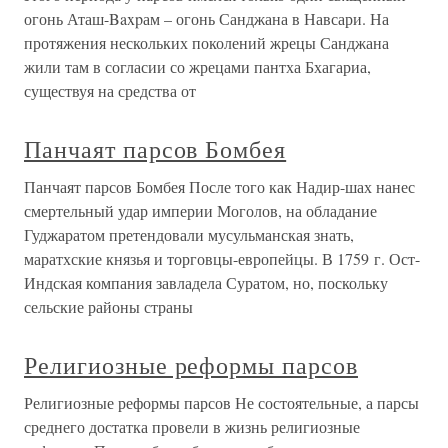
огонь Аташ-Baxpам – огонь Санджана в Навсари. На
протяжения нескольких поколений жрецы Санджана
жили там в согласии со жрецами пантха Бхагариа,
существуя на средства от
Панчаят парсов Бомбея
Панчаят парсов Бомбея После того как Надир-шах нанес
смертельный удар империи Моголов, на обладание
Гуджаратом претендовали мусульманская знать,
маратхские князья и торговцы-европейцы. В 1759 г. Ост-
Индская компания завладела Суратом, но, поскольку
сельские районы страны
Религиозные реформы парсов
Религиозные реформы парсов Не состоятельные, а парсы
среднего достатка провели в жизнь религиозные