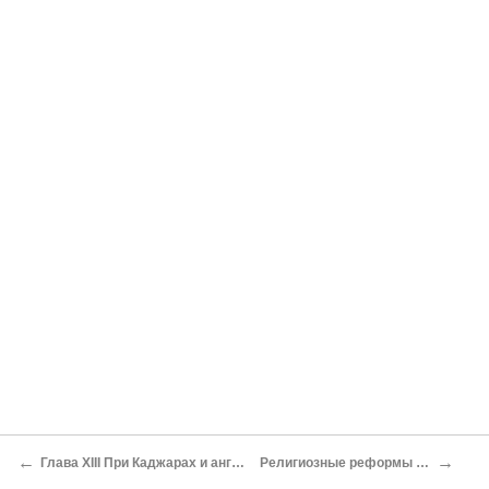
←
→
Глава XIII При Каджарах и англичанах
Религиозные реформы парсов