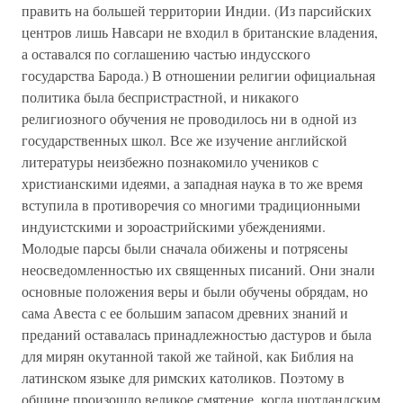
править на большей территории Индии. (Из парсийских
центров лишь Навсари не входил в британские владения,
а оставался по соглашению частью индусского
государства Барода.) В отношении религии официальная
политика была беспристрастной, и никакого
религиозного обучения не проводилось ни в одной из
государственных школ. Все же изучение английской
литературы неизбежно познакомило учеников с
христианскими идеями, а западная наука в то же время
вступила в противоречия со многими традиционными
индуистскими и зороастрийскими убеждениями.
Молодые парсы были сначала обижены и потрясены
неосведомленностью их священных писаний. Они знали
основные положения веры и были обучены обрядам, но
сама Авеста с ее большим запасом древних знаний и
преданий оставалась принадлежностью дастуров и была
для мирян окутанной такой же тайной, как Библия на
латинском языке для римских католиков. Поэтому в
общине произошло великое смятение, когда шотландским