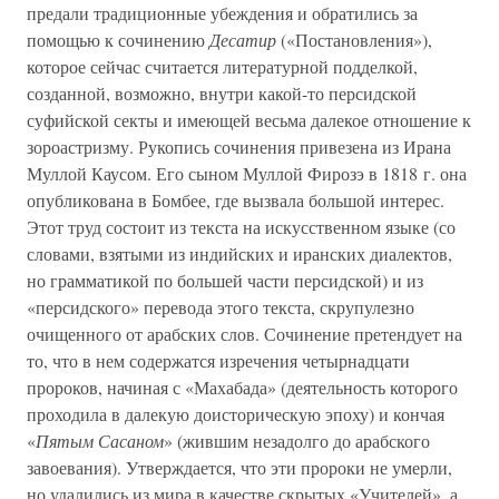
предали традиционные убеждения и обратились за
помощью к сочинению
Десатир
(«Постановления»),
которое сейчас считается литературной подделкой,
созданной, возможно, внутри какой-то персидской
суфийской секты и имеющей весьма далекое отношение к
зороастризму. Рукопись сочинения привезена из Ирана
Муллой Каусом. Его сыном Муллой Фирозэ в 1818 г. она
опубликована в Бомбее, где вызвала большой интерес.
Этот труд состоит из текста на искусственном языке (со
словами, взятыми из индийских и иранских диалектов,
но грамматикой по большей части персидской) и из
«персидского» перевода этого текста, скрупулезно
очищенного от арабских слов. Сочинение претендует на
то, что в нем содержатся изречения четырнадцати
пророков, начиная с «Махабада» (деятельность которого
проходила в далекую доисторическую эпоху) и кончая
«
Пятым Сасаном
» (жившим незадолго до арабского
завоевания). Утверждается, что эти пророки не умерли,
но удалились из мира в качестве скрытых «Учителей», а