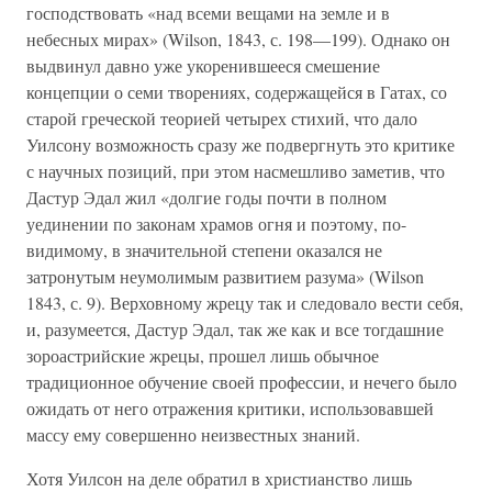
господствовать «над всеми вещами на земле и в
небесных мирах» (Wilson, 1843, с. 198—199). Однако он
выдвинул давно уже укоренившееся смешение
концепции о семи творениях, содержащейся в Гатах, со
старой греческой теорией четырех стихий, что дало
Уилсону возможность сразу же подвергнуть это критике
с научных позиций, при этом насмешливо заметив, что
Дастур Эдал жил «долгие годы почти в полном
уединении по законам храмов огня и поэтому, по-
видимому, в значительной степени оказался не
затронутым неумолимым развитием разума» (Wilson
1843, с. 9). Верховному жрецу так и следовало вести себя,
и, разумеется, Дастур Эдал, так же как и все тогдашние
зороастрийские жрецы, прошел лишь обычное
традиционное обучение своей профессии, и нечего было
ожидать от него отражения критики, использовавшей
массу ему совершенно неизвестных знаний.
Хотя Уилсон на деле обратил в христианство лишь