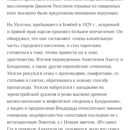
миссионером Джоном Уилсоном отрывки из священных
книг внезапно были предложены вниманию верующих.
На Уилсона, прибывшего в Бомбей в 1829 г., искренней
и прямой нрав парсов произвел большое впечатление. Он
обнаружил, что они составляют «очень влиятельную
часть» городского населения, и стал тщательно
готовиться к тому, чтобы привести их в лоно
христианства. Изучив переведенные Анкетилем Авесту и
Бундахишн, а также другие европейские сочинения,
Уилсон ринулся в атаку с проповедями, памфлетами, со
статьями в газетах, обратившись к новому способу
пропаганды. Уилсон набросился с нападками на
зороастрийский дуализм и резко высмеял древние
космогонические и мифические сведения в Бундахишне,
а заодно и предписания Вендидада относительно законов
очищения, недобросовестно сопоставив последние не с
ветхозаветным Левитом, а с Новым заветом. (Из самих
Гат в переводе Анкетиля он, разумеется, мало что сумел