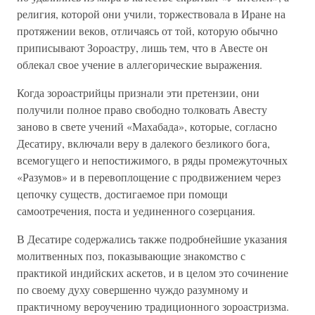
религия, которой они учили, торжествовала в Иране на
протяжении веков, отличаясь от той, которую обычно
приписывают Зороастру, лишь тем, что в Авесте он
облекал свое учение в аллегорические выражения.
Когда зороастрийцы признали эти претензии, они
получили полное право свободно толковать Авесту
заново в свете учений «Махабада», которые, согласно
Десатиру, включали веру в далекого безликого бога,
всемогущего и непостижимого, в ряды промежуточных
«Разумов» и в перевоплощение с продвижением через
цепочку существ, достигаемое при помощи
самоотречения, поста и уединенного созерцания.
В Десатире содержались также подробнейшие указания
молитвенных поз, показывающие знакомство с
практикой индийских аскетов, и в целом это сочинение
по своему духу совершенно чуждо разумному и
практичному вероучению традиционного зороастризма.