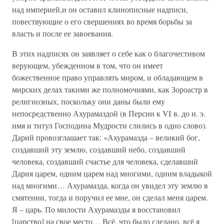
над империей,и он оставил клинописные надписи,
повествующие о его свершениях во время борьбы за
власть и после ее завоевания.
В этих надписях он заявляет о себе как о благочестивом
верующем, убежденном в том, что он имеет
божественное право управлять миром, и обладающем в
мирских делах такими же полномочиями, как Зороастр в
религиозных, поскольку они даны были ему
непосредственно Ахурамаздой (в Персии к VI в. до н. э.
имя и титул Господина Мудрости слились в одно слово).
Дарий провозглашает так: «Ахурамазда – великий бог,
создавший эту землю, создавший небо, создавший
человека, создавший счастье для человека, сделавший
Дария царем, одним царем над многими, одним владыкой
над многими… Ахурамазда, когда он увидел эту землю в
смятении, тогда и поручил ее мне, он сделал меня царем.
Я – царь. По милости Ахурамазды я восстановил
[царство] на свое место… Всё, что было сделано, всё я