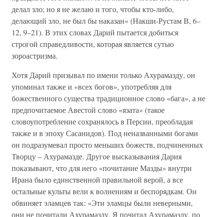
делал зло; но я не желаю и того, чтобы кто-либо,
делающий зло, не был бы наказан» (Накши-Рустам В, 6–
12, 9–21). В этих словах Дарий пытается добиться
строгой справедливости, которая является сутью
зороастризма.
Хотя Дарий призывал по имени только Ахурамазду, он
упоминал также и «всех богов», употребляя для
божественного существа традиционное слово «бага», а не
предпочитаемое Авестой слово «язата» (такое
словоупотребление сохранялось в Персии, преобладая
также и в эпоху Сасанидов). Под неназванными богами
он подразумевал просто меньших божеств, подчиненных
Творцу – Ахурамазде. Другое высказывания Дария
показывают, что для него «почитание Мазды» внутри
Ирана было единственной правильной верой, а все
остальные культы вели к волнениям и беспорядкам. Он
обвиняет эламцев так: «Эти эламцы были неверными,
они не почитали Ахурамазду. Я почитал Ахурамазду, по