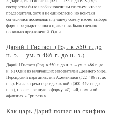
2. Дарий, сын Гистаспа. (521 — 485 г. до Р. X.).Для
государства было необыкновенным счастьем, что все
предводители, хотя и не единогласно, но все-таки
согласились последовать лучшему совету насчет выбора
формы государственного правления. Было сделано
несколько предложений. Одни
Дарий I Гистасп (Род. в 550 г. до
н. э. – ум. в 486 г. до н. э.)
Дарий I Гистасп (Род. в 550 г. до н. э. – ум. в 486 г. до
н. э.) Один из величайших завоевателей Древнего мира.
Персидский царь династии Ахеменидов (522–486 гг. до
н. э). Начал с греко-персидских войн (500–449 гг. до
н. э.), провел военную реформу. «Дарий, помни об
афинянах!» Три раза в
Как царь Дарий пошел на скифию