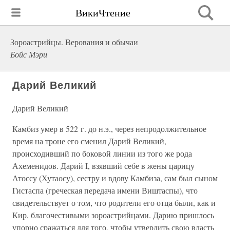
ВикиЧтение
Зороастрийцы. Верования и обычаи
Бойс Мэри
Дарий Великий
Дарий Великий
Камбиз умер в 522 г. до н.э., через непродолжительное
время на троне его сменил Дарий Великий,
происходивший по боковой линии из того же рода
Ахеменидов. Дарий I, взявший себе в жены царицу
Атоссу (Хутаосу), сестру и вдову Камбиза, сам был сыном
Гистаспа (греческая передача имени Виштаспы), что
свидетельствует о том, что родители его отца были, как и
Кир, благочестивыми зороастрийцами. Дарию пришлось
упорно сражаться для того, чтобы утвердить свою власть