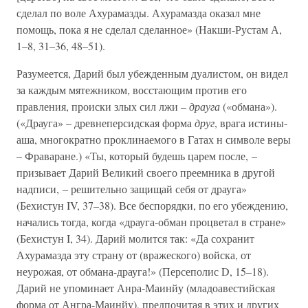
сделал по воле Ахурамазды. Ахурамазда оказал мне
помощь, пока я не сделал сделанное» (Накши-Рустам А,
1–8, 31–36, 48–51).
Разумеется, Дарий был убежденным дуалистом, он видел
за каждым мятежником, восстающим против его
правления, происки злых сил лжи –
драуга
(«обмана»).
(«Драуга» – древнеперсидская форма
друг
, врага истины-
аша, многократно проклинаемого в Гатах н символе веры
– Фраваране.) «Ты, который будешь царем после, –
призывает Дарий Великий своего преемника в другой
надписи, – решительно защищай себя от драуга»
(Бехистун IV, 37–38). Все беспорядки, по его убеждению,
начались тогда, когда «драуга-обман процветал в стране»
(Бехистун I, 34). Дарий молится так: «Да сохранит
Ахурамазда эту страну от (вражеского) войска, от
неурожая, от обмана-драуга!» (Персеполис D, 15–18).
Дарий не упоминает Анра-Маинйу (младоавестийская
форма от Ангра-Маинйу), предпочитая в этих и других