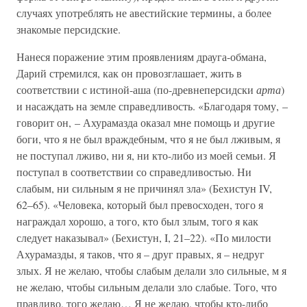
случаях употреблять не авестийские термины, а более
знакомые персидские.
Нанеся поражение этим проявлениям драуга-обмана,
Дарий стремился, как он провозглашает, жить в
соответствии с истиной-аша (по-древнеперсидски
арта
)
и насаждать на земле справедливость. «Благодаря тому, –
говорит он, – Ахурамазда оказал мне помощь и другие
боги, что я не был враждебным, что я не был лживым, я
не поступал лживо, ни я, ни кто-либо из моей семьи. Я
поступал в соответствии со справедливостью. Ни
слабым, ни сильным я не причинял зла» (Бехистун IV,
62–65). «Человека, который был превосходен, того я
награждал хорошо, а того, кто был злым, того я как
следует наказывал» (Бехистун, I, 21–22). «По милости
Ахурамазды, я таков, что я – друг правых, я – недруг
злых. Я не желаю, чтобы слабым делали зло сильные, м я
не желаю, чтобы сильным делали зло слабые. Того, что
правдиво, того желаю… Я не желаю, чтобы кто-либо