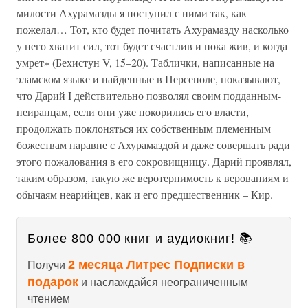
милости Ахурамазды я поступил с ними так, как
пожелал… Тот, кто будет почитать Ахурамазду насколько
у него хватит сил, тот будет счастлив и пока жив, и когда
умрет» (Бехистун V, 15–20). Таблички, написанные на
эламском языке и найденные в Персеполе, показывают,
что Дарий I действительно позволял своим подданным-
неиранцам, если они уже покорились его власти,
продолжать поклоняться их собственным племенным
божествам наравне с Ахурамаздой и даже совершать ради
этого пожалования в его сокровищницу. Дарий проявлял,
таким образом, такую же веротерпимость к верованиям и
обычаям неарийцев, как и его предшественник – Кир.
Более 800 000 книг и аудиокниг! 📚
2 месяца Литрес Подписки в
Получи
подарок
и наслаждайся неограниченным
чтением