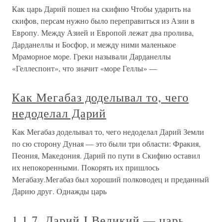
Как царь Дарий пошел на скифию Чтобы ударить на
скифов, персам нужно было переправиться из Азии в
Европу. Между Азией и Европой лежат два пролива,
Дарданеллы и Босфор, и между ними маленькое
Мраморное море. Греки называли Дарданеллы
«Геллеспонт», что значит «море Геллы» —
Как Мегабаз доделывал то, чего
недоделал Дарий
Как Мегабаз доделывал то, чего недоделал Дарий Земли
по сю сторону Дуная — это были три области: Фракия,
Пеония, Македония. Дарий по пути в Скифию оставил
их непокоренными. Покорять их пришлось
Мегабазу.Мегабаз был хороший полководец и преданный
Дарию друг. Однажды царь
1.1.7. Дарий I Великий — царь