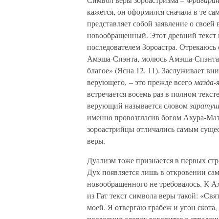
кажется, он оформился сначала в те с
представляет собой заявление о своей
новообращенный. Этот древний текст 
последователем Зороастра. Отрекаюсь
Амэша-Спэнта, молюсь Амэша-Спэнта. 
благое» (Ясна 12, 11). Заслуживает вн
верующего, – это прежде всего
мазда-
встречается восемь раз в полном тексте
верующий называется словом
зарату
именно провозгласив богом Ахура-Мазду
зороастрийцы отличались самым сущес
веры.
Дуализм тоже признается в первых стр
Дух появляется лишь в откровении сам
новообращенного не требовалось. К Ах
из Гат текст символа веры такой: «Свя
моей. Я отвергаю грабеж и угон скота
последних словах говорится о страда