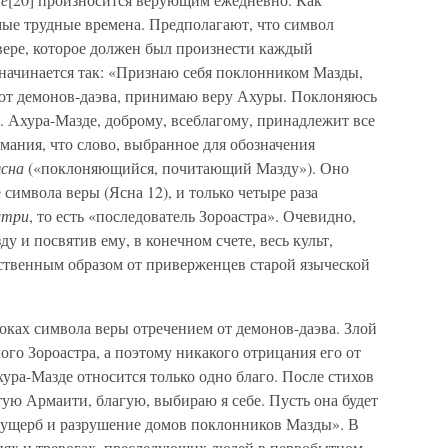
амые трудные времена. Предполагают, что символ
 вере, которое должен был произнести каждый
начинается так: «Признаю себя поклонником Мазды,
 от демонов-даэва, принимаю веру Ахуры. Поклоняюсь
Ахура-Мазде, доброму, всеблагому, принадлежит все
имания, что слово, выбранное для обозначения
ясна
(«поклоняющийся, почитающий Мазду»). Оно
 символа веры (Ясна 12), и только четыре раза
штри
, то есть «последователь Зороастра». Очевидно,
 и посвятив ему, в конечном счете, весь культ,
твенным образом от приверженцев старой языческой
оках символа веры отречением от демонов-даэва. Злой
ого Зороастра, а поэтому никакого отрицания его от
ура-Мазде относится только одно благо. После стихов
тую Армаити, благую, выбираю я себе. Пусть она будет
, ущерб и разрушение домов поклонников Мазды». В
ниях и тревогах, преследующих людей в первобытном