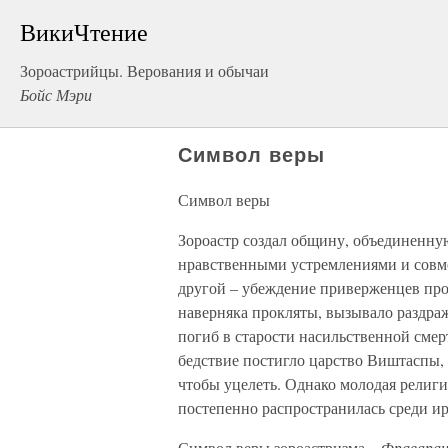
ВикиЧтение
Зороастрийцы. Верования и обычаи
Бойс Мэри
Символ веры
Символ веры
Зороастр создал общину, объединенн
нравственными устремлениями и совмес
другой – убеждение приверженцев проро
наверняка прокляты, вызывало раздра
погиб в старости насильственной смер
бедствие постигло царство Виштаспы, 
чтобы уцелеть. Однако молодая религи
постепенно распространилась среди ир
Символ веры зороастризма –
Фраваран