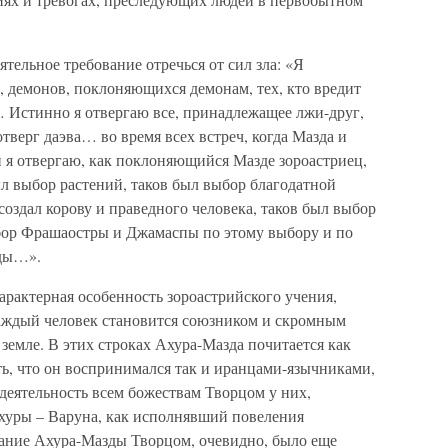
ятельное требование отречься от сил зла: «Я
, демонов, поклоняющихся демонам, тех, кто вредит
 Истинно я отвергаю все, принадлежащее лжи-друг,
тверг даэва… во время всех встреч, когда Мазда и
 и я отвергаю, как поклоняющийся Мазде зороастриец,
л выбор растений, таков был выбор благодатной
оздал корову и праведного человека, таков был выбор
бор Фрашаостры и Джамаспы по этому выбору и по
зды…».
арактерная особенность зороастрийского учения,
 каждый человек становится союзником и скромным
 земле. В этих строках Ахура-Мазда почитается как
ь, что он воспринимался так и иранцами-язычниками,
деятельность всем божествам Творцом у них,
хуры – Варуна, как исполнявший повеления
ание Ахура-Мазды Творцом, очевидно, было еще