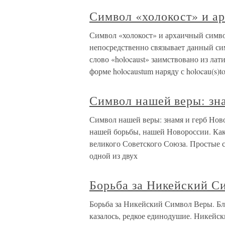
Символ «холокост» и а
Символ «холокост» и архаичный симво
непосредственно связывает данный си
слово «holocaust» заимствовано из ла
форме holocaustum наряду с holocau(s)t
Символ нашей веры: зн
Символ нашей веры: знамя и герб Нов
нашей борьбы, нашей Новороссии. Как
великого Советского Союза. Простые 
одной из двух
Борьба за Никейский С
Борьба за Никейский Символ Веры. Бл
казалось, редкое единодушие. Никейс