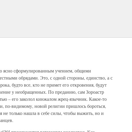
ую ясно сформулированным учением, общими
тными обрядами. Это, с одной стороны, единство, а с
ка, будто все, кто не примет его откровения, будут
жение у необращенных. По преданию, сам Зороастр
тью – его заколол кинжалом жрец-язычник. Какое-то
и, по-видимому, новой религии пришлось бороться,
я не только нашла в себе силы, чтобы выжить, но и
анцев.
е
[20] произносится верующим ежедневно. Как