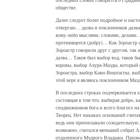
обществе.
Далее следует более подробное и насто
отвергаю… даэва и поклонников даэва
кому-либо мыслями, словами, делами…
противящееся (добру)… Как Зороастр о
Зороастр говорили друг с другом, так
даэва… Таков был выбор вод, таков бы
коровы, выбор Ахура-Мазды, который с
Зороастра, выбор Кави-Виштаспы, вы
этой вере я являюсь поклонником Ма
В последних строках подчеркивается х
состоящая в том что, выбирая добро,
сподвижником бога и всего благого на
Творец. Нет никаких оснований считат
ведь они приписывали созидательную 
возможно, считался меньший собрат А
отдаленного Мудрого Владыки. Призн