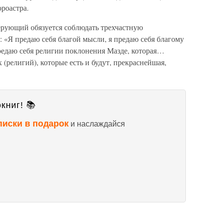
роастра.
верующий обязуется соблюдать трехчастную
: «Я предаю себя благой мысли, я предаю себя благому
 предаю себя религии поклонения Мазде, которая…
 (религий), которые есть и будут, прекраснейшая,
книг! 📚
писки в подарок
и наслаждайся