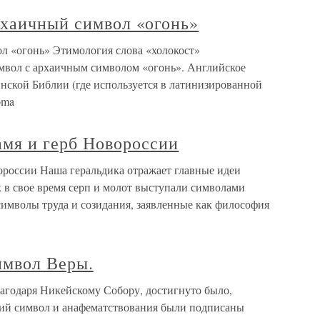
рхаичный символ «огонь»
л «огонь» Этимология слова «холокост»
мвол с архаичным символом «огонь». Английское
тинской Библии (где используется в латинизированной
oma
амя и герб Новороссии
ороссии Наша геральдика отражает главные идеи
 в свое время серп и молот выступали символами
символы труда и созидания, заявленные как философия
имвол Веры.
агодаря Никейскому Собору, достигнуто было,
кий символ и анафематствования были подписаны