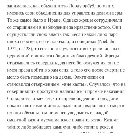
занимались, как объяснил это Лорду
эрбуд
, но у них
имелись свои объединения для управления делами веры.
То же самое было в Иране. Однако жрецы сотрудничали
со старшинами в наблюдении за нравственностью. Они
осуществляли свою власть так: «если какой-либо парс
плохо себя вел, его исключали, из общины» (Niebuhr,
1972, с. 428), то есть он отлучался от всех религиозных
церемоний и лишался общинных благодеяний. Жрецы
отказывались совершать для него богослужения, он не
имел права войти в храм огня, а тело его после смерти не
могло быть помещено на дахме. Фактически он
становился отверженным, «вне касты». Случалось, что на
совершивших проступки налагались и прямые наказания.
Ставоринус отмечает, что «прелюбодеяние и блуд они
наказывают сами и иногда даже приговаривают к смерти;
но они обязаны тем не менее уведомить о каждой
смертной казни мусульманское правительство. Казнят
тайно: либо забивают камнями, либо топят в реке, а