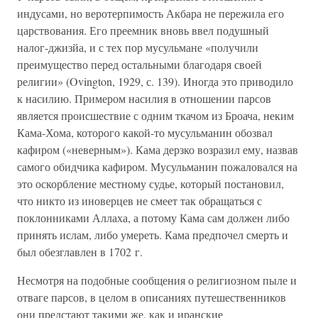
индусами, но веротерпимость Акбара не пережила его
царствования. Его преемник вновь ввел подушный
налог-джизйа, и с тех пор мусульмане «получили
преимущество перед остальными благодаря своей
религии» (Ovington, 1929, с. 139). Иногда это приводило
к насилию. Примером насилия в отношении парсов
является происшествие с одним ткачом из Броача, неким
Кама-Хома, которого какой-то мусульманин обозвал
кафиром («неверным»). Кама дерзко возразил ему, назвав
самого обидчика кафиром. Мусульманин пожаловался на
это оскорбление местному судье, который постановил,
что никто из иноверцев не смеет так обращаться с
поклонниками Аллаха, а потому Кама сам должен либо
принять ислам, либо умереть. Кама предпочел смерть и
был обезглавлен в 1702 г.
Несмотря на подобные сообщения о религиозном пыле и
отваге парсов, в целом в описаниях путешественников
они предстают такими же, как и иранские