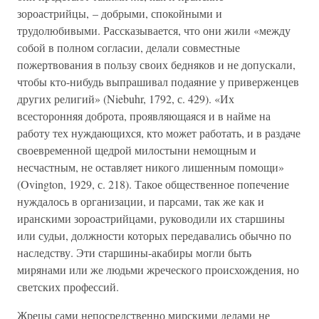
зороастрийцы, – добрыми, спокойными и
трудолюбивыми. Рассказывается, что они жили «между
собой в полном согласии, делали совместные
пожертвования в пользу своих бедняков и не допускали,
чтобы кто-нибудь выпрашивал подаяние у приверженцев
других религий» (Niebuhr, 1792, с. 429). «Их
всесторонняя доброта, проявляющаяся и в найме на
работу тех нуждающихся, кто может работать, и в раздаче
своевременной щедрой милостыни немощным и
несчастным, не оставляет никого лишенным помощи»
(Ovington, 1929, с. 218). Такое общественное попечение
нуждалось в организации, и парсами, так же как и
иранскими зороастрийцами, руководили их старшины
или судьи, должности которых передавались обычно по
наследству. Эти старшины-акабиры могли быть
мирянами или же людьми жреческого происхождения, но
светских профессий.
Жрецы сами непосредственно мирскими делами не