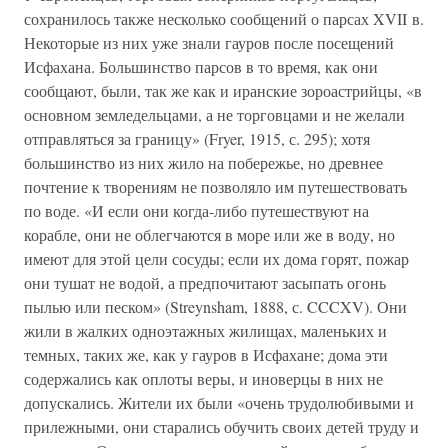
сохранилось также несколько сообщений о парсах XVII в.
Некоторые из них уже знали гауров после посещений
Исфахана. Большинство парсов в то время, как они
сообщают, были, так же как и иранские зороастрийцы, «в
основном земледельцами, а не торговцами и не желали
отправляться за границу» (Fryer, 1915, с. 295); хотя
большинство из них жило на побережье, но древнее
почтение к творениям не позволяло им путешествовать
по воде. «И если они когда-либо путешествуют на
корабле, они не облегчаются в море или же в воду, но
имеют для этой цели сосуды; если их дома горят, пожар
они тушат не водой, а предпочитают засыпать огонь
пылью или песком» (Streynsham, 1888, с. CCCXV). Они
жили в жалких одноэтажных жилищах, маленьких и
темных, таких же, как у гауров в Исфахане; дома эти
содержались как оплоты веры, и иноверцы в них не
допускались. Жители их были «очень трудолюбивыми и
прилежными, они старались обучить своих детей труду и