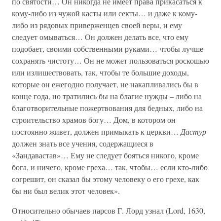
по святости… Он никогда не имеет права прикасаться к
кому-либо из чужой касты или секты… и даже к кому-
либо из рядовых приверженцев своей веры, и ему
следует омываться… Он должен делать все, что ему
подобает, своими собственными руками… чтобы лучше
сохранять чистоту… Он не может пользоваться роскошью
или излишествовать, так, чтобы те большие доходы,
которые он ежегодно получает, не накапливались бы в
конце года, но тратились бы на благие нужды – либо на
благотворительные пожертвования для бедных, либо на
строительство храмов богу… Дом, в котором он
постоянно живет, должен примыкать к церкви…
Дастур
должен знать все учения, содержащиеся в
«Зандавастав»… Ему не следует бояться никого, кроме
бога, и ничего, кроме греха… так, чтобы… если кто-либо
согрешит, он сказал бы этому человеку о его грехе, как
бы ни был велик этот человек».
Относительно обычаев парсов Г. Лорд узнал (Lord, 1630,