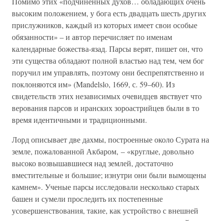
Помимо этих «подчиненных духов… обладающих очень
высоким положением, у бога есть двадцать шесть других
прислужников, каждый из которых имеет свои особые
обязанности» – и автор перечисляет по именам
календарные божества-язад. Парсы верят, пишет он, что
эти существа обладают полной властью над тем, чем бог
поручил им управлять, поэтому они беспрепятственно и
поклоняются им» (Mandelslo, 1669, с. 59–60). Из
свидетельств этих независимых очевидцев явствует что
верования парсов и иранских зороастрийцев были в то
время идентичными и традиционными.
Лорд описывает две дахмы, построенные около Сурата на
земле, пожалованной Акбаром, – «круглые, довольно
высоко возвышавшиеся над землей, достаточно
вместительные и большие; изнутри они были вымощены
камнем». Ученые парсы исследовали несколько старых
башен и сумели проследить их постепенные
усовершенствования, такие, как устройство с внешней