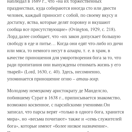
наблюдал в 1689 г., что «на их торжественных
празднествах, куда собираются иногда сто или двести
человек, каждый приносит с собой, по своему вкусу и
достатку, яства, которые делят поровну и вкушают
сообща все присутствующие» (Ovington, 1929, с. 218).
Лорд далее сообщает, что «их закон допускает большую
свободу в еде и питье… Когда они едят что-либо из дичи
или мяса, то немного несут в
агиари
, т. е. в храм, в
качестве приношения для умиротворения бога за то, что
ради пропитания они вынуждены отнимать жизнь у его
тварей» (Lord, 1630, с. 40). Здесь, несомненно,
упоминается приношение огню –
аташ-зохр.
Молодому немецкому аристократу де Манделсло,
побившему Сурат в 1638 г., приписывается знакомство,
возможно косвенное, с парсийскими учениями.Он
записал, что парсы верят «только в одного бога, хранится
мира», но «весьма почитают» также и «семь служителей
бога», которые имеют «более низкое назначение».