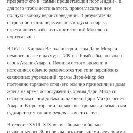
превратит его в «самый процветающий порт Индии», и,
для того чтобы достичь этого, провозгласила в нем
полную свободу вероисповеданий. В результате на
остров постоянно переселялись индусы и парсы,
стремившиеся избегнуть притеснений Моголов и
португальцев.
В 1671 г. Хирджи Ваччха построил там Дари-Михр, а
немного позже и дахму; в 1709 г. в Бомбее был освящен
огонь Аташи-Адаран. Начиная с этого времени в
источниках обычно различаются три типа парсийских
священных учреждений: храмы Дари-Михр без
постоянно горящего огня (его обычно приносили из дома
жреца на время богослужений), храмы Дари-Михр со
священным огнем
Дадгах
и, наконец, Дари-Михр с огнем
Адаран. В просторечии, однако, все три могли называться
гуджаратским словом
агиари –
«место огня».
В течение XVIII–XIX вв. все больше и больше
священных огней основывалось отдельными верующими