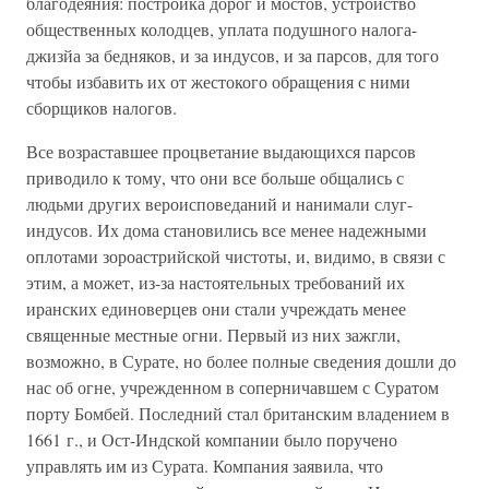
благодеяния: постройка дорог и мостов, устройство
общественных колодцев, уплата подушного налога-
джизйа за бедняков, и за индусов, и за парсов, для того
чтобы избавить их от жестокого обращения с ними
сборщиков налогов.
Все возраставшее процветание выдающихся парсов
приводило к тому, что они все больше общались с
людьми других вероисповеданий и нанимали слуг-
индусов. Их дома становились все менее надежными
оплотами зороастрийской чистоты, и, видимо, в связи с
этим, а может, из-за настоятельных требований их
иранских единоверцев они стали учреждать менее
священные местные огни. Первый из них зажгли,
возможно, в Сурате, но более полные сведения дошли до
нас об огне, учрежденном в соперничавшем с Суратом
порту Бомбей. Последний стал британским владением в
1661 г., и Ост-Индской компании было поручено
управлять им из Сурата. Компания заявила, что