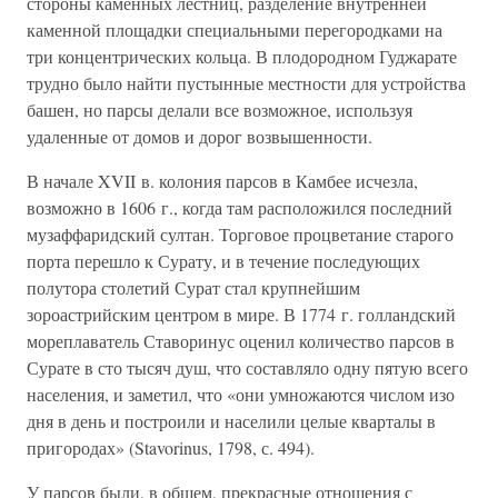
стороны каменных лестниц, разделение внутренней
каменной площадки специальными перегородками на
три концентрических кольца. В плодородном Гуджарате
трудно было найти пустынные местности для устройства
башен, но парсы делали все возможное, используя
удаленные от домов и дорог возвышенности.
В начале XVII в. колония парсов в Камбее исчезла,
возможно в 1606 г., когда там расположился последний
музаффаридский султан. Торговое процветание старого
порта перешло к Сурату, и в течение последующих
полутора столетий Сурат стал крупнейшим
зороастрийским центром в мире. В 1774 г. голландский
мореплаватель Ставоринус оценил количество парсов в
Сурате в сто тысяч душ, что составляло одну пятую всего
населения, и заметил, что «они умножаются числом изо
дня в день и построили и населили целые кварталы в
пригородах» (Stavorinus, 1798, с. 494).
У парсов были, в общем, прекрасные отношения с