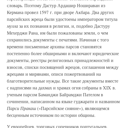
словарь. Поэтому Дастур Ардашир Ношираван из
Кермана провел 1597 г. при дворе Акбара. Два других
парсийских жреца были удостоены императором титула
мулла
за их познания в религии, и, подобно Дастуру
Мехерджи Рана, им были пожалованы земли, о чем
сохранились документы с печатями. Начиная с того
времени письменные архивы парсов становятся
постепенно более обширными и включают юридические
документы, реестры религиозных принадлежностей и
взносов, списки посвящений жрецов, соглашения между
жрецами и мирянами, описи пожертвований на
благотворительные нужды. Все такие документы вместе
с надписями на дахмах и храмах огня собраны в XIX в.
ученым парсом Баманджи Байрамджи Пателом в
сочинении, написанном на языке гуджарати и названном
Парси Пракаш
(«Парсийское сияние»), являющемся
бесценным источником по истории общины.
У европейцев, торговых соперников португальцев,