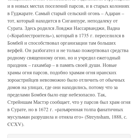
и в новых местах поселений парсов, и в старых колониях
в Гуджарате. Самый старый сельский огонь – Адаран –
тот, который находится в Сиганпуре, неподалеку от
Сурата. Здесь родился Ловджи Нассарванджи, Вадиа
(«Кораблестроитель»), который в 1735 г. переселился в
Бомбей и способствовал организации там больших
верфей. Он разбогател и не только пожертвовал средства
родному священному огню, но и учредил ежегодный
праздник – гахамбар – в память своей души. Новые
храмы огня парсов, подобно храмам огня иранских
зороастрийцев невозможно было отличить от обычных
домов на улицах, где они находились, потому что за
пределами Бомбея было еще небезопасно. Так,
Стрейншам Мастэр сообщает, что у парсов был храм огня
в Сурате, но в 1672 г. «разъяренная толпа фанатичных
мусульман разрушила и отняла его» (Streynsham, 1888, с.
CCXV).