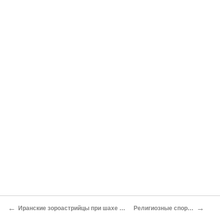
←
→
Иранские зороастрийцы при шахе Аббасе: их верования и обряды
Религиозные споры парсов в XVIII в.