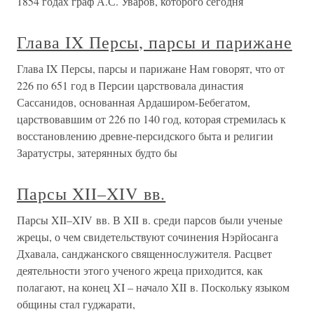
1854 годах граф А.С. Уваров, которого сегодня
Глава IX Персы, парсы и парижане
Глава IX Персы, парсы и парижане Нам говорят, что от
226 по 651 год в Персии царствовала династия
Сассанидов, основанная Ардаширом-Бебегатом,
царствовавшим от 226 по 140 год, которая стремилась к
восстановлению древне-персидского быта и религии
Заратустры, затерянных будто бы
Парсы XII–XIV вв.
Парсы XII–XIV вв. В XII в. среди парсов были ученые
жрецы, о чем свидетельствуют сочинения Нэрйосанга
Дхавала, санджанского священнослужителя. Расцвет
деятельности этого ученого жреца приходится, как
полагают, на конец XI – начало XII в. Поскольку языком
общины стал гуджарати,