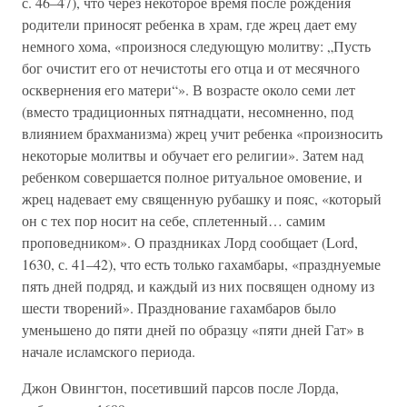
с. 46–47), что через некоторое время после рождения
родители приносят ребенка в храм, где жрец дает ему
немного хома, «произнося следующую молитву: „Пусть
бог очистит его от нечистоты его отца и от месячного
осквернения его матери“». В возрасте около семи лет
(вместо традиционных пятнадцати, несомненно, под
влиянием брахманизма) жрец учит ребенка «произносить
некоторые молитвы и обучает его религии». Затем над
ребенком совершается полное ритуальное омовение, и
жрец надевает ему священную рубашку и пояс, «который
он с тех пор носит на себе, сплетенный… самим
проповедником». О праздниках Лорд сообщает (Lord,
1630, с. 41–42), что есть только гахамбары, «празднуемые
пять дней подряд, и каждый из них посвящен одному из
шести творений». Празднование гахамбаров было
уменьшено до пяти дней по образцу «пяти дней Гат» в
начале исламского периода.
Джон Овингтон, посетивший парсов после Лорда,