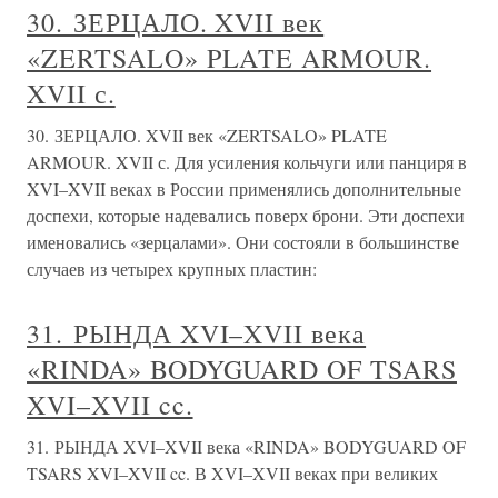
30. ЗЕРЦАЛО. XVII век
«ZERTSALO» PLATE ARMOUR.
XVII с.
30. ЗЕРЦАЛО. XVII век «ZERTSALO» PLATE
ARMOUR. XVII с. Для усиления кольчуги или панциря в
XVI–XVII веках в России применялись дополнительные
доспехи, которые надевались поверх брони. Эти доспехи
именовались «зерцалами». Они состояли в большинстве
случаев из четырех крупных пластин:
31. РЫНДА XVI–XVII века
«RINDA» BODYGUARD OF TSARS
XVI–XVII cc.
31. РЫНДА XVI–XVII века «RINDA» BODYGUARD OF
TSARS XVI–XVII cc. В XVI–XVII веках при великих