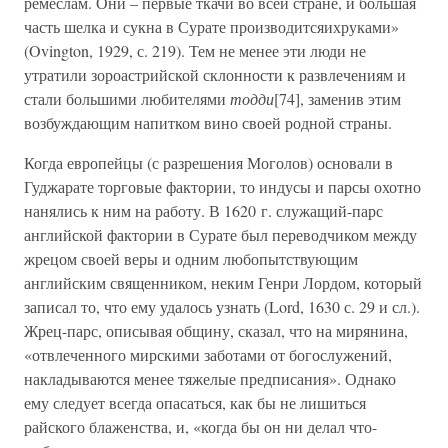
ремеслам. Они – первые ткачи во всей стране, и большая
часть шелка и сукна в Сурате производитсяихруками»
(Ovington, 1929, с. 219). Тем не менее эти люди не
утратили зороастрийской склонности к развлечениям и
стали большими любителями
тодди
[74], заменив этим
возбуждающим напитком вино своей родной страны.
Когда европейцы (с разрешения Моголов) основали в
Гуджарате торговые фактории, то индусы и парсы охотно
нанялись к ним на работу. В 1620 г. служащий-парс
английской фактории в Сурате был переводчиком между
жрецом своей веры и одним любопытствующим
английским священником, неким Генри Лордом, который
записал то, что ему удалось узнать (Lord, 1630 с. 29 и сл.).
Жрец-парс, описывая общину, сказал, что на мирянина,
«отвлеченного мирскими заботами от богослужений,
накладываются менее тяжелые предписания». Однако
ему следует всегда опасаться, как бы не лишиться
райского блаженства, и, «когда бы он ни делал что-