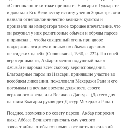
«Огнепоклонники тоже пришли из Навсари в Гуджарате
и доказали Его Величеству истину учения Зороастра: они
назвали огнепоклонничество великим культом и
произвели на императора такое хорошее впечатление, что
он разузнал у них религиозные обычаи и обряды парсов
и приказал… чтобы священный огонь при дворе
поддерживался днем и ночью по обычаю древних
персидских царей» (Commissariat, 1938, с. 222). По своей
веротерпимости, Акбар отменил подушный налог-
джизйа
и даровал всем свободу вероисповедания.
Благодарные парсы из Навсари, принявшие участие во
всеобщем ликовании, пожаловали Мехерджи Рана и его
потомкам на вечные времена должность своего
верховного жреца, или Великого Дастура. (До сего дня
пантхом Бхагариа руководит Дастур Мехерджи Рана.)
Позднее, возможно по совету парсов, Акбар попросил
шаха Аббаса Великого прислать ему ученого
зороастрийца, чтобы тот помог составить персидский