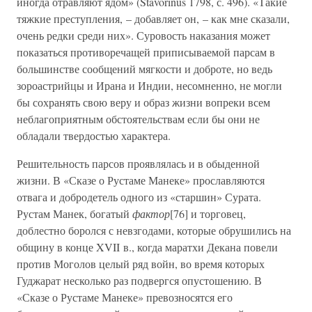
иногда отравляют ядом» (Stavorinus 1798, с. 496). «Такие
тяжкие преступления, – добавляет он, – как мне сказали,
очень редки среди них». Суровость наказания может
показаться противоречащей приписываемой парсам в
большинстве сообщений мягкости и доброте, но ведь
зороастрийцы и Ирана и Индии, несомненно, не могли
бы сохранять свою веру и образ жизни вопреки всем
неблагоприятным обстоятельствам если бы они не
обладали твердостью характера.
Решительность парсов проявлялась и в обыденной
жизни. В «Сказе о Рустаме Манеке» прославляются
отвага и добродетель одного из «старшин» Сурата.
Рустам Манек, богатый
фактор
[76] и торговец,
доблестно боролся с невзгодами, которые обрушились на
общину в конце XVII в., когда маратхи Декана повели
против Моголов целый ряд войн, во время которых
Гуджарат несколько раз подвергся опустошению. В
«Сказе о Рустаме Манеке» превозносятся его