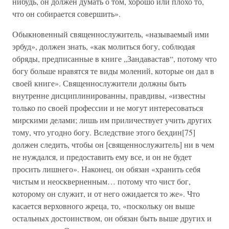
нибудь, он должен думать о том, хорошо или плохо то,
что он собирается совершить».
Обыкновенный священнослужитель, «называемый ими
эрбуд», должен знать, «как молиться богу, соблюдая
обряды, предписанные в книге „Зандавастав“, потому что
богу больше нравятся те виды молений, которые он дал в
своей книге». Священнослужители должны быть
внутренне дисциплинированны, правдивы, «известны
только по своей профессии и не могут интересоваться
мирскими делами; лишь им приличествует учить других
тому, что угодно богу. Вследствие этого бехдин[75]
должен следить, чтобы он [священнослужитель] ни в чем
не нуждался, и предоставить ему все, и он не будет
просить лишнего». Наконец, он обязан «хранить себя
чистым и неоскверненным… потому что чист бог,
которому он служит, и от него ожидается то же». Что
касается верховного жреца, то, «поскольку он выше
остальных достоинством, он обязан быть выше других и