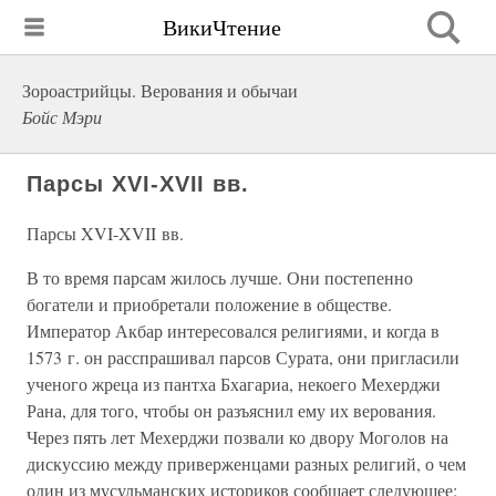
ВикиЧтение
Зороастрийцы. Верования и обычаи
Бойс Мэри
Парсы XVI-XVII вв.
Парсы XVI-XVII вв.
В то время парсам жилось лучше. Они постепенно
богатели и приобретали положение в обществе.
Император Акбар интересовался религиями, и когда в
1573 г. он расспрашивал парсов Сурата, они пригласили
ученого жреца из пантха Бхагариа, некоего Мехерджи
Рана, для того, чтобы он разъяснил ему их верования.
Через пять лет Мехерджи позвали ко двору Моголов на
дискуссию между приверженцами разных религий, о чем
один из мусульманских историков сообщает следующее: