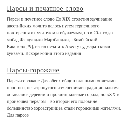
Парсы и печатное слово
Парсы и печатное слово До XIX столетия заучивание
авестийских молитв велось путем терпеливого
повторения их учителем и обучаемым, но в 20-х годах
мобад Фэрдунджи Марзбанджи, «Бомбейский
Какстон»[79], начал печатать Авесту гуджаратскими
буквами. Вскоре копии этого издания
Парсы-горожане
Парсы-горожане Для обеих общин главными оплотами
простого, не затронутого изменениями традиционализма
оставались деревни и провинциальные города, но вXX в.
произошел перелом – во второй его половине
большинство зороастрийцев стали городскими жителями.
Для парсов