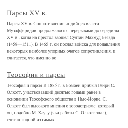
Парсы XV в.
Парсы XV в. Сопротивление индийцев власти
Музаффаридов продолжалось с перерывами до середины
XV в., когда на престол взошел Султан-Махмуд-Бегада
(1458—1511). В 1465 г. он послал войска для подавления
некоторых наиболее упорных очагов сопротивления, и
считается, что именно во
Теософия и парсы
Теософия и парсы В 1885 г. в Бомбей прибыл Генри С.
Олкотт, участвовавший десятью годами ранее в
основании Теософского общества в Нью-Йорке. С.
Олкотт был высокого мнения о зороастризме, который
он, подобно М. Хаугу (чьи работы С. Олкотт знал),
считал «одной из самых