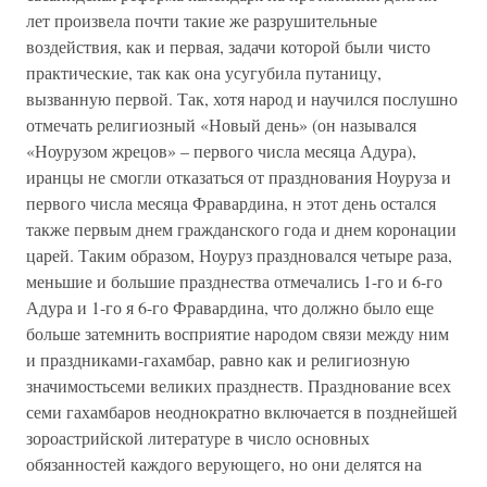
лет произвела почти такие же разрушительные
воздействия, как и первая, задачи которой были чисто
практические, так как она усугубила путаницу,
вызванную первой. Так, хотя народ и научился послушно
отмечать религиозный «Новый день» (он назывался
«Ноурузом жрецов» – первого числа месяца Адура),
иранцы не смогли отказаться от празднования Ноуруза и
первого числа месяца Фравардина, н этот день остался
также первым днем гражданского года и днем коронации
царей. Таким образом, Ноуруз праздновался четыре раза,
меньшие и большие празднества отмечались 1-го и 6-го
Адура и 1-го я 6-го Фравардина, что должно было еще
больше затемнить восприятие народом связи между ним
и праздниками-гахамбар, равно как и религиозную
значимостьсеми великих празднеств. Празднование всех
семи гахамбаров неоднократно включается в позднейшей
зороастрийской литературе в число основных
обязанностей каждого верующего, но они делятся на