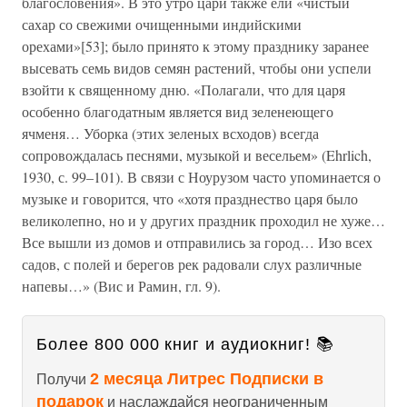
благословения». В это утро цари также ели «чистый
сахар со свежими очищенными индийскими
орехами»[53]; было принято к этому празднику заранее
высевать семь видов семян растений, чтобы они успели
взойти к священному дню. «Полагали, что для царя
особенно благодатным является вид зеленеющего
ячменя… Уборка (этих зеленых всходов) всегда
сопровождалась песнями, музыкой и весельем» (Ehrlich,
1930, с. 99–101). В связи с Ноурузом часто упоминается о
музыке и говорится, что «хотя празднество царя было
великолепно, но и у других праздник проходил не хуже…
Все вышли из домов и отправились за город… Изо всех
садов, с полей и берегов рек радовали слух различные
напевы…» (Вис и Рамин, гл. 9).
Более 800 000 книг и аудиокниг! 📚
2 месяца Литрес Подписки в
Получи
подарок
и наслаждайся неограниченным