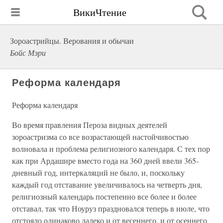
ВикиЧтение
Зороастрийцы. Верования и обычаи
Бойс Мэри
Реформа календаря
Реформа календаря
Во время правления Пероза видных деятелей
зороастризма со все возрастающей настойчивостью
волновала и проблема религиозного календаря. С тех пор
как при Ардашире вместо года на 360 дней ввели 365-
дневный год, интеркаляций не было, и, поскольку
каждый год отставание увеличивалось на четверть дня,
религиозный календарь постепенно все более и более
отставал, так что Ноуруз праздновался теперь в июле, что
отстояло одинаково далеко и от весеннего, и от осеннего