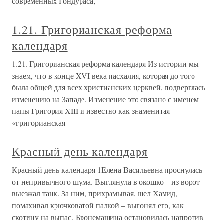
современных Гондураса,
1.21. Григорианская реформа
календаря
1.21. Григорианская реформа календаря Из истории мы
знаем, что в конце XVI века пасхалия, которая до того
была общей для всех христианских церквей, подверглась
изменению на Западе. Изменение это связано с именем
папы Григория XIII и известно как знаменитая
«григорианская
Красный день календаря
Красный день календаря 1Елена Васильевна проснулась
от непривычного шума. Выглянула в окошко – из ворот
выезжал танк. За ним, прихрамывая, шел Хамид,
помахивал крючковатой палкой – выгонял его, как
скотину на выпас. Бронемашина остановилась напротив