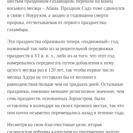
шестым праздником-гахамбаром, перешли на конец
восьмого месяца – Абана. Праздник Садэ тоже сдвинулся
в связи с Ноурузом, а заодно и годовщина смерти
пророка, отсчитываемая от первого празднества-
гахамбара.
Эти празднества образовали теперь «подвижный» год,
названный так либо из-за решительной передвижки
празднеств в VI в. н. э., либо из-за того, что этот год
намеревались передвигать путем добавления к нему
целого месяца раз в 120 лет, так чтобы первое число
месяца Адура не отставало бы от весеннего
равноденствия больше чем на тридцать дней. Остальные
праздники, имевшие меньшее религиозное значение, чем
семь празднеств, основанных Зороастром, были
оставлены в календаре на своих прежних местах, так что
они почти незаметно перемещались назад в течение года.
Несмотря на свои благочестивые цели, вторая
сасанидская реформа календаря на протяжении долгих