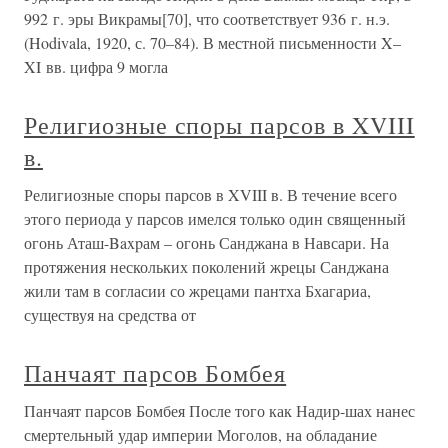
992 г. эры Викрамы[70], что соответствует 936 г. н.э.
(Hodivala, 1920, с. 70–84). В местной письменности X–
XI вв. цифра 9 могла
Религиозные споры парсов в XVIII
в.
Религиозные споры парсов в XVIII в. В течение всего
этого периода у парсов имелся только один священный
огонь Аташ-Baxpам – огонь Санджана в Навсари. На
протяжения нескольких поколений жрецы Санджана
жили там в согласии со жрецами пантха Бхагариа,
существуя на средства от
Панчаят парсов Бомбея
Панчаят парсов Бомбея После того как Надир-шах нанес
смертельный удар империи Моголов, на обладание