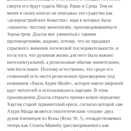
смерти его будут судить Михр, Рашн и Срош. Тем не
менее в своих книгах он описывал эти существа как
«дозороастрийские божества», вера в которых была
«привита» чистому монотеизму, проповедовавшемуся
Зороастром. Дхалла мог уживаться с такими
противоречиями, видимо, потому, что не придавал
серьезного значения логической последовательности, и
из-за того, что духовная жизнь для него была важнее
интеллектуальной, а религиозные обычаи значительнее,
чем богословие. Поэтому естественно, что среди его
сочинений есть чисто религиозное произведение под
названием «
Хвала Ахура-Мазде
», которое имело широкий
круг читателей и использовалось парсами. В этим
произведении Дхалла открыто принял новую переделку
Хаугом старой зурванитской ереси, согласно которой сам
Ахура-Мазда является гипотетическим «отцом» двух
духов-близнецов из Ясны (Ясна 30, 3), отождествляемых
теперь как Спэнта-Маинйу (рассматриваемого как