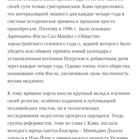
своей сути только григорианским. Кама предположил,
что интеркаляцией лишнего дня каждые четыре года в
смутные исторические времена в прошлом просто
пренебрегали. Поэтому в 1906 г. было основано
Зартошти-Фасли-Сал-Мандал
(«Общество
зороастрийского сезонного года»), задачей которого было
убедить всю общину принять новый календарь с
установленным весенним Ноурузом и добавочным днем
через каждые четыре года. Однако члены этого общества,
называвшие себя
Фасли
, увеличивали свою численность
весьма медленно.
К тому времени парсы внесли крупный вклад в изучение
своей религии, особенно изданием и публикацией
пехлевийских текстов, но в теологических
исследованиях недостаток прогресса ощущался. Тогда
группа реформистов, тоже во главе с Кама, послала
молодого жреца пантха Бхагариа – Манекджи Дхалла
учиться в Нью-Йорк у американского ираниста Уильяма