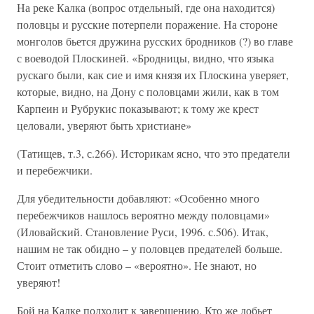
На реке Калка (вопрос отдельный, где она находится)
половцы и русские потерпели поражение. На стороне
монголов бьется дружина русских бродников (?) во главе
с воеводой Плоскиней. «Бродницы, видно, что языка
рускаго были, как сие и имя князя их Плоскина уверяет,
которые, видно, на Дону с половцами жили, как в том
Карпеин и Рубрукис показывают; к тому же крест
целовали, уверяют быть христиане»
(Татищев, т.3, с.266). Историкам ясно, что это предатели
и перебежчики.
Для убедительности добавляют: «Особенно много
перебежчиков нашлось вероятно между половцами»
(Иловайский. Становление Руси, 1996. с.506). Итак,
нашим не так обидно – у половцев предателей больше.
Стоит отметить слово – «вероятно». Не знают, но
уверяют!
Бой на Калке подходит к завершению. Кто же добьет