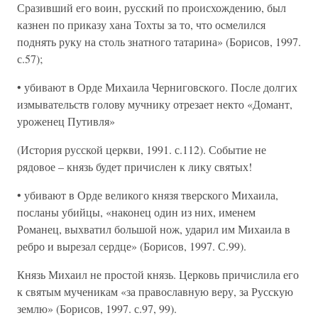
Сразивший его воин, русский по происхождению, был
казнен по приказу хана Тохты за то, что осмелился
поднять руку на столь знатного татарина» (Борисов, 1997.
с.57);
• убивают в Орде Михаила Черниговского. После долгих
измывательств голову мучнику отрезает некто «Домант,
уроженец Путивля»
(История русской церкви, 1991. с.112). Событие не
рядовое – князь будет причислен к лику святых!
• убивают в Орде великого князя тверского Михаила,
посланы убийцы, «наконец один из них, именем
Романец, выхватил большой нож, ударил им Михаила в
ребро и вырезал сердце» (Борисов, 1997. С.99).
Князь Михаил не простой князь. Церковь причислила его
к святым мученикам «за православную веру, за Русскую
землю» (Борисов, 1997. с.97, 99).