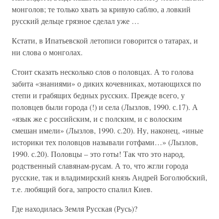
монголов; те только хвать за кривую саблю, а ловкий
русский дельце грязное сделал уже …
Кстати, в Ипатьевской летописи говорится о татарах, и
ни слова о монголах.
Стоит сказать несколько слов о половцах. А то голова
забита «знаниями» о диких кочевниках, мотающихся по
степи и грабящих бедных русских. Прежде всего, у
половцев были города (!) и села (Лызлов, 1990. с.17). А
«язык же с российским, и с полским, и с волоским
смешан имели» (Лызлов, 1990. с.20). Ну, наконец, «иные
историки тех половцов называли готфами…» (Лызлов,
1990. с.20). Половцы – это готы! Так что это народ,
родственный славянам-русам. А то, что жгли города
русские, так и владимирский князь Андрей Боголюбский,
т.е. любящий бога, запросто спалил Киев.
Где находилась Земля Русская (Русь)?