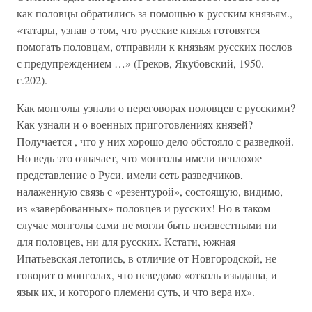
как половцы обратились за помощью к русским князьям.,
«татары, узнав о том, что русские князья готовятся
помогать половцам, отправили к князьям русских послов
с предупреждением …» (Греков, Якубовский, 1950.
с.202).
Как монголы узнали о переговорах половцев с русскими?
Как узнали и о военных приготовлениях князей?
Получается , что у них хорошо дело обстояло с разведкой.
Но ведь это означает, что монголы имели неплохое
представление о Руси, имели сеть разведчиков,
налаженную связь с «резентурой», состоящую, видимо,
из «завербованных» половцев и русских! Но в таком
случае монголы сами не могли быть неизвестными ни
для половцев, ни для русских. Кстати, южная
Ипатьевская летопись, в отличие от Новгородской, не
говорит о монголах, что неведомо «отколь изыдаша, и
язык их, и которого племени суть, и что вера их».