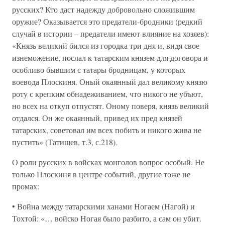
русских? Кто даст надежду добровольно сложившим
оружие? Оказывается это предатели-бродники (редкий
случай в истории – предатели имеют влияние на хозяев):
«Князь великий бился из городка три дня и, видя свое
изнеможение, послал к татарским князем для договора и
особливо бывшим с татары бродницам, у которых
воевода Плоскиня. Оный окаянный дал великому князю
роту с крепким обнадеживанием, что никого не убъют,
но всех на откуп отпустят. Оному поверя, князь великий
отдался. Он же окаянный, привед их пред князей
татарских, советовал им всех побить и никого жива не
пустить» (Татищев, т.3, с.218).
О роли русских в войсках монголов вопрос особый. Не
только Плоскиня в центре событий, другие тоже не
промах:
• Война между татарскими ханами Ногаем (Нагой) и
Тохтой: «… войско Ногая было разбито, а сам он убит.