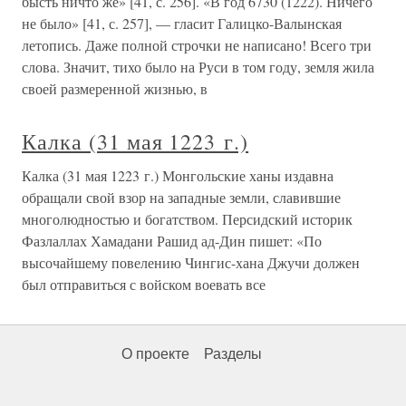
бысть ничто же» [41, с. 256]. «В год 6730 (1222). Ничего
не было» [41, с. 257], — гласит Галицко-Валынская
летопись. Даже полной строчки не написано! Всего три
слова. Значит, тихо было на Руси в том году, земля жила
своей размеренной жизнью, в
Калка (31 мая 1223 г.)
Калка (31 мая 1223 г.) Монгольские ханы издавна
обращали свой взор на западные земли, славившие
многолюдностью и богатством. Персидский историк
Фазлаллах Хамадани Рашид ад-Дин пишет: «По
высочайшему повелению Чингис-хана Джучи должен
был отправиться с войском воевать все
О проекте
Разделы