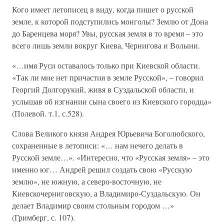
Кого имеет летописец в виду, когда пишет о русской
земле, к которой подступились монголы? Землю от Дона
до Баренцева моря? Увы, русская земля в то время – это
всего лишь земли вокруг Киева, Чернигова и Волыни.
«…имя Руси оставалось только при Киевской области.
«Так ли мне нет причастия в земле Русской», – говорил
Георгий Долгорукий, живя в Суздальской области, и
услышав об изгнании сына своего из Киевского городца»
(Полевой. т.1, с.528).
Слова Великого князя Андрея Юрьевича Боголюбского,
сохраненные в летописи: «… нам нечего делать в
Русской земле…». «Интересно, что «Русская земля» – это
именно юг… Андрей решил создать свою «Русскую
землю», не южную, а северо-восточную, не
Киевскочерниговскую, а Владимиро-Суздальскую. Он
делает Владимир своим стольным городом …»
(Гримберг, с. 107).