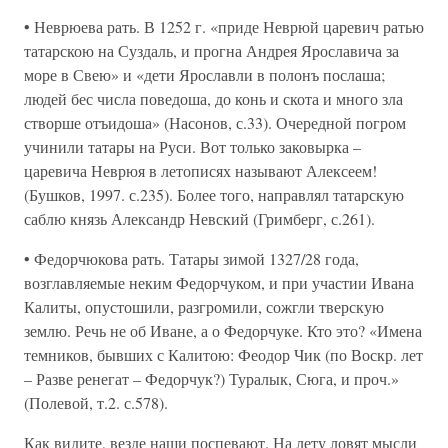
• Неврюева рать. В 1252 г. «приде Неврюй царевич ратью
татарскою на Суздаль, и прогна Андрея Ярославича за
море в Свею» и «дети Ярославли в полонъ послаша;
людей бес числа поведоша, до конь и скота и много зла
створше отъидоша» (Насонов, с.33). Очередной погром
учинили татары на Руси. Вот только заковырка –
царевича Неврюя в летописях называют Алексеем!
(Бушков, 1997. с.235). Более того, направлял татарскую
саблю князь Александр Невский (Гримберг, с.261).
• Федорчюкова рать. Татары зимой 1327/28 года,
возглавляемые неким Федорчуком, и при участии Ивана
Калиты, опустошили, разгромили, сожгли тверскую
землю. Речь не об Иване, а о Федорчуке. Кто это? «Имена
темников, бывших с Калитою: Феодор Чик (по Воскр. лет
– Разве ренегат – Федорчук?) Туралык, Сюга, и проч.»
(Полевой, т.2. с.578).
Как видите, везде наши поспевают. На лету ловят мысли