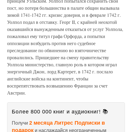
принцем Уэльским. Уолпол попытался сохранить свой
пост, но потеря большинства в палате общин вызывала
зимой 1741-1742 гг. кризис доверия, и в феврале 1742 г.
Уолпол подал в отставку. Георг II, с крайней неохотой
оказавшийся вынужденным отказаться от услуг Уолпола,
пожаловал ему титул графа Орфорда, а попытки
оппозиции возбудить против него судебное
преследование по обвинению во взяточничестве
провалились. Пришедшее на смену правительству
Уолпола министерство, главную роль в котором играл
энергичный Джон, лорд Картерет, в 1742 г. послало
английские войска на континент, чтобы
воспрепятствовать возвышению Франции за счет
Австрии.
Более 800 000 книг и аудиокниг! 📚
2 месяца Литрес Подписки в
Получи
подарок
и наслаждайся неограниченным