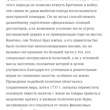
этого периода не позволял втянуть Британию в войну,
тем самым не давая якобитам повода воспользоваться
иностранной помощью. Он не желал способствовать
дальнейшему укреплению официальных позиций
диссентеров, а их возможное усиление несло угрозу
англиканской церкви и ее приверженцам-тори на местах.
Конечно, сам Уолпол брал взятки, а его правительство
было полностью монополизировано вигами, но он
вызывал негодование по большей части у тех, кто
специально интересовался политикой, а не у основной
массы населения, положение которой в целом
улучшилось благодаря его успешным и решительным
мерам по снижению налогов, особенно на землю.
Проведение подобной политики облегчалось
сохранением мира, хотя в 1733 г. попытка переместить
основную тяжесть налогов с земли на товары привела к
акцизному кризису и вызвала политическую бурю,
заставившую его отказаться от своих финансовых