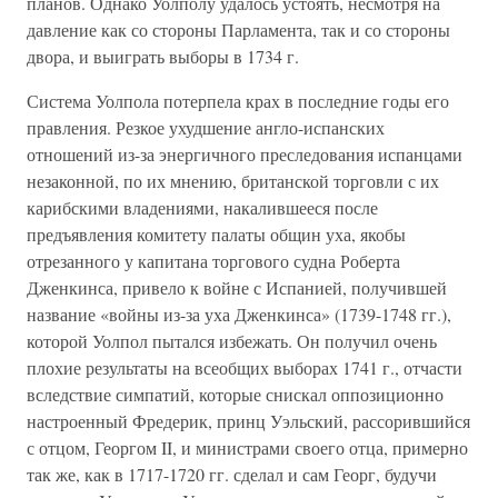
планов. Однако Уолполу удалось устоять, несмотря на
давление как со стороны Парламента, так и со стороны
двора, и выиграть выборы в 1734 г.
Система Уолпола потерпела крах в последние годы его
правления. Резкое ухудшение англо-испанских
отношений из-за энергичного преследования испанцами
незаконной, по их мнению, британской торговли с их
карибскими владениями, накалившееся после
предъявления комитету палаты общин уха, якобы
отрезанного у капитана торгового судна Роберта
Дженкинса, привело к войне с Испанией, получившей
название «войны из-за уха Дженкинса» (1739-1748 гг.),
которой Уолпол пытался избежать. Он получил очень
плохие результаты на всеобщих выборах 1741 г., отчасти
вследствие симпатий, которые снискал оппозиционно
настроенный Фредерик, принц Уэльский, рассорившийся
с отцом, Георгом II, и министрами своего отца, примерно
так же, как в 1717-1720 гг. сделал и сам Георг, будучи