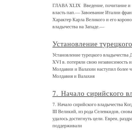
ГЛАВА XLIX Введение, почитание и 
власть пап.— Завоевание Италии фра
Характер Карла Великого и его корон
владычества на Западе.—
Установление турецког
Установление турецкого владычества 
XVI в. потеряли свою независимость 
Молдавии и Валахии наступил более ч
Молдавия и Валахия
7. Начало сирийского в
7. Начало сирийского владычества Ко
III Великий, из рода Селевкидов, снов
удалось достигнуть цели. Евреи, раз
поддерживали