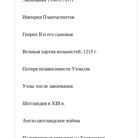
Империя Плантагенетов
Генрих II и его сыновья
Великая хартия вольностей, 1215 г.
Потеря независимости Уэльсом
Уэльс после завоевания
Шотландия в XIII в.
Англо-шотландские войны
Политическая ситуация на Британских