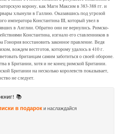
аторскую корону, как Магн Максим в 383-388 гг. и
 варвары хлынули в Галлию. Оказавшись под угрозой
ого императора Константина III, который увел в
явших в Англии. Обратно они не вернулись. Римско-
действиями Константина, изгнало его ставленников в
ра Гонория восстановить законное правление. Ведя
хом, вождем вестготов, которому удалось в 410 г.
ветовать британцам самим заботиться о своей обороне.
тва в Британии, хотя и не конец римской Британии.
ской Британии на несколько королевств показывает,
ство не следует.
книг! 📚
писки в подарок
и наслаждайся