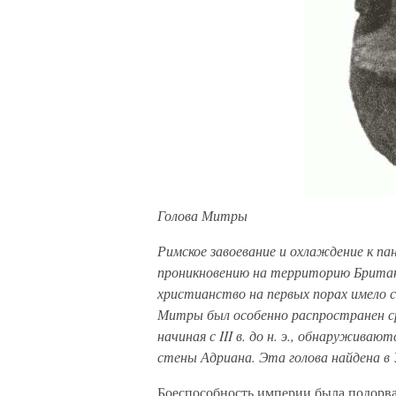
Голова Митры
Римское завоевание и охлаждение к па
проникновению на территорию Британи
христианство на первых порах имело 
Митры был особенно распространен с
начиная с III в. до н. э., обнаруживаю
стены Адриана. Эта голова найдена в 
Боеспособность империи была подорван