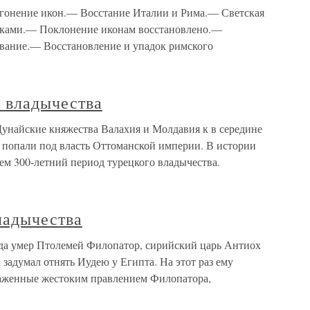
гонение икон.— Восстание Италии и Рима.— Светская
нками.— Поклонение иконам восстановлено.—
ование.— Восстановление и упадок римского
о владычества
Дунайские княжества Валахия и Молдавия к в середине
и попали под власть Оттоманской империи. В истории
ем 300-летний период турецкого владычества.
ладычества
гда умер Птолемей Филопатор, сирийский царь Антиох
а задумал отнять Иудею у Египта. На этот раз ему
драженные жестоким правлением Филопатора,