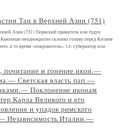
стии Тан в Верхней Азии (751)
рхней Азии (751) Тюркский правитель или тудун
и Кьюпише неоднократно склонял голову перед Китаем
енчэ, в то время «покровитель», т.е. губернатор или
 почитание и гонение икон.—
ма.— Светская власть пап.—
анками.— Поклонение иконам
тер Карла Великого и его
овление и упадок римского
.— Независимость Италии.—