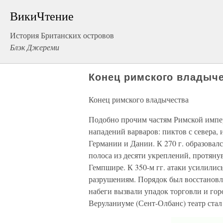
ВикиЧтение
История Британских островов
Блэк Джереми
Конец римского владыч
Конец римского владычества
Подобно прочим частям Римской импер
нападений варваров: пиктов с севера, 
Германии и Дании. К 270 г. образова
полоса из десяти укреплений, протяну
Гемпшире. К 350-м гг. атаки усилилис
разрушениям. Порядок был восстановле
набеги вызвали упадок торговли и гор
Веруланиуме (Сент-Олбанс) театр стал 