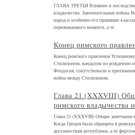
ГЛАВА ТРЕТЬЯ Влияние и последствия
владычества. Завоевательные войны В
народ и особенно его правящие класс
переживаемого момента, а те
Конец римского правле
Конец римского правления Успешному
Стилихоном, вандалом по рождению и
Феодосия, сопутствовали и притязания
война между Стилихоном,
Глава 21 (XXXVIII) Общ
римского владычества н
Глава 21 (XXXVIII) Общие замечания к
Когда Греция была обращена в римск
достоинствам республики, а ее фортун