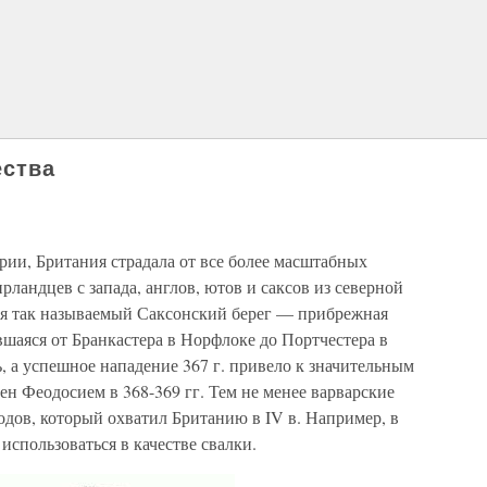
ества
ии, Британия страдала от все более масштабных
ирландцев с запада, англов, ютов и саксов из северной
лся так называемый Саксонский берег — прибрежная
вшаяся от Бранкастера в Норфлоке до Портчестера в
ь, а успешное нападение 367 г. привело к значительным
н Феодосием в 368-369 гг. Тем не менее варварские
одов, который охватил Британию в IV в. Например, в
использоваться в качестве свалки.