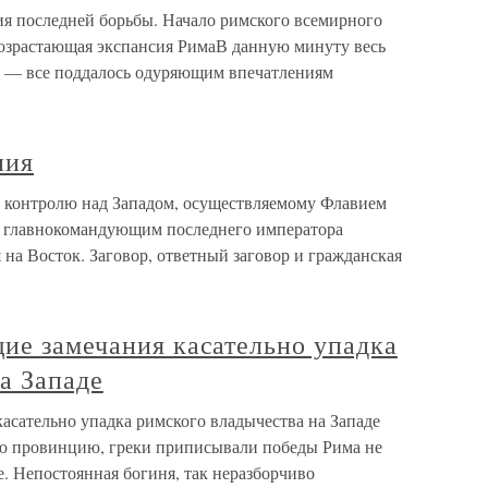
 последней борьбы. Начало римского всемирного
озрастающая экспансия РимаВ данную минуту весь
ы — все поддалось одуряющим впечатлениям
ния
 контролю над Западом, осуществляемому Флавием
 главнокомандующим последнего императора
 на Восток. Заговор, ответный заговор и гражданская
ие замечания касательно упадка
а Западе
асательно упадка римского владычества на Западе
ую провинцию, греки приписывали победы Рима не
е. Непостоянная богиня, так неразборчиво