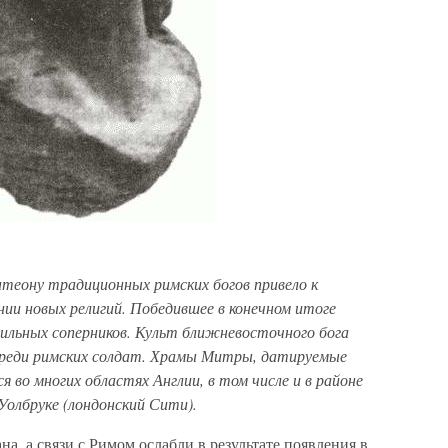
нтеону традиционных римских богов привело к
и новых религий. Победившее в конечном итоге
сильных соперников. Культ ближневосточного бога
реди римских солдат. Храмы Митры, датируемые
тся во многих областях Англии, в том числе и в районе
Уолбруке (лондонский Сити).
а, а связи с Римом ослабли в результате появления в