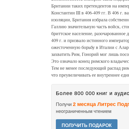
Британии таких претендентов на импер
Константин III в 406-409 гг. В 406 г.
изоляции, Британия избрала собственн
Галлию значительную часть войск, сто
бриттское население, разочарованное 
409 г. и призвало истинного императо
ожесточенную борьбу в Италии с Алари
захватить Рим, Гонорий мог лишь посо
Это означало конец римского владычес
Тем не менее последующий распад рим
что преувеличивать ее внутреннее един
Более 800 000 книг и аудио
2 месяца Литрес Под
Получи
неограниченным чтением
ПОЛУЧИТЬ ПОДАРОК