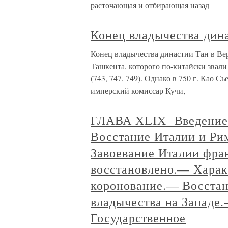
расточающая и отбирающая назад
Конец владычества дина
Конец владычества династии Тан в Ве
Ташкента, которого по-китайски звал
(743, 747, 749). Однако в 750 г. Као Сь
имперский комиссар Кучи,
ГЛАВА XLIX Введение,
Восстание Италии и Ри
Завоевание Италии фр
восстановлено.— Харак
коронование.— Восстан
владычества на Западе
Государственное