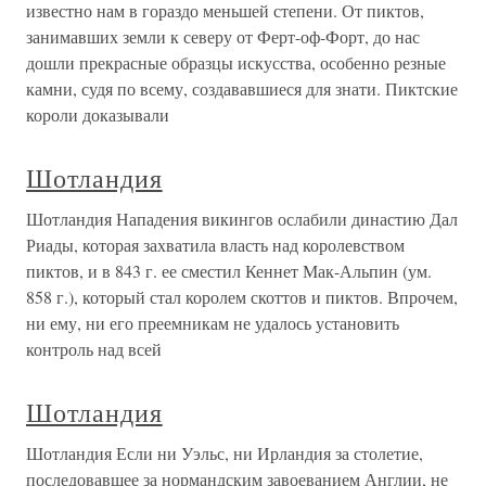
известно нам в гораздо меньшей степени. От пиктов,
занимавших земли к северу от Ферт-оф-Форт, до нас
дошли прекрасные образцы искусства, особенно резные
камни, судя по всему, создававшиеся для знати. Пиктские
короли доказывали
Шотландия
Шотландия Нападения викингов ослабили династию Дал
Риады, которая захватила власть над королевством
пиктов, и в 843 г. ее сместил Кеннет Мак-Альпин (ум.
858 г.), который стал королем скоттов и пиктов. Впрочем,
ни ему, ни его преемникам не удалось установить
контроль над всей
Шотландия
Шотландия Если ни Уэльс, ни Ирландия за столетие,
последовавшее за нормандским завоеванием Англии, не