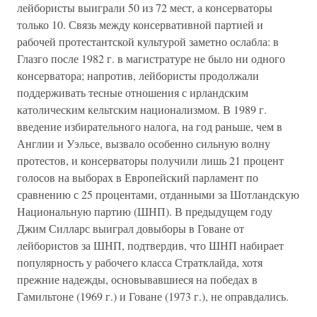
лейбористы выиграли 50 из 72 мест, а консерваторы
только 10. Связь между консервативной партией и
рабочей протестантской культурой заметно ослабла: в
Глазго после 1982 г. в магистратуре не было ни одного
консерватора; напротив, лейбористы продолжали
поддерживать тесные отношения с ирландским
католическим кельтским национализмом. В 1989 г.
введение избирательного налога, на год раньше, чем в
Англии и Уэльсе, вызвало особенно сильную волну
протестов, и консерваторы получили лишь 21 процент
голосов на выборах в Европейский парламент по
сравнению с 25 процентами, отданными за Шотландскую
Национальную партию (ШНП). В предыдущем году
Джим Силларс выиграл довыборы в Говане от
лейбористов за ШНП, подтвердив, что ШНП набирает
популярность у рабочего класса Стратклайда, хотя
прежние надежды, основывавшиеся на победах в
Гамильтоне (1969 г.) и Говане (1973 г.), не оправдались.