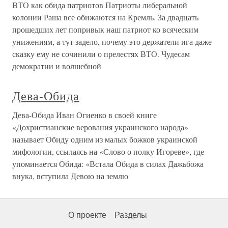
ВТО как обида патриотов Патриоты либеральной
колонии Раша все обижаются на Кремль. За двадцать
прошедших лет попривык наш патриот ко всяческим
унижениям, а тут задело, почему это держатели ига даже
сказку ему не сочинили о прелестях ВТО. Чудесам
демократии и волшебной
Дева-Обида
Дева-Обида Иван Огиенко в своей книге
«Дохристианские верования украинского народа»
называет Обиду одним из малых божков украинской
мифологии, ссылаясь на «Слово о полку Игореве», где
упоминается Обида: «Встала Обида в силах Дажьбожа
внука, вступила Девою на землю
О проекте
Разделы