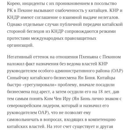
Корею, инциденты с их проникновением в посольство
РК в Пекине вызывают озабоченность у китайцев. КНР и
КНДР имеют соглашение о взаимной выдаче нелегалов.
Однако отдельные случаи публичной передачи китайской
стороной беглецов из КНДР сопровождаются резкими
протестами международных правозащитных
организаций.
Негативный оттенок на отношения Пхеньяна с Пекином
наложил факт назначения без ведома властей КНР
руководителем особого административного района (ОАР)
Синыйчжу китайского бизнесмена Ян Биня. Китайцы
быстро «урегулировали» проблему, вначале посадили
бизнесмена под арест, а затем осудили его на 18 лет, дав
тем самым понять Ким Чен Иру (Ян Бинь лично знаком с
северокорейским лидером, который и назначил его
руководителем ОАР), что не позволят ему
самовольничать в вопросах, входящих в компетенцию
китайских властей. На этот счет существует и другая