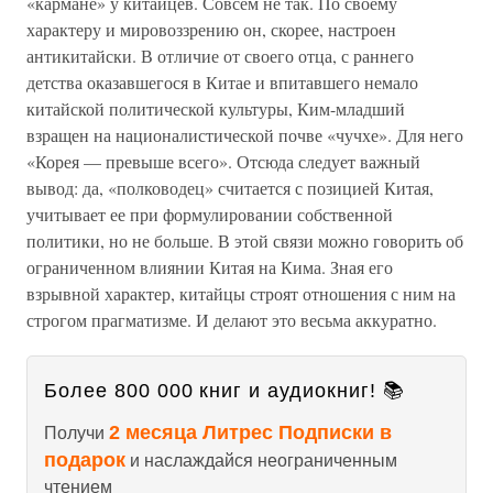
«кармане» у китайцев. Совсем не так. По своему
характеру и мировоззрению он, скорее, настроен
антикитайски. В отличие от своего отца, с раннего
детства оказавшегося в Китае и впитавшего немало
китайской политической культуры, Ким-младший
взращен на националистической почве «чучхе». Для него
«Корея — превыше всего». Отсюда следует важный
вывод: да, «полководец» считается с позицией Китая,
учитывает ее при формулировании собственной
политики, но не больше. В этой связи можно говорить об
ограниченном влиянии Китая на Кима. Зная его
взрывной характер, китайцы строят отношения с ним на
строгом прагматизме. И делают это весьма аккуратно.
Более 800 000 книг и аудиокниг! 📚
2 месяца Литрес Подписки в
Получи
подарок
и наслаждайся неограниченным
чтением