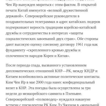
Чен Ир вынужден мириться с этим фактом. В открытой
печати Китай именуется «великой дружественной
державой». Северокорейские руководители в
поздравительных телеграммах в адрес китайских лидеров
подчеркивают верность традициям корейско-китайской
дружбы и сотрудничества в интересах «защиты
социалистических завоеваний двух стран». Обе стороны
дают высокую оценку союзному договору 1961 года как
фундаменту «скрепленного кровью дружбы и
сплоченности народов Кореи и Китая».
После периода спада, вызванного установлением
дипломатических отношений КНР—РК, между КНДР и
Китаем возобновились активные политические контакты.
Ким Чен Ир в мае 2000 года нанес конфиденциальный
визит в КНР. Эта поездка была осуществлена за три
недели до межкорейского саммита в Пхеньяне.
Северокорейский «полководец» нуждался накануне
встречи с президентом РК Ким Дэ Чжуном в «моральной