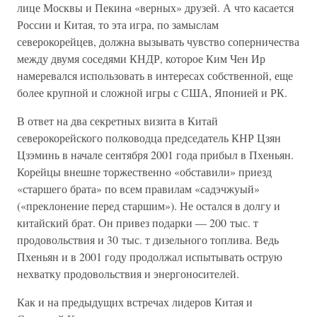
лице Москвы и Пекина «верных» друзей. А что касается
России и Китая, то эта игра, по замыслам
северокорейцев, должна вызывать чувство соперничества
между двумя соседями КНДР, которое Ким Чен Ир
намеревался использовать в интересах собственной, еще
более крупной и сложной игры с США, Японией и РК.
В ответ на два секретных визита в Китай
северокорейского полководца председатель КНР Цзян
Цзэминь в начале сентября 2001 года прибыл в Пхеньян.
Корейцы внешне торжественно «обставили» приезд
«старшего брата» по всем правилам «садэчжуый»
(«преклонение перед старшим»). Не остался в долгу и
китайский брат. Он привез подарки — 200 тыс. т
продовольствия и 30 тыс. т дизельного топлива. Ведь
Пхеньян и в 2001 году продолжал испытывать острую
нехватку продовольствия и энергоносителей.
Как и на предыдущих встречах лидеров Китая и