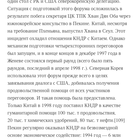
один стол с РК и США северокорейскую делегацию.
Ситуация с подготовкой этого форума осложнилась в
результате побега секретаря ЦК ТПК Хван Дян Оба через
южнокорейское консульство в Пекине. Китай, несмотря
на требование Пхеньяна, выпустил Хвана в Сеул. Этот
инцидент охладил отношения КНДР с Китаем. Однако
механизм подготовки четырехсторонних переговоров
был запущен, и в конце концов в декабре 1997 года в
Женеве состоялся первый раунд (всего было пять
раундов, последний в апреле 1998 г.). Северная Корея
использовала этот форум прежде всего в целях
завязывания диалога с США, добивалась получения
продовольственной помощи от всех участников
переговоров. И такая помощь была предоставлена.
Только Китай в 1998 году поставил КНДР в качестве
гуманитарной помощи 100 тыс. т продовольствия,
20 тыс. т химических удобрений, 80 тыс. т нефти.[109]
Пекин регулярно оказывал КНДР на безвозмездной
основе экономическое содействие: 1994 год — 6 млн