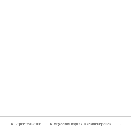
←
→
4. Строительство «могущественной державы» — миф и реальность
6. «Русская карта» в кимченировской игре Российско-северокорейский саммит в Пхеньяне «Ракетная шутка» Ким Чен Ира