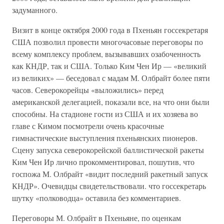
задуманного.
Визит в конце октября 2000 года в Пхеньян госсекретаря
США позволил провести многочасовые переговоры по
всему комплексу проблем, вызывавших озабоченность
как КНДР, так и США. Только Ким Чен Ир — «великий
из великих» — беседовал с мадам М. Олбрайт более пяти
часов. Северокорейцы «выложились» перед
американской делегацией, показали все, на что они были
способны. На стадионе гости из США и их хозяева во
главе с Кимом посмотрели очень красочные
гимнастические выступления пхеньянских пионеров.
Сцену запуска северокорейской баллистической ракеты
Ким Чен Ир лично прокомментировал, пошутив, что
госпожа М. Олбрайт «видит последний ракетный запуск
КНДР». Очевидцы свидетельствовали. что госсекретарь
шутку «полководца» оставила без комментариев.
Переговоры М. Олбрайт в Пхеньяне, по оценкам