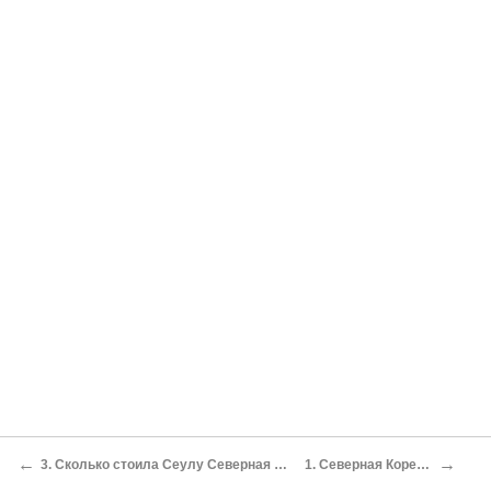
←
→
3. Сколько стоила Сеулу Северная Корея в 1998–2002 годах?
1. Северная Корея и Б. Клинтон