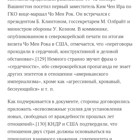
Вашингтон посетил первый заместитель Ким Чен Ира по
ГКО вице-маршал Чо Мен Рок. Он встречался с
президентом Б. Клинтоном, госсекретарем М. Олбрайт и
министром обороны У. Коэном. В коммюнике,
опубликованном в северокорейской печати по итогам
визита Чо Мен Рока в США, отмечается, что «переговоры
проходили в сердечной, конструктивной и деловой
обстановке».[129] Немного странно звучит фраза о
«сердечности», ибо северокорейская пропаганда не знает
других эпитетов в отношении «американского
империализма», кроме как «агрессивный, кровавый,
беснующийся» и т. п.
Как подчеркивается в документе, стороны договорились
приложить «всевозможные усилия для установления
новых, свободных от враждебности прошлых лет
отношений».[130] КНДР и США подтвердили, что
отношения двух стран должны основываться на
принципах взаимного уважения, суверенитета и