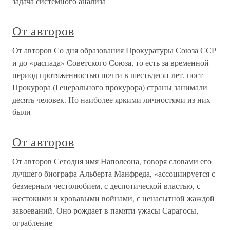
задача системного анализа
От авторов
От авторов Со дня образования Прокуратуры Союза ССР
и до «распада» Советского Союза, то есть за временной
период протяженностью почти в шестьдесят лет, пост
Прокурора (Генерального прокурора) страны занимали
десять человек. Но наиболее яркими личностями из них
были
От авторов
От авторов Сегодня имя Наполеона, говоря словами его
лучшего биографа Альберта Манфреда, «ассоциируется с
безмерным честолюбием, с деспотической властью, с
жестокими и кровавыми войнами, с ненасытной жаждой
завоеваний. Оно рождает в памяти ужасы Сарагосы,
ограбление