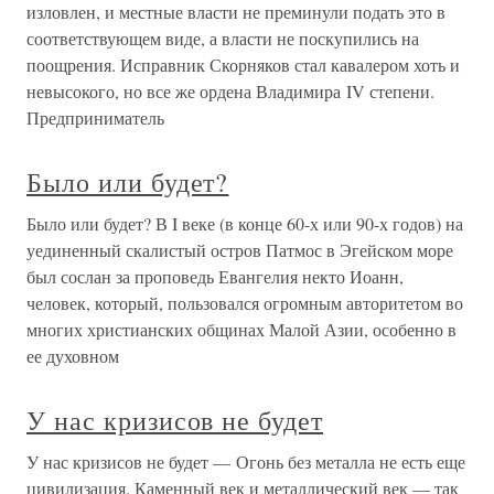
изловлен, и местные власти не преминули подать это в
соответствующем виде, а власти не поскупились на
поощрения. Исправник Скорняков стал кавалером хоть и
невысокого, но все же ордена Владимира IV степени.
Предприниматель
Было или будет?
Было или будет? В I веке (в конце 60-х или 90-х годов) на
уединенный скалистый остров Патмос в Эгейском море
был сослан за проповедь Евангелия некто Иоанн,
человек, который, пользовался огромным авторитетом во
многих христианских общинах Малой Азии, особенно в
ее духовном
У нас кризисов не будет
У нас кризисов не будет — Огонь без металла не есть еще
цивилизация. Каменный век и металлический век — так