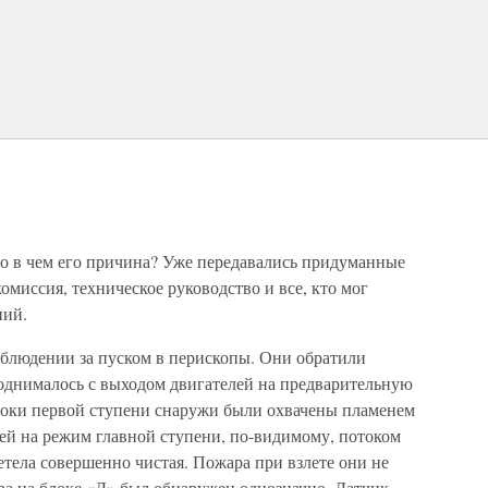
Но в чем его причина? Уже передавались придуманные
омиссия, техническое руководство и все, кто мог
ний.
блюдении за пуском в перископы. Они обратили
поднималось с выходом двигателей на предварительную
локи первой ступени снаружи были охвачены пламенем
лей на режим главной ступени, по-видимому, потоком
етела совершенно чистая. Пожара при взлете они не
ра на блоке «Д» был обнаружен однозначно. Датчик