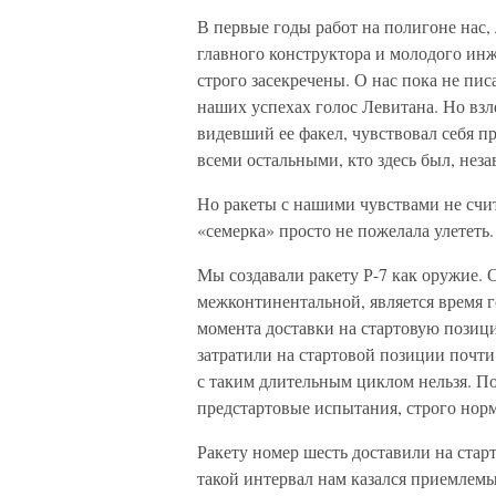
В первые годы работ на полигоне нас,
главного конструктора и молодого ин
строго засекречены. О нас пока не писа
наших успехах голос Левитана. Но взл
видевший ее факел, чувствовал себя п
всеми остальными, кто здесь был, неза
Но ракеты с нашими чувствами не счит
«семерка» просто не пожелала улететь.
Мы создавали ракету Р-7 как оружие. 
межконтинентальной, является время г
момента доставки на стартовую позици
затратили на стартовой позиции почти
с таким длительным циклом нельзя. По
предстартовые испытания, строго норм
Ракету номер шесть доставили на старт
такой интервал нам казался приемлемы