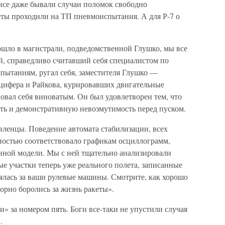
нсе даже бывали случаи поломок свободно
ты проходили на ТП пневмоиспытания. А для Р-7 о
шло в магистрали, подведомственной Глушко, мы все
й, справедливо считавший себя специалистом по
пытаниям, ругал себя, заместителя Глушко —
цифера и Райкова, курировавших двигательные
вовал себя виноватым. Он был удовлетворен тем, что
сть и демонстративную невозмутимость перед пуском.
ленцы. Поведение автомата стабилизации, всех
остью соответствовало графикам осциллограмм,
нной модели. Мы с ней тщательно анализировали
е участки теперь уже реального полета, записанные
оялась за ваши рулевые машины. Смотрите, как хорошо
порно боролись за жизнь ракеты».
и» за номером пять. Боги все-таки не упустили случая
.