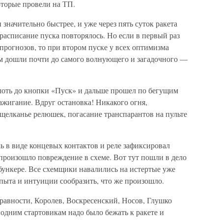
торые провели на ТП.
значительно быстрее, и уже через пять суток ракета
 расписание пуска повторялось. Но если в первый раз
рогнозов, то при втором пуске у всех оптимизма
м дошли почти до самого волнующего и загадочного —
лоть до кнопки «Пуск» и дальше прошел по бегущим
жигание. Вдруг остановка! Никакого огня,
щелканье релюшек, погасание транспарантов на пульте
ль в виде концевых контактов и реле зафиксировал
 произошло повреждение в схеме. Вот тут пошли в дело
бункере. Все схемщики навалились на истертые уже
пыта и интуиции сообразить, что же произошло.
авности, Королев, Воскресенский, Носов, Глушко
одним стартовикам надо было бежать к ракете и