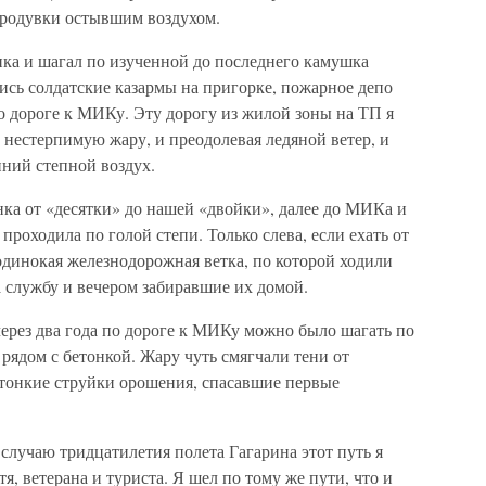
продувки остывшим воздухом.
мика и шагал по изученной до последнего камушка
ись солдатские казармы на пригорке, пожарное депо
по дороге к МИКу. Эту дорогу из жилой зоны на ТП я
нестерпимую жару, и преодолевая ледяной ветер, и
ний степной воздух.
ка от «десятки» до нашей «двойки», далее до МИКа и
оходила по голой степи. Только слева, если ехать от
одинокая железнодорожная ветка, по которой ходили
 службу и вечером забиравшие их домой.
через два года по дороге к МИКу можно было шагать по
ядом с бетонкой. Жару чуть смягчали тени от
 тонкие струйки орошения, спасавшие первые
 случаю тридцатилетия полета Гагарина этот путь я
я, ветерана и туриста. Я шел по тому же пути, что и