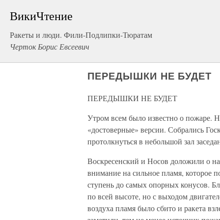
ВикиЧтение
Ракеты и люди. Фили-Подлипки-Тюратам
Черток Борис Евсеевич
ПЕРЕДЫШКИ НЕ БУДЕТ
ПЕРЕДЫШКИ НЕ БУДЕТ
Утром всем было известно о пожаре. 
«достоверные» версии. Собрались Госк
протолкнуться в небольшой зал заседа
Воскресенский и Носов доложили о на
внимание на сильное пламя, которое 
ступень до самых опорных конусов. Б
по всей высоте, но с выходом двигате
воздуха пламя было сбито и ракета взл
заметили, тем не менее источник пожа