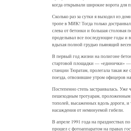
когда открывали широкие ворота для 
Сколько раз за сутки я выходил из до
тропе в МИК! Тогда только достраивал
слева от бетонки и большая столовая 
проделывал все последующие годы и в 
вдыхая полной грудью пьянящий весен
В первый год жизни на полигоне бетон
стартовой площадки — «единички» — пр
станции Тюратам, пролегала такая же 
поезда, отвозившие утром офицеров на
Постепенно степь застраивалась. Уже 
пешеходным тротуарам, проложенным р
тополей, высаженных вдоль дороги, и
насаждения от неминуемой гибели.
В апреле 1991 года на празднествах по
прошел с фотоаппаратом на правах гост