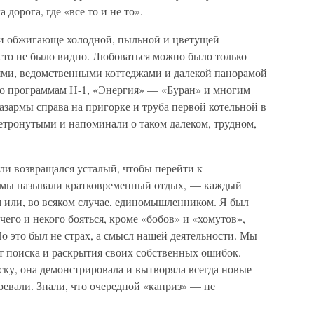
 дорога, где «все то и не то».
 и обжигающе холодной, пыльной и цветущей
сто не было видно. Любоваться можно было только
и, ведомственными коттеджами и далекой панорамой
по программам Н-1, «Энергия» — «Буран» и многим
казармы справа на пригорке и труба первой котельной в
етронутыми и напоминали о таком далеком, трудном,
ли возвращался усталый, чтобы перейти к
 мы называли кратковременный отдых, — каждый
 или, во всяком случае, единомышленником. Я был
ечего и некого бояться, кроме «бобов» и «хомутов»,
Но это был не страх, а смысл нашей деятельности. Мы
т поиска и раскрытия своих собственных ошибок.
ску, она демонстрировала и вытворяла всегда новые
евали. Знали, что очередной «каприз» — не