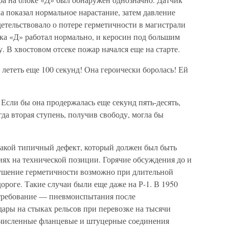
ла показал нормальное нарастание, затем давление
детельствовало о потере герметичности в магистрали
ка «Д» работал нормально, и керосин под большим
. В хвостовом отсеке пожар начался еще на старте.
 лететь еще 100 секунд! Она героически боролась! Ей
Если бы она продержалась еще секунд пять-десять,
да вторая ступень, получив свободу, могла бы
такой типичный дефект, который должен был быть
ях на технической позиции. Горячие обсуждения до и
рушение герметичности возможно при длительной
ороге. Такие случаи были еще даже на Р-1. В 1950
е требование — пневмоиспытания после
ары на стыках рельсов при перевозке на тысячи
очисленные фланцевые и штуцерные соединения