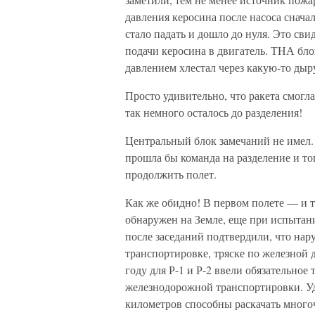
давления керосина после насоса снача
стало падать и дошло до нуля. Это сви
подачи керосина в двигатель. ТНА бло
давлением хлестал через какую-то дыру
Просто удивительно, что ракета смогла
так немного осталось до разделения!
Центральный блок замечаний не имел. 
прошла бы команда на разделение и тог
продолжить полет.
Как же обидно! В первом полете — и 
обнаружен на Земле, еще при испытани
после заседаний подтвердили, что на
транспортировке, тряске по железной д
году для Р-1 и Р-2 ввели обязательно
железнодорожной транспортировки. Уд
километров способны раскачать мног