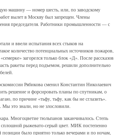
щую машину — номер шесть, или, по заводскому
работ вылет в Москву был запрещен. Члены
шения председателя. Работники промышленности — с
отали и ввели испытания всех стыков на
 такое количество потенциальных источников пожаров,
«семерке» загорелся только блок «Д». После рассказов
асть ракеты перед подъемом, решили дополнительно
белей.
Госкомиссии Рябикова сменил Константин Николаевич
вить решение и форсировать планы по спутникам, о
агаю, по причине «тьфу, тьфу, как бы не сглазить».
. Мы это знали, но не злословили.
жара. Многоцветие тюльпанов заканчивалось. Степь
ть сплошной рыжевато-серый цвет. МИК постепенно
ой позиции было приятно только вечерами и по ночам,