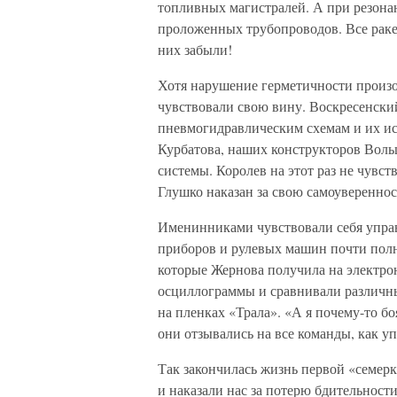
топливных магистралей. А при резона
проложенных трубопроводов. Все раке
них забыли!
Хотя нарушение герметичности произо
чувствовали свою вину. Воскресенски
пневмогидравлическим схемам и их ис
Курбатова, наших конструкторов Воль
системы. Королев на этот раз не чувст
Глушко наказан за свою самоуверенно
Именинниками чувствовали себя управ
приборов и рулевых машин почти полн
которые Жернова получила на электро
осциллограммы и сравнивали различны
на пленках «Трала». «А я почему-то б
они отзывались на все команды, как у
Так закончилась жизнь первой «семерк
и наказали нас за потерю бдительности