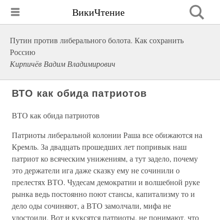
ВикиЧтение
Путин против либерального болота. Как сохранить
Россию
Кирпичёв Вадим Владимирович
ВТО как обида патриотов
ВТО как обида патриотов
Патриоты либеральной колонии Раша все обижаются на
Кремль. За двадцать прошедших лет попривык наш
патриот ко всяческим унижениям, а тут задело, почему
это держатели ига даже сказку ему не сочинили о
прелестях ВТО. Чудесам демократии и волшебной руке
рынка ведь постоянно поют стансы, капитализму то и
дело оды сочиняют, а ВТО замолчали, мифа не
удостоили. Вот и куксятся патриоты, не понимают, что