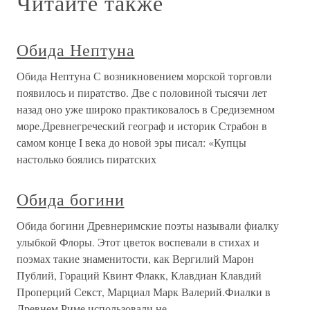
Читайте также
Обида Нептуна
Обида Нептуна С возникновением морской торговли
появилось и пиратство. Две с половиной тысячи лет
назад оно уже широко практиковалось в Средиземном
море.Древнегреческий географ и историк Страбон в
самом конце I века до новой эры писал: «Купцы
настолько боялись пиратских
Обида богини
Обида богини Древнеримские поэты называли фиалку
улыбкой Флоры. Этот цветок воспевали в стихах и
поэмах такие знаменитости, как Вергилий Марон
Публий, Гораций Квинт Флакк, Клавдиан Клавдий
Проперций Секст, Марциал Марк Валерий.Фиалки в
Древнем Риме использовали не