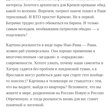
интересы Золотого архипелага для Кремля превыше обид
какой-то колонии. Впрочем, патриот нынче пошел в Раше
терпеливый. И ВТО простит Кремлю. Не в первой.
Батрачке трудно долго обижаться на барина. И только
самым молодым, необвыкшим патриотам обидно — а
поцеловать?
Картина реальности в виде пары Нью-Раша — Раша,
хозяин-раб универсальна. Она хорошо применима к
многочисленным «загадкам» и «парадоксам»
современности. Хотите узнать, почему наши самолеты в
Хитроу садятся без проблем в лондонский туман, а в
Ярославле могут разбиться даже при старте (что вообще-
то нонсенс)? Картинка в телевизоре не стыкуется с тем,
что вы видите, выйдя из квартиры? Вспомните, что вы
живете в мире, раздвоенном на Россию Новую и Россию
Обреченную, и тогда реальность вновь для вас станет
понятной и логичной.