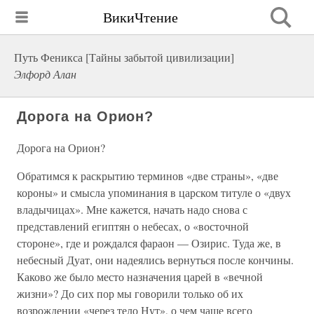
ВикиЧтение
Путь Феникса [Тайны забытой цивилизации]
Элфорд Алан
Дорога на Орион?
Дорога на Орион?
Обратимся к раскрытию терминов «две страны», «две
короны» и смысла упоминания в царском титуле о «двух
владычицах». Мне кажется, начать надо снова с
представлений египтян о небесах, о «восточной
стороне», где и рождался фараон — Озирис. Туда же, в
небесный Дуат, они надеялись вернуться после кончины.
Каково же было место назначения царей в «вечной
жизни»? До сих пор мы говорили только об их
возрождении «через тело Нут», о чем чаще всего