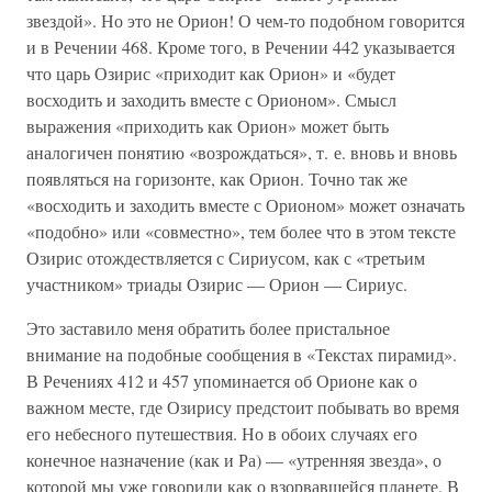
звездой». Но это не Орион! О чем-то подобном говорится
и в Речении 468. Кроме того, в Речении 442 указывается
что царь Озирис «приходит как Орион» и «будет
восходить и заходить вместе с Орионом». Смысл
выражения «приходить как Орион» может быть
аналогичен понятию «возрождаться», т. е. вновь и вновь
появляться на горизонте, как Орион. Точно так же
«восходить и заходить вместе с Орионом» может означать
«подобно» или «совместно», тем более что в этом тексте
Озирис отождествляется с Сириусом, как с «третьим
участником» триады Озирис — Орион — Сириус.
Это заставило меня обратить более пристальное
внимание на подобные сообщения в «Текстах пирамид».
В Речениях 412 и 457 упоминается об Орионе как о
важном месте, где Озирису предстоит побывать во время
его небесного путешествия. Но в обоих случаях его
конечное назначение (как и Ра) — «утренняя звезда», о
которой мы уже говорили как о взорвавшейся планете. В