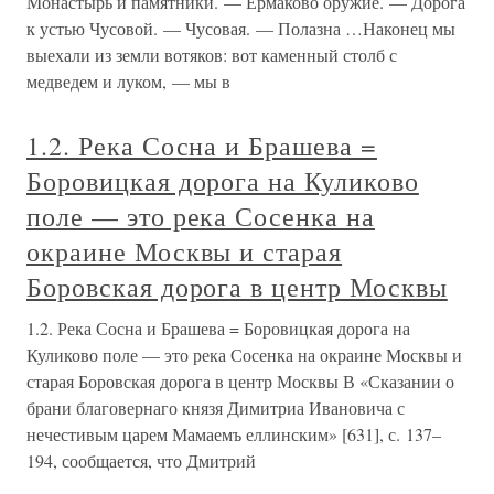
Монастырь и памятники. — Ермаково оружие. — Дорога
к устью Чусовой. — Чусовая. — Полазна …Наконец мы
выехали из земли вотяков: вот каменный столб с
медведем и луком, — мы в
1.2. Река Сосна и Брашева =
Боровицкая дорога на Куликово
поле — это река Сосенка на
окраине Москвы и старая
Боровская дорога в центр Москвы
1.2. Река Сосна и Брашева = Боровицкая дорога на
Куликово поле — это река Сосенка на окраине Москвы и
старая Боровская дорога в центр Москвы В «Сказании о
брани благовернаго князя Димитриа Ивановича с
нечестивым царем Мамаемъ еллинским» [631], с. 137–
194, сообщается, что Дмитрий