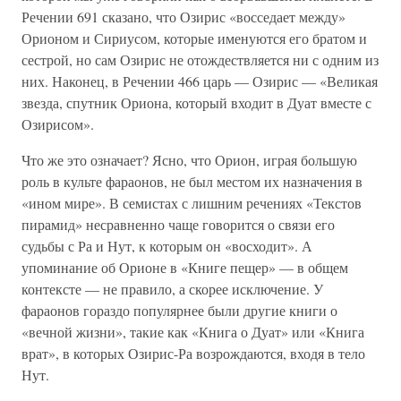
Речении 691 сказано, что Озирис «восседает между»
Орионом и Сириусом, которые именуются его братом и
сестрой, но сам Озирис не отождествляется ни с одним из
них. Наконец, в Речении 466 царь — Озирис — «Великая
звезда, спутник Ориона, который входит в Дуат вместе с
Озирисом».
Что же это означает? Ясно, что Орион, играя большую
роль в культе фараонов, не был местом их назначения в
«ином мире». В семистах с лишним речениях «Текстов
пирамид» несравненно чаще говорится о связи его
судьбы с Ра и Нут, к которым он «восходит». А
упоминание об Орионе в «Книге пещер» — в общем
контексте — не правило, а скорее исключение. У
фараонов гораздо популярнее были другие книги о
«вечной жизни», такие как «Книга о Дуат» или «Книга
врат», в которых Озирис-Ра возрождаются, входя в тело
Нут.