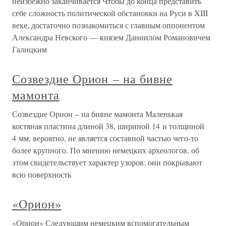
неизбежно заканчивается Чтобы до конца представить
себе сложность политической обстановки на Руси в XIII
веке, достаточно познакомиться с главным оппонентом
Александра Невского — князем Даниилом Романовичем
Галицким
Созвездие Орион – на бивне
мамонта
Созвездие Орион – на бивне мамонта Маленькая
костяная пластина длиной 38, шириной 14 и толщиной
4 мм, вероятно, не является составной частью чего-то
более крупного. По мнению немецких археологов, об
этом свидетельствует характер узоров: они покрывают
всю поверхность
«Орион»
«Орион» Следующим немецким вспомогательным