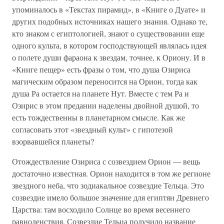
упоминалось в «Текстах пирамид», в «Книге о Дуате» и
других подобных источниках нашего знания. Однако те,
кто знаком с египтологией, знают о существовании еще
одного культа, в котором господствующей являлась идея
о полете души фараона к звездам, точнее, к Ориону. И в
«Книге пещер» есть фразы о том, что душа Озириса
магическим образом переносится на Орион, тогда как
душа Ра остается на планете Нут. Вместе с тем Ра и
Озирис в этом предании наделены двойной душой, то
есть тождественны в планетарном смысле. Как же
согласовать этот «звездный культ» с гипотезой
взорвавшейся планеты?
Отождествление Озириса с созвездием Орион — вещь
достаточно известная. Орион находится в том же регионе
звездного неба, что зодиакальное созвездие Тельца. Это
созвездие имело большое значение для египтян Древнего
Царства: там восходило Солнце во время весеннего
равноденствия. Созвездие Тельца получило название