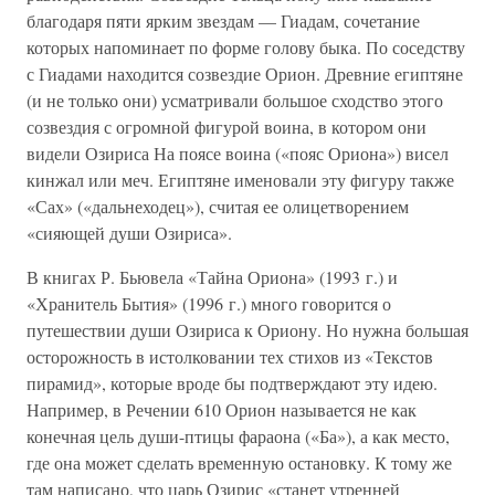
благодаря пяти ярким звездам — Гиадам, сочетание
которых напоминает по форме голову быка. По соседству
с Гиадами находится созвездие Орион. Древние египтяне
(и не только они) усматривали большое сходство этого
созвездия с огромной фигурой воина, в котором они
видели Озириса На поясе воина («пояс Ориона») висел
кинжал или меч. Египтяне именовали эту фигуру также
«Сах» («дальнеходец»), считая ее олицетворением
«сияющей души Озириса».
В книгах Р. Бьювела «Тайна Ориона» (1993 г.) и
«Хранитель Бытия» (1996 г.) много говорится о
путешествии души Озириса к Ориону. Но нужна большая
осторожность в истолковании тех стихов из «Текстов
пирамид», которые вроде бы подтверждают эту идею.
Например, в Речении 610 Орион называется не как
конечная цель души-птицы фараона («Ба»), а как место,
где она может сделать временную остановку. К тому же
там написано, что царь Озирис «станет утренней