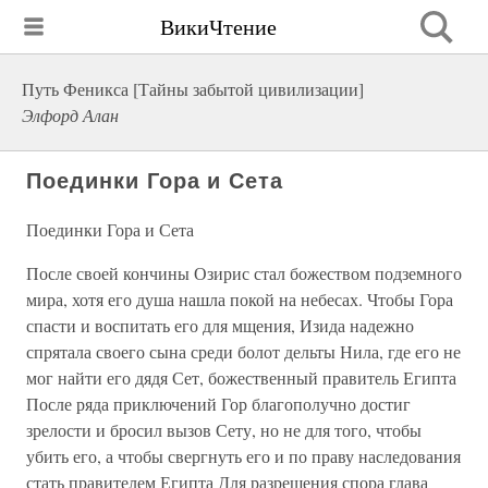
ВикиЧтение
Путь Феникса [Тайны забытой цивилизации]
Элфорд Алан
Поединки Гора и Сета
Поединки Гора и Сета
После своей кончины Озирис стал божеством подземного
мира, хотя его душа нашла покой на небесах. Чтобы Гора
спасти и воспитать его для мщения, Изида надежно
спрятала своего сына среди болот дельты Нила, где его не
мог найти его дядя Сет, божественный правитель Египта
После ряда приключений Гор благополучно достиг
зрелости и бросил вызов Сету, но не для того, чтобы
убить его, а чтобы свергнуть его и по праву наследования
стать правителем Египта Для разрешения спора глава