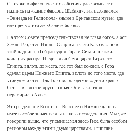
О тех же мифологических событиях рассказывает и
надпись на «камне фараона Шабаки», так называемая
«Эннеада из Гелиополя» (ныне в Британском музее), где
идет речь о том же «Совете богов».
На этом Совете председательствовал не глава богов, а бог
Земли Геб, отец Изиды, Озириса и Сета Как сказано в
этой надписи, «Геб рассудил Гора и Сета и положил
конец их распре. И сделал он Сета царем Верхнего
Египта, вплоть до места, где тот был рожден, а Гора
сделал царем Нижнего Египта, вплоть до того места, где
утонул его отец. Так Гор стал владыкой одного края, а
Сет — владыкой другого края. Они заключили
перемирие в Аяне».
Это разделение Египта на Верхнее и Нижнее царства
имеет особое значение для нашего исследования. Мы уже
говорили выше, что упоминаемая здесь Гиза была особым
регионом между этими двумя царствами. Египтяне