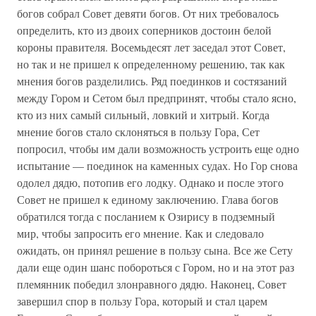
богов собрал Совет девяти богов. От них требовалось
определить, кто из двоих соперников достоин белой
короны правителя. Восемьдесят лет заседал этот Совет,
но так и не пришел к определенному решению, так как
мнения богов разделились. Ряд поединков и состязаний
между Гором и Сетом был предпринят, чтобы стало ясно,
кто из них самый сильный, ловкий и хитрый. Когда
мнение богов стало склоняться в пользу Гора, Сет
попросил, чтобы им дали возможность устроить еще одно
испытание — поединок на каменных судах. Но Гор снова
одолел дядю, потопив его лодку. Однако и после этого
Совет не пришел к единому заключению. Глава богов
обратился тогда с посланием к Озирису в подземный
мир, чтобы запросить его мнение. Как и следовало
ожидать, он принял решение в пользу сына. Все же Сету
дали еще один шанс побороться с Гором, но и на этот раз
племянник победил злонравного дядю. Наконец, Совет
завершил спор в пользу Гора, который и стал царем