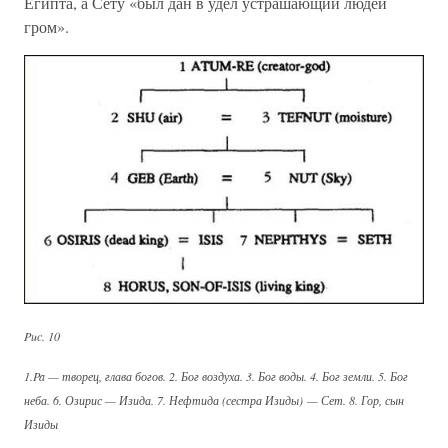
Египта, а Сету «был дан в удел устрашающий людей
гром».
Puc. 10
1.Pa — творец, глава богов. 2. Бог воздуха. 3. Бог воды. 4. Бог земли. 5. Бог
неба. 6. Озирис — Изида. 7. Нефтида (сестра Изиды) — Сет. 8. Гор, сын
Изиды