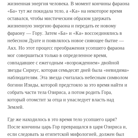
жизненная энергия человека. В момент кончины фараона
«Ба» тут же покидала тело, а «Ка» на некоторое время
оставался, чтобы мистическим образом удержать
жизненную энергию фараона и передать ее новому
фараону — Гору. Затем «Ба» и «Ка» воссоединялись в
небесном Дуате и появлялось новое сияющее бытие —
Акх. Но этот процесс преображения усопшего фараона
мог совершиться только в определенное время,
совпадавшее с ежегодным «возрождением» двойной
звезды Сириус, которая семьдесят дней была «невидима»
наблюдателям. Эта звезда считалась небесным символом
богини Изиды, которой предстояло за это время найти и
собрать части тела Озириса, а потом родить Гора,
который отомстит за отца и унаследует власть над
Землей.
Где же находилось в это время тело усопшего царя?
После кончины царь Гор превращался в царя Озириса и,
если следовать за египетской мифологией, должен был