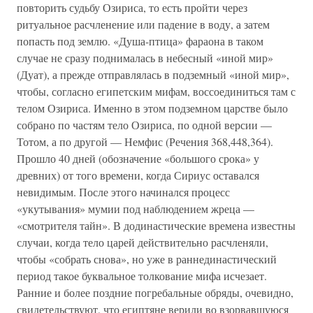
повторить судьбу Озириса, то есть пройти через
ритуальное расчленение или падение в воду, а затем
попасть под землю. «Душа-птица» фараона в таком
случае не сразу поднималась в небесный «иной мир»
(Дуат), а прежде отправлялась в подземный «иной мир»,
чтобы, согласно египетским мифам, воссоединиться там с
телом Озириса. Именно в этом подземном царстве было
собрано по частям тело Озириса, по одной версии —
Тотом, а по другой — Немфис (Речения 368,448,364).
Прошло 40 дней (обозначение «большого срока» у
древних) от того времени, когда Сириус оставался
невидимым. После этого начинался процесс
«укутывания» мумии под наблюдением жреца —
«смотрителя тайн». В додинастические времена известны
случаи, когда тело царей действительно расчленяли,
чтобы «собрать снова», но уже в раннединастический
период такое буквальное толкование мифа исчезает.
Ранние и более поздние погребальные обряды, очевидно,
свидетельствуют, что египтяне верили во взорвавшуюся