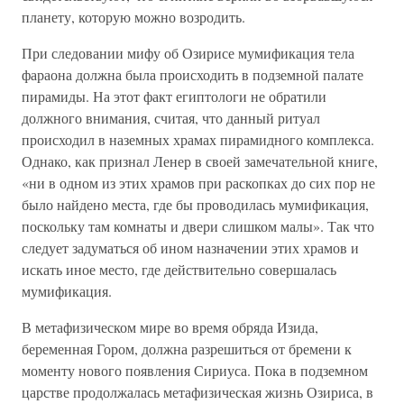
планету, которую можно возродить.
При следовании мифу об Озирисе мумификация тела
фараона должна была происходить в подземной палате
пирамиды. На этот факт египтологи не обратили
должного внимания, считая, что данный ритуал
происходил в наземных храмах пирамидного комплекса.
Однако, как признал Ленер в своей замечательной книге,
«ни в одном из этих храмов при раскопках до сих пор не
было найдено места, где бы проводилась мумификация,
поскольку там комнаты и двери слишком малы». Так что
следует задуматься об ином назначении этих храмов и
искать иное место, где действительно совершалась
мумификация.
В метафизическом мире во время обряда Изида,
беременная Гором, должна разрешиться от бремени к
моменту нового появления Сириуса. Пока в подземном
царстве продолжалась метафизическая жизнь Озириса, в