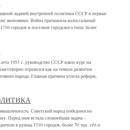
а
лавной задачей внутренней политики СССР в первые
ние экономики. Война причинила колоссальный
710 городов и поселков городского типа, более
а
лета 1953 г. руководство СССР взяло курс на
лаготворно отразился как на темпах развития
стоянии народа. Главная причина успеха реформ,
ПОЛИТИКА
шленность. Советский народ победоносно
у. Перед ним встала сложнейшая задача –
атили в руины 1710 городов, более 70 тыс. сёл и