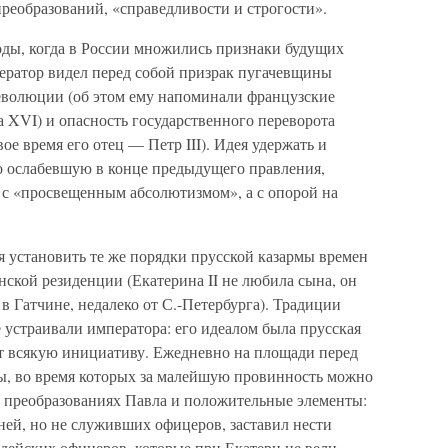
преобразований, «справедливости и строгости».
оды, когда в России множились признаки будущих
ератор видел перед собой призрак пугачевщины
еволюции (об этом ему напоминали французские
 XVI) и опасность государственного переворота
вое время его отец — Петр III). Идея удержать и
о ослабевшую в конце предыдущего правления,
е с «просвещенным абсолютизмом», а с опорой на
я установить те же порядки прусской казармы времен
нской резиденции (Екатерина II не любила сына, он
в Гатчине, недалеко от С.-Петербурга). Традиции
е устраивали императора: его идеалом была прусская
ат всякую инициативу. Ежедневно на площади перед
ы, во время которых за малейшую провинность можно
х преобразованиях Павла и положительные элементы:
ней, но не служивших офицеров, заставил нести
дейских офицеров, которые при Екатери не вели