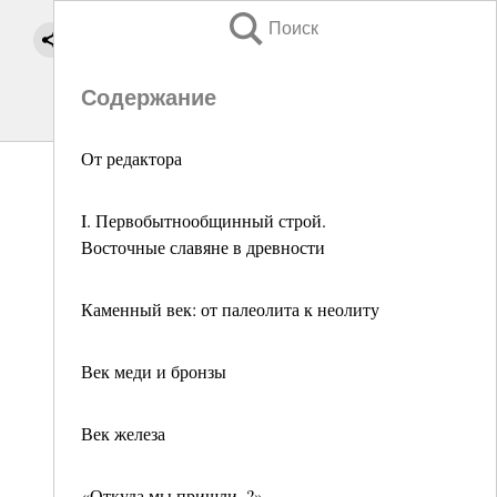
Поиск
Содержание
От редактора
I. Первобытнообщинный строй.
Восточные славяне в древности
Каменный век: от палеолита к неолиту
Век меди и бронзы
Век железа
«Откуда мы пришли..?»