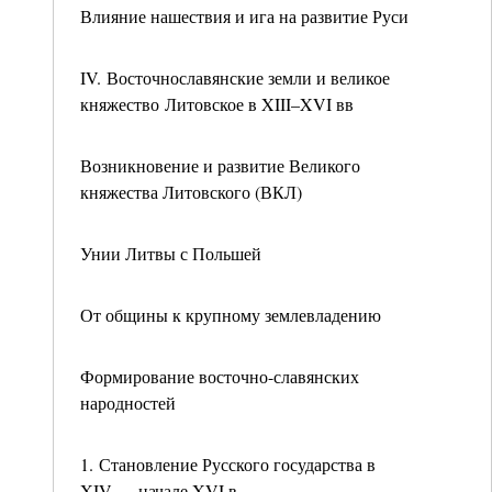
Влияние нашествия и ига на развитие Руси
IV. Восточнославянские земли и великое
княжество Литовское в XIII–XVI вв
Возникновение и развитие Великого
княжества Литовского (ВКЛ)
Унии Литвы с Польшей
От общины к крупному землевладению
Формирование восточно-славянских
народностей
1. Становление Русского государства в
XIV — начале XVI в