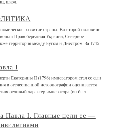
иц, школ.
ПОЛИТИКА
ическое развитие страны. Во второй половине
и вошли Правобережная Украина, Северное
кже территория между Бугом и Днестром. За 1745 –
авла I
ерти Екатерины II (1796) императором стал ее сын
ения в отечественной историографии оценивается
отиворечивый характер императора (он был
а Павла I. Главные цели ее —
ривилегиями