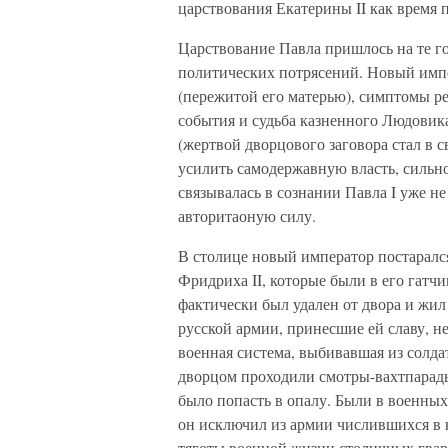
царствования Екатерины II как время 
Царствование Павла пришлось на те г
политических потрясений. Новый имп
(пережитой его матерью), симптомы р
события и судьба казненного Людовика
(жертвой дворцового заговора стал в с
усилить самодержавную власть, сильн
связывалась в сознании Павла I уже н
авторитаоную силу.
В столице новый император постаралс
Фридриха II, которые были в его гатчи
фактически был удален от двора и жил 
русской армии, принесшие ей славу, н
военная система, выбивавшая из солд
дворцом проходили смотры-вахтпарад
было попасть в опалу. Были в военны
он исключил из армии числившихся в 
тяготы военной жизни столичных гвар