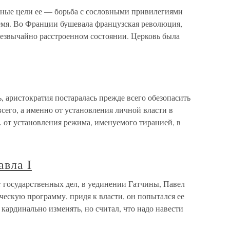
авные цели ее — борьба с сословными привилегиями
емя. Во Франции бушевала французская революция,
чрезвычайно расстроенном состоянии. Церковь была
, аристократия постаралась прежде всего обезопасить
 всего, а именно от установления личной власти в
 е. от установления режима, именуемого тиранией, в
авла I
 государственных дел, в уединении Гатчины, Павел
ескую программу, придя к власти, он попытался ее
 кардинально изменять, но считал, что надо навести