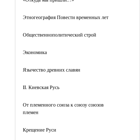
Этногеография Повести временных лет
Общественнополитический строй
Экономика
Язычество древних славян
II. Киевская Русь
От племенного союза к союзу союзов
племен
Крещение Руси