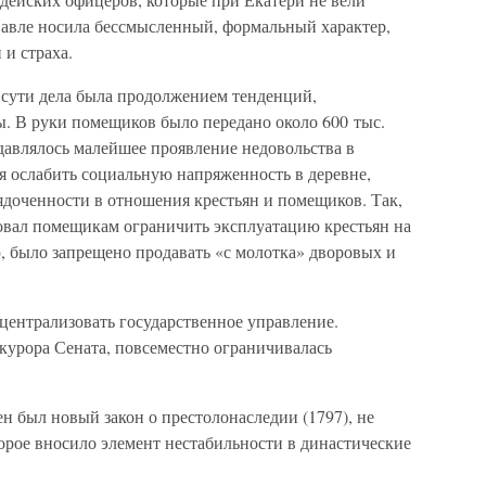
авле носила бессмысленный, формальный характер,
 и страха.
 сути дела была продолжением тенденций,
. В руки помещиков было передано около 600 тыс.
давлялось малейшее проявление недовольства в
ая ослабить социальную напряженность в деревне,
ядоченности в отношения крестьян и помещиков. Так,
овал помещикам ограничить эксплуатацию крестьян на
, было запрещено продавать «с молотка» дворовых и
централизовать государственное управление.
курора Сената, повсеместно ограничивалась
 был новый закон о престолонаследии (1797), не
орое вносило элемент нестабильности в династические