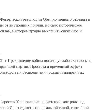
а
 Февральской революции Обычно принято отделять в
ы от внутренних причин, но само историческое
сплав, в котором трудно вычленить случайное и
а
921 г Прекращение войны поначалу слабо сказалось на
правящей партии. Простота и временный эффект
оизводства и распределения рождали иллюзии их
а
рбаросса» Установление нацистского контроля над
етский Союз единственно реальной силой, способной