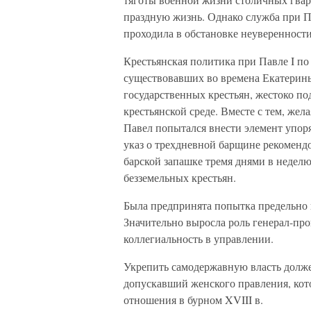
праздную жизнь. Однако служба при П
проходила в обстановке неуверенности
Крестьянская политика при Павле I по
существовавших во времена Екатерины
государственных крестьян, жестоко по
крестьянской среде. Вместе с тем, жел
Павел попытался внести элемент упор
указ о трехдневной барщине рекоменд
барской запашке тремя днями в неделю
безземельных крестьян.
Была предпринята попытка предельно 
Значительно выросла роль генерал-про
коллегиальность в управлении.
Укрепить самодержавную власть должен
допускавший женского правления, кот
отношения в бурном XVIII в.