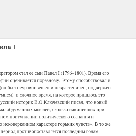
вла I
ратором стал ее сын Павел I (1796–1801). Время его
афии оценивается поразному. Этому способствовал и
(он был неуравновешен и неврастеничен, подвержен
мием), и сложное время, на которое пришлось это
усский историк В.О.Ключевский писал, что новый
лько обдуманных мыслей, сколько накипевших при
олном притуплении политического сознания и
о исковерканном характере горьких чувств». В то же
т период противопоставляется последним годам