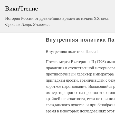
ВикиЧтение
История России от древнейших времен до начала XX века
Фроянов Игорь Яковлевич
Внутренняя политика Па
Внутренняя политика Павла I
После смерти Екатерины II (1796) импе
правления в отечественной историогр
противоречивый характер императора 
припадкам ярости, граничившим с безу
короткое царствование. Выдающийся р
император принес на престол «не сто
крайней неразвитости, если не при п
гражданского чувства, и при безобразн
время в некоторых исследованиях это