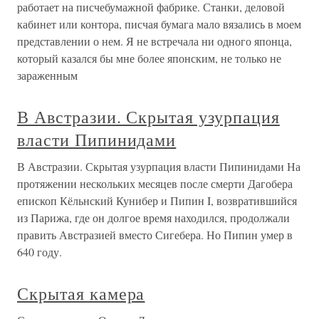
работает на писчебумажной фабрике. Станки, деловой
кабинет или контора, писчая бумага мало вязались в моем
представлении о нем. Я не встречала ни одного японца,
который казался бы мне более японским, не только не
зараженным
В Австразии. Скрытая узурпация
власти Пипинидами
В Австразии. Скрытая узурпация власти Пипинидами На
протяжении нескольких месяцев после смерти Дагобера
епископ Кёльнский Кунибер и Пипин I, возвратившийся
из Парижа, где он долгое время находился, продолжали
править Австразией вместо Сигебера. Но Пипин умер в
640 году.
Скрытая камера