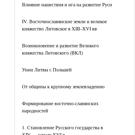
Влияние нашествия и ига на развитие Руси
IV. Восточнославянские земли и великое
княжество Литовское в XIII–XVI вв
Возникновение и развитие Великого
княжества Литовского (ВКЛ)
Унии Литвы с Польшей
От общины к крупному землевладению
Формирование восточно-славянских
народностей
1. Становление Русского государства в
XIV — начале XVI в