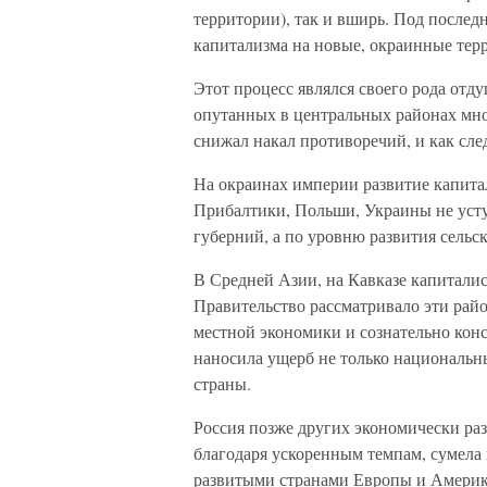
территории), так и вширь. Под послед
капитализма на новые, окраинные тер
Этот процесс являлся своего рода отд
опутанных в центральных районах м
снижал накал противоречий, и как сле
На окраинах империи развитие капит
Прибалтики, Польши, Украины не уст
губерний, а по уровню развития сельс
В Средней Азии, на Кавказе капитали
Правительство рассматривало эти райо
местной экономики и сознательно кон
наносила ущерб не только национальн
страны.
Россия позже других экономически раз
благодаря ускоренным темпам, сумела
развитыми странами Европы и Америки