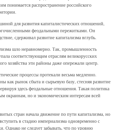
ним понимается распространение российского
ритории.
ушиной для развития капиталистических отношений,
ногочисленными феодальными пережитками. Он
дствие, сдерживал развитие капитализма вглубь.
ализма шло неравномерно. Так, промышленность
упала соответствующим отраслям великорусских
кого хозяйства эти районы даже опережали центр.
стические процессы протекали весьма медленно.
ны как рынок сбыта и сырьевую базу, стесняя развитие
сервируя здесь феодальные отношения. Такая политика
ым окраинам, но и экономическим интересам всей
витых стран начала движение по пути капитализма, но
 вступить в стадию империализма одновременно с
. Однако не следует забывать, что по уровню