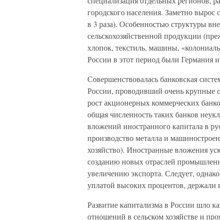
специализация отдельных регионов, р
городского населения. Заметно вырос 
в 3 раза). Особенностью структуры в
сельскохозяйственной продукции (прежд
хлопок, текстиль, машины, «колониа
России в этот период были Германия и
Совершенствовалась банковская систем
России, проводивший очень крупные 
рост акционерных коммерческих банков
общая численность таких банков неукл
вложений иностранного капитала в ру
производство металла и машиностроен
хозяйство). Иностранные вложения уск
созданию новых отраслей промышленн
увеличению экспорта. Следует, однако
уплатой высоких процентов, держали 
Развитие капитализма в России шло ка
отношений в сельском хозяйстве и п