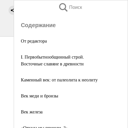
Поиск
Содержание
От редактора
I. Первобытнообщинный строй.
Восточные славяне в древности
Каменный век: от палеолита к неолиту
Век меди и бронзы
Век железа
«Откуда мы пришли..?»