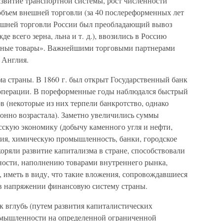
азвитие транспортной системы, рост численности
объем внешней торговли (за 40 послереформенных лет
нешней торговли России был преобладающий вывоз
е всего зерна, льна и т. д.), ввозились в Россию
льные товары». Важнейшими торговыми партнерами
 Англия.
а страны. В 1860 г. был открыт Государственный банк
операции. В пореформенные годы наблюдался быстрый
 (некоторые из них терпели банкротство, однако
онно возрастала). Заметно увеличились суммы
сскую экономику (добычу каменного угля и нефти,
ия, химическую промышленность, банки, городское
оряли развитие капитализма в стране, способствовали
ости, наполнению товарами внутреннего рынка,
, иметь в виду, что такие вложения, сопровождавшиеся
в напряжении финансовую систему страны.
к вглубь (путем развития капиталистических
ромышленности на определенной ограниченной