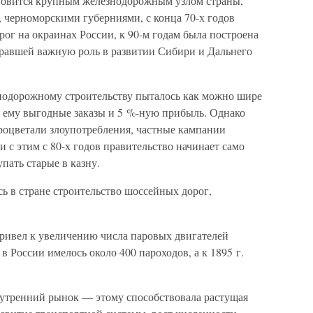
овится крупным железнодорожным узлом страны,
 черноморскими губерниями, с конца 70-х годов
рог на окраинах России, к 90-м годам была построена
гравшей важную роль в развитии Сибири и Дальнего
нодорожному строительству пыталось как можно шире
я ему выгодные заказы и 5 %-ную прибыль. Однако
процветали злоупотребления, частные кампании
 с этим с 80-х годов правительство начинает само
пать старые в казну.
ь в стране строительство шоссейных дорог,
привел к увеличению числа паровых двигателей
. в России имелось около 400 пароходов, а к 1895 г.
утренний рынок — этому способствовала растущая