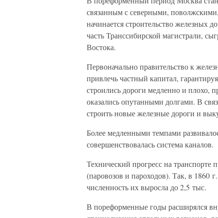
В пореформенный период Москва стан
связанным с северными, поволжскими,
начинается строительство железных до
часть Транссибирской магистрали, сы
Востока.
Первоначально правительство к желез
привлечь частный капитал, гарантиру
строились дороги медленно и плохо, 
оказались опутанными долгами. В связи
строить новые железные дороги и выку
Более медленными темпами развивалос
совершенствовалась система каналов.
Технический прогресс на транспорте 
(паровозов и пароходов). Так, в 1860 г
численность их выросла до 2,5 тыс.
В пореформенные годы расширялся вн