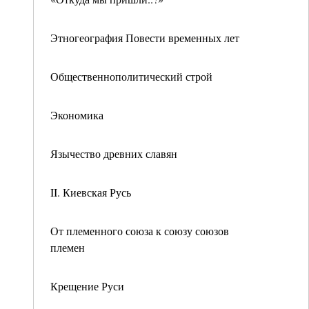
Этногеография Повести временных лет
Общественнополитический строй
Экономика
Язычество древних славян
II. Киевская Русь
От племенного союза к союзу союзов
племен
Крещение Руси