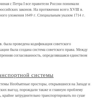
чиная с Петра I все правители России понимали
российских законов. На протяжении всего XVIII в.
ого уложения 1649 г. Специальным указом 1714 г.
 в. была проведена кодификация советского
икации была создана система советского права. Между
тренняя согласованность, определявшаяся единством
анспортной системы
темы Необъятные просторы, открывшиеся на Западе и
ских выгод, порождали также и главную проблему
 крайне затруднительно транспортировать по суше