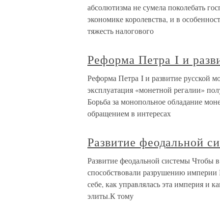
абсолютизма не сумела поколебать гос
экономике королевства, и в особенност
тяжесть налогового
Реформа Петра I и разв
Реформа Петра I и развитие русской м
эксплуатация «монетной регалии» пол
Борьба за монопольное обладание мон
обращением в интересах
Развитие феодальной с
Развитие феодальной системы Чтобы в
способствовали разрушению империи К
себе, как управлялась эта империя и 
элиты.К тому