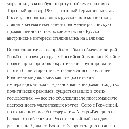
моря, придавая особую остроту проблеме проливов.
Торговый договор 1904 г., который Германия навязала
России, воспользовавшись русско-японской войной,
ставил в весьма невыгодное положение российскую
промышленность и сельское хозяйство. Русско-
австрийские интересы сталкивались на Балканах.
Внешнеполитические проблемы были объектом острой
борьбы в правящих кругах Российской империи. Крайне
правые придворно-бюрократические группировки и
партии были сторонниками сближения с Германией.
Родственные узы, связывавшие российский
императорский дом с германскими монархами, сходство
политических режимов, существовавших в обеих
государствах, — все это обусловливало прогерманскую
настроенность ультраправых кругов. Союз с Германией,
по их мнению, мог бы «сдержать» Австро-Венгрию на
Балканах и обеспечить России спокойный тыл для
реванша на Дальнем Востоке. За ориентацию на англо-