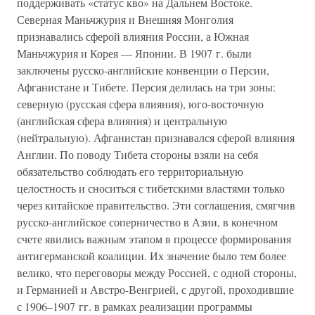
поддерживать «статус кво» на Дальнем Востоке.
Северная Маньчжурия и Внешняя Монголия
признавались сферой влияния России, а Южная
Маньчжурия и Корея — Японии. В 1907 г. были
заключены русско-английские конвенции о Персии,
Афганистане и Тибете. Персия делилась на три зоны:
северную (русская сфера влияния), юго-восточную
(английская сфера влияния) и центральную
(нейтральную). Афганистан признавался сферой влияния
Англии. По поводу Тибета стороны взяли на себя
обязательство соблюдать его территориальную
целостность и сноситься с тибетскими властями только
через китайское правительство. Эти соглашения, смягчив
русско-английское соперничество в Азии, в конечном
счете явились важным этапом в процессе формирования
антигерманской коалиции. Их значение было тем более
велико, что переговоры между Россией, с одной стороны,
и Германией и Австро-Венгрией, с другой, проходившие
с 1906–1907 гг. в рамках реализации программы