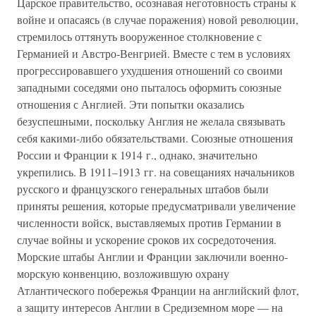
Царское правительство, осознавая неготовность страны к
войне и опасаясь (в случае поражения) новой революции,
стремилось оттянуть вооруженное столкновение с
Германией и Австро-Венгрией. Вместе с тем в условиях
прогрессировавшего ухудшения отношений со своими
западными соседями оно пыталось оформить союзные
отношения с Англией. Эти попытки оказались
безуспешными, поскольку Англия не желала связывать
себя какими-либо обязательствами. Союзные отношения
России и Франции к 1914 г., однако, значительно
укрепились. В 1911–1913 гг. на совещаниях начальников
русского и французского генеральных штабов были
приняты решения, которые предусматривали увеличение
численности войск, выставляемых против Германии в
случае войны и ускорение сроков их сосредоточения.
Морские штабы Англии и Франции заключили военно-
морскую конвенцию, возложившую охрану
Атлантического побережья Франции на английский флот,
а защиту интересов Англии в Средиземном море — на