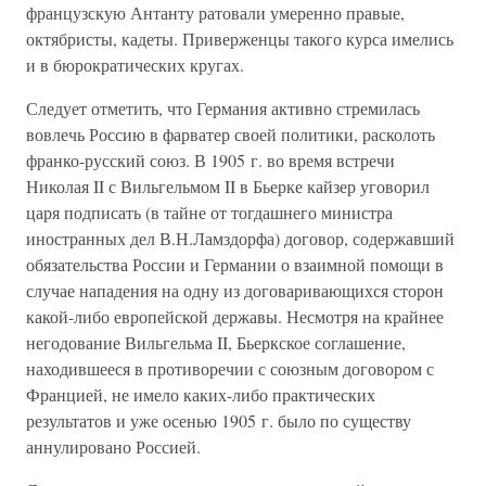
французскую Антанту ратовали умеренно правые,
октябристы, кадеты. Приверженцы такого курса имелись
и в бюрократических кругах.
Следует отметить, что Германия активно стремилась
вовлечь Россию в фарватер своей политики, расколоть
франко-русский союз. В 1905 г. во время встречи
Николая II с Вильгельмом II в Бьерке кайзер уговорил
царя подписать (в тайне от тогдашнего министра
иностранных дел В.Н.Ламздорфа) договор, содержавший
обязательства России и Германии о взаимной помощи в
случае нападения на одну из договаривающихся сторон
какой-либо европейской державы. Несмотря на крайнее
негодование Вильгельма II, Бьеркское соглашение,
находившееся в противоречии с союзным договором с
Францией, не имело каких-либо практических
результатов и уже осенью 1905 г. было по существу
аннулировано Россией.