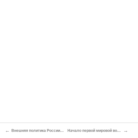
←
→
Внешняя политика России во второй половине 90 — начале 900-х годов. Русско-японская война
Начало первой мировой войны. Военные действия ка Восточном фронте в 1914 — феврале 1917 г