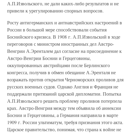
А.П.Извольского, не дали каких-либо результатов и не
привели к урегулированию спорных вопросов.
Росту антигерманских и антнавстрийских настроений в
России в большой мере способствовали события
Боснийского кризиса. В 1908 г. А.П.Извольский в ходе
переговоров с министром иностранных дел Австро-
Венгрии А.Эренталем дал согласие на присоединение к
Австро-Венгрии Боснии и Герцеговины,
оккупированных австрийцами после Берлинского
конгресса, получив в обмен обещание А.Эренталя не
возражать против открытия Черноморских проливов для
русских военных судов. Однако Англия и Франция не
поддержали притязаний царской дипломатии. Попытка
А.П.Извольского решить проблему проливов потерпела
крах. Австро-Венгрия между тем объявила об аннексии
Боснии и Герцеговины, а Германия направила в марте
1909 г. России ультиматум, требуя признания этого акта.
Царское правительство, понимая, что страна к войне не