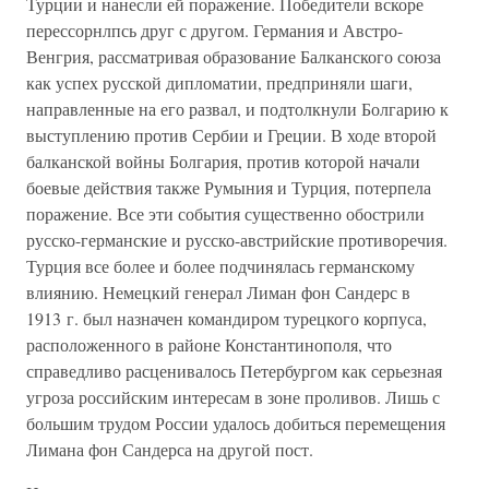
Турции и нанесли ей поражение. Победители вскоре
перессорнлпсь друг с другом. Германия и Австро-
Венгрия, рассматривая образование Балканского союза
как успех русской дипломатии, предприняли шаги,
направленные на его развал, и подтолкнули Болгарию к
выступлению против Сербии и Греции. В ходе второй
балканской войны Болгария, против которой начали
боевые действия также Румыния и Турция, потерпела
поражение. Все эти события существенно обострили
русско-германские и русско-австрийские противоречия.
Турция все более и более подчинялась германскому
влиянию. Немецкий генерал Лиман фон Сандерс в
1913 г. был назначен командиром турецкого корпуса,
расположенного в районе Константинополя, что
справедливо расценивалось Петербургом как серьезная
угроза российским интересам в зоне проливов. Лишь с
большим трудом России удалось добиться перемещения
Лимана фон Сандерса на другой пост.