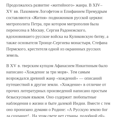
Продолжалось развитие «житийного» жанра. В XIV–
XV вв. Пахомием Логофетом и Епифанием Премудрым
составляются «Жития» подвижников русской церкви:
митрополита Петра, при котором митрополия была
перенесена в Москву, Сергия Радонежского,
вдохновившего русские войска на Куликовскую битву, а
также основателя Троице-Сергиева монастыря, Стефана
Пермского, крестителя одной из окраинных русских
земель.
В XV в. тверским купцом Афанасием Никитиным было
написано «Хождение за три моря». Тем самым
возрождался древний жанр «хождений» — описаний
путешествий в другие земли. «Хождение» в отличие от
прочих литературных произведений написано простым
безыскусным языком. Оно содержит любопытные
наблюдения о жизни и быте далекой Индии. Вместе с тем
оно пронизано думами о Родине: «А Русскую землю бог
да сохранит!.. На этом свете нет страны, подобной ей».