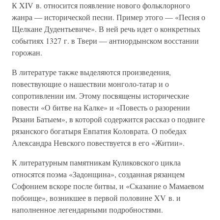
К XIV в. относится появление нового фольклорного
жанра — исторической песни. Пример этого — «Песня о
Щелкане Дудентьевиче». В ней речь идет о конкретных
событиях 1327 г. в Твери — антиордынском восстании
горожан.
В литературе также выделяются произведения,
повествующие о нашествии монголо-татар и о
сопротивлении им. Этому посвящены исторические
повести «О битве на Калке» и «Повесть о разорении
Рязани Батыем», в которой содержится рассказ о подвиге
рязанского богатыря Евпатия Коловрата. О победах
Александра Невского повествуется в его «Житии».
К литературным памятникам Куликовского цикла
относятся поэма «Задонщина», созданная рязанцем
Софонием вскоре после битвы, и «Сказание о Мамаевом
побоище», возникшее в первой половине XV в. и
наполненное легендарными подробностями.